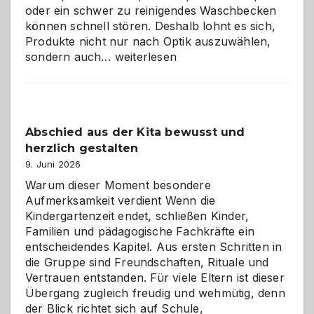
oder ein schwer zu reinigendes Waschbecken
können schnell stören. Deshalb lohnt es sich,
Produkte nicht nur nach Optik auszuwählen,
Bad
sondern auch…
weiterlesen
und
Küche
einfach
besser
Abschied aus der Kita bewusst und
verstehen
herzlich gestalten
9. Juni 2026
Warum dieser Moment besondere
Aufmerksamkeit verdient Wenn die
Kindergartenzeit endet, schließen Kinder,
Familien und pädagogische Fachkräfte ein
entscheidendes Kapitel. Aus ersten Schritten in
die Gruppe sind Freundschaften, Rituale und
Vertrauen entstanden. Für viele Eltern ist dieser
Übergang zugleich freudig und wehmütig, denn
der Blick richtet sich auf Schule,