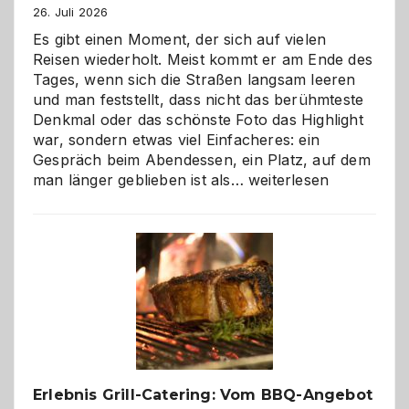
26. Juli 2026
Es gibt einen Moment, der sich auf vielen
Reisen wiederholt. Meist kommt er am Ende des
Tages, wenn sich die Straßen langsam leeren
und man feststellt, dass nicht das berühmteste
Denkmal oder das schönste Foto das Highlight
war, sondern etwas viel Einfacheres: ein
Gespräch beim Abendessen, ein Platz, auf dem
Als
man länger geblieben ist als…
weiterlesen
Paar
reisen
–
die
Gelegenheit,
neue
Reiseziele
zu
entdecken
Erlebnis Grill-Catering: Vom BBQ-Angebot