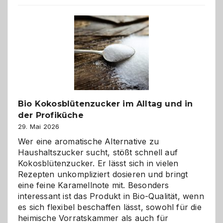
beste
Freund
in
Gefahr
ist:
Brandschutz
für
Hunde
im
Bio Kokosblütenzucker im Alltag und in
eigenen
der Profiküche
Zuhause
29. Mai 2026
Wer eine aromatische Alternative zu
Haushaltszucker sucht, stößt schnell auf
Kokosblütenzucker. Er lässt sich in vielen
Rezepten unkompliziert dosieren und bringt
eine feine Karamellnote mit. Besonders
interessant ist das Produkt in Bio-Qualität, wenn
es sich flexibel beschaffen lässt, sowohl für die
heimische Vorratskammer als auch für