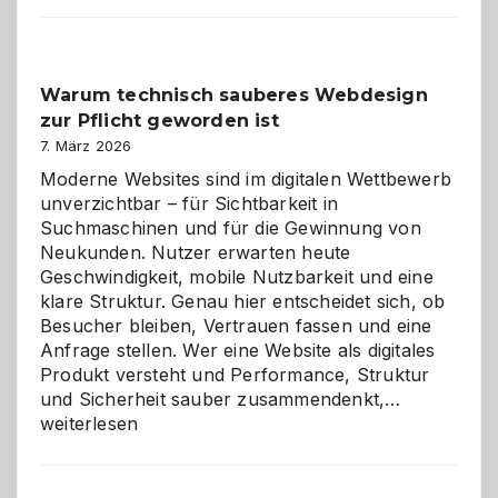
Der
Klassiker
unter
Warum technisch sauberes Webdesign
den
zur Pflicht geworden ist
Logikrätseln
7. März 2026
Moderne Websites sind im digitalen Wettbewerb
unverzichtbar – für Sichtbarkeit in
Suchmaschinen und für die Gewinnung von
Neukunden. Nutzer erwarten heute
Geschwindigkeit, mobile Nutzbarkeit und eine
klare Struktur. Genau hier entscheidet sich, ob
Besucher bleiben, Vertrauen fassen und eine
Anfrage stellen. Wer eine Website als digitales
Produkt versteht und Performance, Struktur
Warum
und Sicherheit sauber zusammendenkt,…
technisch
weiterlesen
sauberes
Webdesig
zur