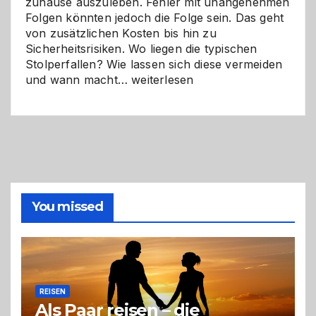
zuhause auszuleben. Fehler mit unangenehmen
Folgen könnten jedoch die Folge sein. Das geht
von zusätzlichen Kosten bis hin zu
Sicherheitsrisiken. Wo liegen die typischen
Stolperfallen? Wie lassen sich diese vermeiden
Selber
und wann macht…
weiterlesen
machen
oder
Profi
holen?
So
triffst
du
die
You missed
richtige
Entscheidung
REISEN
Als Paar reisen – die