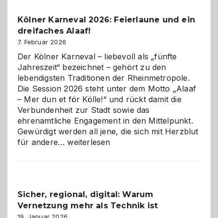
Pflicht
Kölner Karneval 2026: Feierlaune und ein
geworden
dreifaches Alaaf!
ist
7. Februar 2026
Der Kölner Karneval – liebevoll als „fünfte
Jahreszeit“ bezeichnet – gehört zu den
lebendigsten Traditionen der Rheinmetropole.
Die Session 2026 steht unter dem Motto „Alaaf
– Mer dun et för Kölle!“ und rückt damit die
Verbundenheit zur Stadt sowie das
ehrenamtliche Engagement in den Mittelpunkt.
Gewürdigt werden all jene, die sich mit Herzblut
Kölner
für andere…
weiterlesen
Karneval
2026:
Feierlaune
und
Sicher, regional, digital: Warum
ein
Vernetzung mehr als Technik ist
dreifaches
Alaaf!
19. Januar 2026