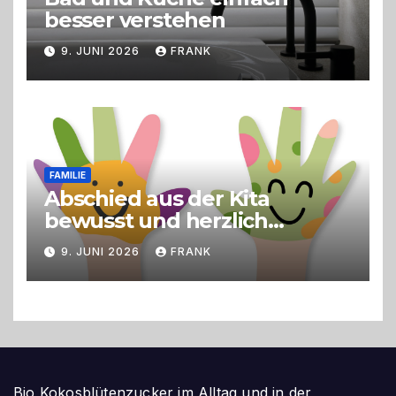
besser verstehen
9. JUNI 2026
FRANK
FAMILIE
Abschied aus der Kita
bewusst und herzlich
gestalten
9. JUNI 2026
FRANK
Bio Kokosblütenzucker im Alltag und in der