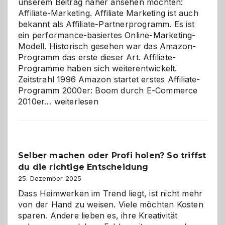
unserem Beitrag näher ansehen möchten:
Affiliate-Marketing. Affiliate Marketing ist auch
bekannt als Affiliate-Partnerprogramm. Es ist
ein performance-basiertes Online-Marketing-
Modell. Historisch gesehen war das Amazon-
Programm das erste dieser Art. Affiliate-
Programme haben sich weiterentwickelt.
Zeitstrahl 1996 Amazon startet erstes Affiliate-
Programm 2000er: Boom durch E-Commerce
Affiliate-
2010er…
weiterlesen
Programm
im
Überblick:
Chancen,
Selber machen oder Profi holen? So triffst
Herausforderungen
du die richtige Entscheidung
und
Zukunft
25. Dezember 2025
Dass Heimwerken im Trend liegt, ist nicht mehr
von der Hand zu weisen. Viele möchten Kosten
sparen. Andere lieben es, ihre Kreativität