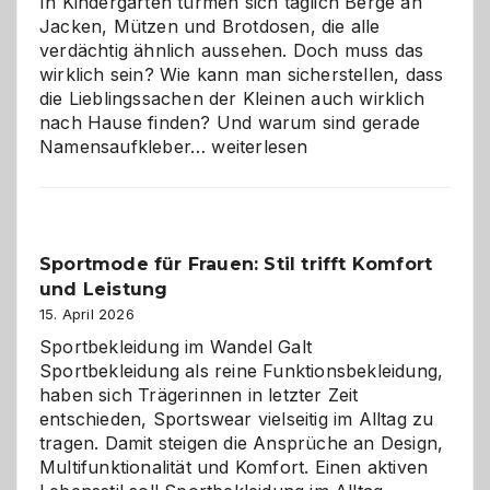
In Kindergärten türmen sich täglich Berge an
Jacken, Mützen und Brotdosen, die alle
verdächtig ähnlich aussehen. Doch muss das
wirklich sein? Wie kann man sicherstellen, dass
die Lieblingssachen der Kleinen auch wirklich
nach Hause finden? Und warum sind gerade
Namensaufkleber
Namensaufkleber…
weiterlesen
im
Kindergarten:
Kleine
Helfer
Sportmode für Frauen: Stil trifft Komfort
gegen
und Leistung
das
große
15. April 2026
Chaos
Sportbekleidung im Wandel Galt
Sportbekleidung als reine Funktionsbekleidung,
haben sich Trägerinnen in letzter Zeit
entschieden, Sportswear vielseitig im Alltag zu
tragen. Damit steigen die Ansprüche an Design,
Multifunktionalität und Komfort. Einen aktiven