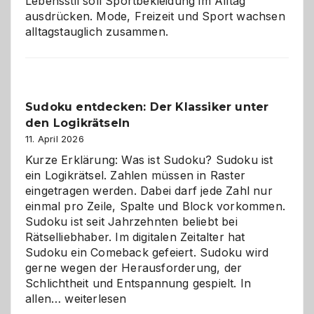
Lebensstil soll Sportbekleidung im Alltag
ausdrücken. Mode, Freizeit und Sport wachsen
alltagstauglich zusammen.
Sudoku entdecken: Der Klassiker unter
den Logikrätseln
11. April 2026
Kurze Erklärung: Was ist Sudoku? Sudoku ist
ein Logikrätsel. Zahlen müssen in Raster
eingetragen werden. Dabei darf jede Zahl nur
einmal pro Zeile, Spalte und Block vorkommen.
Sudoku ist seit Jahrzehnten beliebt bei
Rätselliebhaber. Im digitalen Zeitalter hat
Sudoku ein Comeback gefeiert. Sudoku wird
gerne wegen der Herausforderung, der
Schlichtheit und Entspannung gespielt. In
Sudoku
allen…
weiterlesen
entdecken: