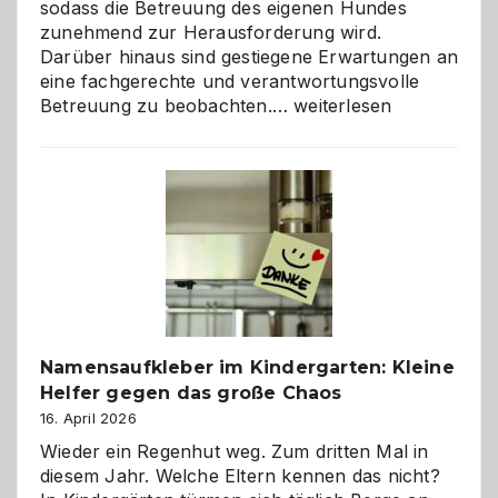
sodass die Betreuung des eigenen Hundes
zunehmend zur Herausforderung wird.
Darüber hinaus sind gestiegene Erwartungen an
eine fachgerechte und verantwortungsvolle
Betreuung
Betreuung zu beobachten.…
weiterlesen
mit
Verantwortung
–
wann
ist
eine
Hundepension
die
richtige
Wahl?
Namensaufkleber im Kindergarten: Kleine
Helfer gegen das große Chaos
16. April 2026
Wieder ein Regenhut weg. Zum dritten Mal in
diesem Jahr. Welche Eltern kennen das nicht?