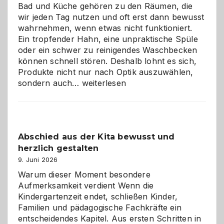
Bad und Küche gehören zu den Räumen, die
wir jeden Tag nutzen und oft erst dann bewusst
wahrnehmen, wenn etwas nicht funktioniert.
Ein tropfender Hahn, eine unpraktische Spüle
oder ein schwer zu reinigendes Waschbecken
können schnell stören. Deshalb lohnt es sich,
Produkte nicht nur nach Optik auszuwählen,
Bad
sondern auch…
weiterlesen
und
Küche
einfach
besser
Abschied aus der Kita bewusst und
verstehen
herzlich gestalten
9. Juni 2026
Warum dieser Moment besondere
Aufmerksamkeit verdient Wenn die
Kindergartenzeit endet, schließen Kinder,
Familien und pädagogische Fachkräfte ein
entscheidendes Kapitel. Aus ersten Schritten in