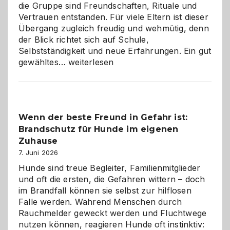
die Gruppe sind Freundschaften, Rituale und
Vertrauen entstanden. Für viele Eltern ist dieser
Übergang zugleich freudig und wehmütig, denn
der Blick richtet sich auf Schule,
Selbstständigkeit und neue Erfahrungen. Ein gut
Abschied
gewähltes…
weiterlesen
aus
der
Kita
bewusst
Wenn der beste Freund in Gefahr ist:
und
Brandschutz für Hunde im eigenen
herzlich
gestalten
Zuhause
7. Juni 2026
Hunde sind treue Begleiter, Familienmitglieder
und oft die ersten, die Gefahren wittern – doch
im Brandfall können sie selbst zur hilflosen
Falle werden. Während Menschen durch
Rauchmelder geweckt werden und Fluchtwege
nutzen können, reagieren Hunde oft instinktiv: