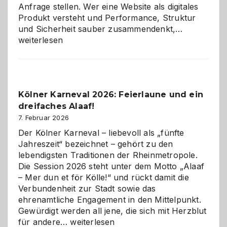
Anfrage stellen. Wer eine Website als digitales
Produkt versteht und Performance, Struktur
Warum
und Sicherheit sauber zusammendenkt,…
technisch
weiterlesen
sauberes
Webdesig
zur
Pflicht
Kölner Karneval 2026: Feierlaune und ein
geworden
dreifaches Alaaf!
ist
7. Februar 2026
Der Kölner Karneval – liebevoll als „fünfte
Jahreszeit“ bezeichnet – gehört zu den
lebendigsten Traditionen der Rheinmetropole.
Die Session 2026 steht unter dem Motto „Alaaf
– Mer dun et för Kölle!“ und rückt damit die
Verbundenheit zur Stadt sowie das
ehrenamtliche Engagement in den Mittelpunkt.
Gewürdigt werden all jene, die sich mit Herzblut
Kölner
für andere…
weiterlesen