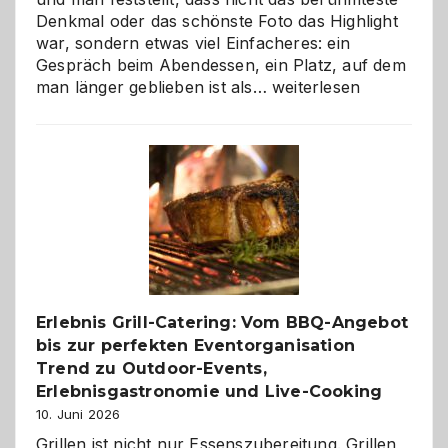
Denkmal oder das schönste Foto das Highlight
war, sondern etwas viel Einfacheres: ein
Gespräch beim Abendessen, ein Platz, auf dem
Als
man länger geblieben ist als…
weiterlesen
Paar
reisen
–
die
Gelegenheit,
neue
Reiseziele
zu
entdecken
Erlebnis Grill-Catering: Vom BBQ-Angebot
bis zur perfekten Eventorganisation
Trend zu Outdoor-Events,
Erlebnisgastronomie und Live-Cooking
10. Juni 2026
Grillen ist nicht nur Essenszubereitung. Grillen