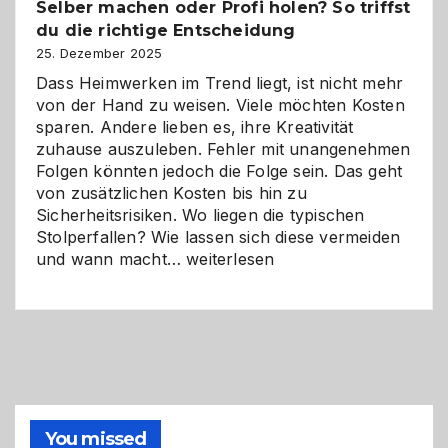
Selber machen oder Profi holen? So triffst
Herausforderungen
du die richtige Entscheidung
und
Zukunft
25. Dezember 2025
Dass Heimwerken im Trend liegt, ist nicht mehr
von der Hand zu weisen. Viele möchten Kosten
sparen. Andere lieben es, ihre Kreativität
zuhause auszuleben. Fehler mit unangenehmen
Folgen könnten jedoch die Folge sein. Das geht
von zusätzlichen Kosten bis hin zu
Sicherheitsrisiken. Wo liegen die typischen
Stolperfallen? Wie lassen sich diese vermeiden
Selber
und wann macht…
weiterlesen
machen
oder
Profi
holen?
So
triffst
du
die
You missed