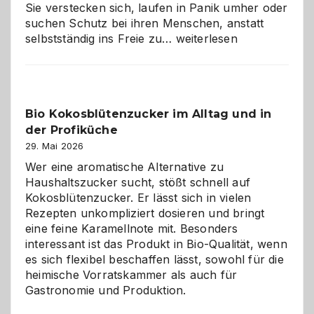
Sie verstecken sich, laufen in Panik umher oder
suchen Schutz bei ihren Menschen, anstatt
Wenn
selbstständig ins Freie zu…
weiterlesen
der
beste
Freund
in
Bio Kokosblütenzucker im Alltag und in
Gefahr
der Profiküche
ist:
Brandschutz
29. Mai 2026
für
Wer eine aromatische Alternative zu
Hunde
Haushaltszucker sucht, stößt schnell auf
im
Kokosblütenzucker. Er lässt sich in vielen
eigenen
Rezepten unkompliziert dosieren und bringt
Zuhause
eine feine Karamellnote mit. Besonders
interessant ist das Produkt in Bio-Qualität, wenn
es sich flexibel beschaffen lässt, sowohl für die
heimische Vorratskammer als auch für
Gastronomie und Produktion.