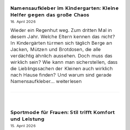
wann
Namensaufkleber im Kindergarten: Kleine
ist
Helfer gegen das große Chaos
eine
Hundepension
16. April 2026
die
Wieder ein Regenhut weg. Zum dritten Mal in
richtige
diesem Jahr. Welche Eltern kennen das nicht?
Wahl?
In Kindergärten türmen sich täglich Berge an
Jacken, Mützen und Brotdosen, die alle
verdächtig ähnlich aussehen. Doch muss das
wirklich sein? Wie kann man sicherstellen, dass
die Lieblingssachen der Kleinen auch wirklich
nach Hause finden? Und warum sind gerade
Namensaufkleber
Namensaufkleber…
weiterlesen
im
Kindergarten:
Kleine
Helfer
Sportmode für Frauen: Stil trifft Komfort
gegen
und Leistung
das
große
15. April 2026