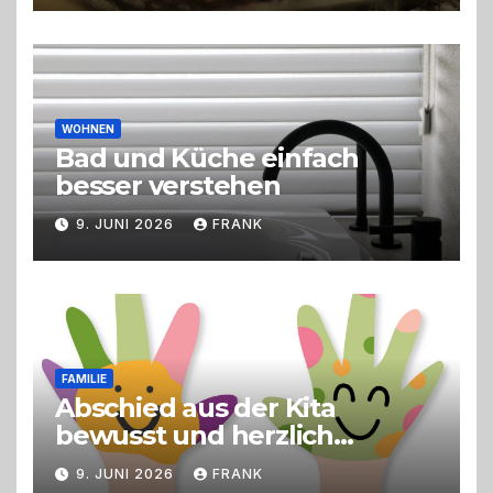
Erlebnisgastronomie und
Live-Cooking
WOHNEN
Bad und Küche einfach
besser verstehen
9. JUNI 2026
FRANK
FAMILIE
Abschied aus der Kita
bewusst und herzlich
gestalten
9. JUNI 2026
FRANK