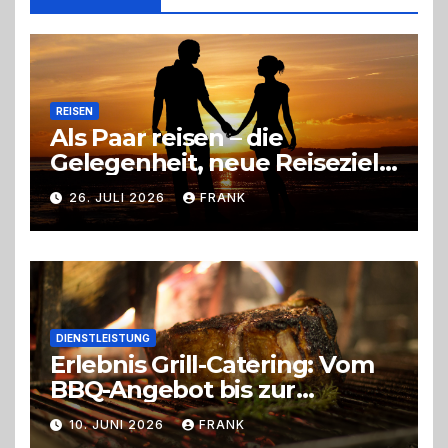
richtige
Entscheidung
REISEN
Als Paar reisen – die
Gelegenheit, neue Reiseziele
zu entdecken
26. JULI 2026
FRANK
DIENSTLEISTUNG
Erlebnis Grill-Catering: Vom
BBQ-Angebot bis zur
perfekten Eventorganisation
10. JUNI 2026
FRANK
Trend zu Outdoor-Events,