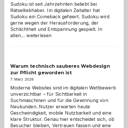
Sudoku ist seit Jahrzehnten beliebt bei
Rätselliebhaber. Im digitalen Zeitalter hat
Sudoku ein Comeback gefeiert. Sudoku wird
gerne wegen der Herausforderung, der
Schlichtheit und Entspannung gespielt. In
Sudoku
allen…
weiterlesen
entdecken:
Der
Klassiker
unter
Warum technisch sauberes Webdesign
den
zur Pflicht geworden ist
Logikrätseln
7. März 2026
Moderne Websites sind im digitalen Wettbewerb
unverzichtbar – für Sichtbarkeit in
Suchmaschinen und für die Gewinnung von
Neukunden. Nutzer erwarten heute
Geschwindigkeit, mobile Nutzbarkeit und eine
klare Struktur. Genau hier entscheidet sich, ob
Besucher bleiben, Vertrauen fassen und eine