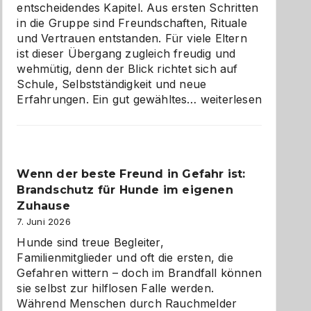
entscheidendes Kapitel. Aus ersten Schritten
in die Gruppe sind Freundschaften, Rituale
und Vertrauen entstanden. Für viele Eltern
ist dieser Übergang zugleich freudig und
wehmütig, denn der Blick richtet sich auf
Schule, Selbstständigkeit und neue
Abschied
Erfahrungen. Ein gut gewähltes…
weiterlesen
aus
der
Kita
bewusst
Wenn der beste Freund in Gefahr ist:
und
Brandschutz für Hunde im eigenen
herzlich
gestalten
Zuhause
7. Juni 2026
Hunde sind treue Begleiter,
Familienmitglieder und oft die ersten, die
Gefahren wittern – doch im Brandfall können
sie selbst zur hilflosen Falle werden.
Während Menschen durch Rauchmelder