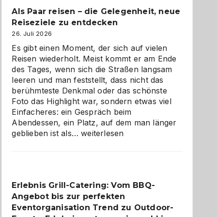
Als Paar reisen – die Gelegenheit, neue
Reiseziele zu entdecken
26. Juli 2026
Es gibt einen Moment, der sich auf vielen
Reisen wiederholt. Meist kommt er am Ende
des Tages, wenn sich die Straßen langsam
leeren und man feststellt, dass nicht das
berühmteste Denkmal oder das schönste
Foto das Highlight war, sondern etwas viel
Einfacheres: ein Gespräch beim
Abendessen, ein Platz, auf dem man länger
Als
geblieben ist als…
weiterlesen
Paar
reisen
–
die
Erlebnis Grill-Catering: Vom BBQ-
Gelegenheit,
Angebot bis zur perfekten
neue
Reiseziele
Eventorganisation Trend zu Outdoor-