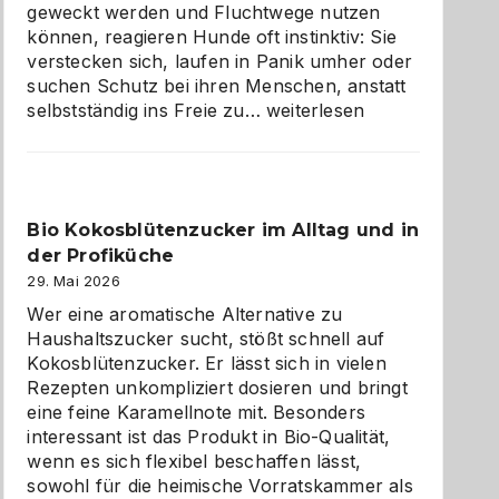
geweckt werden und Fluchtwege nutzen
können, reagieren Hunde oft instinktiv: Sie
verstecken sich, laufen in Panik umher oder
suchen Schutz bei ihren Menschen, anstatt
Wenn
selbstständig ins Freie zu…
weiterlesen
der
beste
Freund
in
Bio Kokosblütenzucker im Alltag und in
Gefahr
der Profiküche
ist:
Brandschutz
29. Mai 2026
für
Wer eine aromatische Alternative zu
Hunde
Haushaltszucker sucht, stößt schnell auf
im
Kokosblütenzucker. Er lässt sich in vielen
eigenen
Rezepten unkompliziert dosieren und bringt
Zuhause
eine feine Karamellnote mit. Besonders
interessant ist das Produkt in Bio-Qualität,
wenn es sich flexibel beschaffen lässt,
sowohl für die heimische Vorratskammer als