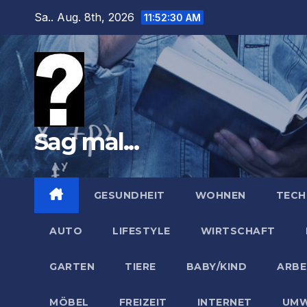
Zum
Sa.. Aug. 8th, 2026
11:52:32 AM
Inhalt
springen
Sag mal...
GESUNDHEIT
WOHNEN
TECH
AUTO
LIFESTYLE
WIRTSCHAFT
GARTEN
TIERE
BABY/KIND
ARBE
MÖBEL
FREIZEIT
INTERNET
UMW