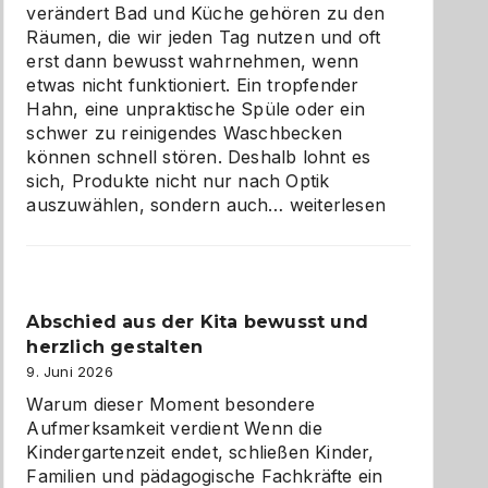
verändert Bad und Küche gehören zu den
Räumen, die wir jeden Tag nutzen und oft
erst dann bewusst wahrnehmen, wenn
etwas nicht funktioniert. Ein tropfender
Hahn, eine unpraktische Spüle oder ein
schwer zu reinigendes Waschbecken
können schnell stören. Deshalb lohnt es
sich, Produkte nicht nur nach Optik
Bad
auszuwählen, sondern auch…
weiterlesen
und
Küche
einfach
besser
Abschied aus der Kita bewusst und
verstehen
herzlich gestalten
9. Juni 2026
Warum dieser Moment besondere
Aufmerksamkeit verdient Wenn die
Kindergartenzeit endet, schließen Kinder,
Familien und pädagogische Fachkräfte ein