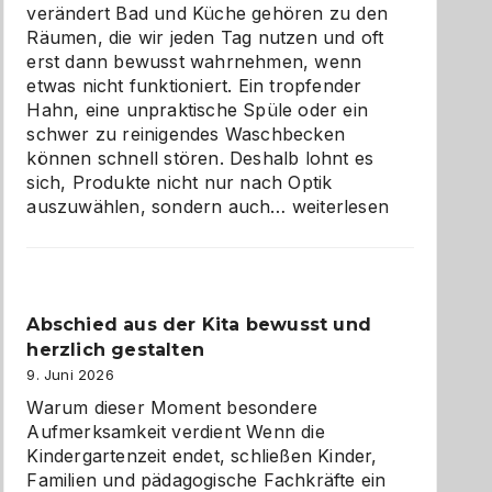
verändert Bad und Küche gehören zu den
Räumen, die wir jeden Tag nutzen und oft
erst dann bewusst wahrnehmen, wenn
etwas nicht funktioniert. Ein tropfender
Hahn, eine unpraktische Spüle oder ein
schwer zu reinigendes Waschbecken
können schnell stören. Deshalb lohnt es
sich, Produkte nicht nur nach Optik
Bad
auszuwählen, sondern auch…
weiterlesen
und
Küche
einfach
besser
Abschied aus der Kita bewusst und
verstehen
herzlich gestalten
9. Juni 2026
Warum dieser Moment besondere
Aufmerksamkeit verdient Wenn die
Kindergartenzeit endet, schließen Kinder,
Familien und pädagogische Fachkräfte ein