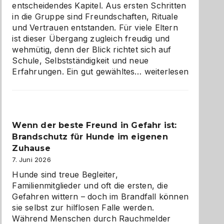
entscheidendes Kapitel. Aus ersten Schritten
in die Gruppe sind Freundschaften, Rituale
und Vertrauen entstanden. Für viele Eltern
ist dieser Übergang zugleich freudig und
wehmütig, denn der Blick richtet sich auf
Schule, Selbstständigkeit und neue
Abschied
Erfahrungen. Ein gut gewähltes…
weiterlesen
aus
der
Kita
bewusst
Wenn der beste Freund in Gefahr ist:
und
Brandschutz für Hunde im eigenen
herzlich
gestalten
Zuhause
7. Juni 2026
Hunde sind treue Begleiter,
Familienmitglieder und oft die ersten, die
Gefahren wittern – doch im Brandfall können
sie selbst zur hilflosen Falle werden.
Während Menschen durch Rauchmelder