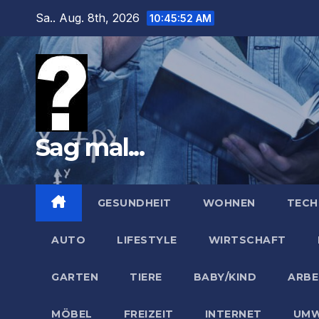
Zum
Sa.. Aug. 8th, 2026
10:45:54 AM
Inhalt
springen
Sag mal...
GESUNDHEIT
WOHNEN
TECH
AUTO
LIFESTYLE
WIRTSCHAFT
GARTEN
TIERE
BABY/KIND
ARBE
MÖBEL
FREIZEIT
INTERNET
UMW