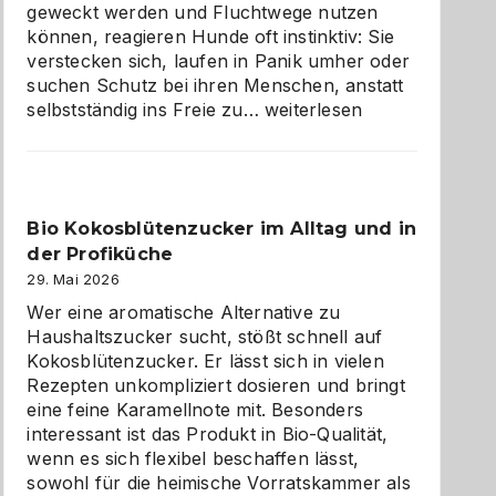
geweckt werden und Fluchtwege nutzen
können, reagieren Hunde oft instinktiv: Sie
verstecken sich, laufen in Panik umher oder
suchen Schutz bei ihren Menschen, anstatt
Wenn
selbstständig ins Freie zu…
weiterlesen
der
beste
Freund
in
Bio Kokosblütenzucker im Alltag und in
Gefahr
der Profiküche
ist:
Brandschutz
29. Mai 2026
für
Wer eine aromatische Alternative zu
Hunde
Haushaltszucker sucht, stößt schnell auf
im
Kokosblütenzucker. Er lässt sich in vielen
eigenen
Rezepten unkompliziert dosieren und bringt
Zuhause
eine feine Karamellnote mit. Besonders
interessant ist das Produkt in Bio-Qualität,
wenn es sich flexibel beschaffen lässt,
sowohl für die heimische Vorratskammer als