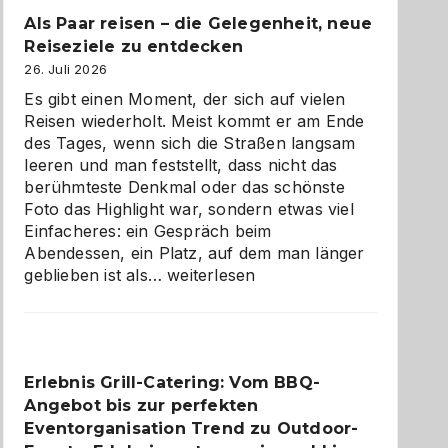
Als Paar reisen – die Gelegenheit, neue
Reiseziele zu entdecken
26. Juli 2026
Es gibt einen Moment, der sich auf vielen
Reisen wiederholt. Meist kommt er am Ende
des Tages, wenn sich die Straßen langsam
leeren und man feststellt, dass nicht das
berühmteste Denkmal oder das schönste
Foto das Highlight war, sondern etwas viel
Einfacheres: ein Gespräch beim
Abendessen, ein Platz, auf dem man länger
Als
geblieben ist als…
weiterlesen
Paar
reisen
–
die
Erlebnis Grill-Catering: Vom BBQ-
Gelegenheit,
Angebot bis zur perfekten
neue
Reiseziele
Eventorganisation Trend zu Outdoor-