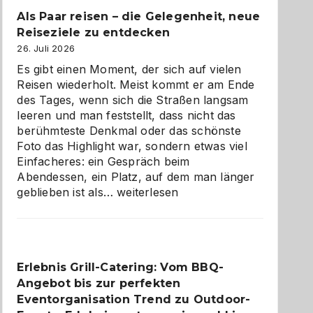
Als Paar reisen – die Gelegenheit, neue
Reiseziele zu entdecken
26. Juli 2026
Es gibt einen Moment, der sich auf vielen
Reisen wiederholt. Meist kommt er am Ende
des Tages, wenn sich die Straßen langsam
leeren und man feststellt, dass nicht das
berühmteste Denkmal oder das schönste
Foto das Highlight war, sondern etwas viel
Einfacheres: ein Gespräch beim
Abendessen, ein Platz, auf dem man länger
Als
geblieben ist als…
weiterlesen
Paar
reisen
–
die
Erlebnis Grill-Catering: Vom BBQ-
Gelegenheit,
Angebot bis zur perfekten
neue
Reiseziele
Eventorganisation Trend zu Outdoor-