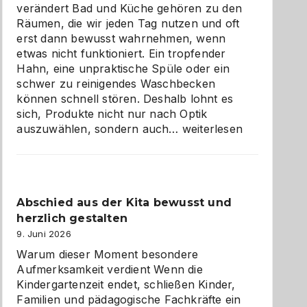
verändert Bad und Küche gehören zu den
Räumen, die wir jeden Tag nutzen und oft
erst dann bewusst wahrnehmen, wenn
etwas nicht funktioniert. Ein tropfender
Hahn, eine unpraktische Spüle oder ein
schwer zu reinigendes Waschbecken
können schnell stören. Deshalb lohnt es
sich, Produkte nicht nur nach Optik
Bad
auszuwählen, sondern auch…
weiterlesen
und
Küche
einfach
besser
Abschied aus der Kita bewusst und
verstehen
herzlich gestalten
9. Juni 2026
Warum dieser Moment besondere
Aufmerksamkeit verdient Wenn die
Kindergartenzeit endet, schließen Kinder,
Familien und pädagogische Fachkräfte ein