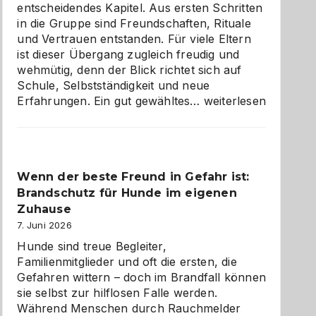
entscheidendes Kapitel. Aus ersten Schritten
in die Gruppe sind Freundschaften, Rituale
und Vertrauen entstanden. Für viele Eltern
ist dieser Übergang zugleich freudig und
wehmütig, denn der Blick richtet sich auf
Schule, Selbstständigkeit und neue
Abschied
Erfahrungen. Ein gut gewähltes…
weiterlesen
aus
der
Kita
bewusst
Wenn der beste Freund in Gefahr ist:
und
Brandschutz für Hunde im eigenen
herzlich
gestalten
Zuhause
7. Juni 2026
Hunde sind treue Begleiter,
Familienmitglieder und oft die ersten, die
Gefahren wittern – doch im Brandfall können
sie selbst zur hilflosen Falle werden.
Während Menschen durch Rauchmelder