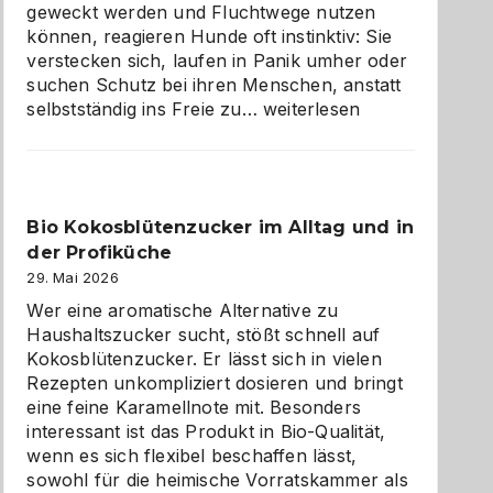
geweckt werden und Fluchtwege nutzen
können, reagieren Hunde oft instinktiv: Sie
verstecken sich, laufen in Panik umher oder
suchen Schutz bei ihren Menschen, anstatt
Wenn
selbstständig ins Freie zu…
weiterlesen
der
beste
Freund
in
Bio Kokosblütenzucker im Alltag und in
Gefahr
der Profiküche
ist:
Brandschutz
29. Mai 2026
für
Wer eine aromatische Alternative zu
Hunde
Haushaltszucker sucht, stößt schnell auf
im
Kokosblütenzucker. Er lässt sich in vielen
eigenen
Rezepten unkompliziert dosieren und bringt
Zuhause
eine feine Karamellnote mit. Besonders
interessant ist das Produkt in Bio-Qualität,
wenn es sich flexibel beschaffen lässt,
sowohl für die heimische Vorratskammer als