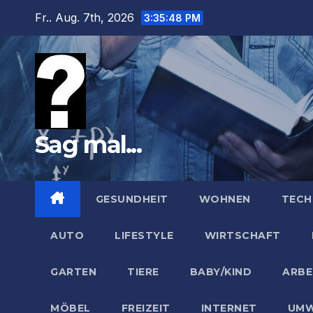
Zum
Fr.. Aug. 7th, 2026
3:35:50 PM
Inhalt
springen
Sag mal...
GESUNDHEIT
WOHNEN
TECH
AUTO
LIFESTYLE
WIRTSCHAFT
GARTEN
TIERE
BABY/KIND
ARBE
MÖBEL
FREIZEIT
INTERNET
UMW