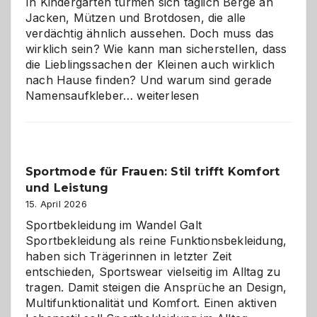
In Kindergärten türmen sich täglich Berge an
Jacken, Mützen und Brotdosen, die alle
verdächtig ähnlich aussehen. Doch muss das
wirklich sein? Wie kann man sicherstellen, dass
die Lieblingssachen der Kleinen auch wirklich
nach Hause finden? Und warum sind gerade
Namensaufkleber
Namensaufkleber…
weiterlesen
im
Kindergarten:
Kleine
Helfer
Sportmode für Frauen: Stil trifft Komfort
gegen
und Leistung
das
große
15. April 2026
Chaos
Sportbekleidung im Wandel Galt
Sportbekleidung als reine Funktionsbekleidung,
haben sich Trägerinnen in letzter Zeit
entschieden, Sportswear vielseitig im Alltag zu
tragen. Damit steigen die Ansprüche an Design,
Multifunktionalität und Komfort. Einen aktiven