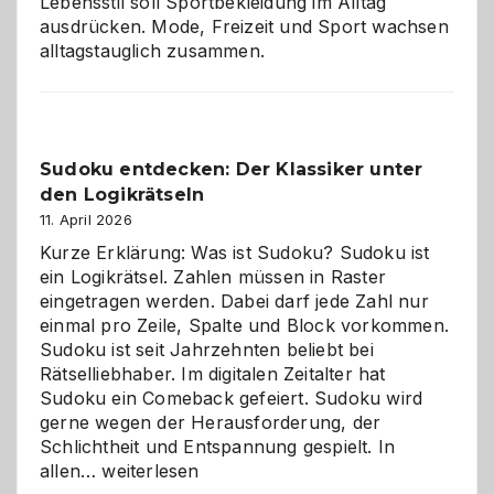
Lebensstil soll Sportbekleidung im Alltag
ausdrücken. Mode, Freizeit und Sport wachsen
alltagstauglich zusammen.
Sudoku entdecken: Der Klassiker unter
den Logikrätseln
11. April 2026
Kurze Erklärung: Was ist Sudoku? Sudoku ist
ein Logikrätsel. Zahlen müssen in Raster
eingetragen werden. Dabei darf jede Zahl nur
einmal pro Zeile, Spalte und Block vorkommen.
Sudoku ist seit Jahrzehnten beliebt bei
Rätselliebhaber. Im digitalen Zeitalter hat
Sudoku ein Comeback gefeiert. Sudoku wird
gerne wegen der Herausforderung, der
Schlichtheit und Entspannung gespielt. In
Sudoku
allen…
weiterlesen