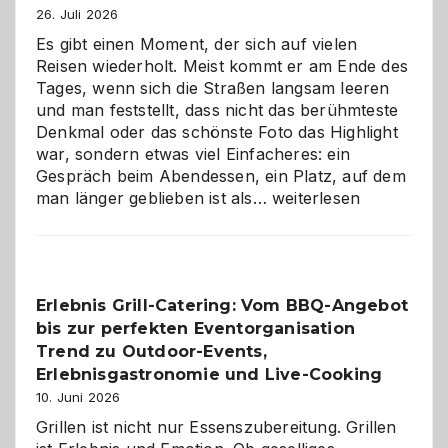
26. Juli 2026
Es gibt einen Moment, der sich auf vielen
Reisen wiederholt. Meist kommt er am Ende des
Tages, wenn sich die Straßen langsam leeren
und man feststellt, dass nicht das berühmteste
Denkmal oder das schönste Foto das Highlight
war, sondern etwas viel Einfacheres: ein
Gespräch beim Abendessen, ein Platz, auf dem
Als
man länger geblieben ist als…
weiterlesen
Paar
reisen
–
die
Erlebnis Grill-Catering: Vom BBQ-Angebot
Gelegenheit,
bis zur perfekten Eventorganisation
neue
Reiseziele
Trend zu Outdoor-Events,
zu
Erlebnisgastronomie und Live-Cooking
entdecken
10. Juni 2026
Grillen ist nicht nur Essenszubereitung. Grillen