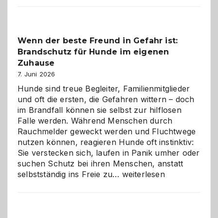
der
Kita
bewusst
Wenn der beste Freund in Gefahr ist:
und
Brandschutz für Hunde im eigenen
herzlich
gestalten
Zuhause
7. Juni 2026
Hunde sind treue Begleiter, Familienmitglieder
und oft die ersten, die Gefahren wittern – doch
im Brandfall können sie selbst zur hilflosen
Falle werden. Während Menschen durch
Rauchmelder geweckt werden und Fluchtwege
nutzen können, reagieren Hunde oft instinktiv:
Sie verstecken sich, laufen in Panik umher oder
suchen Schutz bei ihren Menschen, anstatt
Wenn
selbstständig ins Freie zu…
weiterlesen
der
beste
Freund
in