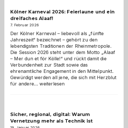
Pflicht
Kölner Karneval 2026: Feierlaune und ein
geworden
dreifaches Alaaf!
ist
7. Februar 2026
Der Kölner Karneval – liebevoll als „fünfte
Jahreszeit“ bezeichnet – gehört zu den
lebendigsten Traditionen der Rheinmetropole.
Die Session 2026 steht unter dem Motto „Alaaf
– Mer dun et för Kölle!“ und rückt damit die
Verbundenheit zur Stadt sowie das
ehrenamtliche Engagement in den Mittelpunkt.
Gewürdigt werden all jene, die sich mit Herzblut
Kölner
für andere…
weiterlesen
Karneval
2026:
Feierlaune
und
Sicher, regional, digital: Warum
ein
Vernetzung mehr als Technik ist
dreifaches
Alaaf!
19. Januar 2026