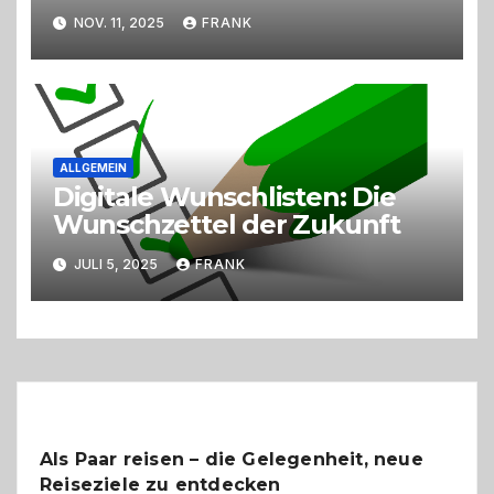
Wunsch- und
NOV. 11, 2025
FRANK
Kurzzeitkennzeichen
ALLGEMEIN
Digitale Wunschlisten: Die
Wunschzettel der Zukunft
JULI 5, 2025
FRANK
Als Paar reisen – die Gelegenheit, neue
Reiseziele zu entdecken