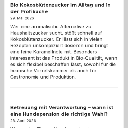
Bio Kokosblütenzucker im Alltag und in
Gefahr
der Profiküche
ist:
Brandschutz
29. Mai 2026
für
Wer eine aromatische Alternative zu
Hunde
Haushaltszucker sucht, stößt schnell auf
im
Kokosblütenzucker. Er lässt sich in vielen
eigenen
Rezepten unkompliziert dosieren und bringt
Zuhause
eine feine Karamellnote mit. Besonders
interessant ist das Produkt in Bio-Qualität, wenn
es sich flexibel beschaffen lässt, sowohl für die
heimische Vorratskammer als auch für
Gastronomie und Produktion.
Betreuung mit Verantwortung – wann ist
eine Hundepension die richtige Wahl?
28. April 2026