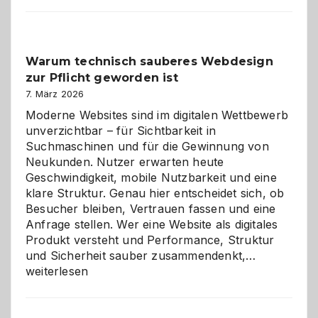
entdecken:
Der
Klassiker
unter
Warum technisch sauberes Webdesign
den
zur Pflicht geworden ist
Logikrätseln
7. März 2026
Moderne Websites sind im digitalen Wettbewerb
unverzichtbar – für Sichtbarkeit in
Suchmaschinen und für die Gewinnung von
Neukunden. Nutzer erwarten heute
Geschwindigkeit, mobile Nutzbarkeit und eine
klare Struktur. Genau hier entscheidet sich, ob
Besucher bleiben, Vertrauen fassen und eine
Anfrage stellen. Wer eine Website als digitales
Produkt versteht und Performance, Struktur
Warum
und Sicherheit sauber zusammendenkt,…
technisch
weiterlesen
sauberes
Webdesig
zur