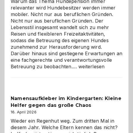
Warum das Thema Hundepension immer
relevanter wird Hundebesitzer werden immer
mobiler. Nicht nur aus beruflichen Gründen.
Nicht nur aus beruflichen Gründen. Der
Lebensstil insgesamt wandelt sich zu mehr
Reisen und flexibleren Freizeitaktivitäten,
sodass die Betreuung des eigenen Hundes
zunehmend zur Herausforderung wird.
Darüber hinaus sind gestiegene Erwartungen an
eine fachgerechte und verantwortungsvolle
Betreuung
Betreuung zu beobachten.…
weiterlesen
mit
Verantwortung
–
wann
Namensaufkleber im Kindergarten: Kleine
ist
Helfer gegen das große Chaos
eine
Hundepension
16. April 2026
die
Wieder ein Regenhut weg. Zum dritten Mal in
richtige
diesem Jahr. Welche Eltern kennen das nicht?
Wahl?