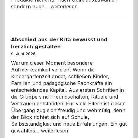
Bad
sondern auch…
weiterlesen
und
Küche
einfach
besser
Abschied aus der Kita bewusst und
verstehen
herzlich gestalten
9. Juni 2026
Warum dieser Moment besondere
Aufmerksamkeit verdient Wenn die
Kindergartenzeit endet, schließen Kinder,
Familien und pädagogische Fachkräfte ein
entscheidendes Kapitel. Aus ersten Schritten in
die Gruppe sind Freundschaften, Rituale und
Vertrauen entstanden. Für viele Eltern ist dieser
Übergang zugleich freudig und wehmütig, denn
der Blick richtet sich auf Schule,
Selbstständigkeit und neue Erfahrungen. Ein gut
Abschied
gewähltes…
weiterlesen
aus