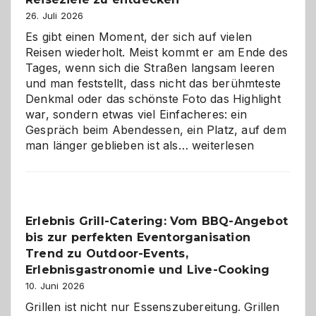
26. Juli 2026
Es gibt einen Moment, der sich auf vielen
Reisen wiederholt. Meist kommt er am Ende des
Tages, wenn sich die Straßen langsam leeren
und man feststellt, dass nicht das berühmteste
Denkmal oder das schönste Foto das Highlight
war, sondern etwas viel Einfacheres: ein
Gespräch beim Abendessen, ein Platz, auf dem
Als
man länger geblieben ist als…
weiterlesen
Paar
reisen
–
die
Erlebnis Grill-Catering: Vom BBQ-Angebot
Gelegenheit,
bis zur perfekten Eventorganisation
neue
Reiseziele
Trend zu Outdoor-Events,
zu
Erlebnisgastronomie und Live-Cooking
entdecken
10. Juni 2026
Grillen ist nicht nur Essenszubereitung. Grillen