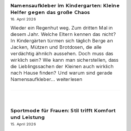
Namensaufkleber im Kindergarten: Kleine
ist
Helfer gegen das große Chaos
eine
Hundepension
16. April 2026
die
Wieder ein Regenhut weg. Zum dritten Mal in
richtige
diesem Jahr. Welche Eltern kennen das nicht?
Wahl?
In Kindergärten türmen sich täglich Berge an
Jacken, Mützen und Brotdosen, die alle
verdächtig ähnlich aussehen. Doch muss das
wirklich sein? Wie kann man sicherstellen, dass
die Lieblingssachen der Kleinen auch wirklich
nach Hause finden? Und warum sind gerade
Namensaufkleber
Namensaufkleber…
weiterlesen
im
Kindergarten:
Kleine
Helfer
Sportmode für Frauen: Stil trifft Komfort
gegen
und Leistung
das
große
15. April 2026
Chaos