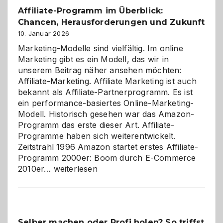
Affiliate-Programm im Überblick:
Chancen, Herausforderungen und Zukunft
10. Januar 2026
Marketing-Modelle sind vielfältig. Im online
Marketing gibt es ein Modell, das wir in
unserem Beitrag näher ansehen möchten:
Affiliate-Marketing. Affiliate Marketing ist auch
bekannt als Affiliate-Partnerprogramm. Es ist
ein performance-basiertes Online-Marketing-
Modell. Historisch gesehen war das Amazon-
Programm das erste dieser Art. Affiliate-
Programme haben sich weiterentwickelt.
Zeitstrahl 1996 Amazon startet erstes Affiliate-
Programm 2000er: Boom durch E-Commerce
Affiliate-
2010er…
weiterlesen
Programm
im
Überblick:
Chancen,
Selber machen oder Profi holen? So triffst