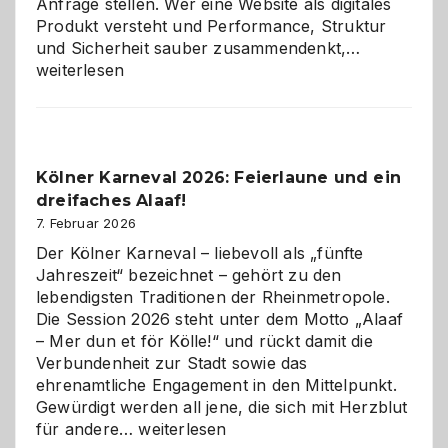
Anfrage stellen. Wer eine Website als digitales
Produkt versteht und Performance, Struktur
Warum
und Sicherheit sauber zusammendenkt,…
technisch
weiterlesen
sauberes
Webdesig
zur
Pflicht
Kölner Karneval 2026: Feierlaune und ein
geworden
dreifaches Alaaf!
ist
7. Februar 2026
Der Kölner Karneval – liebevoll als „fünfte
Jahreszeit“ bezeichnet – gehört zu den
lebendigsten Traditionen der Rheinmetropole.
Die Session 2026 steht unter dem Motto „Alaaf
– Mer dun et för Kölle!“ und rückt damit die
Verbundenheit zur Stadt sowie das
ehrenamtliche Engagement in den Mittelpunkt.
Gewürdigt werden all jene, die sich mit Herzblut
Kölner
für andere…
weiterlesen