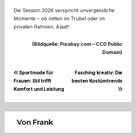
Die Session 2026 verspricht unvergessliche
Momente – ob mitten im Trubel oder im
privaten Rahmen. Alaaf!
(Bildquelle: Pixabay.com – CC0 Public
Domain)
Beitragsnavigation
Sportmode für
Fasching kreativ: Die
Frauen: Stil trifft
besten Kostümtrends
Komfort und Leistung
Von
Frank