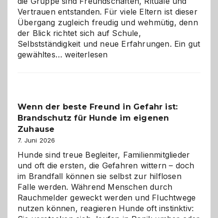
die Gruppe sind Freundschaften, Rituale und
Vertrauen entstanden. Für viele Eltern ist dieser
Übergang zugleich freudig und wehmütig, denn
der Blick richtet sich auf Schule,
Selbstständigkeit und neue Erfahrungen. Ein gut
Abschied
gewähltes…
weiterlesen
aus
der
Kita
bewusst
Wenn der beste Freund in Gefahr ist:
und
Brandschutz für Hunde im eigenen
herzlich
gestalten
Zuhause
7. Juni 2026
Hunde sind treue Begleiter, Familienmitglieder
und oft die ersten, die Gefahren wittern – doch
im Brandfall können sie selbst zur hilflosen
Falle werden. Während Menschen durch
Rauchmelder geweckt werden und Fluchtwege
nutzen können, reagieren Hunde oft instinktiv: