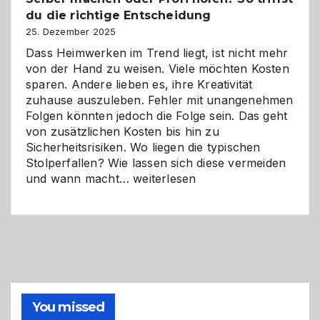
Herausforderungen
du die richtige Entscheidung
und
Zukunft
25. Dezember 2025
Dass Heimwerken im Trend liegt, ist nicht mehr
von der Hand zu weisen. Viele möchten Kosten
sparen. Andere lieben es, ihre Kreativität
zuhause auszuleben. Fehler mit unangenehmen
Folgen könnten jedoch die Folge sein. Das geht
von zusätzlichen Kosten bis hin zu
Sicherheitsrisiken. Wo liegen die typischen
Stolperfallen? Wie lassen sich diese vermeiden
Selber
und wann macht…
weiterlesen
machen
oder
Profi
holen?
So
triffst
du
die
You missed
richtige