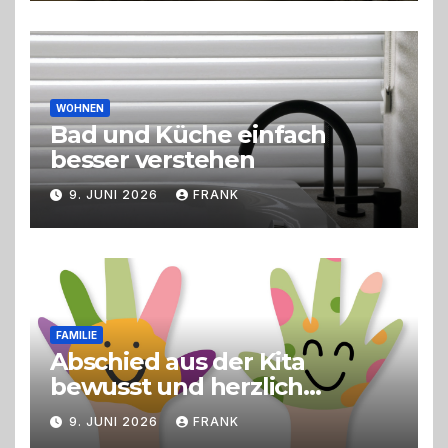
Erlebnisgastronomie und
Live-Cooking
WOHNEN
Bad und Küche einfach
besser verstehen
9. JUNI 2026
FRANK
FAMILIE
Abschied aus der Kita
bewusst und herzlich
gestalten
9. JUNI 2026
FRANK