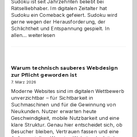
Sudoku ist seit Jahrzehnten beliebt bei
Rätselliebhaber. Im digitalen Zeitalter hat
Sudoku ein Comeback gefeiert. Sudoku wird
gerne wegen der Herausforderung, der
Schlichtheit und Entspannung gespielt. In
Sudoku
allen…
weiterlesen
entdecken:
Der
Klassiker
unter
Warum technisch sauberes Webdesign
den
zur Pflicht geworden ist
Logikrätseln
7. März 2026
Moderne Websites sind im digitalen Wettbewerb
unverzichtbar – für Sichtbarkeit in
Suchmaschinen und für die Gewinnung von
Neukunden. Nutzer erwarten heute
Geschwindigkeit, mobile Nutzbarkeit und eine
klare Struktur. Genau hier entscheidet sich, ob
Besucher bleiben, Vertrauen fassen und eine