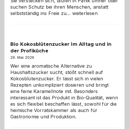
Sie verstecken sich, laufen in Panik umher oder
suchen Schutz bei ihren Menschen, anstatt
Wenn
selbstständig ins Freie zu…
weiterlesen
der
beste
Freund
in
Bio Kokosblütenzucker im Alltag und in
Gefahr
der Profiküche
ist:
Brandschutz
29. Mai 2026
für
Wer eine aromatische Alternative zu
Hunde
Haushaltszucker sucht, stößt schnell auf
im
Kokosblütenzucker. Er lässt sich in vielen
eigenen
Rezepten unkompliziert dosieren und bringt
Zuhause
eine feine Karamellnote mit. Besonders
interessant ist das Produkt in Bio-Qualität, wenn
es sich flexibel beschaffen lässt, sowohl für die
heimische Vorratskammer als auch für
Gastronomie und Produktion.