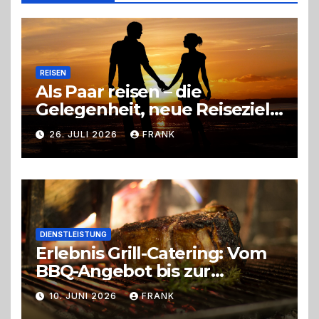
Entscheidung
REISEN
Als Paar reisen – die
Gelegenheit, neue Reiseziele
zu entdecken
26. JULI 2026
FRANK
DIENSTLEISTUNG
Erlebnis Grill-Catering: Vom
BBQ-Angebot bis zur
perfekten Eventorganisation
10. JUNI 2026
FRANK
Trend zu Outdoor-Events,