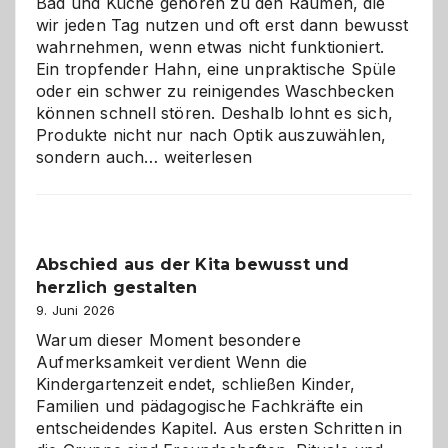
Bad und Küche gehören zu den Räumen, die
wir jeden Tag nutzen und oft erst dann bewusst
wahrnehmen, wenn etwas nicht funktioniert.
Ein tropfender Hahn, eine unpraktische Spüle
oder ein schwer zu reinigendes Waschbecken
können schnell stören. Deshalb lohnt es sich,
Produkte nicht nur nach Optik auszuwählen,
Bad
sondern auch…
weiterlesen
und
Küche
einfach
besser
Abschied aus der Kita bewusst und
verstehen
herzlich gestalten
9. Juni 2026
Warum dieser Moment besondere
Aufmerksamkeit verdient Wenn die
Kindergartenzeit endet, schließen Kinder,
Familien und pädagogische Fachkräfte ein
entscheidendes Kapitel. Aus ersten Schritten in