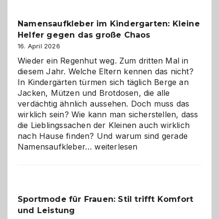
–
wann
Namensaufkleber im Kindergarten: Kleine
ist
Helfer gegen das große Chaos
eine
Hundepension
16. April 2026
die
Wieder ein Regenhut weg. Zum dritten Mal in
richtige
diesem Jahr. Welche Eltern kennen das nicht?
Wahl?
In Kindergärten türmen sich täglich Berge an
Jacken, Mützen und Brotdosen, die alle
verdächtig ähnlich aussehen. Doch muss das
wirklich sein? Wie kann man sicherstellen, dass
die Lieblingssachen der Kleinen auch wirklich
nach Hause finden? Und warum sind gerade
Namensaufkleber
Namensaufkleber…
weiterlesen
im
Kindergarten:
Kleine
Helfer
Sportmode für Frauen: Stil trifft Komfort
gegen
und Leistung
das