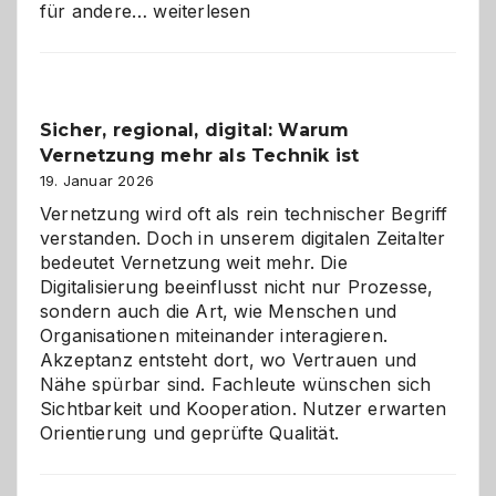
Kölner
für andere…
weiterlesen
Karneval
2026:
Feierlaune
und
Sicher, regional, digital: Warum
ein
Vernetzung mehr als Technik ist
dreifaches
Alaaf!
19. Januar 2026
Vernetzung wird oft als rein technischer Begriff
verstanden. Doch in unserem digitalen Zeitalter
bedeutet Vernetzung weit mehr. Die
Digitalisierung beeinflusst nicht nur Prozesse,
sondern auch die Art, wie Menschen und
Organisationen miteinander interagieren.
Akzeptanz entsteht dort, wo Vertrauen und
Nähe spürbar sind. Fachleute wünschen sich
Sichtbarkeit und Kooperation. Nutzer erwarten
Orientierung und geprüfte Qualität.