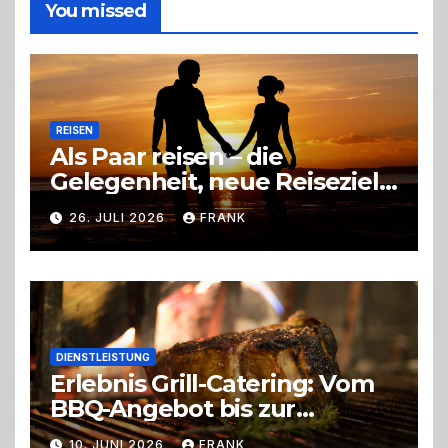
die
You missed
richtige
Entscheidung
REISEN
Als Paar reisen – die
Gelegenheit, neue Reiseziele
zu entdecken
26. JULI 2026
FRANK
DIENSTLEISTUNG
Erlebnis Grill-Catering: Vom
BBQ-Angebot bis zur
perfekten Eventorganisation
10. JUNI 2026
FRANK