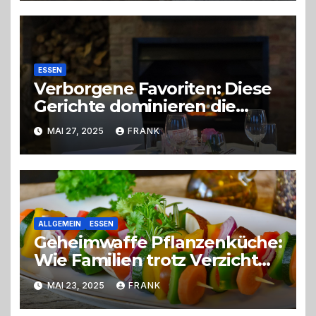
ESSEN
Verborgene Favoriten: Diese
Gerichte dominieren die
Speisekarten 2025
MAI 27, 2025
FRANK
ALLGEMEIN
ESSEN
Geheimwaffe Pflanzenküche:
Wie Familien trotz Verzicht
voll aufdrehen
MAI 23, 2025
FRANK