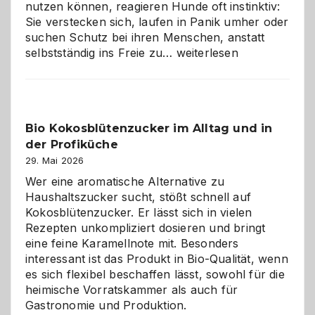
nutzen können, reagieren Hunde oft instinktiv:
Sie verstecken sich, laufen in Panik umher oder
suchen Schutz bei ihren Menschen, anstatt
Wenn
selbstständig ins Freie zu…
weiterlesen
der
beste
Freund
in
Bio Kokosblütenzucker im Alltag und in
Gefahr
der Profiküche
ist:
Brandschutz
29. Mai 2026
für
Wer eine aromatische Alternative zu
Hunde
Haushaltszucker sucht, stößt schnell auf
im
Kokosblütenzucker. Er lässt sich in vielen
eigenen
Rezepten unkompliziert dosieren und bringt
Zuhause
eine feine Karamellnote mit. Besonders
interessant ist das Produkt in Bio-Qualität, wenn
es sich flexibel beschaffen lässt, sowohl für die
heimische Vorratskammer als auch für
Gastronomie und Produktion.