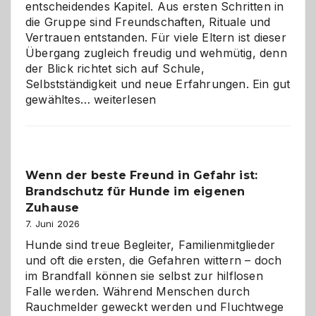
entscheidendes Kapitel. Aus ersten Schritten in
die Gruppe sind Freundschaften, Rituale und
Vertrauen entstanden. Für viele Eltern ist dieser
Übergang zugleich freudig und wehmütig, denn
der Blick richtet sich auf Schule,
Selbstständigkeit und neue Erfahrungen. Ein gut
Abschied
gewähltes…
weiterlesen
aus
der
Kita
bewusst
Wenn der beste Freund in Gefahr ist:
und
Brandschutz für Hunde im eigenen
herzlich
gestalten
Zuhause
7. Juni 2026
Hunde sind treue Begleiter, Familienmitglieder
und oft die ersten, die Gefahren wittern – doch
im Brandfall können sie selbst zur hilflosen
Falle werden. Während Menschen durch
Rauchmelder geweckt werden und Fluchtwege