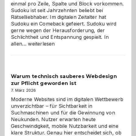
einmal pro Zeile, Spalte und Block vorkommen.
Sudoku ist seit Jahrzehnten beliebt bei
Rätselliebhaber. Im digitalen Zeitalter hat
Sudoku ein Comeback gefeiert. Sudoku wird
gerne wegen der Herausforderung, der
Schlichtheit und Entspannung gespielt. In
Sudoku
allen…
weiterlesen
entdecken:
Der
Klassiker
unter
Warum technisch sauberes Webdesign
den
zur Pflicht geworden ist
Logikrätseln
7. März 2026
Moderne Websites sind im digitalen Wettbewerb
unverzichtbar – für Sichtbarkeit in
Suchmaschinen und für die Gewinnung von
Neukunden. Nutzer erwarten heute
Geschwindigkeit, mobile Nutzbarkeit und eine
klare Struktur. Genau hier entscheidet sich, ob