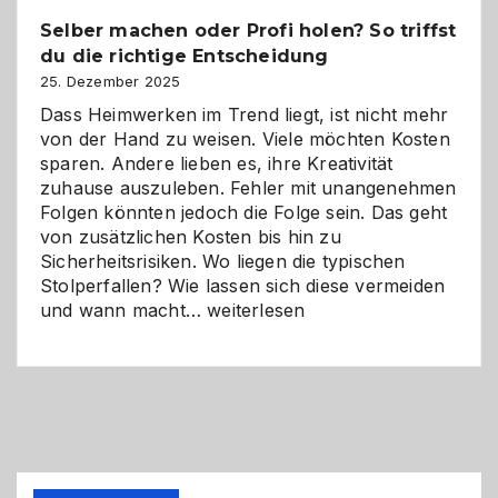
Chancen,
Selber machen oder Profi holen? So triffst
Herausforderungen
du die richtige Entscheidung
und
Zukunft
25. Dezember 2025
Dass Heimwerken im Trend liegt, ist nicht mehr
von der Hand zu weisen. Viele möchten Kosten
sparen. Andere lieben es, ihre Kreativität
zuhause auszuleben. Fehler mit unangenehmen
Folgen könnten jedoch die Folge sein. Das geht
von zusätzlichen Kosten bis hin zu
Sicherheitsrisiken. Wo liegen die typischen
Stolperfallen? Wie lassen sich diese vermeiden
Selber
und wann macht…
weiterlesen
machen
oder
Profi
holen?
So
triffst
du