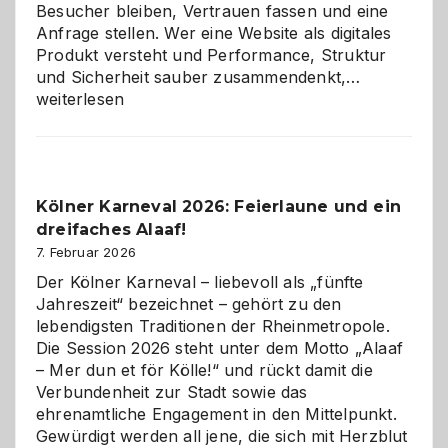
Besucher bleiben, Vertrauen fassen und eine
Anfrage stellen. Wer eine Website als digitales
Produkt versteht und Performance, Struktur
Warum
und Sicherheit sauber zusammendenkt,…
technisch
weiterlesen
sauberes
Webdesig
zur
Pflicht
Kölner Karneval 2026: Feierlaune und ein
geworden
dreifaches Alaaf!
ist
7. Februar 2026
Der Kölner Karneval – liebevoll als „fünfte
Jahreszeit“ bezeichnet – gehört zu den
lebendigsten Traditionen der Rheinmetropole.
Die Session 2026 steht unter dem Motto „Alaaf
– Mer dun et för Kölle!“ und rückt damit die
Verbundenheit zur Stadt sowie das
ehrenamtliche Engagement in den Mittelpunkt.
Gewürdigt werden all jene, die sich mit Herzblut