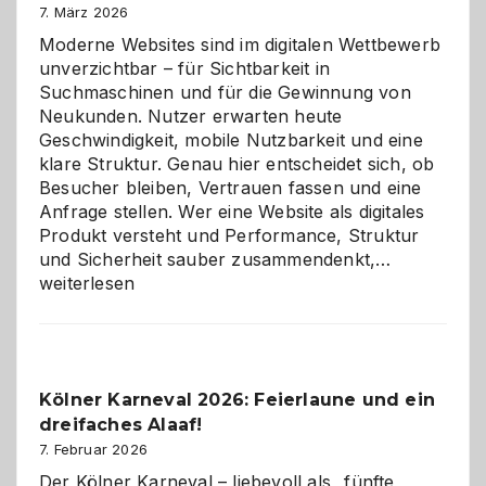
7. März 2026
Moderne Websites sind im digitalen Wettbewerb
unverzichtbar – für Sichtbarkeit in
Suchmaschinen und für die Gewinnung von
Neukunden. Nutzer erwarten heute
Geschwindigkeit, mobile Nutzbarkeit und eine
klare Struktur. Genau hier entscheidet sich, ob
Besucher bleiben, Vertrauen fassen und eine
Anfrage stellen. Wer eine Website als digitales
Produkt versteht und Performance, Struktur
Warum
und Sicherheit sauber zusammendenkt,…
technisch
weiterlesen
sauberes
Webdesig
zur
Pflicht
Kölner Karneval 2026: Feierlaune und ein
geworden
dreifaches Alaaf!
ist
7. Februar 2026
Der Kölner Karneval – liebevoll als „fünfte