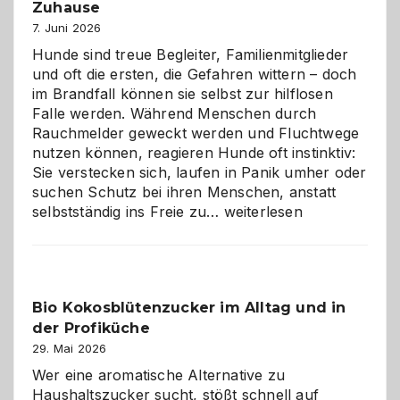
gestalten
Zuhause
7. Juni 2026
Hunde sind treue Begleiter, Familienmitglieder
und oft die ersten, die Gefahren wittern – doch
im Brandfall können sie selbst zur hilflosen
Falle werden. Während Menschen durch
Rauchmelder geweckt werden und Fluchtwege
nutzen können, reagieren Hunde oft instinktiv:
Sie verstecken sich, laufen in Panik umher oder
suchen Schutz bei ihren Menschen, anstatt
Wenn
selbstständig ins Freie zu…
weiterlesen
der
beste
Freund
in
Bio Kokosblütenzucker im Alltag und in
Gefahr
der Profiküche
ist:
Brandschutz
29. Mai 2026
für
Wer eine aromatische Alternative zu
Hunde
Haushaltszucker sucht, stößt schnell auf