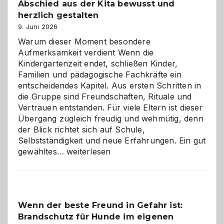
Abschied aus der Kita bewusst und
verstehen
herzlich gestalten
9. Juni 2026
Warum dieser Moment besondere
Aufmerksamkeit verdient Wenn die
Kindergartenzeit endet, schließen Kinder,
Familien und pädagogische Fachkräfte ein
entscheidendes Kapitel. Aus ersten Schritten in
die Gruppe sind Freundschaften, Rituale und
Vertrauen entstanden. Für viele Eltern ist dieser
Übergang zugleich freudig und wehmütig, denn
der Blick richtet sich auf Schule,
Selbstständigkeit und neue Erfahrungen. Ein gut
Abschied
gewähltes…
weiterlesen
aus
der
Kita
bewusst
Wenn der beste Freund in Gefahr ist:
und
Brandschutz für Hunde im eigenen
herzlich