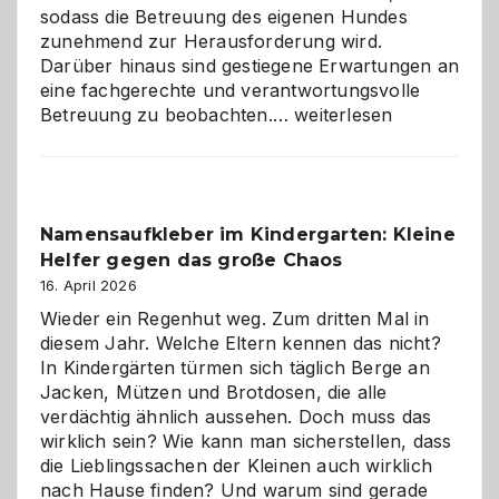
sodass die Betreuung des eigenen Hundes
zunehmend zur Herausforderung wird.
Darüber hinaus sind gestiegene Erwartungen an
eine fachgerechte und verantwortungsvolle
Betreuung
Betreuung zu beobachten.…
weiterlesen
mit
Verantwortung
–
wann
Namensaufkleber im Kindergarten: Kleine
ist
Helfer gegen das große Chaos
eine
Hundepension
16. April 2026
die
Wieder ein Regenhut weg. Zum dritten Mal in
richtige
diesem Jahr. Welche Eltern kennen das nicht?
Wahl?
In Kindergärten türmen sich täglich Berge an
Jacken, Mützen und Brotdosen, die alle
verdächtig ähnlich aussehen. Doch muss das
wirklich sein? Wie kann man sicherstellen, dass
die Lieblingssachen der Kleinen auch wirklich
nach Hause finden? Und warum sind gerade