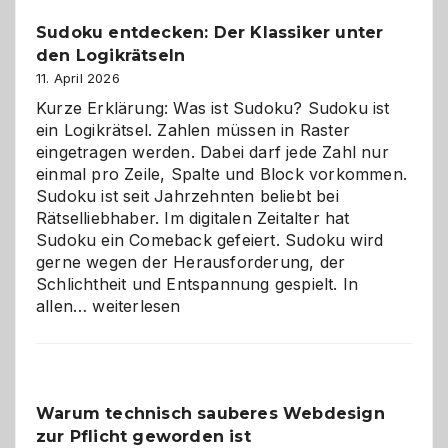
Sudoku entdecken: Der Klassiker unter
den Logikrätseln
11. April 2026
Kurze Erklärung: Was ist Sudoku? Sudoku ist
ein Logikrätsel. Zahlen müssen in Raster
eingetragen werden. Dabei darf jede Zahl nur
einmal pro Zeile, Spalte und Block vorkommen.
Sudoku ist seit Jahrzehnten beliebt bei
Rätselliebhaber. Im digitalen Zeitalter hat
Sudoku ein Comeback gefeiert. Sudoku wird
gerne wegen der Herausforderung, der
Schlichtheit und Entspannung gespielt. In
Sudoku
allen…
weiterlesen
entdecken:
Der
Klassiker
unter
Warum technisch sauberes Webdesign
den
zur Pflicht geworden ist
Logikrätseln