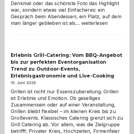
Denkmal oder das schönste Foto das Highlight
war, sondern etwas viel Einfacheres: ein
Gespräch beim Abendessen, ein Platz, auf dem
Als
man länger geblieben ist als…
weiterlesen
Paar
reisen
–
die
Erlebnis Grill-Catering: Vom BBQ-Angebot
Gelegenheit,
bis zur perfekten Eventorganisation
neue
Reiseziele
Trend zu Outdoor-Events,
zu
Erlebnisgastronomie und Live-Cooking
entdecken
10. Juni 2026
Grillen ist nicht nur Essenszubereitung. Grillen
ist Erlebnis und Emotion. Ob geselliges
Zusammensein oder auf einer Veranstaltung,
Grillen bleibt flexibel – im kleinen Kreis bis zu
Großevents. Klassisches Catering grenzt sich zu
Grill Catering ab. Vor allem, was die Zielgruppe
betrifft: Privater Kreis, Hochzeiten, Firmenfeier