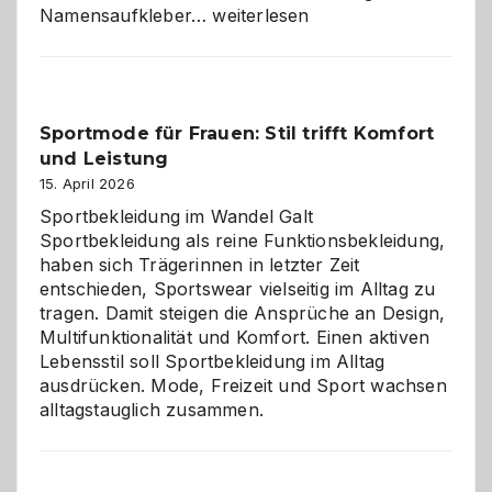
Namensaufkleber
Namensaufkleber…
weiterlesen
im
Kindergarten:
Kleine
Helfer
Sportmode für Frauen: Stil trifft Komfort
gegen
und Leistung
das
große
15. April 2026
Chaos
Sportbekleidung im Wandel Galt
Sportbekleidung als reine Funktionsbekleidung,
haben sich Trägerinnen in letzter Zeit
entschieden, Sportswear vielseitig im Alltag zu
tragen. Damit steigen die Ansprüche an Design,
Multifunktionalität und Komfort. Einen aktiven
Lebensstil soll Sportbekleidung im Alltag
ausdrücken. Mode, Freizeit und Sport wachsen
alltagstauglich zusammen.