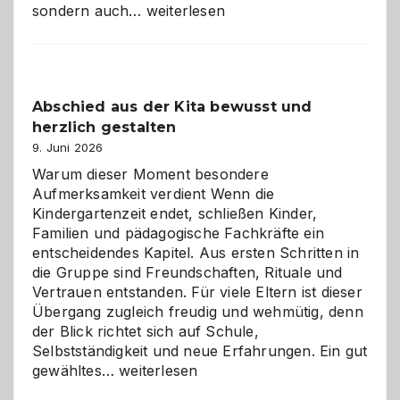
Bad
sondern auch…
weiterlesen
und
Küche
einfach
besser
Abschied aus der Kita bewusst und
verstehen
herzlich gestalten
9. Juni 2026
Warum dieser Moment besondere
Aufmerksamkeit verdient Wenn die
Kindergartenzeit endet, schließen Kinder,
Familien und pädagogische Fachkräfte ein
entscheidendes Kapitel. Aus ersten Schritten in
die Gruppe sind Freundschaften, Rituale und
Vertrauen entstanden. Für viele Eltern ist dieser
Übergang zugleich freudig und wehmütig, denn
der Blick richtet sich auf Schule,
Selbstständigkeit und neue Erfahrungen. Ein gut
Abschied
gewähltes…
weiterlesen
aus