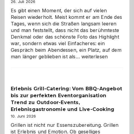
26. Juli 2026
Es gibt einen Moment, der sich auf vielen
Reisen wiederholt. Meist kommt er am Ende des
Tages, wenn sich die Straßen langsam leeren
und man feststellt, dass nicht das berühmteste
Denkmal oder das schönste Foto das Highlight
war, sondern etwas viel Einfacheres: ein
Gespräch beim Abendessen, ein Platz, auf dem
Als
man länger geblieben ist als…
weiterlesen
Paar
reisen
–
die
Erlebnis Grill-Catering: Vom BBQ-Angebot
Gelegenheit,
bis zur perfekten Eventorganisation
neue
Reiseziele
Trend zu Outdoor-Events,
zu
Erlebnisgastronomie und Live-Cooking
entdecken
10. Juni 2026
Grillen ist nicht nur Essenszubereitung. Grillen
ist Erlebnis und Emotion. Ob geselliges