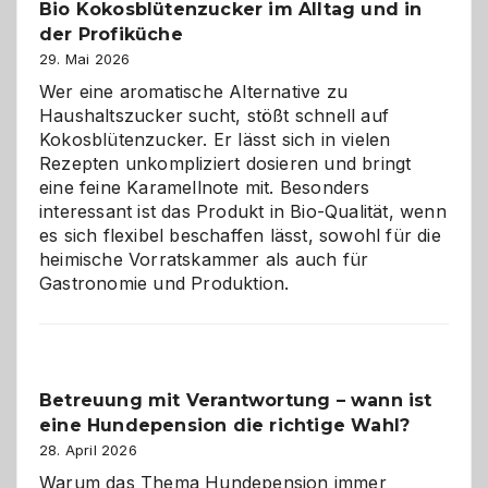
Bio Kokosblütenzucker im Alltag und in
Gefahr
der Profiküche
ist:
Brandschutz
29. Mai 2026
für
Wer eine aromatische Alternative zu
Hunde
Haushaltszucker sucht, stößt schnell auf
im
Kokosblütenzucker. Er lässt sich in vielen
eigenen
Rezepten unkompliziert dosieren und bringt
Zuhause
eine feine Karamellnote mit. Besonders
interessant ist das Produkt in Bio-Qualität, wenn
es sich flexibel beschaffen lässt, sowohl für die
heimische Vorratskammer als auch für
Gastronomie und Produktion.
Betreuung mit Verantwortung – wann ist
eine Hundepension die richtige Wahl?
28. April 2026
Warum das Thema Hundepension immer