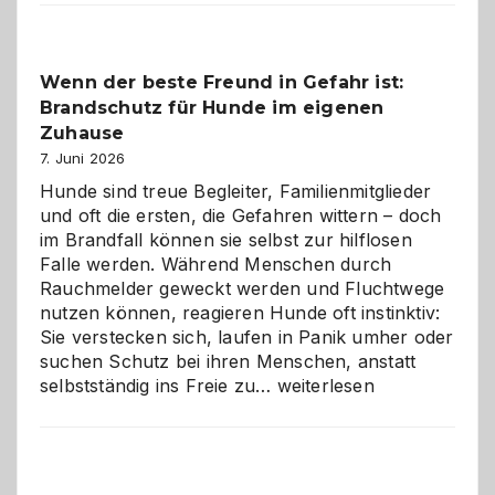
der
Kita
bewusst
Wenn der beste Freund in Gefahr ist:
und
Brandschutz für Hunde im eigenen
herzlich
gestalten
Zuhause
7. Juni 2026
Hunde sind treue Begleiter, Familienmitglieder
und oft die ersten, die Gefahren wittern – doch
im Brandfall können sie selbst zur hilflosen
Falle werden. Während Menschen durch
Rauchmelder geweckt werden und Fluchtwege
nutzen können, reagieren Hunde oft instinktiv:
Sie verstecken sich, laufen in Panik umher oder
suchen Schutz bei ihren Menschen, anstatt
Wenn
selbstständig ins Freie zu…
weiterlesen
der
beste
Freund
in