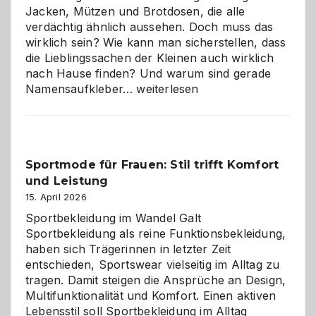
Jacken, Mützen und Brotdosen, die alle
verdächtig ähnlich aussehen. Doch muss das
wirklich sein? Wie kann man sicherstellen, dass
die Lieblingssachen der Kleinen auch wirklich
nach Hause finden? Und warum sind gerade
Namensaufkleber
Namensaufkleber…
weiterlesen
im
Kindergarten:
Kleine
Helfer
Sportmode für Frauen: Stil trifft Komfort
gegen
und Leistung
das
große
15. April 2026
Chaos
Sportbekleidung im Wandel Galt
Sportbekleidung als reine Funktionsbekleidung,
haben sich Trägerinnen in letzter Zeit
entschieden, Sportswear vielseitig im Alltag zu
tragen. Damit steigen die Ansprüche an Design,
Multifunktionalität und Komfort. Einen aktiven
Lebensstil soll Sportbekleidung im Alltag