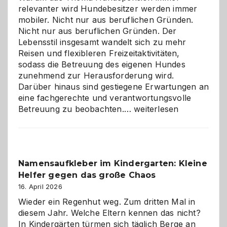
relevanter wird Hundebesitzer werden immer
mobiler. Nicht nur aus beruflichen Gründen.
Nicht nur aus beruflichen Gründen. Der
Lebensstil insgesamt wandelt sich zu mehr
Reisen und flexibleren Freizeitaktivitäten,
sodass die Betreuung des eigenen Hundes
zunehmend zur Herausforderung wird.
Darüber hinaus sind gestiegene Erwartungen an
eine fachgerechte und verantwortungsvolle
Betreuung
Betreuung zu beobachten.…
weiterlesen
mit
Verantwortung
–
wann
Namensaufkleber im Kindergarten: Kleine
ist
Helfer gegen das große Chaos
eine
Hundepension
16. April 2026
die
Wieder ein Regenhut weg. Zum dritten Mal in
richtige
diesem Jahr. Welche Eltern kennen das nicht?
Wahl?
In Kindergärten türmen sich täglich Berge an