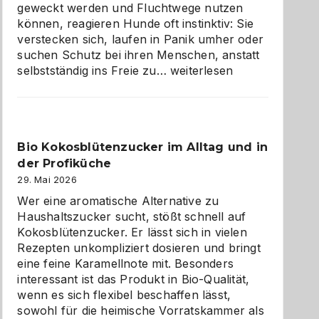
geweckt werden und Fluchtwege nutzen
können, reagieren Hunde oft instinktiv: Sie
verstecken sich, laufen in Panik umher oder
suchen Schutz bei ihren Menschen, anstatt
Wenn
selbstständig ins Freie zu…
weiterlesen
der
beste
Freund
in
Bio Kokosblütenzucker im Alltag und in
Gefahr
der Profiküche
ist:
Brandschutz
29. Mai 2026
für
Wer eine aromatische Alternative zu
Hunde
Haushaltszucker sucht, stößt schnell auf
im
Kokosblütenzucker. Er lässt sich in vielen
eigenen
Rezepten unkompliziert dosieren und bringt
Zuhause
eine feine Karamellnote mit. Besonders
interessant ist das Produkt in Bio-Qualität,
wenn es sich flexibel beschaffen lässt,
sowohl für die heimische Vorratskammer als