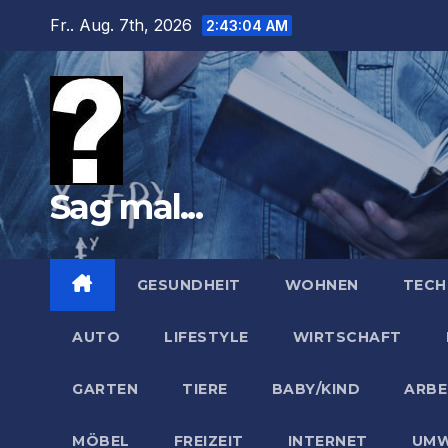
Zum
Fr.. Aug. 7th, 2026
2:43:06 AM
Inhalt
springen
Sag mal...
GESUNDHEIT
WOHNEN
TECH
AUTO
LIFESTYLE
WIRTSCHAFT
GARTEN
TIERE
BABY/KIND
ARBE
MÖBEL
FREIZEIT
INTERNET
UMW