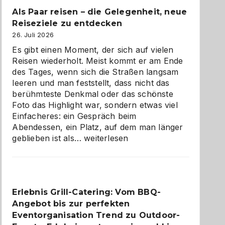
Als Paar reisen – die Gelegenheit, neue
Reiseziele zu entdecken
26. Juli 2026
Es gibt einen Moment, der sich auf vielen
Reisen wiederholt. Meist kommt er am Ende
des Tages, wenn sich die Straßen langsam
leeren und man feststellt, dass nicht das
berühmteste Denkmal oder das schönste
Foto das Highlight war, sondern etwas viel
Einfacheres: ein Gespräch beim
Abendessen, ein Platz, auf dem man länger
Als
geblieben ist als…
weiterlesen
Paar
reisen
–
die
Erlebnis Grill-Catering: Vom BBQ-
Gelegenheit,
Angebot bis zur perfekten
neue
Reiseziele
Eventorganisation Trend zu Outdoor-