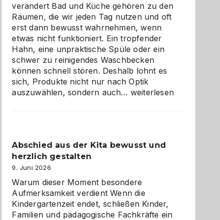
verändert Bad und Küche gehören zu den
Räumen, die wir jeden Tag nutzen und oft
erst dann bewusst wahrnehmen, wenn
etwas nicht funktioniert. Ein tropfender
Hahn, eine unpraktische Spüle oder ein
schwer zu reinigendes Waschbecken
können schnell stören. Deshalb lohnt es
sich, Produkte nicht nur nach Optik
Bad
auszuwählen, sondern auch…
weiterlesen
und
Küche
einfach
besser
Abschied aus der Kita bewusst und
verstehen
herzlich gestalten
9. Juni 2026
Warum dieser Moment besondere
Aufmerksamkeit verdient Wenn die
Kindergartenzeit endet, schließen Kinder,
Familien und pädagogische Fachkräfte ein