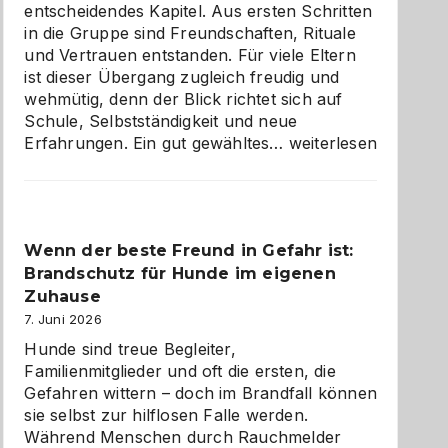
entscheidendes Kapitel. Aus ersten Schritten
in die Gruppe sind Freundschaften, Rituale
und Vertrauen entstanden. Für viele Eltern
ist dieser Übergang zugleich freudig und
wehmütig, denn der Blick richtet sich auf
Schule, Selbstständigkeit und neue
Abschied
Erfahrungen. Ein gut gewähltes…
weiterlesen
aus
der
Kita
bewusst
Wenn der beste Freund in Gefahr ist:
und
Brandschutz für Hunde im eigenen
herzlich
gestalten
Zuhause
7. Juni 2026
Hunde sind treue Begleiter,
Familienmitglieder und oft die ersten, die
Gefahren wittern – doch im Brandfall können
sie selbst zur hilflosen Falle werden.
Während Menschen durch Rauchmelder