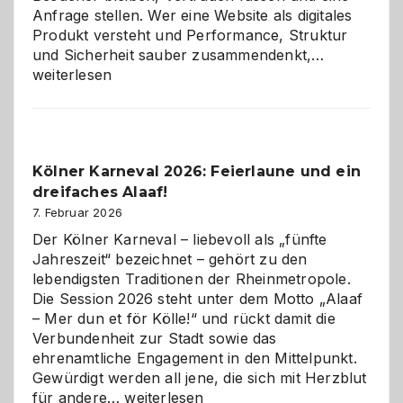
Anfrage stellen. Wer eine Website als digitales
Produkt versteht und Performance, Struktur
Warum
und Sicherheit sauber zusammendenkt,…
technisch
weiterlesen
sauberes
Webdesig
zur
Pflicht
Kölner Karneval 2026: Feierlaune und ein
geworden
dreifaches Alaaf!
ist
7. Februar 2026
Der Kölner Karneval – liebevoll als „fünfte
Jahreszeit“ bezeichnet – gehört zu den
lebendigsten Traditionen der Rheinmetropole.
Die Session 2026 steht unter dem Motto „Alaaf
– Mer dun et för Kölle!“ und rückt damit die
Verbundenheit zur Stadt sowie das
ehrenamtliche Engagement in den Mittelpunkt.
Gewürdigt werden all jene, die sich mit Herzblut
Kölner
für andere…
weiterlesen