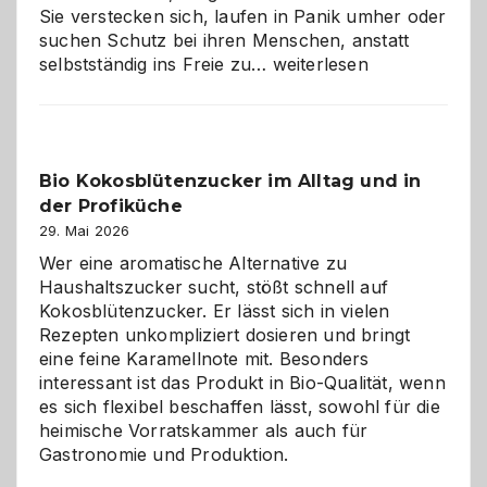
Sie verstecken sich, laufen in Panik umher oder
suchen Schutz bei ihren Menschen, anstatt
Wenn
selbstständig ins Freie zu…
weiterlesen
der
beste
Freund
in
Bio Kokosblütenzucker im Alltag und in
Gefahr
der Profiküche
ist:
Brandschutz
29. Mai 2026
für
Wer eine aromatische Alternative zu
Hunde
Haushaltszucker sucht, stößt schnell auf
im
Kokosblütenzucker. Er lässt sich in vielen
eigenen
Rezepten unkompliziert dosieren und bringt
Zuhause
eine feine Karamellnote mit. Besonders
interessant ist das Produkt in Bio-Qualität, wenn
es sich flexibel beschaffen lässt, sowohl für die
heimische Vorratskammer als auch für
Gastronomie und Produktion.