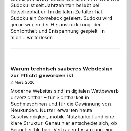
Sudoku ist seit Jahrzehnten beliebt bei
Rätselliebhaber. Im digitalen Zeitalter hat
Sudoku ein Comeback gefeiert. Sudoku wird
gerne wegen der Herausforderung, der
Schlichtheit und Entspannung gespielt. In
Sudoku
allen…
weiterlesen
entdecken:
Der
Klassiker
unter
Warum technisch sauberes Webdesign
den
zur Pflicht geworden ist
Logikrätseln
7. März 2026
Moderne Websites sind im digitalen Wettbewerb
unverzichtbar – für Sichtbarkeit in
Suchmaschinen und für die Gewinnung von
Neukunden. Nutzer erwarten heute
Geschwindigkeit, mobile Nutzbarkeit und eine
klare Struktur. Genau hier entscheidet sich, ob
Besucher bleiben, Vertrauen fassen und eine