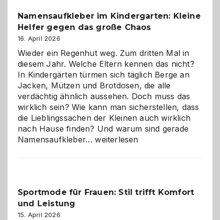
wann
Namensaufkleber im Kindergarten: Kleine
ist
Helfer gegen das große Chaos
eine
Hundepension
16. April 2026
die
Wieder ein Regenhut weg. Zum dritten Mal in
richtige
diesem Jahr. Welche Eltern kennen das nicht?
Wahl?
In Kindergärten türmen sich täglich Berge an
Jacken, Mützen und Brotdosen, die alle
verdächtig ähnlich aussehen. Doch muss das
wirklich sein? Wie kann man sicherstellen, dass
die Lieblingssachen der Kleinen auch wirklich
nach Hause finden? Und warum sind gerade
Namensaufkleber
Namensaufkleber…
weiterlesen
im
Kindergarten:
Kleine
Helfer
Sportmode für Frauen: Stil trifft Komfort
gegen
und Leistung
das
große
15. April 2026