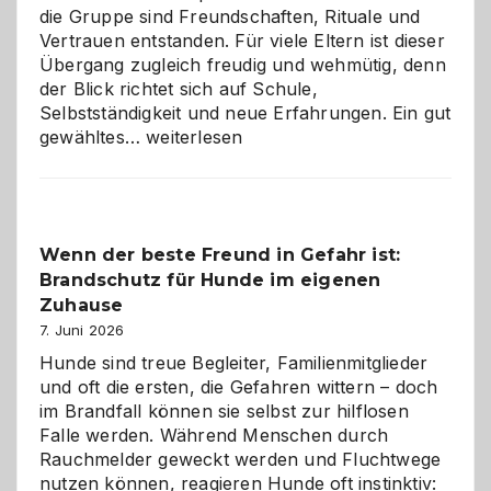
die Gruppe sind Freundschaften, Rituale und
Vertrauen entstanden. Für viele Eltern ist dieser
Übergang zugleich freudig und wehmütig, denn
der Blick richtet sich auf Schule,
Selbstständigkeit und neue Erfahrungen. Ein gut
Abschied
gewähltes…
weiterlesen
aus
der
Kita
bewusst
Wenn der beste Freund in Gefahr ist:
und
Brandschutz für Hunde im eigenen
herzlich
gestalten
Zuhause
7. Juni 2026
Hunde sind treue Begleiter, Familienmitglieder
und oft die ersten, die Gefahren wittern – doch
im Brandfall können sie selbst zur hilflosen
Falle werden. Während Menschen durch
Rauchmelder geweckt werden und Fluchtwege
nutzen können, reagieren Hunde oft instinktiv: