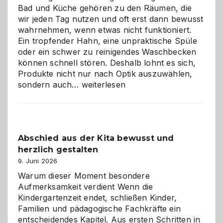
Bad und Küche gehören zu den Räumen, die
wir jeden Tag nutzen und oft erst dann bewusst
wahrnehmen, wenn etwas nicht funktioniert.
Ein tropfender Hahn, eine unpraktische Spüle
oder ein schwer zu reinigendes Waschbecken
können schnell stören. Deshalb lohnt es sich,
Produkte nicht nur nach Optik auszuwählen,
Bad
sondern auch…
weiterlesen
und
Küche
einfach
besser
Abschied aus der Kita bewusst und
verstehen
herzlich gestalten
9. Juni 2026
Warum dieser Moment besondere
Aufmerksamkeit verdient Wenn die
Kindergartenzeit endet, schließen Kinder,
Familien und pädagogische Fachkräfte ein
entscheidendes Kapitel. Aus ersten Schritten in