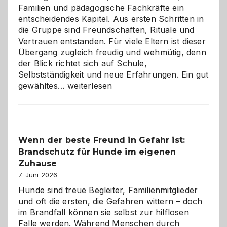
Familien und pädagogische Fachkräfte ein
entscheidendes Kapitel. Aus ersten Schritten in
die Gruppe sind Freundschaften, Rituale und
Vertrauen entstanden. Für viele Eltern ist dieser
Übergang zugleich freudig und wehmütig, denn
der Blick richtet sich auf Schule,
Selbstständigkeit und neue Erfahrungen. Ein gut
Abschied
gewähltes…
weiterlesen
aus
der
Kita
bewusst
Wenn der beste Freund in Gefahr ist:
und
Brandschutz für Hunde im eigenen
herzlich
gestalten
Zuhause
7. Juni 2026
Hunde sind treue Begleiter, Familienmitglieder
und oft die ersten, die Gefahren wittern – doch
im Brandfall können sie selbst zur hilflosen
Falle werden. Während Menschen durch