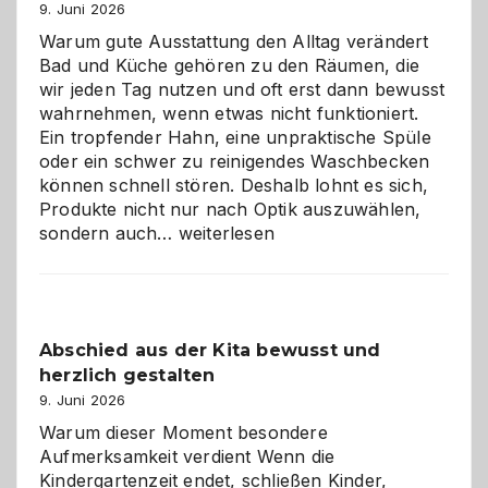
9. Juni 2026
Warum gute Ausstattung den Alltag verändert
Bad und Küche gehören zu den Räumen, die
wir jeden Tag nutzen und oft erst dann bewusst
wahrnehmen, wenn etwas nicht funktioniert.
Ein tropfender Hahn, eine unpraktische Spüle
oder ein schwer zu reinigendes Waschbecken
können schnell stören. Deshalb lohnt es sich,
Produkte nicht nur nach Optik auszuwählen,
Bad
sondern auch…
weiterlesen
und
Küche
einfach
besser
Abschied aus der Kita bewusst und
verstehen
herzlich gestalten
9. Juni 2026
Warum dieser Moment besondere
Aufmerksamkeit verdient Wenn die
Kindergartenzeit endet, schließen Kinder,