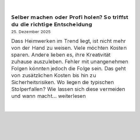
Überblick:
Chancen,
Selber machen oder Profi holen? So triffst
Herausforderungen
du die richtige Entscheidung
und
Zukunft
25. Dezember 2025
Dass Heimwerken im Trend liegt, ist nicht mehr
von der Hand zu weisen. Viele möchten Kosten
sparen. Andere lieben es, ihre Kreativität
zuhause auszuleben. Fehler mit unangenehmen
Folgen könnten jedoch die Folge sein. Das geht
von zusätzlichen Kosten bis hin zu
Sicherheitsrisiken. Wo liegen die typischen
Stolperfallen? Wie lassen sich diese vermeiden
Selber
und wann macht…
weiterlesen
machen
oder
Profi
holen?
So
triffst