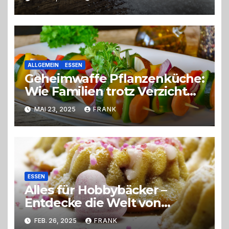
ALLGEMEIN
ESSEN
Geheimwaffe Pflanzenküche:
Wie Familien trotz Verzicht
voll aufdrehen
MAI 23, 2025
FRANK
ESSEN
Alles für Hobbybäcker –
Entdecke die Welt von
Baktotaal.de
FEB. 26, 2025
FRANK