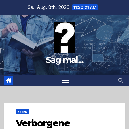
Zum
Sa.. Aug. 8th, 2026
11:30:23 AM
Inhalt
springen
Sag mal...
ESSEN
Verborgene