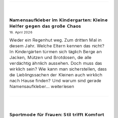
Verantwortung
–
wann
Namensaufkleber im Kindergarten: Kleine
ist
Helfer gegen das große Chaos
eine
Hundepension
16. April 2026
die
Wieder ein Regenhut weg. Zum dritten Mal in
richtige
diesem Jahr. Welche Eltern kennen das nicht?
Wahl?
In Kindergärten türmen sich täglich Berge an
Jacken, Mützen und Brotdosen, die alle
verdächtig ähnlich aussehen. Doch muss das
wirklich sein? Wie kann man sicherstellen, dass
die Lieblingssachen der Kleinen auch wirklich
nach Hause finden? Und warum sind gerade
Namensaufkleber
Namensaufkleber…
weiterlesen
im
Kindergarten:
Kleine
Helfer
Sportmode für Frauen: Stil trifft Komfort
gegen