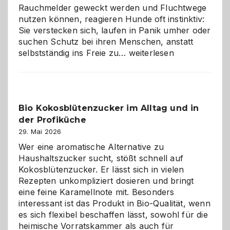
Rauchmelder geweckt werden und Fluchtwege
nutzen können, reagieren Hunde oft instinktiv:
Sie verstecken sich, laufen in Panik umher oder
suchen Schutz bei ihren Menschen, anstatt
Wenn
selbstständig ins Freie zu…
weiterlesen
der
beste
Freund
in
Bio Kokosblütenzucker im Alltag und in
Gefahr
der Profiküche
ist:
Brandschutz
29. Mai 2026
für
Wer eine aromatische Alternative zu
Hunde
Haushaltszucker sucht, stößt schnell auf
im
Kokosblütenzucker. Er lässt sich in vielen
eigenen
Rezepten unkompliziert dosieren und bringt
Zuhause
eine feine Karamellnote mit. Besonders
interessant ist das Produkt in Bio-Qualität, wenn
es sich flexibel beschaffen lässt, sowohl für die
heimische Vorratskammer als auch für