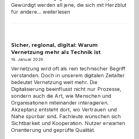
Gewürdigt werden all jene, die sich mit Herzblut
Kölner
für andere…
weiterlesen
Karneval
2026:
Feierlaune
und
Sicher, regional, digital: Warum
ein
Vernetzung mehr als Technik ist
dreifaches
Alaaf!
19. Januar 2026
Vernetzung wird oft als rein technischer Begriff
verstanden. Doch in unserem digitalen Zeitalter
bedeutet Vernetzung weit mehr. Die
Digitalisierung beeinflusst nicht nur Prozesse,
sondern auch die Art, wie Menschen und
Organisationen miteinander interagieren.
Akzeptanz entsteht dort, wo Vertrauen und
Nähe spürbar sind. Fachleute wünschen sich
Sichtbarkeit und Kooperation. Nutzer erwarten
Orientierung und geprüfte Qualität.