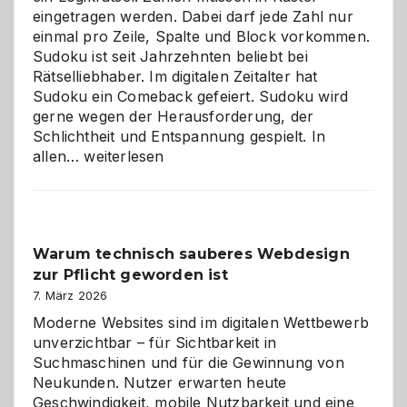
eingetragen werden. Dabei darf jede Zahl nur
einmal pro Zeile, Spalte und Block vorkommen.
Sudoku ist seit Jahrzehnten beliebt bei
Rätselliebhaber. Im digitalen Zeitalter hat
Sudoku ein Comeback gefeiert. Sudoku wird
gerne wegen der Herausforderung, der
Schlichtheit und Entspannung gespielt. In
Sudoku
allen…
weiterlesen
entdecken:
Der
Klassiker
unter
Warum technisch sauberes Webdesign
den
zur Pflicht geworden ist
Logikrätseln
7. März 2026
Moderne Websites sind im digitalen Wettbewerb
unverzichtbar – für Sichtbarkeit in
Suchmaschinen und für die Gewinnung von
Neukunden. Nutzer erwarten heute
Geschwindigkeit, mobile Nutzbarkeit und eine