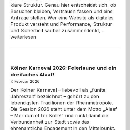
klare Struktur. Genau hier entscheidet sich, ob
Besucher bleiben, Vertrauen fassen und eine
Anfrage stellen. Wer eine Website als digitales
Produkt versteht und Performance, Struktur
Warum
und Sicherheit sauber zusammendenkt,…
technisch
weiterlesen
sauberes
Webdesig
zur
Pflicht
Kölner Karneval 2026: Feierlaune und ein
geworden
dreifaches Alaaf!
ist
7. Februar 2026
Der Kölner Karneval – liebevoll als „fünfte
Jahreszeit“ bezeichnet – gehört zu den
lebendigsten Traditionen der Rheinmetropole.
Die Session 2026 steht unter dem Motto „Alaaf
– Mer dun et för Kölle!“ und rückt damit die
Verbundenheit zur Stadt sowie das
ehrenamtliche Engagement in den Mittelpunkt.