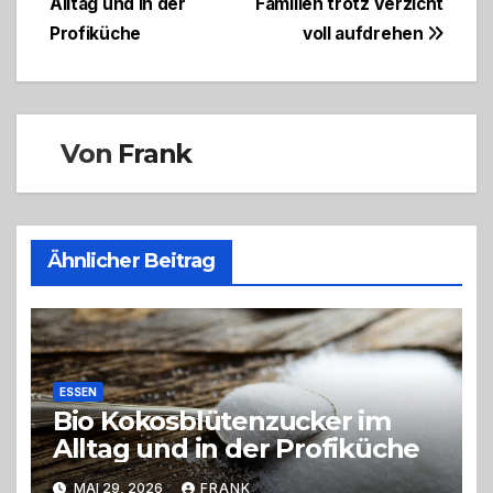
Alltag und in der
Familien trotz Verzicht
Profiküche
voll aufdrehen
Von
Frank
Ähnlicher Beitrag
ESSEN
Bio Kokosblütenzucker im
Alltag und in der Profiküche
MAI 29, 2026
FRANK