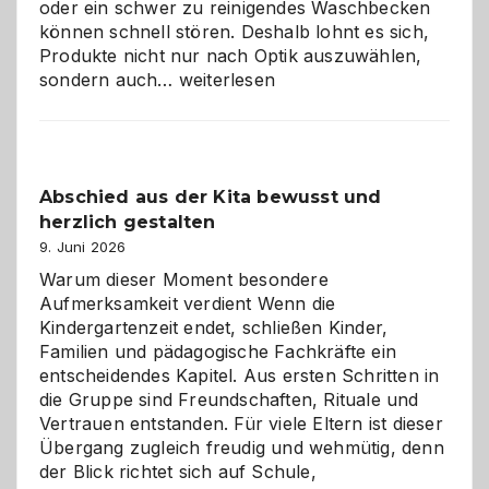
oder ein schwer zu reinigendes Waschbecken
können schnell stören. Deshalb lohnt es sich,
Produkte nicht nur nach Optik auszuwählen,
Bad
sondern auch…
weiterlesen
und
Küche
einfach
besser
Abschied aus der Kita bewusst und
verstehen
herzlich gestalten
9. Juni 2026
Warum dieser Moment besondere
Aufmerksamkeit verdient Wenn die
Kindergartenzeit endet, schließen Kinder,
Familien und pädagogische Fachkräfte ein
entscheidendes Kapitel. Aus ersten Schritten in
die Gruppe sind Freundschaften, Rituale und
Vertrauen entstanden. Für viele Eltern ist dieser
Übergang zugleich freudig und wehmütig, denn
der Blick richtet sich auf Schule,