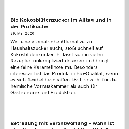
beste
Freund
in
Bio Kokosblütenzucker im Alltag und in
Gefahr
der Profiküche
ist:
Brandschutz
29. Mai 2026
für
Wer eine aromatische Alternative zu
Hunde
Haushaltszucker sucht, stößt schnell auf
im
Kokosblütenzucker. Er lässt sich in vielen
eigenen
Rezepten unkompliziert dosieren und bringt
Zuhause
eine feine Karamellnote mit. Besonders
interessant ist das Produkt in Bio-Qualität, wenn
es sich flexibel beschaffen lässt, sowohl für die
heimische Vorratskammer als auch für
Gastronomie und Produktion.
Betreuung mit Verantwortung – wann ist