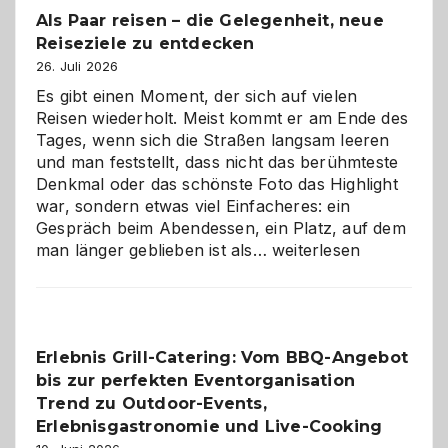
Als Paar reisen – die Gelegenheit, neue
Reiseziele zu entdecken
26. Juli 2026
Es gibt einen Moment, der sich auf vielen
Reisen wiederholt. Meist kommt er am Ende des
Tages, wenn sich die Straßen langsam leeren
und man feststellt, dass nicht das berühmteste
Denkmal oder das schönste Foto das Highlight
war, sondern etwas viel Einfacheres: ein
Gespräch beim Abendessen, ein Platz, auf dem
Als
man länger geblieben ist als…
weiterlesen
Paar
reisen
–
die
Erlebnis Grill-Catering: Vom BBQ-Angebot
Gelegenheit,
bis zur perfekten Eventorganisation
neue
Reiseziele
Trend zu Outdoor-Events,
zu
Erlebnisgastronomie und Live-Cooking
entdecken