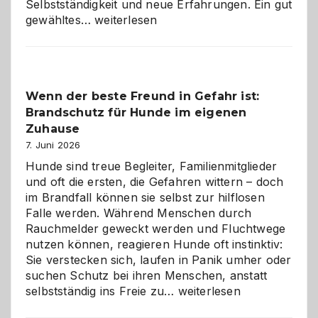
Selbstständigkeit und neue Erfahrungen. Ein gut
Abschied
gewähltes…
weiterlesen
aus
der
Kita
bewusst
Wenn der beste Freund in Gefahr ist:
und
Brandschutz für Hunde im eigenen
herzlich
gestalten
Zuhause
7. Juni 2026
Hunde sind treue Begleiter, Familienmitglieder
und oft die ersten, die Gefahren wittern – doch
im Brandfall können sie selbst zur hilflosen
Falle werden. Während Menschen durch
Rauchmelder geweckt werden und Fluchtwege
nutzen können, reagieren Hunde oft instinktiv:
Sie verstecken sich, laufen in Panik umher oder
suchen Schutz bei ihren Menschen, anstatt
Wenn
selbstständig ins Freie zu…
weiterlesen
der