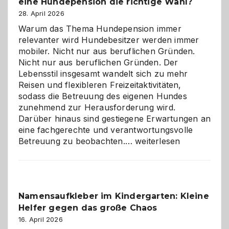
eine Hundepension die richtige Wahl?
28. April 2026
Warum das Thema Hundepension immer
relevanter wird Hundebesitzer werden immer
mobiler. Nicht nur aus beruflichen Gründen.
Nicht nur aus beruflichen Gründen. Der
Lebensstil insgesamt wandelt sich zu mehr
Reisen und flexibleren Freizeitaktivitäten,
sodass die Betreuung des eigenen Hundes
zunehmend zur Herausforderung wird.
Darüber hinaus sind gestiegene Erwartungen an
eine fachgerechte und verantwortungsvolle
Betreuung
Betreuung zu beobachten.…
weiterlesen
mit
Verantwortung
–
wann
Namensaufkleber im Kindergarten: Kleine
ist
Helfer gegen das große Chaos
eine
Hundepension
16. April 2026