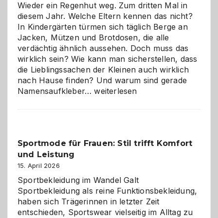
die
Wieder ein Regenhut weg. Zum dritten Mal in
richtige
diesem Jahr. Welche Eltern kennen das nicht?
Wahl?
In Kindergärten türmen sich täglich Berge an
Jacken, Mützen und Brotdosen, die alle
verdächtig ähnlich aussehen. Doch muss das
wirklich sein? Wie kann man sicherstellen, dass
die Lieblingssachen der Kleinen auch wirklich
nach Hause finden? Und warum sind gerade
Namensaufkleber
Namensaufkleber…
weiterlesen
im
Kindergarten:
Kleine
Helfer
Sportmode für Frauen: Stil trifft Komfort
gegen
und Leistung
das
große
15. April 2026
Chaos
Sportbekleidung im Wandel Galt
Sportbekleidung als reine Funktionsbekleidung,
haben sich Trägerinnen in letzter Zeit
entschieden, Sportswear vielseitig im Alltag zu