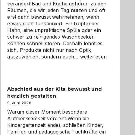
verändert Bad und Küche gehören zu den
Räumen, die wir jeden Tag nutzen und oft
erst dann bewusst wahrnehmen, wenn
etwas nicht funktioniert. Ein tropfender
Hahn, eine unpraktische Spüle oder ein
schwer zu reinigendes Waschbecken
können schnell stören. Deshalb lohnt es
sich, Produkte nicht nur nach Optik
Bad
auszuwählen, sondern auch…
weiterlesen
und
Küche
einfach
besser
Abschied aus der Kita bewusst und
verstehen
herzlich gestalten
9. Juni 2026
Warum dieser Moment besondere
Aufmerksamkeit verdient Wenn die
Kindergartenzeit endet, schließen Kinder,
Familien und pädagogische Fachkräfte ein