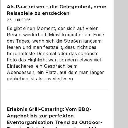
Als Paar reisen – die Gelegenheit, neue
Reiseziele zu entdecken
26. Juli 2026
Es gibt einen Moment, der sich auf vielen
Reisen wiederholt. Meist kommt er am Ende
des Tages, wenn sich die Straßen langsam
leeren und man feststellt, dass nicht das
berühmteste Denkmal oder das schönste
Foto das Highlight war, sondern etwas viel
Einfacheres: ein Gespräch beim
Abendessen, ein Platz, auf dem man länger
Als
geblieben ist als…
weiterlesen
Paar
reisen
–
die
Erlebnis Grill-Catering: Vom BBQ-
Gelegenheit,
Angebot bis zur perfekten
neue
Reiseziele
Eventorganisation Trend zu Outdoor-