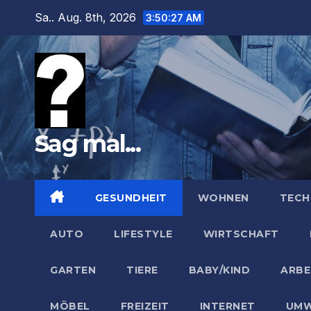
Zum
Sa.. Aug. 8th, 2026
3:50:28 AM
Inhalt
springen
Sag mal...
GESUNDHEIT
WOHNEN
TECH
AUTO
LIFESTYLE
WIRTSCHAFT
GARTEN
TIERE
BABY/KIND
ARBE
MÖBEL
FREIZEIT
INTERNET
UMW