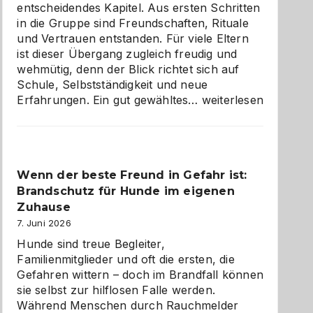
entscheidendes Kapitel. Aus ersten Schritten
in die Gruppe sind Freundschaften, Rituale
und Vertrauen entstanden. Für viele Eltern
ist dieser Übergang zugleich freudig und
wehmütig, denn der Blick richtet sich auf
Schule, Selbstständigkeit und neue
Abschied
Erfahrungen. Ein gut gewähltes…
weiterlesen
aus
der
Kita
bewusst
Wenn der beste Freund in Gefahr ist:
und
Brandschutz für Hunde im eigenen
herzlich
gestalten
Zuhause
7. Juni 2026
Hunde sind treue Begleiter,
Familienmitglieder und oft die ersten, die
Gefahren wittern – doch im Brandfall können
sie selbst zur hilflosen Falle werden.
Während Menschen durch Rauchmelder