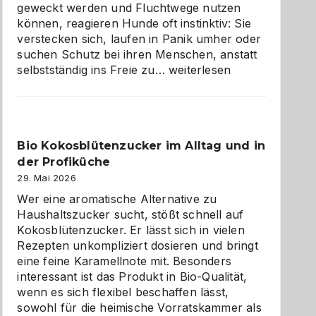
geweckt werden und Fluchtwege nutzen
können, reagieren Hunde oft instinktiv: Sie
verstecken sich, laufen in Panik umher oder
suchen Schutz bei ihren Menschen, anstatt
Wenn
selbstständig ins Freie zu…
weiterlesen
der
beste
Freund
in
Bio Kokosblütenzucker im Alltag und in
Gefahr
der Profiküche
ist:
Brandschutz
29. Mai 2026
für
Wer eine aromatische Alternative zu
Hunde
Haushaltszucker sucht, stößt schnell auf
im
Kokosblütenzucker. Er lässt sich in vielen
eigenen
Rezepten unkompliziert dosieren und bringt
Zuhause
eine feine Karamellnote mit. Besonders
interessant ist das Produkt in Bio-Qualität,
wenn es sich flexibel beschaffen lässt,
sowohl für die heimische Vorratskammer als