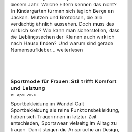
richtige
diesem Jahr. Welche Eltern kennen das nicht?
Wahl?
In Kindergärten türmen sich täglich Berge an
Jacken, Mützen und Brotdosen, die alle
verdächtig ähnlich aussehen. Doch muss das
wirklich sein? Wie kann man sicherstellen, dass
die Lieblingssachen der Kleinen auch wirklich
nach Hause finden? Und warum sind gerade
Namensaufkleber
Namensaufkleber…
weiterlesen
im
Kindergarten:
Kleine
Helfer
Sportmode für Frauen: Stil trifft Komfort
gegen
und Leistung
das
große
15. April 2026
Chaos
Sportbekleidung im Wandel Galt
Sportbekleidung als reine Funktionsbekleidung,
haben sich Trägerinnen in letzter Zeit
entschieden, Sportswear vielseitig im Alltag zu
tragen. Damit steigen die Ansprüche an Design,