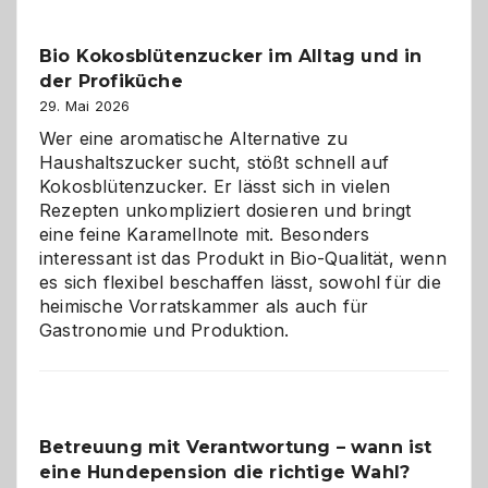
Freund
in
Bio Kokosblütenzucker im Alltag und in
Gefahr
der Profiküche
ist:
Brandschutz
29. Mai 2026
für
Wer eine aromatische Alternative zu
Hunde
Haushaltszucker sucht, stößt schnell auf
im
Kokosblütenzucker. Er lässt sich in vielen
eigenen
Rezepten unkompliziert dosieren und bringt
Zuhause
eine feine Karamellnote mit. Besonders
interessant ist das Produkt in Bio-Qualität, wenn
es sich flexibel beschaffen lässt, sowohl für die
heimische Vorratskammer als auch für
Gastronomie und Produktion.
Betreuung mit Verantwortung – wann ist
eine Hundepension die richtige Wahl?