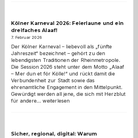
Webdesig
zur
Pflicht
Kölner Karneval 2026: Feierlaune und ein
geworden
dreifaches Alaaf!
ist
7. Februar 2026
Der Kölner Karneval – liebevoll als „fünfte
Jahreszeit“ bezeichnet – gehört zu den
lebendigsten Traditionen der Rheinmetropole.
Die Session 2026 steht unter dem Motto „Alaaf
– Mer dun et för Kölle!“ und rückt damit die
Verbundenheit zur Stadt sowie das
ehrenamtliche Engagement in den Mittelpunkt.
Gewürdigt werden all jene, die sich mit Herzblut
Kölner
für andere…
weiterlesen
Karneval
2026:
Feierlaune
und
Sicher, regional, digital: Warum
ein