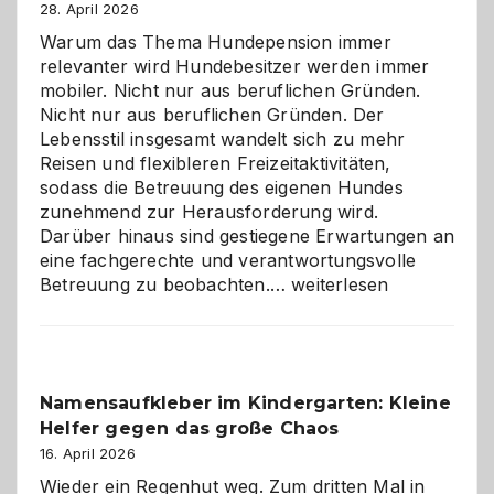
28. April 2026
Warum das Thema Hundepension immer
relevanter wird Hundebesitzer werden immer
mobiler. Nicht nur aus beruflichen Gründen.
Nicht nur aus beruflichen Gründen. Der
Lebensstil insgesamt wandelt sich zu mehr
Reisen und flexibleren Freizeitaktivitäten,
sodass die Betreuung des eigenen Hundes
zunehmend zur Herausforderung wird.
Darüber hinaus sind gestiegene Erwartungen an
eine fachgerechte und verantwortungsvolle
Betreuung
Betreuung zu beobachten.…
weiterlesen
mit
Verantwortung
–
wann
Namensaufkleber im Kindergarten: Kleine
ist
Helfer gegen das große Chaos
eine
Hundepension
16. April 2026
die
Wieder ein Regenhut weg. Zum dritten Mal in