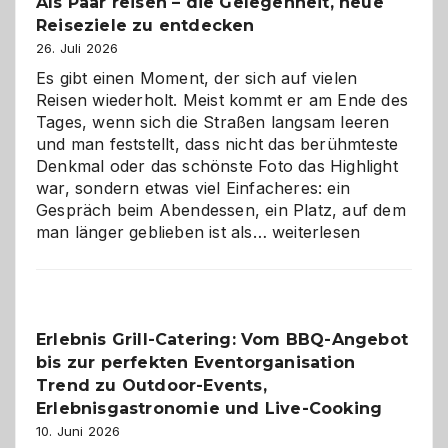
Als Paar reisen – die Gelegenheit, neue
Reiseziele zu entdecken
26. Juli 2026
Es gibt einen Moment, der sich auf vielen
Reisen wiederholt. Meist kommt er am Ende des
Tages, wenn sich die Straßen langsam leeren
und man feststellt, dass nicht das berühmteste
Denkmal oder das schönste Foto das Highlight
war, sondern etwas viel Einfacheres: ein
Gespräch beim Abendessen, ein Platz, auf dem
Als
man länger geblieben ist als…
weiterlesen
Paar
reisen
–
die
Erlebnis Grill-Catering: Vom BBQ-Angebot
Gelegenheit,
bis zur perfekten Eventorganisation
neue
Reiseziele
Trend zu Outdoor-Events,
zu
Erlebnisgastronomie und Live-Cooking
entdecken
10. Juni 2026