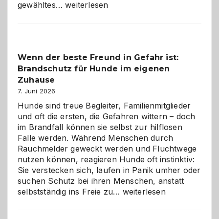
Abschied
gewähltes…
weiterlesen
aus
der
Kita
bewusst
Wenn der beste Freund in Gefahr ist:
und
Brandschutz für Hunde im eigenen
herzlich
gestalten
Zuhause
7. Juni 2026
Hunde sind treue Begleiter, Familienmitglieder
und oft die ersten, die Gefahren wittern – doch
im Brandfall können sie selbst zur hilflosen
Falle werden. Während Menschen durch
Rauchmelder geweckt werden und Fluchtwege
nutzen können, reagieren Hunde oft instinktiv:
Sie verstecken sich, laufen in Panik umher oder
suchen Schutz bei ihren Menschen, anstatt
Wenn
selbstständig ins Freie zu…
weiterlesen
der
beste