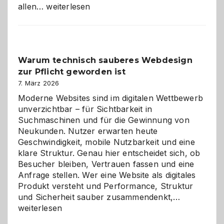
Sudoku
allen…
weiterlesen
entdecken:
Der
Klassiker
unter
Warum technisch sauberes Webdesign
den
zur Pflicht geworden ist
Logikrätseln
7. März 2026
Moderne Websites sind im digitalen Wettbewerb
unverzichtbar – für Sichtbarkeit in
Suchmaschinen und für die Gewinnung von
Neukunden. Nutzer erwarten heute
Geschwindigkeit, mobile Nutzbarkeit und eine
klare Struktur. Genau hier entscheidet sich, ob
Besucher bleiben, Vertrauen fassen und eine
Anfrage stellen. Wer eine Website als digitales
Produkt versteht und Performance, Struktur
Warum
und Sicherheit sauber zusammendenkt,…
technisch
weiterlesen
sauberes