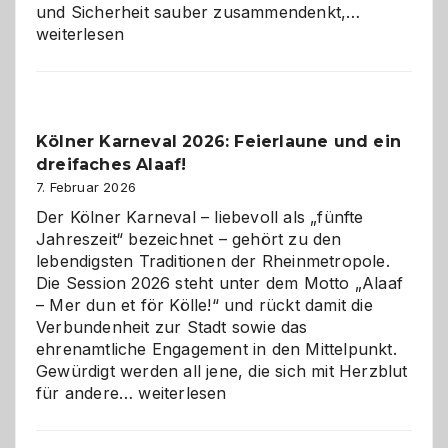
Warum
und Sicherheit sauber zusammendenkt,…
technisch
weiterlesen
sauberes
Webdesig
zur
Pflicht
Kölner Karneval 2026: Feierlaune und ein
geworden
dreifaches Alaaf!
ist
7. Februar 2026
Der Kölner Karneval – liebevoll als „fünfte
Jahreszeit“ bezeichnet – gehört zu den
lebendigsten Traditionen der Rheinmetropole.
Die Session 2026 steht unter dem Motto „Alaaf
– Mer dun et för Kölle!“ und rückt damit die
Verbundenheit zur Stadt sowie das
ehrenamtliche Engagement in den Mittelpunkt.
Gewürdigt werden all jene, die sich mit Herzblut
Kölner
für andere…
weiterlesen
Karneval
2026: