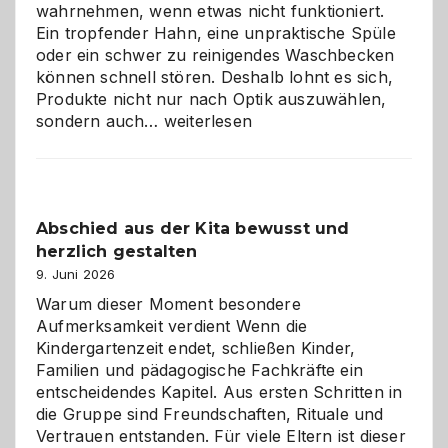
wahrnehmen, wenn etwas nicht funktioniert.
Ein tropfender Hahn, eine unpraktische Spüle
oder ein schwer zu reinigendes Waschbecken
können schnell stören. Deshalb lohnt es sich,
Produkte nicht nur nach Optik auszuwählen,
Bad
sondern auch…
weiterlesen
und
Küche
einfach
besser
Abschied aus der Kita bewusst und
verstehen
herzlich gestalten
9. Juni 2026
Warum dieser Moment besondere
Aufmerksamkeit verdient Wenn die
Kindergartenzeit endet, schließen Kinder,
Familien und pädagogische Fachkräfte ein
entscheidendes Kapitel. Aus ersten Schritten in
die Gruppe sind Freundschaften, Rituale und
Vertrauen entstanden. Für viele Eltern ist dieser