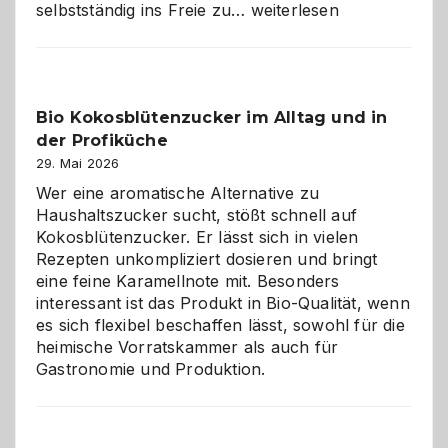
Wenn
selbstständig ins Freie zu…
weiterlesen
der
beste
Freund
in
Bio Kokosblütenzucker im Alltag und in
Gefahr
der Profiküche
ist:
Brandschutz
29. Mai 2026
für
Wer eine aromatische Alternative zu
Hunde
Haushaltszucker sucht, stößt schnell auf
im
Kokosblütenzucker. Er lässt sich in vielen
eigenen
Rezepten unkompliziert dosieren und bringt
Zuhause
eine feine Karamellnote mit. Besonders
interessant ist das Produkt in Bio-Qualität, wenn
es sich flexibel beschaffen lässt, sowohl für die
heimische Vorratskammer als auch für
Gastronomie und Produktion.