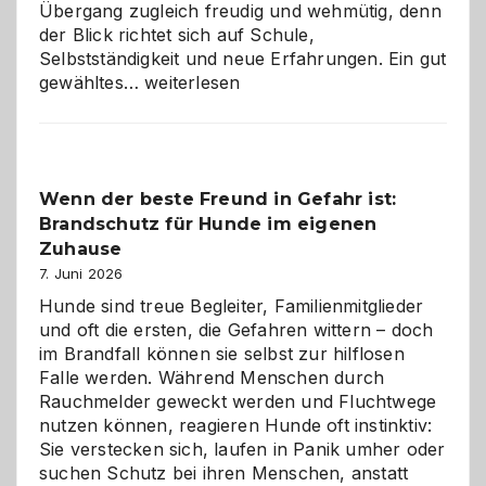
Übergang zugleich freudig und wehmütig, denn
der Blick richtet sich auf Schule,
Selbstständigkeit und neue Erfahrungen. Ein gut
Abschied
gewähltes…
weiterlesen
aus
der
Kita
bewusst
Wenn der beste Freund in Gefahr ist:
und
Brandschutz für Hunde im eigenen
herzlich
gestalten
Zuhause
7. Juni 2026
Hunde sind treue Begleiter, Familienmitglieder
und oft die ersten, die Gefahren wittern – doch
im Brandfall können sie selbst zur hilflosen
Falle werden. Während Menschen durch
Rauchmelder geweckt werden und Fluchtwege
nutzen können, reagieren Hunde oft instinktiv:
Sie verstecken sich, laufen in Panik umher oder
suchen Schutz bei ihren Menschen, anstatt