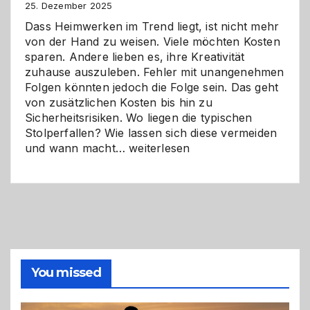
Zukunft
25. Dezember 2025
Dass Heimwerken im Trend liegt, ist nicht mehr
von der Hand zu weisen. Viele möchten Kosten
sparen. Andere lieben es, ihre Kreativität
zuhause auszuleben. Fehler mit unangenehmen
Folgen könnten jedoch die Folge sein. Das geht
von zusätzlichen Kosten bis hin zu
Sicherheitsrisiken. Wo liegen die typischen
Stolperfallen? Wie lassen sich diese vermeiden
Selber
und wann macht…
weiterlesen
machen
oder
Profi
holen?
So
triffst
du
die
You missed
richtige
Entscheidung