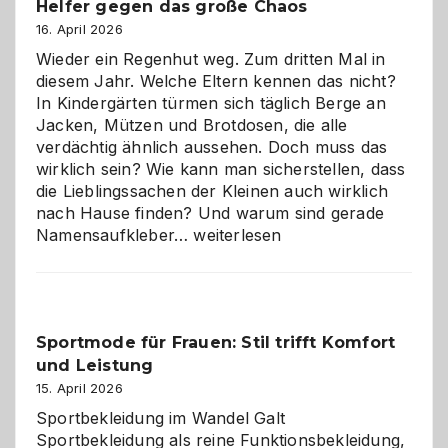
Helfer gegen das große Chaos
eine
Hundepension
16. April 2026
die
Wieder ein Regenhut weg. Zum dritten Mal in
richtige
diesem Jahr. Welche Eltern kennen das nicht?
Wahl?
In Kindergärten türmen sich täglich Berge an
Jacken, Mützen und Brotdosen, die alle
verdächtig ähnlich aussehen. Doch muss das
wirklich sein? Wie kann man sicherstellen, dass
die Lieblingssachen der Kleinen auch wirklich
nach Hause finden? Und warum sind gerade
Namensaufkleber
Namensaufkleber…
weiterlesen
im
Kindergarten:
Kleine
Helfer
Sportmode für Frauen: Stil trifft Komfort
gegen
und Leistung
das
große
15. April 2026
Chaos
Sportbekleidung im Wandel Galt
Sportbekleidung als reine Funktionsbekleidung,