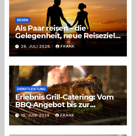
REISEN
Als Paar reisen – die
Gelegenheit, neue Reiseziele
zu entdecken
26. JULI 2026
FRANK
DIENSTLEISTUNG
Erlebnis Grill-Catering: Vom
BBQ-Angebot bis zur
perfekten Eventorganisation
10. JUNI 2026
FRANK
Trend zu Outdoor-Events,
Erlebnisgastronomie und
Live-Cooking