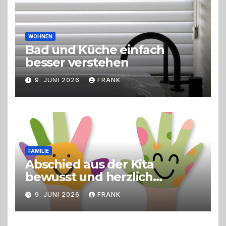
WOHNEN
Bad und Küche einfach
besser verstehen
9. JUNI 2026
FRANK
FAMILIE
Abschied aus der Kita
bewusst und herzlich
gestalten
9. JUNI 2026
FRANK