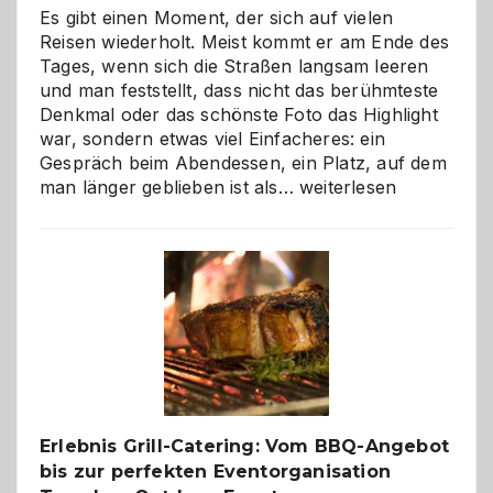
Es gibt einen Moment, der sich auf vielen
Reisen wiederholt. Meist kommt er am Ende des
Tages, wenn sich die Straßen langsam leeren
und man feststellt, dass nicht das berühmteste
Denkmal oder das schönste Foto das Highlight
war, sondern etwas viel Einfacheres: ein
Gespräch beim Abendessen, ein Platz, auf dem
Als
man länger geblieben ist als…
weiterlesen
Paar
reisen
–
die
Gelegenheit,
neue
Reiseziele
zu
entdecken
Erlebnis Grill-Catering: Vom BBQ-Angebot
bis zur perfekten Eventorganisation