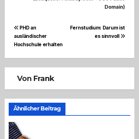
Domain)
Beitragsnavigation
PHD an
Fernstudium: Darum ist
ausländischer
es sinnvoll
Hochschule erhalten
Von
Frank
Ähnlicher Beitrag