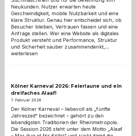
Neukunden. Nutzer erwarten heute
Geschwindigkeit, mobile Nutzbarkeit und eine
klare Struktur. Genau hier entscheidet sich, ob
Besucher bleiben, Vertrauen fassen und eine
Anfrage stellen. Wer eine Website als digitales
Produkt versteht und Performance, Struktur
Warum
und Sicherheit sauber zusammendenkt,…
technisch
weiterlesen
sauberes
Webdesig
zur
Pflicht
Kölner Karneval 2026: Feierlaune und ein
geworden
dreifaches Alaaf!
ist
7. Februar 2026
Der Kölner Karneval – liebevoll als „fünfte
Jahreszeit“ bezeichnet – gehört zu den
lebendigsten Traditionen der Rheinmetropole.
Die Session 2026 steht unter dem Motto „Alaaf
– Mer dun et för Kölle!“ und rückt damit die