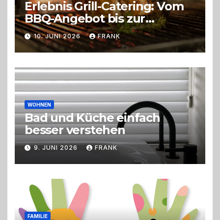
Erlebnis Grill-Catering: Vom
BBQ-Angebot bis zur
perfekten Eventorganisation
10. JUNI 2026
FRANK
Trend zu Outdoor-Events,
Erlebnisgastronomie und
Live-Cooking
WOHNEN
Bad und Küche einfach
besser verstehen
9. JUNI 2026
FRANK
FAMILIE