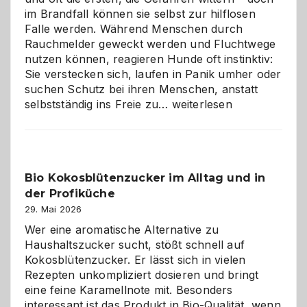
im Brandfall können sie selbst zur hilflosen
Falle werden. Während Menschen durch
Rauchmelder geweckt werden und Fluchtwege
nutzen können, reagieren Hunde oft instinktiv:
Sie verstecken sich, laufen in Panik umher oder
suchen Schutz bei ihren Menschen, anstatt
Wenn
selbstständig ins Freie zu…
weiterlesen
der
beste
Freund
in
Bio Kokosblütenzucker im Alltag und in
Gefahr
der Profiküche
ist:
Brandschutz
29. Mai 2026
für
Wer eine aromatische Alternative zu
Hunde
Haushaltszucker sucht, stößt schnell auf
im
Kokosblütenzucker. Er lässt sich in vielen
eigenen
Rezepten unkompliziert dosieren und bringt
Zuhause
eine feine Karamellnote mit. Besonders
interessant ist das Produkt in Bio-Qualität, wenn