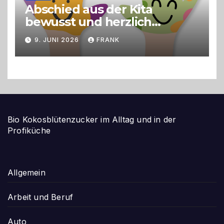
Abschied aus der Kita
bewusst und herzlich
gestalten
9. JUNI 2026
FRANK
Bio Kokosblütenzucker im Alltag und in der
Profiküche
Allgemein
Arbeit und Beruf
Auto