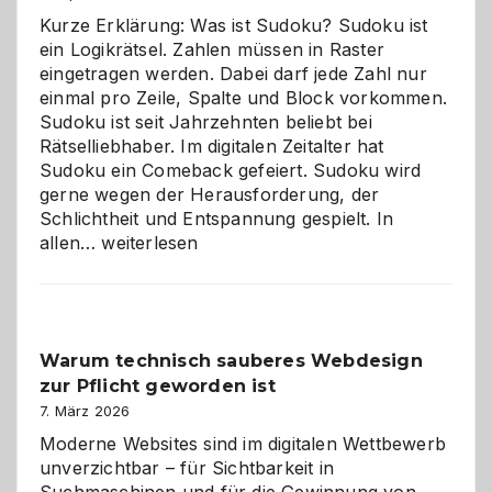
Kurze Erklärung: Was ist Sudoku? Sudoku ist
ein Logikrätsel. Zahlen müssen in Raster
eingetragen werden. Dabei darf jede Zahl nur
einmal pro Zeile, Spalte und Block vorkommen.
Sudoku ist seit Jahrzehnten beliebt bei
Rätselliebhaber. Im digitalen Zeitalter hat
Sudoku ein Comeback gefeiert. Sudoku wird
gerne wegen der Herausforderung, der
Schlichtheit und Entspannung gespielt. In
Sudoku
allen…
weiterlesen
entdecken:
Der
Klassiker
unter
Warum technisch sauberes Webdesign
den
zur Pflicht geworden ist
Logikrätseln
7. März 2026
Moderne Websites sind im digitalen Wettbewerb
unverzichtbar – für Sichtbarkeit in
Suchmaschinen und für die Gewinnung von