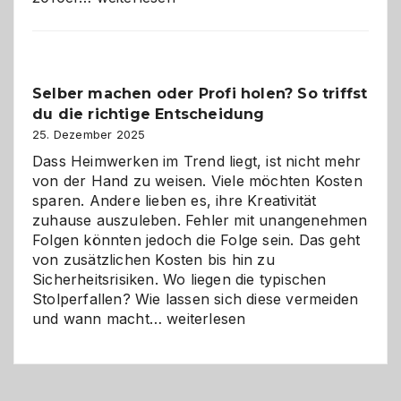
Programm
im
Überblick:
Chancen,
Selber machen oder Profi holen? So triffst
Herausforderungen
du die richtige Entscheidung
und
Zukunft
25. Dezember 2025
Dass Heimwerken im Trend liegt, ist nicht mehr
von der Hand zu weisen. Viele möchten Kosten
sparen. Andere lieben es, ihre Kreativität
zuhause auszuleben. Fehler mit unangenehmen
Folgen könnten jedoch die Folge sein. Das geht
von zusätzlichen Kosten bis hin zu
Sicherheitsrisiken. Wo liegen die typischen
Stolperfallen? Wie lassen sich diese vermeiden
Selber
und wann macht…
weiterlesen
machen
oder
Profi
holen?