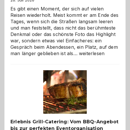
Es gibt einen Moment, der sich auf vielen
Reisen wiederholt. Meist kommt er am Ende des
Tages, wenn sich die Straßen langsam leeren
und man feststellt, dass nicht das berühmteste
Denkmal oder das schönste Foto das Highlight
war, sondern etwas viel Einfacheres: ein
Gespräch beim Abendessen, ein Platz, auf dem
Als
man länger geblieben ist als…
weiterlesen
Paar
reisen
–
die
Gelegenheit,
neue
Reiseziele
zu
entdecken
Erlebnis Grill-Catering: Vom BBQ-Angebot
bis zur perfekten Eventorganisation