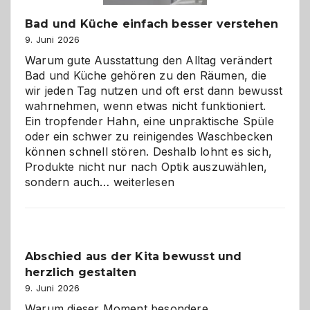
Bad und Küche einfach besser verstehen
9. Juni 2026
Warum gute Ausstattung den Alltag verändert
Bad und Küche gehören zu den Räumen, die
wir jeden Tag nutzen und oft erst dann bewusst
wahrnehmen, wenn etwas nicht funktioniert.
Ein tropfender Hahn, eine unpraktische Spüle
oder ein schwer zu reinigendes Waschbecken
können schnell stören. Deshalb lohnt es sich,
Produkte nicht nur nach Optik auszuwählen,
Bad
sondern auch…
weiterlesen
und
Küche
einfach
besser
Abschied aus der Kita bewusst und
verstehen
herzlich gestalten
9. Juni 2026
Warum dieser Moment besondere