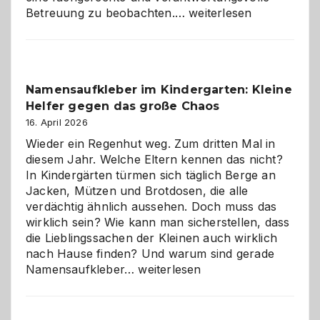
Betreuung
Betreuung zu beobachten.…
weiterlesen
mit
Verantwortung
–
wann
Namensaufkleber im Kindergarten: Kleine
ist
Helfer gegen das große Chaos
eine
Hundepension
16. April 2026
die
Wieder ein Regenhut weg. Zum dritten Mal in
richtige
diesem Jahr. Welche Eltern kennen das nicht?
Wahl?
In Kindergärten türmen sich täglich Berge an
Jacken, Mützen und Brotdosen, die alle
verdächtig ähnlich aussehen. Doch muss das
wirklich sein? Wie kann man sicherstellen, dass
die Lieblingssachen der Kleinen auch wirklich
nach Hause finden? Und warum sind gerade
Namensaufkleber
Namensaufkleber…
weiterlesen
im
Kindergarten:
Kleine