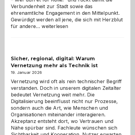
Verbundenheit zur Stadt sowie das
ehrenamtliche Engagement in den Mittelpunkt.
Gewürdigt werden all jene, die sich mit Herzblut
Kölner
für andere…
weiterlesen
Karneval
2026:
Feierlaune
und
Sicher, regional, digital: Warum
ein
Vernetzung mehr als Technik ist
dreifaches
Alaaf!
19. Januar 2026
Vernetzung wird oft als rein technischer Begriff
verstanden. Doch in unserem digitalen Zeitalter
bedeutet Vernetzung weit mehr. Die
Digitalisierung beeinflusst nicht nur Prozesse,
sondern auch die Art, wie Menschen und
Organisationen miteinander interagieren.
Akzeptanz entsteht dort, wo Vertrauen und
Nähe spürbar sind. Fachleute wünschen sich
Sichtbarkeit und Kooperation. Nutzer erwarten