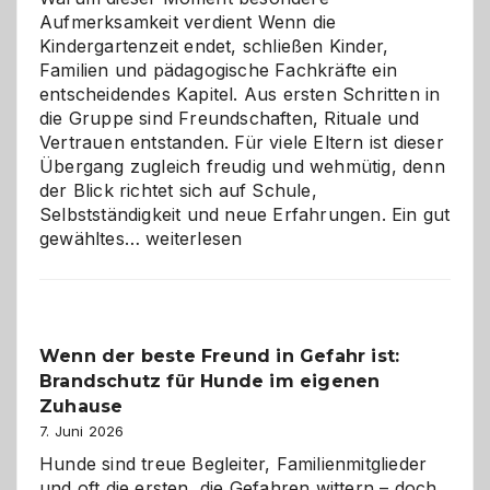
Aufmerksamkeit verdient Wenn die
Kindergartenzeit endet, schließen Kinder,
Familien und pädagogische Fachkräfte ein
entscheidendes Kapitel. Aus ersten Schritten in
die Gruppe sind Freundschaften, Rituale und
Vertrauen entstanden. Für viele Eltern ist dieser
Übergang zugleich freudig und wehmütig, denn
der Blick richtet sich auf Schule,
Selbstständigkeit und neue Erfahrungen. Ein gut
Abschied
gewähltes…
weiterlesen
aus
der
Kita
bewusst
Wenn der beste Freund in Gefahr ist:
und
Brandschutz für Hunde im eigenen
herzlich
gestalten
Zuhause
7. Juni 2026
Hunde sind treue Begleiter, Familienmitglieder
und oft die ersten, die Gefahren wittern – doch