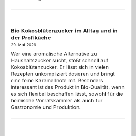
der
beste
Freund
in
Bio Kokosblütenzucker im Alltag und in
Gefahr
der Profiküche
ist:
Brandschutz
29. Mai 2026
für
Wer eine aromatische Alternative zu
Hunde
Haushaltszucker sucht, stößt schnell auf
im
Kokosblütenzucker. Er lässt sich in vielen
eigenen
Rezepten unkompliziert dosieren und bringt
Zuhause
eine feine Karamellnote mit. Besonders
interessant ist das Produkt in Bio-Qualität, wenn
es sich flexibel beschaffen lässt, sowohl für die
heimische Vorratskammer als auch für
Gastronomie und Produktion.