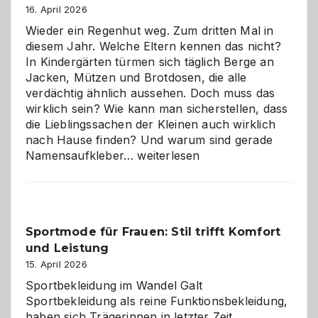
Hundepension
16. April 2026
die
Wieder ein Regenhut weg. Zum dritten Mal in
richtige
diesem Jahr. Welche Eltern kennen das nicht?
Wahl?
In Kindergärten türmen sich täglich Berge an
Jacken, Mützen und Brotdosen, die alle
verdächtig ähnlich aussehen. Doch muss das
wirklich sein? Wie kann man sicherstellen, dass
die Lieblingssachen der Kleinen auch wirklich
nach Hause finden? Und warum sind gerade
Namensaufkleber
Namensaufkleber…
weiterlesen
im
Kindergarten:
Kleine
Helfer
Sportmode für Frauen: Stil trifft Komfort
gegen
und Leistung
das
große
15. April 2026
Chaos
Sportbekleidung im Wandel Galt
Sportbekleidung als reine Funktionsbekleidung,
haben sich Trägerinnen in letzter Zeit