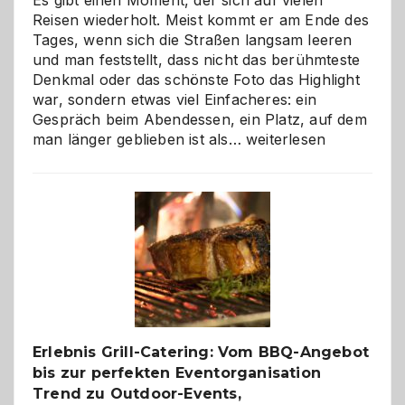
Reisen wiederholt. Meist kommt er am Ende des
Tages, wenn sich die Straßen langsam leeren
und man feststellt, dass nicht das berühmteste
Denkmal oder das schönste Foto das Highlight
war, sondern etwas viel Einfacheres: ein
Gespräch beim Abendessen, ein Platz, auf dem
Als
man länger geblieben ist als…
weiterlesen
Paar
reisen
–
die
Gelegenheit,
neue
Reiseziele
zu
entdecken
Erlebnis Grill-Catering: Vom BBQ-Angebot
bis zur perfekten Eventorganisation
Trend zu Outdoor-Events,