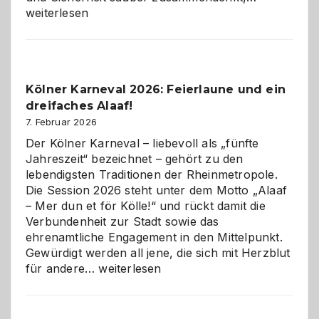
technisch
weiterlesen
sauberes
Webdesig
zur
Pflicht
Kölner Karneval 2026: Feierlaune und ein
geworden
dreifaches Alaaf!
ist
7. Februar 2026
Der Kölner Karneval – liebevoll als „fünfte
Jahreszeit“ bezeichnet – gehört zu den
lebendigsten Traditionen der Rheinmetropole.
Die Session 2026 steht unter dem Motto „Alaaf
– Mer dun et för Kölle!“ und rückt damit die
Verbundenheit zur Stadt sowie das
ehrenamtliche Engagement in den Mittelpunkt.
Gewürdigt werden all jene, die sich mit Herzblut
Kölner
für andere…
weiterlesen
Karneval
2026:
Feierlaune