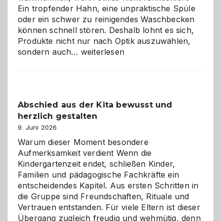
Ein tropfender Hahn, eine unpraktische Spüle
oder ein schwer zu reinigendes Waschbecken
können schnell stören. Deshalb lohnt es sich,
Produkte nicht nur nach Optik auszuwählen,
Bad
sondern auch…
weiterlesen
und
Küche
einfach
besser
Abschied aus der Kita bewusst und
verstehen
herzlich gestalten
9. Juni 2026
Warum dieser Moment besondere
Aufmerksamkeit verdient Wenn die
Kindergartenzeit endet, schließen Kinder,
Familien und pädagogische Fachkräfte ein
entscheidendes Kapitel. Aus ersten Schritten in
die Gruppe sind Freundschaften, Rituale und
Vertrauen entstanden. Für viele Eltern ist dieser
Übergang zugleich freudig und wehmütig, denn