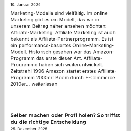
10. Januar 2026
Marketing-Modelle sind vielfältig. Im online
Marketing gibt es ein Modell, das wir in
unserem Beitrag näher ansehen möchten:
Affiliate-Marketing. Affiliate Marketing ist auch
bekannt als Affiliate-Partnerprogramm. Es ist
ein performance-basiertes Online-Marketing-
Modell. Historisch gesehen war das Amazon-
Programm das erste dieser Art. Affiliate-
Programme haben sich weiterentwickelt.
Zeitstrahl 1996 Amazon startet erstes Affiliate-
Programm 2000er: Boom durch E-Commerce
Affiliate-
2010er…
weiterlesen
Programm
im
Überblick:
Chancen,
Selber machen oder Profi holen? So triffst
Herausforderungen
du die richtige Entscheidung
und
Zukunft
25. Dezember 2025