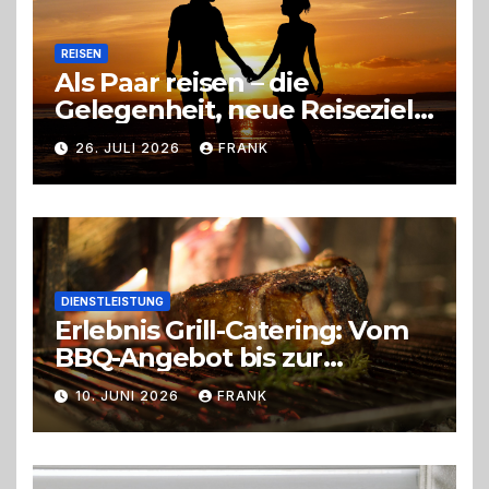
REISEN
Als Paar reisen – die
Gelegenheit, neue Reiseziele
zu entdecken
26. JULI 2026
FRANK
DIENSTLEISTUNG
Erlebnis Grill-Catering: Vom
BBQ-Angebot bis zur
perfekten Eventorganisation
10. JUNI 2026
FRANK
Trend zu Outdoor-Events,
Erlebnisgastronomie und
Live-Cooking