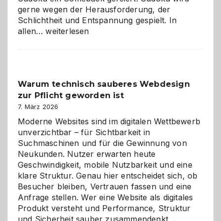
gerne wegen der Herausforderung, der
Schlichtheit und Entspannung gespielt. In
Sudoku
allen…
weiterlesen
entdecken:
Der
Klassiker
unter
Warum technisch sauberes Webdesign
den
zur Pflicht geworden ist
Logikrätseln
7. März 2026
Moderne Websites sind im digitalen Wettbewerb
unverzichtbar – für Sichtbarkeit in
Suchmaschinen und für die Gewinnung von
Neukunden. Nutzer erwarten heute
Geschwindigkeit, mobile Nutzbarkeit und eine
klare Struktur. Genau hier entscheidet sich, ob
Besucher bleiben, Vertrauen fassen und eine
Anfrage stellen. Wer eine Website als digitales
Produkt versteht und Performance, Struktur
Warum
und Sicherheit sauber zusammendenkt,…