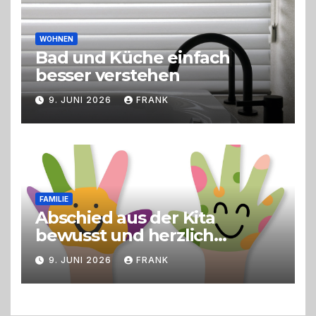
WOHNEN
Bad und Küche einfach
besser verstehen
9. JUNI 2026
FRANK
FAMILIE
Abschied aus der Kita
bewusst und herzlich
gestalten
9. JUNI 2026
FRANK