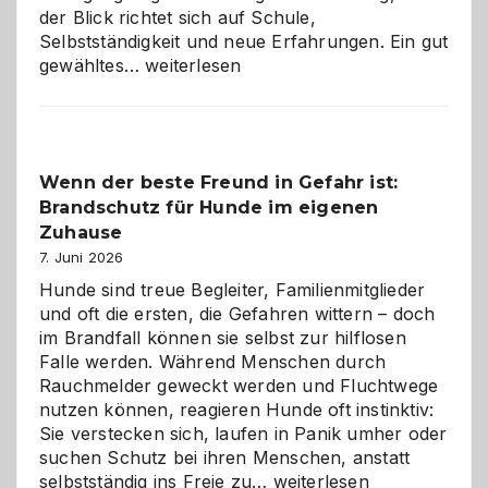
der Blick richtet sich auf Schule,
Selbstständigkeit und neue Erfahrungen. Ein gut
Abschied
gewähltes…
weiterlesen
aus
der
Kita
bewusst
Wenn der beste Freund in Gefahr ist:
und
Brandschutz für Hunde im eigenen
herzlich
gestalten
Zuhause
7. Juni 2026
Hunde sind treue Begleiter, Familienmitglieder
und oft die ersten, die Gefahren wittern – doch
im Brandfall können sie selbst zur hilflosen
Falle werden. Während Menschen durch
Rauchmelder geweckt werden und Fluchtwege
nutzen können, reagieren Hunde oft instinktiv:
Sie verstecken sich, laufen in Panik umher oder
suchen Schutz bei ihren Menschen, anstatt
Wenn
selbstständig ins Freie zu…
weiterlesen