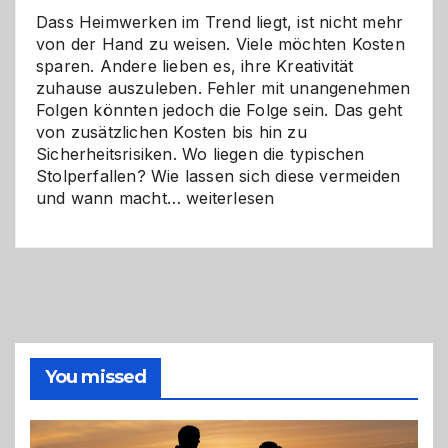
Dass Heimwerken im Trend liegt, ist nicht mehr
von der Hand zu weisen. Viele möchten Kosten
sparen. Andere lieben es, ihre Kreativität
zuhause auszuleben. Fehler mit unangenehmen
Folgen könnten jedoch die Folge sein. Das geht
von zusätzlichen Kosten bis hin zu
Sicherheitsrisiken. Wo liegen die typischen
Stolperfallen? Wie lassen sich diese vermeiden
Selber
und wann macht…
weiterlesen
machen
oder
Profi
holen?
So
triffst
du
die
You missed
richtige
Entscheidung