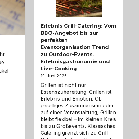
Reiseziele
zu
entdecken
Erlebnis Grill-Catering: Vom
BBQ-Angebot bis zur
perfekten
r
Eventorganisation Trend
hr
zu Outdoor-Events,
Erlebnisgastronomie und
de
Live-Cooking
ikel
10. Juni 2026
Grillen ist nicht nur
Essenszubereitung. Grillen ist
Erlebnis und Emotion. Ob
geselliges Zusammensein oder
auf einer Veranstaltung, Grillen
.
bleibt flexibel – im kleinen Kreis
bis zu Großevents. Klassisches
Catering grenzt sich zu Grill