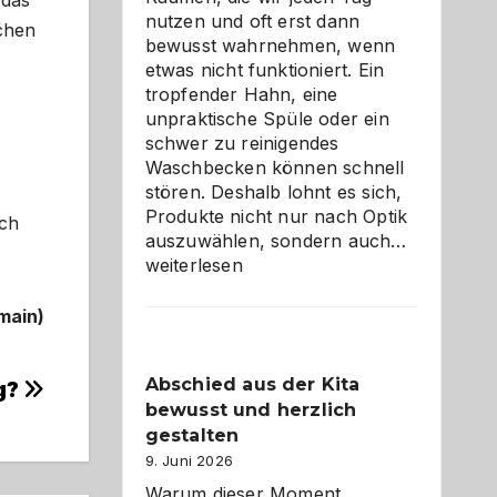
nutzen und oft erst dann
ochen
bewusst wahrnehmen, wenn
etwas nicht funktioniert. Ein
tropfender Hahn, eine
unpraktische Spüle oder ein
schwer zu reinigendes
Waschbecken können schnell
stören. Deshalb lohnt es sich,
Produkte nicht nur nach Optik
och
Bad
auszuwählen, sondern auch…
und
weiterlesen
Küche
einfach
main)
besser
verstehe
Abschied aus der Kita
g?
bewusst und herzlich
gestalten
9. Juni 2026
Warum dieser Moment