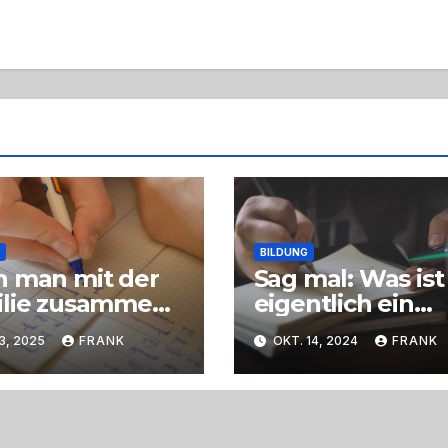
BILDUNG
 man mit der
Sag mal: Was ist
ilie zusammen
eigentlich ein
 neue Sprache
Internat?
13, 2025
FRANK
OKT. 14, 2024
FRANK
en?