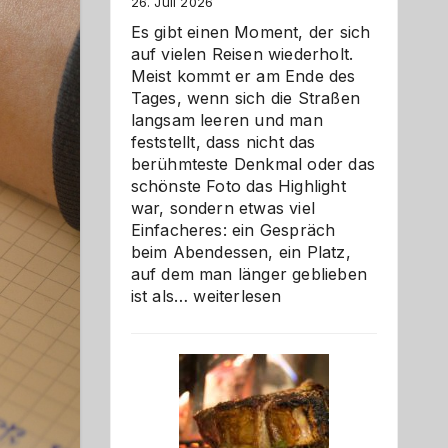
26. Juli 2026
Es gibt einen Moment, der sich
auf vielen Reisen wiederholt.
Meist kommt er am Ende des
Tages, wenn sich die Straßen
langsam leeren und man
feststellt, dass nicht das
berühmteste Denkmal oder das
schönste Foto das Highlight
war, sondern etwas viel
Einfacheres: ein Gespräch
beim Abendessen, ein Platz,
auf dem man länger geblieben
Als
ist als…
weiterlesen
Paar
reisen
–
die
Gelegenheit,
neue