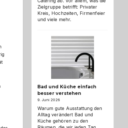
Catering ab. Vor allem, was die
Zielgruppe betrifft: Privater
Kreis, Hochzeiten, Firmenfeier
und viele mehr.
h
ig
ät
n
Bad und Küche einfach
besser verstehen
9. Juni 2026
Warum gute Ausstattung den
Alltag verändert Bad und
Küche gehören zu den
Räumen, die wir jeden Tag
 das