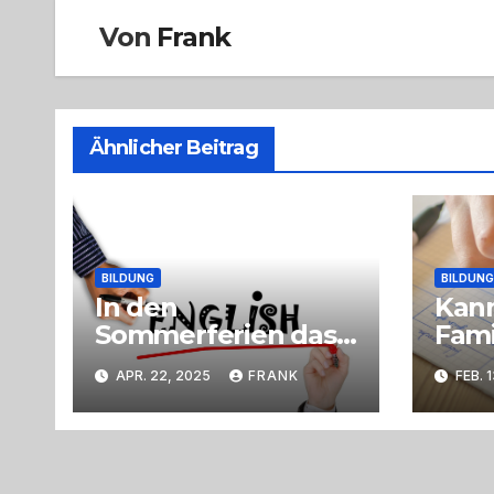
Von
Frank
Ähnlicher Beitrag
BILDUNG
BILDUNG
In den
Kann
Sommerferien das
Fam
Kind zum
eine
APR. 22, 2025
FRANK
FEB. 
Englischlernen in
lern
der Schweiz in ein
Sprachcamp
senden