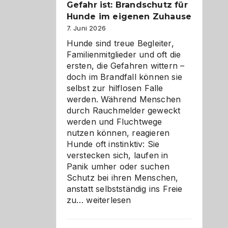
Gefahr ist: Brandschutz für
herzlich
gestalten
Hunde im eigenen Zuhause
7. Juni 2026
Hunde sind treue Begleiter,
Familienmitglieder und oft die
ersten, die Gefahren wittern –
doch im Brandfall können sie
selbst zur hilflosen Falle
werden. Während Menschen
durch Rauchmelder geweckt
werden und Fluchtwege
nutzen können, reagieren
Hunde oft instinktiv: Sie
verstecken sich, laufen in
Panik umher oder suchen
Schutz bei ihren Menschen,
anstatt selbstständig ins Freie
Wenn
zu…
weiterlesen
der
beste