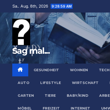
Zum
Sa.. Aug. 8th, 2026
9:29:00 AM
Inhalt
springen
Sag mal...
GESUNDHEIT
WOHNEN
TECH
AUTO
LIFESTYLE
WIRTSCHAFT
GARTEN
TIERE
BABY/KIND
ARBE
MÖBEL
FREIZEIT
INTERNET
UMW