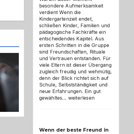
besondere Aufmerksamkeit
verdient Wenn die
Kindergartenzeit endet,
schließen Kinder, Familien und
pädagogische Fachkräfte ein
entscheidendes Kapitel. Aus
ersten Schritten in die Gruppe
sind Freundschaften, Rituale
und Vertrauen entstanden. Für
viele Eltern ist dieser Übergang
zugleich freudig und wehmütig,
denn der Blick richtet sich auf
Schule, Selbstständigkeit und
neue Erfahrungen. Ein gut
Abschied
gewähltes…
weiterlesen
aus
der
Kita
bewusst
Wenn der beste Freund in
und