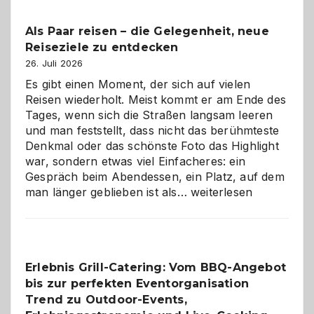
Beiträge
Als Paar reisen – die Gelegenheit, neue
Reiseziele zu entdecken
26. Juli 2026
Es gibt einen Moment, der sich auf vielen
Reisen wiederholt. Meist kommt er am Ende des
Tages, wenn sich die Straßen langsam leeren
und man feststellt, dass nicht das berühmteste
Denkmal oder das schönste Foto das Highlight
war, sondern etwas viel Einfacheres: ein
Gespräch beim Abendessen, ein Platz, auf dem
Als
man länger geblieben ist als…
weiterlesen
Paar
reisen
–
die
Erlebnis Grill-Catering: Vom BBQ-Angebot
Gelegenheit,
bis zur perfekten Eventorganisation
neue
Reiseziele
Trend zu Outdoor-Events,