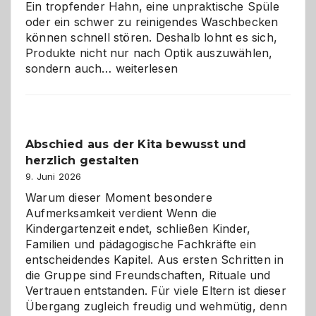
Ein tropfender Hahn, eine unpraktische Spüle
oder ein schwer zu reinigendes Waschbecken
können schnell stören. Deshalb lohnt es sich,
Produkte nicht nur nach Optik auszuwählen,
Bad
sondern auch…
weiterlesen
und
Küche
einfach
besser
Abschied aus der Kita bewusst und
verstehen
herzlich gestalten
9. Juni 2026
Warum dieser Moment besondere
Aufmerksamkeit verdient Wenn die
Kindergartenzeit endet, schließen Kinder,
Familien und pädagogische Fachkräfte ein
entscheidendes Kapitel. Aus ersten Schritten in
die Gruppe sind Freundschaften, Rituale und
Vertrauen entstanden. Für viele Eltern ist dieser
Übergang zugleich freudig und wehmütig, denn