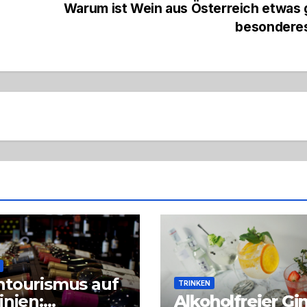
Warum ist Wein aus Österreich etwas
besondere
tourismus auf
TRINKEN
inien:
Alkoholfreier Gi