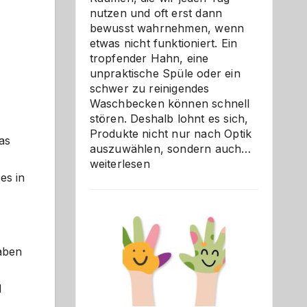
nutzen und oft erst dann
bewusst wahrnehmen, wenn
etwas nicht funktioniert. Ein
tropfender Hahn, eine
unpraktische Spüle oder ein
schwer zu reinigendes
Waschbecken können schnell
stören. Deshalb lohnt es sich,
Produkte nicht nur nach Optik
as
Bad
auszuwählen, sondern auch…
und
weiterlesen
es in
Küche
einfach
besser
verstehe
aben
d