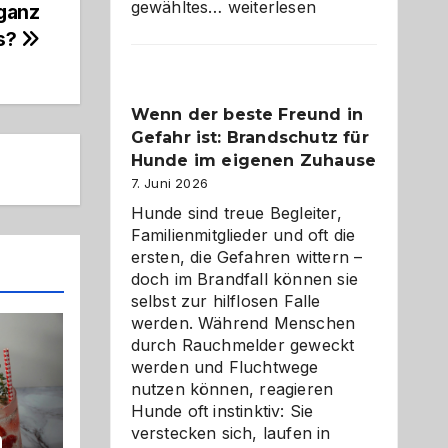
Abschied
gewähltes…
weiterlesen
 ganz
aus
s?
der
Kita
bewusst
Wenn der beste Freund in
und
Gefahr ist: Brandschutz für
herzlich
gestalten
Hunde im eigenen Zuhause
7. Juni 2026
Hunde sind treue Begleiter,
Familienmitglieder und oft die
ersten, die Gefahren wittern –
doch im Brandfall können sie
selbst zur hilflosen Falle
werden. Während Menschen
durch Rauchmelder geweckt
werden und Fluchtwege
nutzen können, reagieren
Hunde oft instinktiv: Sie
verstecken sich, laufen in
n