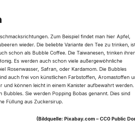
n
eschmacksrichtungen. Zum Beispiel findet man hier Apfel,
beeren wieder. Die beliebte Variante den Tee zu trinken, is
e auch schon als Bubble Coffee. Die Taiwanesen, trinken ihre
 Honig. Es werden auch schon viele außergewöhnliche
iel Rosenwasser, Safran, oder Kardamom. Die Bubbles
ind auch frei von künstlichen Farbstoffen, Aromastoffen 
ar und können leicht in einem Kanister aufbewahrt werden.
en Bubbles. Sie werden Popping Bobas genannt. Dies sind
e Füllung aus Zuckersirup.
(Bildquelle: Pixabay.com – CC0 Public Do