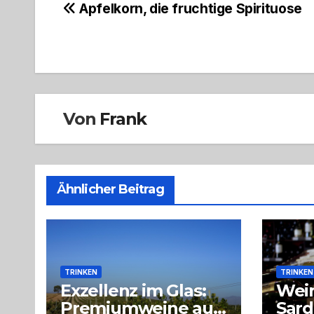
Beitragsnavigation
Apfelkorn, die fruchtige Spirituose
Von
Frank
Ähnlicher Beitrag
TRINKEN
TRINKEN
Exzellenz im Glas:
Wein
Premiumweine aus
Sard