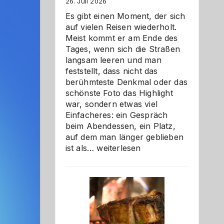
26. Juli 2026
Es gibt einen Moment, der sich
auf vielen Reisen wiederholt.
Meist kommt er am Ende des
Tages, wenn sich die Straßen
langsam leeren und man
feststellt, dass nicht das
berühmteste Denkmal oder das
schönste Foto das Highlight
war, sondern etwas viel
Einfacheres: ein Gespräch
beim Abendessen, ein Platz,
auf dem man länger geblieben
Als
ist als…
weiterlesen
Paar
reisen
–
die
Gelegenheit,
neue