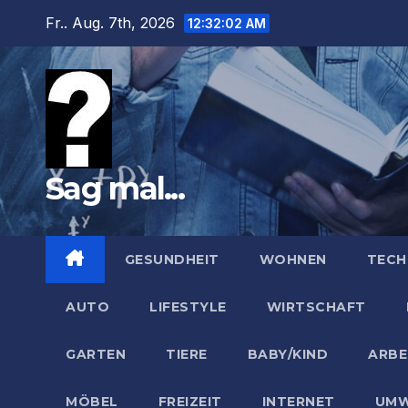
Zum
Fr.. Aug. 7th, 2026
12:32:03 AM
Inhalt
springen
Sag mal...
GESUNDHEIT
WOHNEN
TECH
AUTO
LIFESTYLE
WIRTSCHAFT
GARTEN
TIERE
BABY/KIND
ARBE
MÖBEL
FREIZEIT
INTERNET
UMW