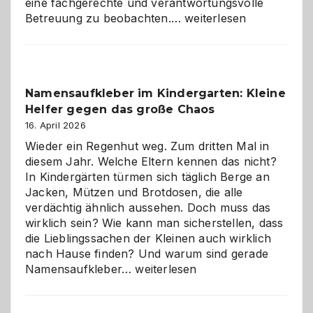
eine fachgerechte und verantwortungsvolle
Betreuung
Betreuung zu beobachten.…
weiterlesen
mit
Verantwortung
–
wann
Namensaufkleber im Kindergarten: Kleine
ist
Helfer gegen das große Chaos
eine
Hundepension
16. April 2026
die
Wieder ein Regenhut weg. Zum dritten Mal in
richtige
diesem Jahr. Welche Eltern kennen das nicht?
Wahl?
In Kindergärten türmen sich täglich Berge an
Jacken, Mützen und Brotdosen, die alle
verdächtig ähnlich aussehen. Doch muss das
wirklich sein? Wie kann man sicherstellen, dass
die Lieblingssachen der Kleinen auch wirklich
nach Hause finden? Und warum sind gerade
Namensaufkleber
Namensaufkleber…
weiterlesen
im
Kindergarten: