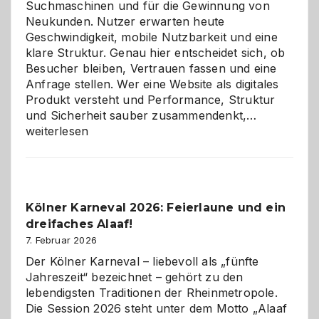
Suchmaschinen und für die Gewinnung von
Neukunden. Nutzer erwarten heute
Geschwindigkeit, mobile Nutzbarkeit und eine
klare Struktur. Genau hier entscheidet sich, ob
Besucher bleiben, Vertrauen fassen und eine
Anfrage stellen. Wer eine Website als digitales
Produkt versteht und Performance, Struktur
Warum
und Sicherheit sauber zusammendenkt,…
technisch
weiterlesen
sauberes
Webdesig
zur
Pflicht
Kölner Karneval 2026: Feierlaune und ein
geworden
dreifaches Alaaf!
ist
7. Februar 2026
Der Kölner Karneval – liebevoll als „fünfte
Jahreszeit“ bezeichnet – gehört zu den
lebendigsten Traditionen der Rheinmetropole.
Die Session 2026 steht unter dem Motto „Alaaf