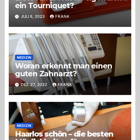
ein Tourniquet?
JULI 6, 2023
FRANK
MEDIZIN
Woran erkennt man einen
guten Zahnarzt?
DEZ. 27, 2022
FRANK
MEDIZIN
Haarlos schön – die besten