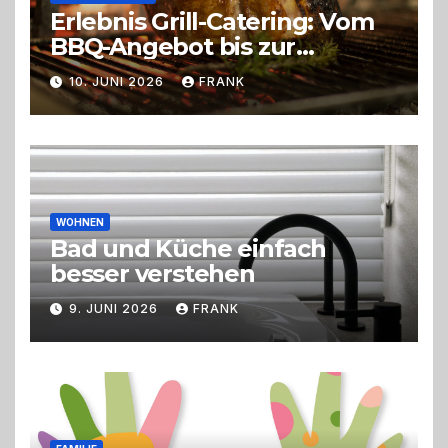
Erlebnis Grill-Catering: Vom
BBQ-Angebot bis zur
perfekten Eventorganisation
10. JUNI 2026
FRANK
Trend zu Outdoor-Events,
Erlebnisgastronomie und
Live-Cooking
WOHNEN
Bad und Küche einfach
besser verstehen
9. JUNI 2026
FRANK