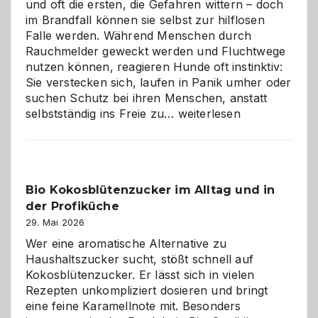
und oft die ersten, die Gefahren wittern – doch
im Brandfall können sie selbst zur hilflosen
Falle werden. Während Menschen durch
Rauchmelder geweckt werden und Fluchtwege
nutzen können, reagieren Hunde oft instinktiv:
Sie verstecken sich, laufen in Panik umher oder
suchen Schutz bei ihren Menschen, anstatt
Wenn
selbstständig ins Freie zu…
weiterlesen
der
beste
Freund
in
Bio Kokosblütenzucker im Alltag und in
Gefahr
der Profiküche
ist:
Brandschutz
29. Mai 2026
für
Wer eine aromatische Alternative zu
Hunde
Haushaltszucker sucht, stößt schnell auf
im
Kokosblütenzucker. Er lässt sich in vielen
eigenen
Rezepten unkompliziert dosieren und bringt
Zuhause
eine feine Karamellnote mit. Besonders