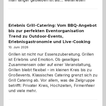
man länger geblieben ist als…
weiterlesen
Paar
reisen
–
die
Erlebnis Grill-Catering: Vom BBQ-Angebot
Gelegenheit,
bis zur perfekten Eventorganisation
neue
Reiseziele
Trend zu Outdoor-Events,
zu
Erlebnisgastronomie und Live-Cooking
entdecken
10. Juni 2026
Grillen ist nicht nur Essenszubereitung. Grillen
ist Erlebnis und Emotion. Ob geselliges
Zusammensein oder auf einer Veranstaltung,
Grillen bleibt flexibel – im kleinen Kreis bis zu
Großevents. Klassisches Catering grenzt sich zu
Grill Catering ab. Vor allem, was die Zielgruppe
betrifft: Privater Kreis, Hochzeiten, Firmenfeier
und viele mehr.