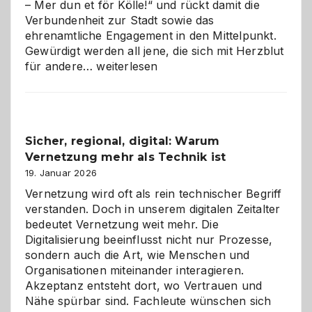
– Mer dun et för Kölle!“ und rückt damit die
Verbundenheit zur Stadt sowie das
ehrenamtliche Engagement in den Mittelpunkt.
Gewürdigt werden all jene, die sich mit Herzblut
Kölner
für andere…
weiterlesen
Karneval
2026:
Feierlaune
und
Sicher, regional, digital: Warum
ein
Vernetzung mehr als Technik ist
dreifaches
Alaaf!
19. Januar 2026
Vernetzung wird oft als rein technischer Begriff
verstanden. Doch in unserem digitalen Zeitalter
bedeutet Vernetzung weit mehr. Die
Digitalisierung beeinflusst nicht nur Prozesse,
sondern auch die Art, wie Menschen und
Organisationen miteinander interagieren.
Akzeptanz entsteht dort, wo Vertrauen und
Nähe spürbar sind. Fachleute wünschen sich