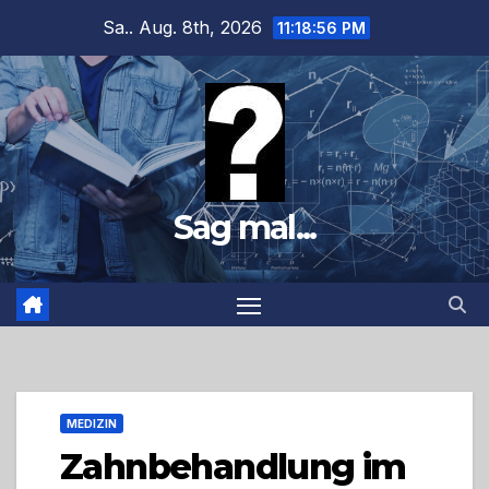
Zum
Sa.. Aug. 8th, 2026
11:18:57 PM
Inhalt
springen
Sag mal...
MEDIZIN
Zahnbehandlung im