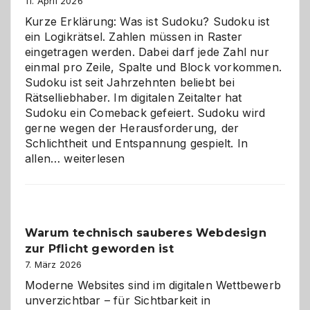
11. April 2026
Kurze Erklärung: Was ist Sudoku? Sudoku ist
ein Logikrätsel. Zahlen müssen in Raster
eingetragen werden. Dabei darf jede Zahl nur
einmal pro Zeile, Spalte und Block vorkommen.
Sudoku ist seit Jahrzehnten beliebt bei
Rätselliebhaber. Im digitalen Zeitalter hat
Sudoku ein Comeback gefeiert. Sudoku wird
gerne wegen der Herausforderung, der
Schlichtheit und Entspannung gespielt. In
Sudoku
allen…
weiterlesen
entdecken:
Der
Klassiker
unter
Warum technisch sauberes Webdesign
den
zur Pflicht geworden ist
Logikrätseln
7. März 2026
Moderne Websites sind im digitalen Wettbewerb
unverzichtbar – für Sichtbarkeit in