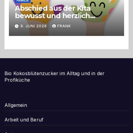
FAMILIE
Abschied aus der Kita
bewusst und herzlich
gestalten
9. JUNI 2026
FRANK
Bio Kokosblütenzucker im Alltag und in der
Profiküche
Allgemein
Arbeit und Beruf