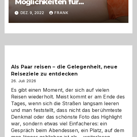
Möglichkeiten für
streichelzarte Haut!
DEZ. 9, 2022
FRANK
Als Paar reisen – die Gelegenheit, neue
Reiseziele zu entdecken
26. Juli 2026
Es gibt einen Moment, der sich auf vielen
Reisen wiederholt. Meist kommt er am Ende des
Tages, wenn sich die Straßen langsam leeren
und man feststellt, dass nicht das berühmteste
Denkmal oder das schönste Foto das Highlight
war, sondern etwas viel Einfacheres: ein
Gespräch beim Abendessen, ein Platz, auf dem
Als