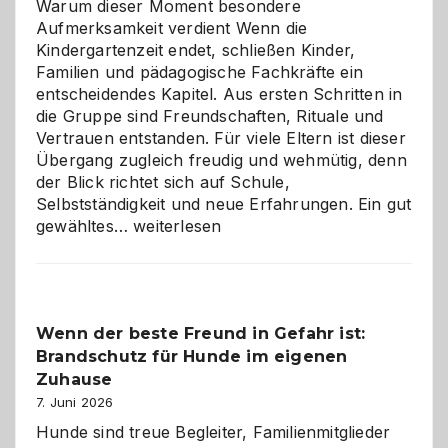
Warum dieser Moment besondere
Aufmerksamkeit verdient Wenn die
Kindergartenzeit endet, schließen Kinder,
Familien und pädagogische Fachkräfte ein
entscheidendes Kapitel. Aus ersten Schritten in
die Gruppe sind Freundschaften, Rituale und
Vertrauen entstanden. Für viele Eltern ist dieser
Übergang zugleich freudig und wehmütig, denn
der Blick richtet sich auf Schule,
Selbstständigkeit und neue Erfahrungen. Ein gut
Abschied
gewähltes…
weiterlesen
aus
der
Kita
bewusst
Wenn der beste Freund in Gefahr ist:
und
Brandschutz für Hunde im eigenen
herzlich
gestalten
Zuhause
7. Juni 2026
Hunde sind treue Begleiter, Familienmitglieder