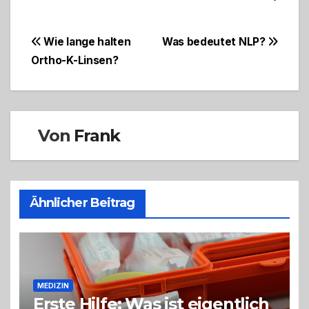
Beitragsnavigation
Wie lange halten
Was bedeutet NLP?
Ortho-K-Linsen?
Von
Frank
Ähnlicher Beitrag
MEDIZIN
Erste Hilfe: Was ist eigentlich