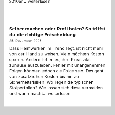
Affiliate-
2010er…
weiterlesen
Programm
im
Überblick:
Chancen,
Selber machen oder Profi holen? So triffst
Herausforderungen
du die richtige Entscheidung
und
Zukunft
25. Dezember 2025
Dass Heimwerken im Trend liegt, ist nicht mehr
von der Hand zu weisen. Viele möchten Kosten
sparen. Andere lieben es, ihre Kreativität
zuhause auszuleben. Fehler mit unangenehmen
Folgen könnten jedoch die Folge sein. Das geht
von zusätzlichen Kosten bis hin zu
Sicherheitsrisiken. Wo liegen die typischen
Stolperfallen? Wie lassen sich diese vermeiden
Selber
und wann macht…
weiterlesen
machen
oder
Profi