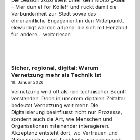
Die Session 2026 steht unter dem Motto „Alaaf
– Mer dun et för Kölle!“ und rückt damit die
Verbundenheit zur Stadt sowie das
ehrenamtliche Engagement in den Mittelpunkt.
Gewürdigt werden all jene, die sich mit Herzblut
Kölner
für andere…
weiterlesen
Karneval
2026:
Feierlaune
und
Sicher, regional, digital: Warum
ein
Vernetzung mehr als Technik ist
dreifaches
Alaaf!
19. Januar 2026
Vernetzung wird oft als rein technischer Begriff
verstanden. Doch in unserem digitalen Zeitalter
bedeutet Vernetzung weit mehr. Die
Digitalisierung beeinflusst nicht nur Prozesse,
sondern auch die Art, wie Menschen und
Organisationen miteinander interagieren.
Akzeptanz entsteht dort, wo Vertrauen und
Nähe spürbar sind. Fachleute wünschen sich