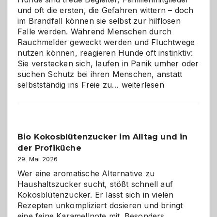
und oft die ersten, die Gefahren wittern – doch
im Brandfall können sie selbst zur hilflosen
Falle werden. Während Menschen durch
Rauchmelder geweckt werden und Fluchtwege
nutzen können, reagieren Hunde oft instinktiv:
Sie verstecken sich, laufen in Panik umher oder
suchen Schutz bei ihren Menschen, anstatt
Wenn
selbstständig ins Freie zu…
weiterlesen
der
beste
Freund
in
Bio Kokosblütenzucker im Alltag und in
Gefahr
der Profiküche
ist:
Brandschutz
29. Mai 2026
für
Wer eine aromatische Alternative zu
Hunde
Haushaltszucker sucht, stößt schnell auf
im
Kokosblütenzucker. Er lässt sich in vielen
eigenen
Rezepten unkompliziert dosieren und bringt
Zuhause
eine feine Karamellnote mit. Besonders