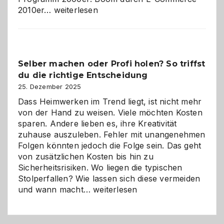
Affiliate-
2010er…
weiterlesen
Programm
im
Überblick:
Chancen,
Selber machen oder Profi holen? So triffst
Herausforderungen
du die richtige Entscheidung
und
Zukunft
25. Dezember 2025
Dass Heimwerken im Trend liegt, ist nicht mehr
von der Hand zu weisen. Viele möchten Kosten
sparen. Andere lieben es, ihre Kreativität
zuhause auszuleben. Fehler mit unangenehmen
Folgen könnten jedoch die Folge sein. Das geht
von zusätzlichen Kosten bis hin zu
Sicherheitsrisiken. Wo liegen die typischen
Stolperfallen? Wie lassen sich diese vermeiden
Selber
und wann macht…
weiterlesen
machen
oder
Profi