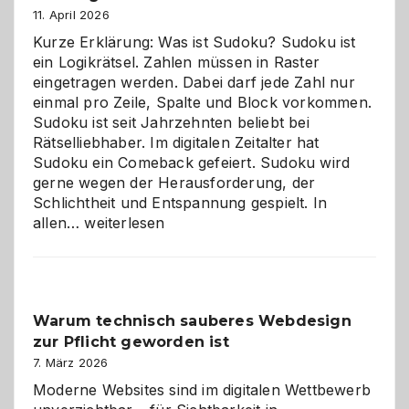
11. April 2026
Kurze Erklärung: Was ist Sudoku? Sudoku ist
ein Logikrätsel. Zahlen müssen in Raster
eingetragen werden. Dabei darf jede Zahl nur
einmal pro Zeile, Spalte und Block vorkommen.
Sudoku ist seit Jahrzehnten beliebt bei
Rätselliebhaber. Im digitalen Zeitalter hat
Sudoku ein Comeback gefeiert. Sudoku wird
gerne wegen der Herausforderung, der
Schlichtheit und Entspannung gespielt. In
Sudoku
allen…
weiterlesen
entdecken:
Der
Klassiker
unter
Warum technisch sauberes Webdesign
den
zur Pflicht geworden ist
Logikrätseln
7. März 2026
Moderne Websites sind im digitalen Wettbewerb