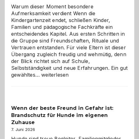
Warum dieser Moment besondere
Aufmerksamkeit verdient Wenn die
Kindergartenzeit endet, schließen Kinder,
Familien und pädagogische Fachkräfte ein
entscheidendes Kapitel. Aus ersten Schritten in
die Gruppe sind Freundschaften, Rituale und
Vertrauen entstanden. Für viele Eltern ist dieser
Übergang zugleich freudig und wehmütig, denn
der Blick richtet sich auf Schule,
Selbstständigkeit und neue Erfahrungen. Ein gut
Abschied
gewähltes…
weiterlesen
aus
der
Kita
bewusst
Wenn der beste Freund in Gefahr ist:
und
Brandschutz für Hunde im eigenen
herzlich
gestalten
Zuhause
7. Juni 2026
Hunde sind treue Begleiter, Familienmitglieder