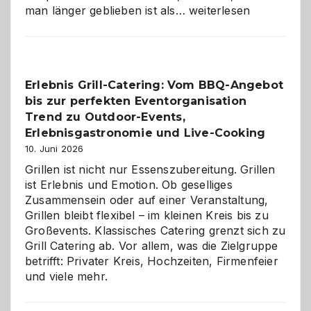
Als
man länger geblieben ist als…
weiterlesen
Paar
reisen
–
die
Erlebnis Grill-Catering: Vom BBQ-Angebot
Gelegenheit,
bis zur perfekten Eventorganisation
neue
Reiseziele
Trend zu Outdoor-Events,
zu
Erlebnisgastronomie und Live-Cooking
entdecken
10. Juni 2026
Grillen ist nicht nur Essenszubereitung. Grillen
ist Erlebnis und Emotion. Ob geselliges
Zusammensein oder auf einer Veranstaltung,
Grillen bleibt flexibel – im kleinen Kreis bis zu
Großevents. Klassisches Catering grenzt sich zu
Grill Catering ab. Vor allem, was die Zielgruppe
betrifft: Privater Kreis, Hochzeiten, Firmenfeier
und viele mehr.