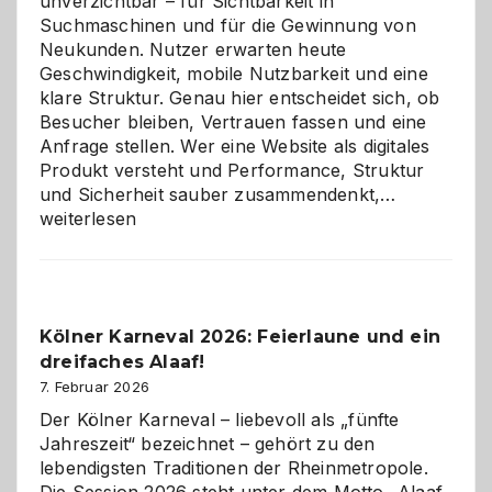
unverzichtbar – für Sichtbarkeit in
Suchmaschinen und für die Gewinnung von
Neukunden. Nutzer erwarten heute
Geschwindigkeit, mobile Nutzbarkeit und eine
klare Struktur. Genau hier entscheidet sich, ob
Besucher bleiben, Vertrauen fassen und eine
Anfrage stellen. Wer eine Website als digitales
Produkt versteht und Performance, Struktur
Warum
und Sicherheit sauber zusammendenkt,…
technisch
weiterlesen
sauberes
Webdesig
zur
Pflicht
Kölner Karneval 2026: Feierlaune und ein
geworden
dreifaches Alaaf!
ist
7. Februar 2026
Der Kölner Karneval – liebevoll als „fünfte
Jahreszeit“ bezeichnet – gehört zu den
lebendigsten Traditionen der Rheinmetropole.