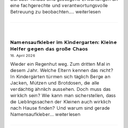
eine fachgerechte und verantwortungsvolle
Betreuung
Betreuung zu beobachten.…
weiterlesen
mit
Verantwortung
–
wann
Namensaufkleber im Kindergarten: Kleine
ist
Helfer gegen das große Chaos
eine
Hundepension
16. April 2026
die
Wieder ein Regenhut weg. Zum dritten Mal in
richtige
diesem Jahr. Welche Eltern kennen das nicht?
Wahl?
In Kindergärten türmen sich täglich Berge an
Jacken, Mützen und Brotdosen, die alle
verdächtig ähnlich aussehen. Doch muss das
wirklich sein? Wie kann man sicherstellen, dass
die Lieblingssachen der Kleinen auch wirklich
nach Hause finden? Und warum sind gerade
Namensaufkleber
Namensaufkleber…
weiterlesen
im
Kindergarten: