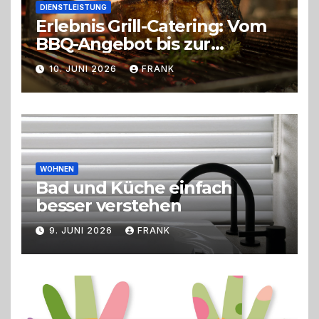
DIENSTLEISTUNG
Erlebnis Grill-Catering: Vom
BBQ-Angebot bis zur
perfekten Eventorganisation
10. JUNI 2026
FRANK
Trend zu Outdoor-Events,
Erlebnisgastronomie und
Live-Cooking
WOHNEN
Bad und Küche einfach
besser verstehen
9. JUNI 2026
FRANK