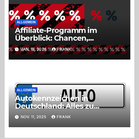
ALLGEMEIN
Affiliate-Programm im
Überblick: Chancen,
Herausforderungen und
JAN. 10, 2026
FRANK
Zukunft
ALLGEMEIN
Autokennzeichen in
Deutschland: Alles zu
Wunsch- und
NOV. 11, 2025
FRANK
Kurzzeitkennzeichen