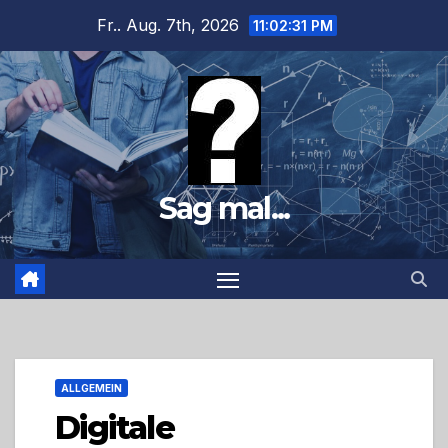
Zum
Fr.. Aug. 7th, 2026
11:02:32 PM
Inhalt
springen
Sag mal...
ALLGEMEIN
Digitale