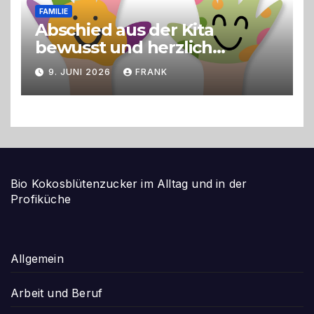
FAMILIE
Abschied aus der Kita
bewusst und herzlich
gestalten
9. JUNI 2026
FRANK
Bio Kokosblütenzucker im Alltag und in der
Profiküche
Allgemein
Arbeit und Beruf