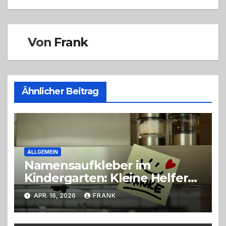
Von
Frank
Ähnlicher Beitrag
ALLGEMEIN
Namensaufkleber im
Kindergarten: Kleine Helfer
gegen das große Chaos
APR. 16, 2026
FRANK