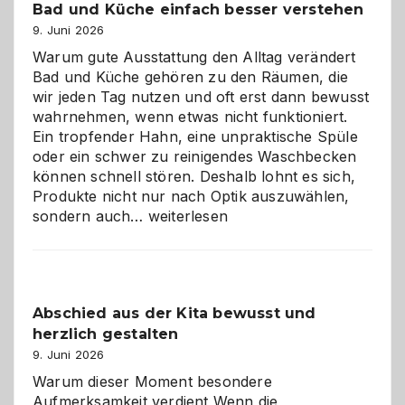
Bad und Küche einfach besser verstehen
9. Juni 2026
Warum gute Ausstattung den Alltag verändert
Bad und Küche gehören zu den Räumen, die
wir jeden Tag nutzen und oft erst dann bewusst
wahrnehmen, wenn etwas nicht funktioniert.
Ein tropfender Hahn, eine unpraktische Spüle
oder ein schwer zu reinigendes Waschbecken
können schnell stören. Deshalb lohnt es sich,
Produkte nicht nur nach Optik auszuwählen,
Bad
sondern auch…
weiterlesen
und
Küche
einfach
besser
Abschied aus der Kita bewusst und
verstehen
herzlich gestalten
9. Juni 2026
Warum dieser Moment besondere
Aufmerksamkeit verdient Wenn die