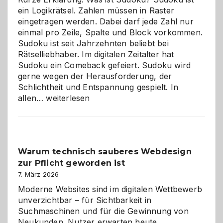
ein Logikrätsel. Zahlen müssen in Raster
eingetragen werden. Dabei darf jede Zahl nur
einmal pro Zeile, Spalte und Block vorkommen.
Sudoku ist seit Jahrzehnten beliebt bei
Rätselliebhaber. Im digitalen Zeitalter hat
Sudoku ein Comeback gefeiert. Sudoku wird
gerne wegen der Herausforderung, der
Schlichtheit und Entspannung gespielt. In
Sudoku
allen…
weiterlesen
entdecken:
Der
Klassiker
unter
Warum technisch sauberes Webdesign
den
zur Pflicht geworden ist
Logikrätseln
7. März 2026
Moderne Websites sind im digitalen Wettbewerb
unverzichtbar – für Sichtbarkeit in
Suchmaschinen und für die Gewinnung von
Neukunden. Nutzer erwarten heute