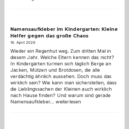
mit
Verantwortung
–
wann
Namensaufkleber im Kindergarten: Kleine
ist
Helfer gegen das große Chaos
eine
Hundepension
16. April 2026
die
Wieder ein Regenhut weg. Zum dritten Mal in
richtige
diesem Jahr. Welche Eltern kennen das nicht?
Wahl?
In Kindergärten türmen sich täglich Berge an
Jacken, Mützen und Brotdosen, die alle
verdächtig ähnlich aussehen. Doch muss das
wirklich sein? Wie kann man sicherstellen, dass
die Lieblingssachen der Kleinen auch wirklich
nach Hause finden? Und warum sind gerade
Namensaufkleber
Namensaufkleber…
weiterlesen
im
Kindergarten:
Kleine
Helfer