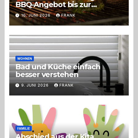
BBQ-Angebot bis zur
perfekten Eventorganisation
10. JUNI 2026
FRANK
Trend zu Outdoor-Events,
Erlebnisgastronomie und
Live-Cooking
WOHNEN
Bad und Küche einfach
besser verstehen
9. JUNI 2026
FRANK
FAMILIE
Abschied aus der Kita