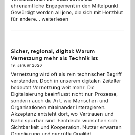
ehrenamtliche Engagement in den Mittelpunkt.
Gewürdigt werden all jene, die sich mit Herzblut
Kölner
für andere…
weiterlesen
Karneval
2026:
Feierlaune
und
Sicher, regional, digital: Warum
ein
Vernetzung mehr als Technik ist
dreifaches
Alaaf!
19. Januar 2026
Vernetzung wird oft als rein technischer Begriff
verstanden. Doch in unserem digitalen Zeitalter
bedeutet Vernetzung weit mehr. Die
Digitalisierung beeinflusst nicht nur Prozesse,
sondern auch die Art, wie Menschen und
Organisationen miteinander interagieren.
Akzeptanz entsteht dort, wo Vertrauen und
Nähe spürbar sind. Fachleute wünschen sich
Sichtbarkeit und Kooperation. Nutzer erwarten
Orientierung und geprüfte Qualität.