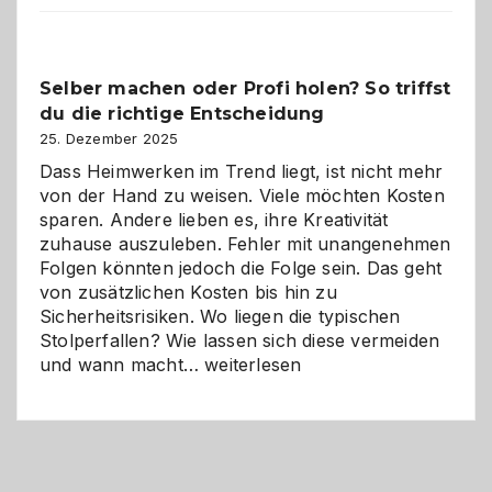
im
Überblick:
Chancen,
Selber machen oder Profi holen? So triffst
Herausforderungen
du die richtige Entscheidung
und
Zukunft
25. Dezember 2025
Dass Heimwerken im Trend liegt, ist nicht mehr
von der Hand zu weisen. Viele möchten Kosten
sparen. Andere lieben es, ihre Kreativität
zuhause auszuleben. Fehler mit unangenehmen
Folgen könnten jedoch die Folge sein. Das geht
von zusätzlichen Kosten bis hin zu
Sicherheitsrisiken. Wo liegen die typischen
Stolperfallen? Wie lassen sich diese vermeiden
Selber
und wann macht…
weiterlesen
machen
oder
Profi
holen?
So