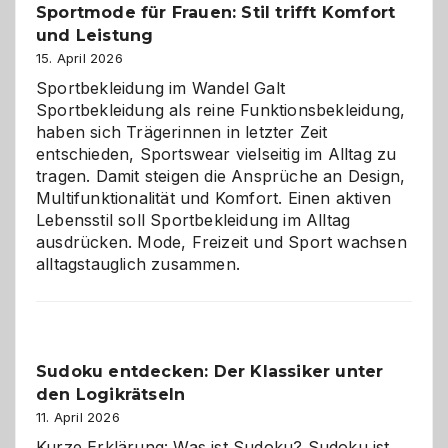
Sportmode für Frauen: Stil trifft Komfort
gegen
und Leistung
das
große
15. April 2026
Chaos
Sportbekleidung im Wandel Galt
Sportbekleidung als reine Funktionsbekleidung,
haben sich Trägerinnen in letzter Zeit
entschieden, Sportswear vielseitig im Alltag zu
tragen. Damit steigen die Ansprüche an Design,
Multifunktionalität und Komfort. Einen aktiven
Lebensstil soll Sportbekleidung im Alltag
ausdrücken. Mode, Freizeit und Sport wachsen
alltagstauglich zusammen.
Sudoku entdecken: Der Klassiker unter
den Logikrätseln
11. April 2026
Kurze Erklärung: Was ist Sudoku? Sudoku ist