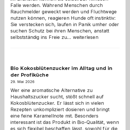
Falle werden. Während Menschen durch
Rauchmelder geweckt werden und Fluchtwege
nutzen können, reagieren Hunde oft instinktiv:
Sie verstecken sich, laufen in Panik umher oder
suchen Schutz bei ihren Menschen, anstatt
Wenn
selbstständig ins Freie zu…
weiterlesen
der
beste
Freund
in
Bio Kokosblütenzucker im Alltag und in
Gefahr
der Profiküche
ist:
Brandschutz
29. Mai 2026
für
Wer eine aromatische Alternative zu
Hunde
Haushaltszucker sucht, stößt schnell auf
im
Kokosblütenzucker. Er lässt sich in vielen
eigenen
Rezepten unkompliziert dosieren und bringt
Zuhause
eine feine Karamellnote mit. Besonders
interessant ist das Produkt in Bio-Qualität, wenn
es sich flexibel beschaffen lässt, sowohl für die