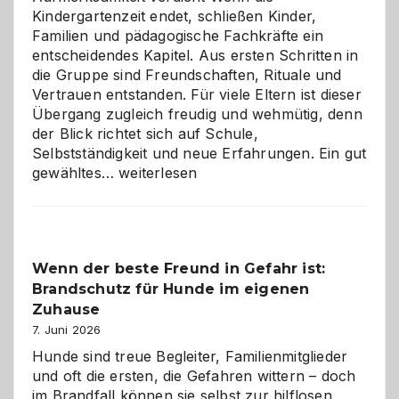
Kindergartenzeit endet, schließen Kinder,
Familien und pädagogische Fachkräfte ein
entscheidendes Kapitel. Aus ersten Schritten in
die Gruppe sind Freundschaften, Rituale und
Vertrauen entstanden. Für viele Eltern ist dieser
Übergang zugleich freudig und wehmütig, denn
der Blick richtet sich auf Schule,
Selbstständigkeit und neue Erfahrungen. Ein gut
Abschied
gewähltes…
weiterlesen
aus
der
Kita
bewusst
Wenn der beste Freund in Gefahr ist:
und
Brandschutz für Hunde im eigenen
herzlich
gestalten
Zuhause
7. Juni 2026
Hunde sind treue Begleiter, Familienmitglieder
und oft die ersten, die Gefahren wittern – doch
im Brandfall können sie selbst zur hilflosen