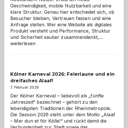
Geschwindigkeit, mobile Nutzbarkeit und eine
klare Struktur. Genau hier entscheidet sich, ob
Besucher bleiben, Vertrauen fassen und eine
Anfrage stellen. Wer eine Website als digitales
Produkt versteht und Performance, Struktur
Warum
und Sicherheit sauber zusammendenkt,…
technisch
weiterlesen
sauberes
Webdesig
zur
Pflicht
Kölner Karneval 2026: Feierlaune und ein
geworden
dreifaches Alaaf!
ist
7. Februar 2026
Der Kölner Karneval – liebevoll als „fünfte
Jahreszeit“ bezeichnet – gehört zu den
lebendigsten Traditionen der Rheinmetropole.
Die Session 2026 steht unter dem Motto „Alaaf
– Mer dun et för Kölle!“ und rückt damit die
Verbundenheit zur Stadt sowie das