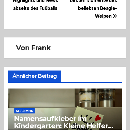
Highlights und News
besten Momente des
abseits des Fußballs
beliebten Beagle-
Welpen
Von
Frank
Ähnlicher Beitrag
ALLGEMEIN
Namensaufkleber im
Kindergarten: Kleine Helfer