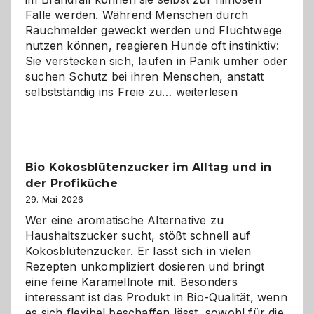
Falle werden. Während Menschen durch
Rauchmelder geweckt werden und Fluchtwege
nutzen können, reagieren Hunde oft instinktiv:
Sie verstecken sich, laufen in Panik umher oder
suchen Schutz bei ihren Menschen, anstatt
Wenn
selbstständig ins Freie zu…
weiterlesen
der
beste
Freund
in
Bio Kokosblütenzucker im Alltag und in
Gefahr
der Profiküche
ist:
Brandschutz
29. Mai 2026
für
Wer eine aromatische Alternative zu
Hunde
Haushaltszucker sucht, stößt schnell auf
im
Kokosblütenzucker. Er lässt sich in vielen
eigenen
Rezepten unkompliziert dosieren und bringt
Zuhause
eine feine Karamellnote mit. Besonders
interessant ist das Produkt in Bio-Qualität, wenn
es sich flexibel beschaffen lässt, sowohl für die