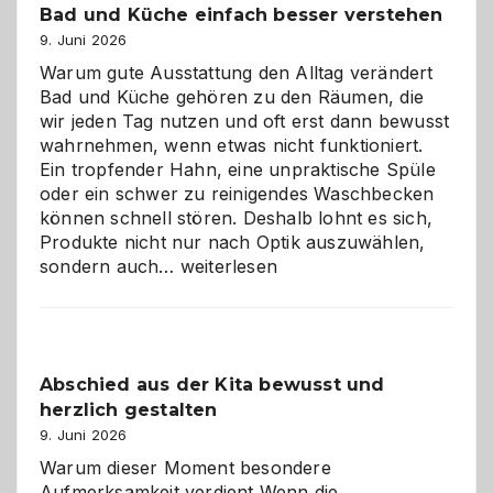
Bad und Küche einfach besser verstehen
9. Juni 2026
Warum gute Ausstattung den Alltag verändert
Bad und Küche gehören zu den Räumen, die
wir jeden Tag nutzen und oft erst dann bewusst
wahrnehmen, wenn etwas nicht funktioniert.
Ein tropfender Hahn, eine unpraktische Spüle
oder ein schwer zu reinigendes Waschbecken
können schnell stören. Deshalb lohnt es sich,
Produkte nicht nur nach Optik auszuwählen,
Bad
sondern auch…
weiterlesen
und
Küche
einfach
besser
Abschied aus der Kita bewusst und
verstehen
herzlich gestalten
9. Juni 2026
Warum dieser Moment besondere
Aufmerksamkeit verdient Wenn die