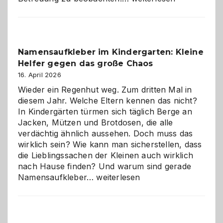
mit
Verantwortung
–
wann
Namensaufkleber im Kindergarten: Kleine
ist
Helfer gegen das große Chaos
eine
Hundepension
16. April 2026
die
Wieder ein Regenhut weg. Zum dritten Mal in
richtige
diesem Jahr. Welche Eltern kennen das nicht?
Wahl?
In Kindergärten türmen sich täglich Berge an
Jacken, Mützen und Brotdosen, die alle
verdächtig ähnlich aussehen. Doch muss das
wirklich sein? Wie kann man sicherstellen, dass
die Lieblingssachen der Kleinen auch wirklich
nach Hause finden? Und warum sind gerade
Namensaufkleber
Namensaufkleber…
weiterlesen
im
Kindergarten:
Kleine
Helfer