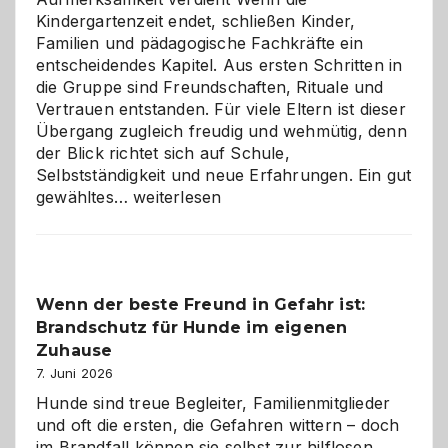
Kindergartenzeit endet, schließen Kinder,
Familien und pädagogische Fachkräfte ein
entscheidendes Kapitel. Aus ersten Schritten in
die Gruppe sind Freundschaften, Rituale und
Vertrauen entstanden. Für viele Eltern ist dieser
Übergang zugleich freudig und wehmütig, denn
der Blick richtet sich auf Schule,
Selbstständigkeit und neue Erfahrungen. Ein gut
Abschied
gewähltes…
weiterlesen
aus
der
Kita
bewusst
Wenn der beste Freund in Gefahr ist:
und
Brandschutz für Hunde im eigenen
herzlich
gestalten
Zuhause
7. Juni 2026
Hunde sind treue Begleiter, Familienmitglieder
und oft die ersten, die Gefahren wittern – doch
im Brandfall können sie selbst zur hilflosen