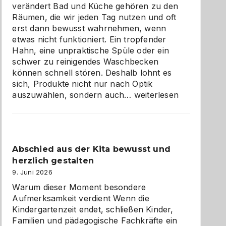
verändert Bad und Küche gehören zu den
Räumen, die wir jeden Tag nutzen und oft
erst dann bewusst wahrnehmen, wenn
etwas nicht funktioniert. Ein tropfender
Hahn, eine unpraktische Spüle oder ein
schwer zu reinigendes Waschbecken
können schnell stören. Deshalb lohnt es
sich, Produkte nicht nur nach Optik
Bad
auszuwählen, sondern auch…
weiterlesen
und
Küche
einfach
besser
Abschied aus der Kita bewusst und
verstehen
herzlich gestalten
9. Juni 2026
Warum dieser Moment besondere
Aufmerksamkeit verdient Wenn die
Kindergartenzeit endet, schließen Kinder,
Familien und pädagogische Fachkräfte ein