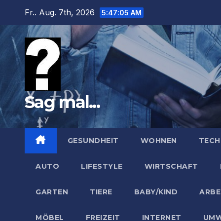
Zum
Fr.. Aug. 7th, 2026
5:47:06 AM
Inhalt
springen
Sag mal...
GESUNDHEIT
WOHNEN
TECH
AUTO
LIFESTYLE
WIRTSCHAFT
GARTEN
TIERE
BABY/KIND
ARBE
MÖBEL
FREIZEIT
INTERNET
UMW