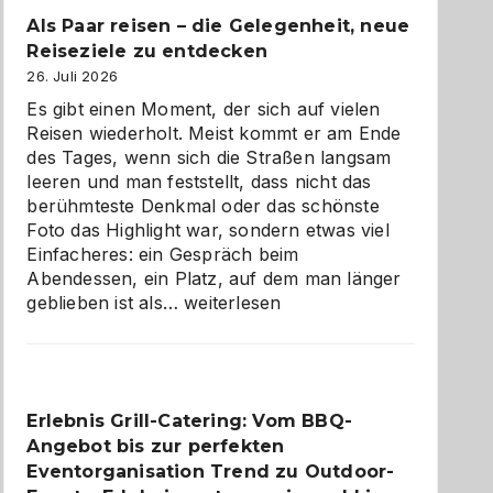
Als Paar reisen – die Gelegenheit, neue
Reiseziele zu entdecken
26. Juli 2026
Es gibt einen Moment, der sich auf vielen
Reisen wiederholt. Meist kommt er am Ende
des Tages, wenn sich die Straßen langsam
leeren und man feststellt, dass nicht das
berühmteste Denkmal oder das schönste
Foto das Highlight war, sondern etwas viel
Einfacheres: ein Gespräch beim
Abendessen, ein Platz, auf dem man länger
Als
geblieben ist als…
weiterlesen
Paar
reisen
–
die
Erlebnis Grill-Catering: Vom BBQ-
Gelegenheit,
Angebot bis zur perfekten
neue
Reiseziele
Eventorganisation Trend zu Outdoor-