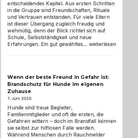
entscheidendes Kapitel. Aus ersten Schritten
in die Gruppe sind Freundschaften, Rituale
und Vertrauen entstanden. Für viele Eltern
ist dieser Übergang zugleich freudig und
wehmütig, denn der Blick richtet sich auf
Schule, Selbstständigkeit und neue
Abschied
Erfahrungen. Ein gut gewähltes…
weiterlesen
aus
der
Kita
bewusst
Wenn der beste Freund in Gefahr ist:
und
Brandschutz für Hunde im eigenen
herzlich
gestalten
Zuhause
7. Juni 2026
Hunde sind treue Begleiter,
Familienmitglieder und oft die ersten, die
Gefahren wittern – doch im Brandfall können
sie selbst zur hilflosen Falle werden.
Während Menschen durch Rauchmelder