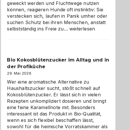
geweckt werden und Fluchtwege nutzen
können, reagieren Hunde oft instinktiv: Sie
verstecken sich, laufen in Panik umher oder
suchen Schutz bei ihren Menschen, anstatt
Wenn
selbstständig ins Freie zu…
weiterlesen
der
beste
Freund
in
Bio Kokosblütenzucker im Alltag und in
Gefahr
der Profiküche
ist:
Brandschutz
29. Mai 2026
für
Wer eine aromatische Alternative zu
Hunde
Haushaltszucker sucht, stößt schnell auf
im
Kokosblütenzucker. Er lässt sich in vielen
eigenen
Rezepten unkompliziert dosieren und bringt
Zuhause
eine feine Karamellnote mit. Besonders
interessant ist das Produkt in Bio-Qualität,
wenn es sich flexibel beschaffen lässt,
sowohl für die heimische Vorratskammer als