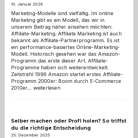
10. Januar 2026
Marketing-Modelle sind vielfältig. Im online
Marketing gibt es ein Modell, das wir in
unserem Beitrag näher ansehen möchten:
Affiliate-Marketing. Affiliate Marketing ist auch
bekannt als Affiliate-Partnerprogramm. Es ist
ein performance-basiertes Online-Marketing-
Modell. Historisch gesehen war das Amazon-
Programm das erste dieser Art. Affiliate-
Programme haben sich weiterentwickelt.
Zeitstrahl 1996 Amazon startet erstes Affiliate-
Programm 2000er: Boom durch E-Commerce
Affiliate-
2010er…
weiterlesen
Programm
im
Überblick:
Chancen,
Selber machen oder Profi holen? So triffst
Herausforderungen
du die richtige Entscheidung
und
Zukunft
25. Dezember 2025