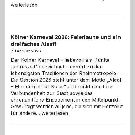
technisch
weiterlesen
sauberes
Webdesig
zur
Pflicht
Kölner Karneval 2026: Feierlaune und ein
geworden
dreifaches Alaaf!
ist
7. Februar 2026
Der Kölner Karneval – liebevoll als „fünfte
Jahreszeit“ bezeichnet – gehört zu den
lebendigsten Traditionen der Rheinmetropole.
Die Session 2026 steht unter dem Motto „Alaaf
– Mer dun et för Kölle!“ und rückt damit die
Verbundenheit zur Stadt sowie das
ehrenamtliche Engagement in den Mittelpunkt.
Gewürdigt werden all jene, die sich mit Herzblut
Kölner
für andere…
weiterlesen
Karneval
2026:
Feierlaune