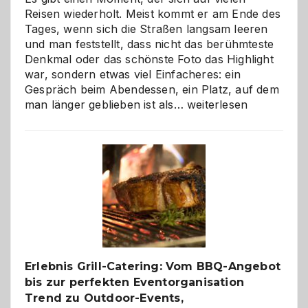
Reisen wiederholt. Meist kommt er am Ende des
Tages, wenn sich die Straßen langsam leeren
und man feststellt, dass nicht das berühmteste
Denkmal oder das schönste Foto das Highlight
war, sondern etwas viel Einfacheres: ein
Gespräch beim Abendessen, ein Platz, auf dem
Als
man länger geblieben ist als…
weiterlesen
Paar
reisen
–
die
Gelegenheit,
neue
Reiseziele
zu
entdecken
Erlebnis Grill-Catering: Vom BBQ-Angebot
bis zur perfekten Eventorganisation
Trend zu Outdoor-Events,