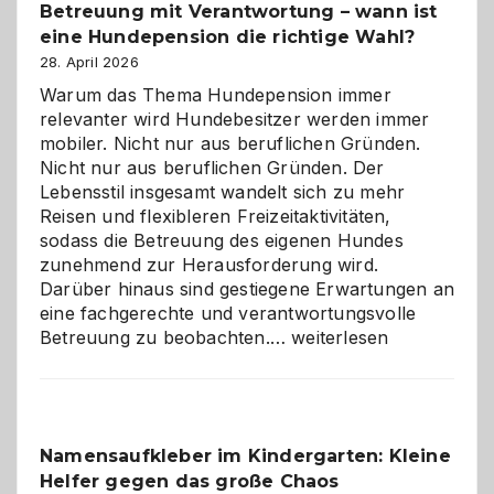
Betreuung mit Verantwortung – wann ist
eine Hundepension die richtige Wahl?
28. April 2026
Warum das Thema Hundepension immer
relevanter wird Hundebesitzer werden immer
mobiler. Nicht nur aus beruflichen Gründen.
Nicht nur aus beruflichen Gründen. Der
Lebensstil insgesamt wandelt sich zu mehr
Reisen und flexibleren Freizeitaktivitäten,
sodass die Betreuung des eigenen Hundes
zunehmend zur Herausforderung wird.
Darüber hinaus sind gestiegene Erwartungen an
eine fachgerechte und verantwortungsvolle
Betreuung
Betreuung zu beobachten.…
weiterlesen
mit
Verantwortung
–
wann
Namensaufkleber im Kindergarten: Kleine
ist
Helfer gegen das große Chaos
eine