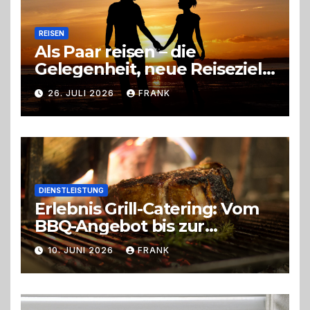
REISEN
Als Paar reisen – die
Gelegenheit, neue Reiseziele
zu entdecken
26. JULI 2026
FRANK
DIENSTLEISTUNG
Erlebnis Grill-Catering: Vom
BBQ-Angebot bis zur
perfekten Eventorganisation
10. JUNI 2026
FRANK
Trend zu Outdoor-Events,
Erlebnisgastronomie und
Live-Cooking