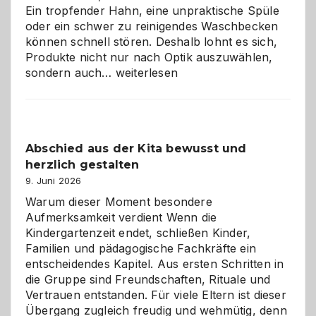
Ein tropfender Hahn, eine unpraktische Spüle
oder ein schwer zu reinigendes Waschbecken
können schnell stören. Deshalb lohnt es sich,
Produkte nicht nur nach Optik auszuwählen,
Bad
sondern auch…
weiterlesen
und
Küche
einfach
besser
Abschied aus der Kita bewusst und
verstehen
herzlich gestalten
9. Juni 2026
Warum dieser Moment besondere
Aufmerksamkeit verdient Wenn die
Kindergartenzeit endet, schließen Kinder,
Familien und pädagogische Fachkräfte ein
entscheidendes Kapitel. Aus ersten Schritten in
die Gruppe sind Freundschaften, Rituale und
Vertrauen entstanden. Für viele Eltern ist dieser
Übergang zugleich freudig und wehmütig, denn