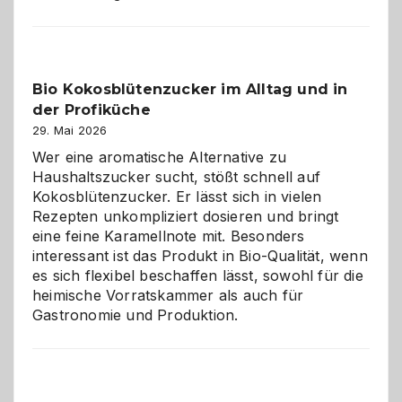
der
beste
Freund
in
Bio Kokosblütenzucker im Alltag und in
Gefahr
der Profiküche
ist:
Brandschutz
29. Mai 2026
für
Wer eine aromatische Alternative zu
Hunde
Haushaltszucker sucht, stößt schnell auf
im
Kokosblütenzucker. Er lässt sich in vielen
eigenen
Rezepten unkompliziert dosieren und bringt
Zuhause
eine feine Karamellnote mit. Besonders
interessant ist das Produkt in Bio-Qualität, wenn
es sich flexibel beschaffen lässt, sowohl für die
heimische Vorratskammer als auch für
Gastronomie und Produktion.