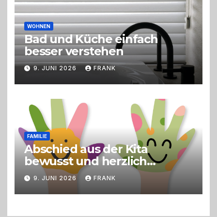
WOHNEN
Bad und Küche einfach
besser verstehen
9. JUNI 2026
FRANK
FAMILIE
Abschied aus der Kita
bewusst und herzlich
gestalten
9. JUNI 2026
FRANK