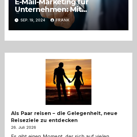
E-Mail-Marketing für
Unternehmen: Mit
Öffnungsraten zum Erfolg
SEP. 19, 2024
FRANK
Als Paar reisen – die Gelegenheit, neue
Reiseziele zu entdecken
26. Juli 2026
Es gibt einen Moment, der sich auf vielen