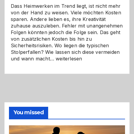
Dass Heimwerken im Trend liegt, ist nicht mehr
von der Hand zu weisen. Viele möchten Kosten
sparen. Andere lieben es, ihre Kreativität
zuhause auszuleben. Fehler mit unangenehmen
Folgen könnten jedoch die Folge sein. Das geht
von zusätzlichen Kosten bis hin zu
Sicherheitsrisiken. Wo liegen die typischen
Stolperfallen? Wie lassen sich diese vermeiden
Selber
und wann macht…
weiterlesen
machen
oder
Profi
holen?
So
triffst
du
die
You missed
richtige
Entscheidung