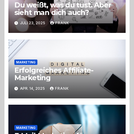
Du weißt, was du tust. Aber
sieht man dich auch?
JULI 23, 2025
FRANK
MARKETING
Erfolgreiches Affiliate-
Marketing
APR. 14, 2025
FRANK
MARKETING