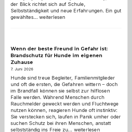
der Blick richtet sich auf Schule,
Selbstständigkeit und neue Erfahrungen. Ein gut
Abschied
gewähltes…
weiterlesen
aus
der
Kita
bewusst
Wenn der beste Freund in Gefahr ist:
und
Brandschutz für Hunde im eigenen
herzlich
gestalten
Zuhause
7. Juni 2026
Hunde sind treue Begleiter, Familienmitglieder
und oft die ersten, die Gefahren wittern – doch
im Brandfall können sie selbst zur hilflosen
Falle werden. Während Menschen durch
Rauchmelder geweckt werden und Fluchtwege
nutzen können, reagieren Hunde oft instinktiv:
Sie verstecken sich, laufen in Panik umher oder
suchen Schutz bei ihren Menschen, anstatt
Wenn
selbstständig ins Freie zu…
weiterlesen