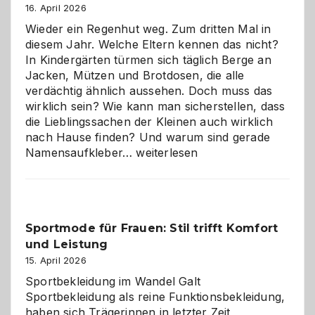
Hundepension
16. April 2026
die
Wieder ein Regenhut weg. Zum dritten Mal in
richtige
diesem Jahr. Welche Eltern kennen das nicht?
Wahl?
In Kindergärten türmen sich täglich Berge an
Jacken, Mützen und Brotdosen, die alle
verdächtig ähnlich aussehen. Doch muss das
wirklich sein? Wie kann man sicherstellen, dass
die Lieblingssachen der Kleinen auch wirklich
nach Hause finden? Und warum sind gerade
Namensaufkleber
Namensaufkleber…
weiterlesen
im
Kindergarten:
Kleine
Helfer
Sportmode für Frauen: Stil trifft Komfort
gegen
und Leistung
das
große
15. April 2026
Chaos
Sportbekleidung im Wandel Galt
Sportbekleidung als reine Funktionsbekleidung,
haben sich Trägerinnen in letzter Zeit