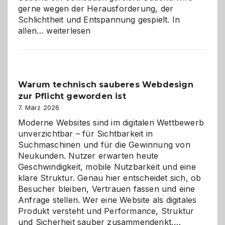
gerne wegen der Herausforderung, der
Schlichtheit und Entspannung gespielt. In
Sudoku
allen…
weiterlesen
entdecken:
Der
Klassiker
unter
Warum technisch sauberes Webdesign
den
zur Pflicht geworden ist
Logikrätseln
7. März 2026
Moderne Websites sind im digitalen Wettbewerb
unverzichtbar – für Sichtbarkeit in
Suchmaschinen und für die Gewinnung von
Neukunden. Nutzer erwarten heute
Geschwindigkeit, mobile Nutzbarkeit und eine
klare Struktur. Genau hier entscheidet sich, ob
Besucher bleiben, Vertrauen fassen und eine
Anfrage stellen. Wer eine Website als digitales
Produkt versteht und Performance, Struktur
Warum
und Sicherheit sauber zusammendenkt,…