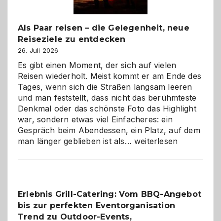
Als Paar reisen – die Gelegenheit, neue
Reiseziele zu entdecken
26. Juli 2026
Es gibt einen Moment, der sich auf vielen
Reisen wiederholt. Meist kommt er am Ende des
Tages, wenn sich die Straßen langsam leeren
und man feststellt, dass nicht das berühmteste
Denkmal oder das schönste Foto das Highlight
war, sondern etwas viel Einfacheres: ein
Gespräch beim Abendessen, ein Platz, auf dem
Als
man länger geblieben ist als…
weiterlesen
Paar
reisen
–
die
Erlebnis Grill-Catering: Vom BBQ-Angebot
Gelegenheit,
bis zur perfekten Eventorganisation
neue
Reiseziele
Trend zu Outdoor-Events,