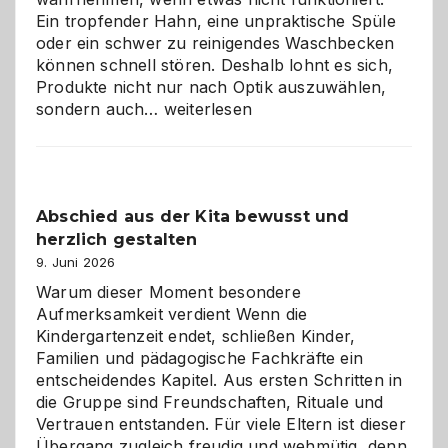
Ein tropfender Hahn, eine unpraktische Spüle
oder ein schwer zu reinigendes Waschbecken
können schnell stören. Deshalb lohnt es sich,
Produkte nicht nur nach Optik auszuwählen,
Bad
sondern auch…
weiterlesen
und
Küche
einfach
besser
Abschied aus der Kita bewusst und
verstehen
herzlich gestalten
9. Juni 2026
Warum dieser Moment besondere
Aufmerksamkeit verdient Wenn die
Kindergartenzeit endet, schließen Kinder,
Familien und pädagogische Fachkräfte ein
entscheidendes Kapitel. Aus ersten Schritten in
die Gruppe sind Freundschaften, Rituale und
Vertrauen entstanden. Für viele Eltern ist dieser
Übergang zugleich freudig und wehmütig, denn