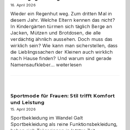
Hundepension
16. April 2026
die
Wieder ein Regenhut weg. Zum dritten Mal in
richtige
diesem Jahr. Welche Eltern kennen das nicht?
Wahl?
In Kindergärten türmen sich täglich Berge an
Jacken, Mützen und Brotdosen, die alle
verdächtig ähnlich aussehen. Doch muss das
wirklich sein? Wie kann man sicherstellen, dass
die Lieblingssachen der Kleinen auch wirklich
nach Hause finden? Und warum sind gerade
Namensaufkleber
Namensaufkleber…
weiterlesen
im
Kindergarten:
Kleine
Helfer
Sportmode für Frauen: Stil trifft Komfort
gegen
und Leistung
das
große
15. April 2026
Chaos
Sportbekleidung im Wandel Galt
Sportbekleidung als reine Funktionsbekleidung,