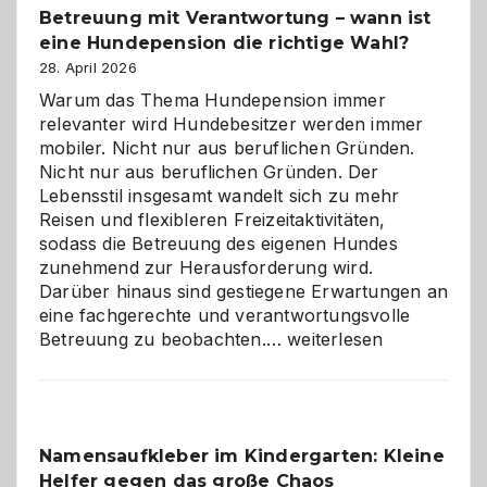
Betreuung mit Verantwortung – wann ist
eine Hundepension die richtige Wahl?
28. April 2026
Warum das Thema Hundepension immer
relevanter wird Hundebesitzer werden immer
mobiler. Nicht nur aus beruflichen Gründen.
Nicht nur aus beruflichen Gründen. Der
Lebensstil insgesamt wandelt sich zu mehr
Reisen und flexibleren Freizeitaktivitäten,
sodass die Betreuung des eigenen Hundes
zunehmend zur Herausforderung wird.
Darüber hinaus sind gestiegene Erwartungen an
eine fachgerechte und verantwortungsvolle
Betreuung
Betreuung zu beobachten.…
weiterlesen
mit
Verantwortung
–
wann
Namensaufkleber im Kindergarten: Kleine
ist
Helfer gegen das große Chaos
eine