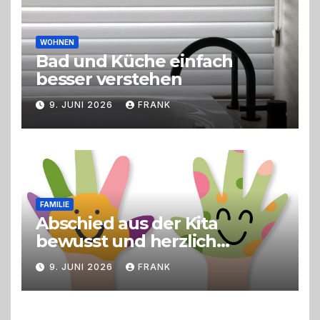
WOHNEN
Bad und Küche einfach
besser verstehen
9. JUNI 2026
FRANK
FAMILIE
Abschied aus der Kita
bewusst und herzlich
gestalten
9. JUNI 2026
FRANK