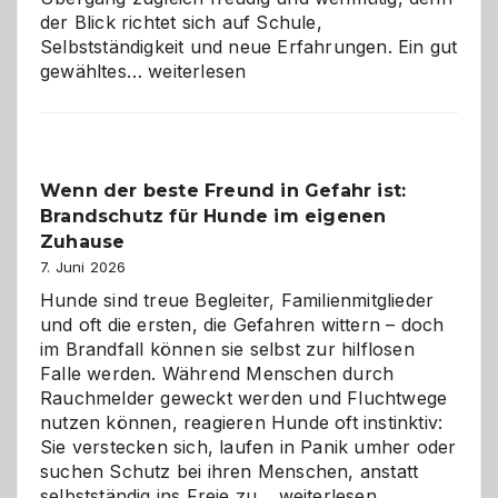
der Blick richtet sich auf Schule,
Selbstständigkeit und neue Erfahrungen. Ein gut
Abschied
gewähltes…
weiterlesen
aus
der
Kita
bewusst
Wenn der beste Freund in Gefahr ist:
und
Brandschutz für Hunde im eigenen
herzlich
gestalten
Zuhause
7. Juni 2026
Hunde sind treue Begleiter, Familienmitglieder
und oft die ersten, die Gefahren wittern – doch
im Brandfall können sie selbst zur hilflosen
Falle werden. Während Menschen durch
Rauchmelder geweckt werden und Fluchtwege
nutzen können, reagieren Hunde oft instinktiv:
Sie verstecken sich, laufen in Panik umher oder
suchen Schutz bei ihren Menschen, anstatt
Wenn
selbstständig ins Freie zu…
weiterlesen