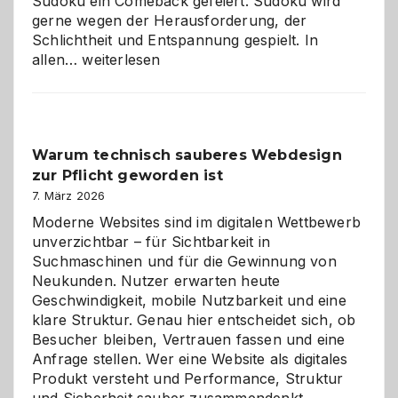
Sudoku ein Comeback gefeiert. Sudoku wird
gerne wegen der Herausforderung, der
Schlichtheit und Entspannung gespielt. In
Sudoku
allen…
weiterlesen
entdecken:
Der
Klassiker
unter
Warum technisch sauberes Webdesign
den
zur Pflicht geworden ist
Logikrätseln
7. März 2026
Moderne Websites sind im digitalen Wettbewerb
unverzichtbar – für Sichtbarkeit in
Suchmaschinen und für die Gewinnung von
Neukunden. Nutzer erwarten heute
Geschwindigkeit, mobile Nutzbarkeit und eine
klare Struktur. Genau hier entscheidet sich, ob
Besucher bleiben, Vertrauen fassen und eine
Anfrage stellen. Wer eine Website als digitales
Produkt versteht und Performance, Struktur
Warum
und Sicherheit sauber zusammendenkt,…