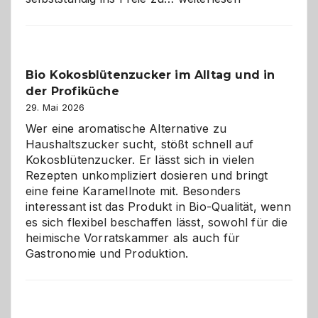
der
beste
Freund
in
Bio Kokosblütenzucker im Alltag und in
Gefahr
der Profiküche
ist:
Brandschutz
29. Mai 2026
für
Wer eine aromatische Alternative zu
Hunde
Haushaltszucker sucht, stößt schnell auf
im
Kokosblütenzucker. Er lässt sich in vielen
eigenen
Rezepten unkompliziert dosieren und bringt
Zuhause
eine feine Karamellnote mit. Besonders
interessant ist das Produkt in Bio-Qualität, wenn
es sich flexibel beschaffen lässt, sowohl für die
heimische Vorratskammer als auch für
Gastronomie und Produktion.