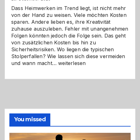
Dass Heimwerken im Trend liegt, ist nicht mehr
von der Hand zu weisen. Viele möchten Kosten
sparen. Andere lieben es, ihre Kreativität
zuhause auszuleben. Fehler mit unangenehmen
Folgen könnten jedoch die Folge sein. Das geht
von zusätzlichen Kosten bis hin zu
Sicherheitsrisiken. Wo liegen die typischen
Stolperfallen? Wie lassen sich diese vermeiden
Selber
und wann macht…
weiterlesen
machen
oder
Profi
holen?
So
triffst
du
die
You missed
richtige
Entscheidung