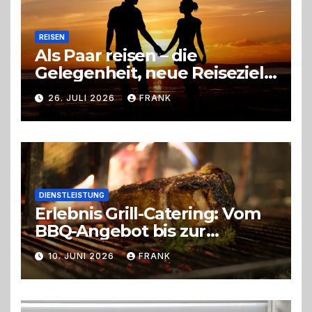
REISEN
Als Paar reisen – die
Gelegenheit, neue Reiseziele
zu entdecken
26. JULI 2026
FRANK
DIENSTLEISTUNG
Erlebnis Grill-Catering: Vom
BBQ-Angebot bis zur
perfekten Eventorganisation
10. JUNI 2026
FRANK
Trend zu Outdoor-Events,
Erlebnisgastronomie und
Live-Cooking