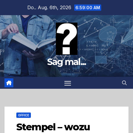
Zum
Do.. Aug. 6th, 2026
6:59:02 AM
Inhalt
springen
Sag mal...
OFFICE
Stempel – wozu