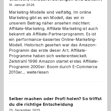
10. Januar 2026
Marketing-Modelle sind vielfältig. Im online
Marketing gibt es ein Modell, das wir in
unserem Beitrag näher ansehen möchten:
Affiliate-Marketing. Affiliate Marketing ist auch
bekannt als Affiliate-Partnerprogramm. Es ist
ein performance-basiertes Online-Marketing-
Modell. Historisch gesehen war das Amazon-
Programm das erste dieser Art. Affiliate-
Programme haben sich weiterentwickelt.
Zeitstrahl 1996 Amazon startet erstes Affiliate-
Programm 2000er: Boom durch E-Commerce
Affiliate-
2010er…
weiterlesen
Programm
im
Überblick:
Chancen,
Selber machen oder Profi holen? So triffst
Herausforderungen
du die richtige Entscheidung
und
Zukunft
25. Dezember 2025