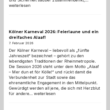
technisch
weiterlesen
sauberes
Webdesig
zur
Pflicht
Kölner Karneval 2026: Feierlaune und ein
geworden
dreifaches Alaaf!
ist
7. Februar 2026
Der Kölner Karneval – liebevoll als „fünfte
Jahreszeit“ bezeichnet – gehört zu den
lebendigsten Traditionen der Rheinmetropole.
Die Session 2026 steht unter dem Motto „Alaaf
– Mer dun et för Kölle!“ und rückt damit die
Verbundenheit zur Stadt sowie das
ehrenamtliche Engagement in den Mittelpunkt.
Gewürdigt werden all jene, die sich mit Herzblut
Kölner
für andere…
weiterlesen
Karneval
2026:
Feierlaune