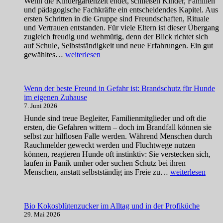
Wenn die Kindergartenzeit endet, schließen Kinder, Familien
und pädagogische Fachkräfte ein entscheidendes Kapitel. Aus
ersten Schritten in die Gruppe sind Freundschaften, Rituale
und Vertrauen entstanden. Für viele Eltern ist dieser Übergang
zugleich freudig und wehmütig, denn der Blick richtet sich
auf Schule, Selbstständigkeit und neue Erfahrungen. Ein gut
Abschied
gewähltes…
weiterlesen
aus
der
Kita
Wenn der beste Freund in Gefahr ist: Brandschutz für Hunde
bewusst
im eigenen Zuhause
und
7. Juni 2026
herzlich
gestalten
Hunde sind treue Begleiter, Familienmitglieder und oft die
ersten, die Gefahren wittern – doch im Brandfall können sie
selbst zur hilflosen Falle werden. Während Menschen durch
Rauchmelder geweckt werden und Fluchtwege nutzen
können, reagieren Hunde oft instinktiv: Sie verstecken sich,
laufen in Panik umher oder suchen Schutz bei ihren
Wenn
Menschen, anstatt selbstständig ins Freie zu…
weiterlesen
der
beste
Freund
Bio Kokosblütenzucker im Alltag und in der Profiküche
in
29. Mai 2026
Gefahr