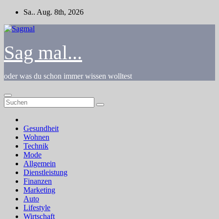
Zum
Sa.. Aug. 8th, 2026
Inhalt
springen
Sag mal...
oder was du schon immer wissen wolltest
Gesundheit
Wohnen
Technik
Mode
Allgemein
Dienstleistung
Finanzen
Marketing
Auto
Lifestyle
Wirtschaft