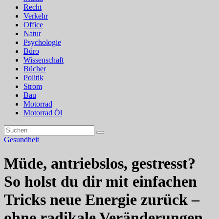
Recht
Verkehr
Office
Natur
Psychologie
Büro
Wissenschaft
Bücher
Politik
Strom
Bau
Motorrad
Motorrad Öl
Gesundheit
Müde, antriebslos, gestresst?
So holst du dir mit einfachen
Tricks neue Energie zurück –
ohne radikale Veränderungen