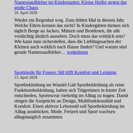
Namensaufkleber im Kindergarten: Kleine Helfer gegen das
wann
große Chaos
ist
16. April 2026
eine
Hundepension
Wieder ein Regenhut weg. Zum dritten Mal in diesem Jahr.
die
Welche Eltern kennen das nicht? In Kindergärten türmen sich
richtige
täglich Berge an Jacken, Mützen und Brotdosen, die alle
Wahl?
verdächtig ähnlich aussehen. Doch muss das wirklich sein?
Wie kann man sicherstellen, dass die Lieblingssachen der
Kleinen auch wirklich nach Hause finden? Und warum sind
Namensaufkleber
gerade Namensaufkleber…
weiterlesen
im
Kindergarten:
Kleine
Sportmode für Frauen: Stil trifft Komfort und Leistung
Helfer
15. April 2026
gegen
das
Sportbekleidung im Wandel Galt Sportbekleidung als reine
große
Funktionsbekleidung, haben sich Trägerinnen in letzter Zeit
Chaos
entschieden, Sportswear vielseitig im Alltag zu tragen. Damit
steigen die Ansprüche an Design, Multifunktionalität und
Komfort. Einen aktiven Lebensstil soll Sportbekleidung im
Alltag ausdrücken. Mode, Freizeit und Sport wachsen
alltagstauglich zusammen.