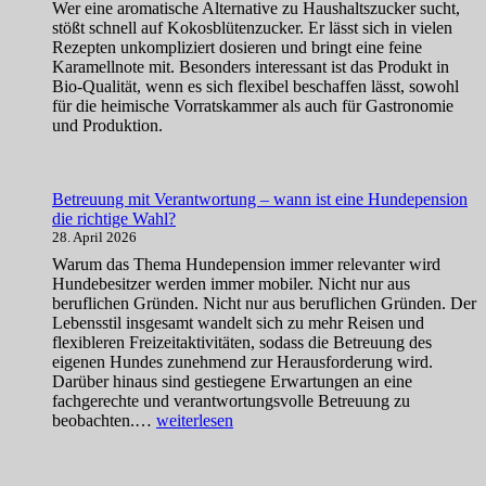
ist:
Wer eine aromatische Alternative zu Haushaltszucker sucht,
Brandschutz
stößt schnell auf Kokosblütenzucker. Er lässt sich in vielen
für
Rezepten unkompliziert dosieren und bringt eine feine
Hunde
Karamellnote mit. Besonders interessant ist das Produkt in
im
Bio-Qualität, wenn es sich flexibel beschaffen lässt, sowohl
eigenen
für die heimische Vorratskammer als auch für Gastronomie
Zuhause
und Produktion.
Betreuung mit Verantwortung – wann ist eine Hundepension
die richtige Wahl?
28. April 2026
Warum das Thema Hundepension immer relevanter wird
Hundebesitzer werden immer mobiler. Nicht nur aus
beruflichen Gründen. Nicht nur aus beruflichen Gründen. Der
Lebensstil insgesamt wandelt sich zu mehr Reisen und
flexibleren Freizeitaktivitäten, sodass die Betreuung des
eigenen Hundes zunehmend zur Herausforderung wird.
Darüber hinaus sind gestiegene Erwartungen an eine
fachgerechte und verantwortungsvolle Betreuung zu
Betreuung
beobachten.…
weiterlesen
mit
Verantwortung
–