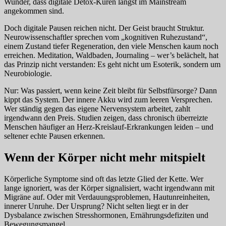
Wunder, dass digitale Detox-Kuren längst im Mainstream
angekommen sind.
Doch digitale Pausen reichen nicht. Der Geist braucht Struktur.
Neurowissenschaftler sprechen vom „kognitiven Ruhezustand“,
einem Zustand tiefer Regeneration, den viele Menschen kaum noch
erreichen. Meditation, Waldbaden, Journaling – wer’s belächelt, hat
das Prinzip nicht verstanden: Es geht nicht um Esoterik, sondern um
Neurobiologie.
Nur: Was passiert, wenn keine Zeit bleibt für Selbstfürsorge? Dann
kippt das System. Der innere Akku wird zum leeren Versprechen.
Wer ständig gegen das eigene Nervensystem arbeitet, zahlt
irgendwann den Preis. Studien zeigen, dass chronisch überreizte
Menschen häufiger an Herz-Kreislauf-Erkrankungen leiden – und
seltener echte Pausen erkennen.
Wenn der Körper nicht mehr mitspielt
Körperliche Symptome sind oft das letzte Glied der Kette. Wer
lange ignoriert, was der Körper signalisiert, wacht irgendwann mit
Migräne auf. Oder mit Verdauungsproblemen, Hautunreinheiten,
innerer Unruhe. Der Ursprung? Nicht selten liegt er in der
Dysbalance zwischen Stresshormonen, Ernährungsdefiziten und
Bewegungsmangel.