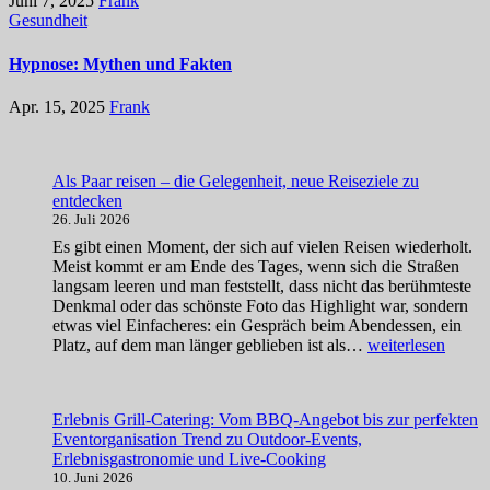
Juni 7, 2025
Frank
Gesundheit
Hypnose: Mythen und Fakten
Apr. 15, 2025
Frank
Als Paar reisen – die Gelegenheit, neue Reiseziele zu
entdecken
26. Juli 2026
Es gibt einen Moment, der sich auf vielen Reisen wiederholt.
Meist kommt er am Ende des Tages, wenn sich die Straßen
langsam leeren und man feststellt, dass nicht das berühmteste
Denkmal oder das schönste Foto das Highlight war, sondern
etwas viel Einfacheres: ein Gespräch beim Abendessen, ein
Als
Platz, auf dem man länger geblieben ist als…
weiterlesen
Paar
reisen
–
Erlebnis Grill-Catering: Vom BBQ-Angebot bis zur perfekten
die
Eventorganisation Trend zu Outdoor-Events,
Gelegenheit,
Erlebnisgastronomie und Live-Cooking
neue
10. Juni 2026
Reiseziele