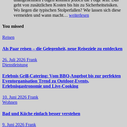
geht von zusätzlichen Kosten bis hin zu Sicherheitsrisiken.
Wo liegen die typischen Stolperfallen? Wie lassen sich diese
Selber
vermeiden und wann macht…
weiterlesen
machen
oder
You missed
Profi
holen?
Reisen
So
triffst
Als Paar reisen – die Gelegenheit, neue Reiseziele zu entdecken
du
die
26. Juli 2026
Frank
richtige
Dienstleistung
Entscheidung
Erlebnis Grill-Catering: Vom BBQ-Angebot bis zur perfekten
Eventorganisation Trend zu Outdoor-Events,
Erlebnisgastronomie und Live-Cooking
10. Juni 2026
Frank
Wohnen
Bad und Küche einfach besser verstehen
9. Juni 2026
Frank