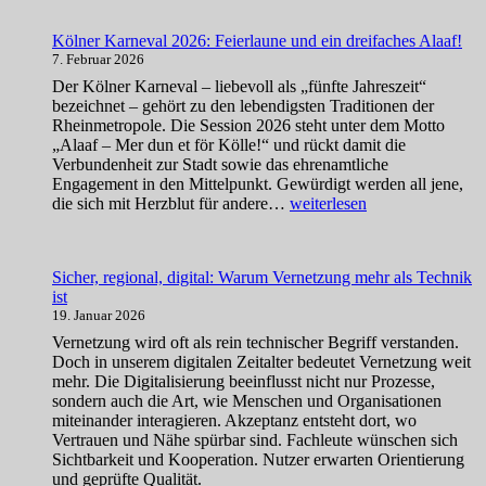
sauberes
Webdesign
Kölner Karneval 2026: Feierlaune und ein dreifaches Alaaf!
zur
7. Februar 2026
Pflicht
geworden
Der Kölner Karneval – liebevoll als „fünfte Jahreszeit“
ist
bezeichnet – gehört zu den lebendigsten Traditionen der
Rheinmetropole. Die Session 2026 steht unter dem Motto
„Alaaf – Mer dun et för Kölle!“ und rückt damit die
Verbundenheit zur Stadt sowie das ehrenamtliche
Engagement in den Mittelpunkt. Gewürdigt werden all jene,
Kölner
die sich mit Herzblut für andere…
weiterlesen
Karneval
2026:
Feierlaune
Sicher, regional, digital: Warum Vernetzung mehr als Technik
und
ist
ein
19. Januar 2026
dreifaches
Alaaf!
Vernetzung wird oft als rein technischer Begriff verstanden.
Doch in unserem digitalen Zeitalter bedeutet Vernetzung weit
mehr. Die Digitalisierung beeinflusst nicht nur Prozesse,
sondern auch die Art, wie Menschen und Organisationen
miteinander interagieren. Akzeptanz entsteht dort, wo
Vertrauen und Nähe spürbar sind. Fachleute wünschen sich
Sichtbarkeit und Kooperation. Nutzer erwarten Orientierung
und geprüfte Qualität.