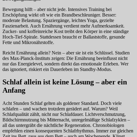
Bewegung hilft – aber nicht jede. Intensives Training bei
Erschöpfung wirkt oft wie ein Brandbeschleuniger. Besser:
moderate Belastung. Spaziergänge, leichtes Yoga, gezielte
Faszienarbeit. Auch Ernährung verdient mehr Aufmerksamkeit.
Zucker- und koffeinreiche Kost treibt den Körper in eine ständige
Hoch-Tief-Spirale. Stattdessen braucht er Ballaststoffe, gesunde
Fette und Mikronährstoffe.
Reicht Ernährung allein? Nein – aber sie ist ein Schlüssel. Studien
des Max-Planck-Instituts zeigen: Die Ernährung beeinflusst nicht
nur das Energielevel, sondern direkt das emotionale Erleben. Wer
das ignoriert, riskiert ein Dauerleben im Standby-Modus.
Schlaf allein ist keine Lösung – aber ein
Anfang
Acht Stunden Schlaf gelten als goldener Standard. Doch viele
schlafen – und wachen trotzdem gerädert auf. Warum? Weil
Schlafqualität zählt, nicht nur Schlafdauer. Lichtverschmutzung,
Bildschirmnutzung bis Mitternacht, unregelmäßige Schlafzyklen –
all das untergräbt die nächtliche Regeneration. Chronobiologen
empfehlen einen konsequenten Schlafrhythmus. Immer zur gleichen
Zeit ins Bett, raus aus dem Bett – auch am Wochenende. Klingt