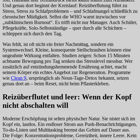
Und genau dort beginnt der Kreislauf: Reizüberflutung führt zu
Stress, Stress zu Schlafproblemen – und Schlafmangel schließlich zu
chronischer Müdigkeit. Selbst die WHO warnt inzwischen vor
„subklinischem Burnout“. Es trifft nicht nur Manager. Auch Schüler,
Pflegekräfte, Solo-Selbstständige – quer durch alle Schichten –
schleppen sich durch den Tag.
Was fehlt, ist oft nicht ein freier Nachmittag, sondern ein
Systemwechsel. Kleine, konsequente Stellschrauben können eine
ungeahnte Wirkung entfalten. Studien zeigen: Schon 15 Minuten
achtsame Bewegung pro Tag senken das Stresslevel messbar. Wer
zusätzlich auf entzündungshemmende Ernährung achtet, macht
seinem Körper ein echtes Angebot zur Regeneration. Programme
wie
Clean 9
, ursprünglich als Neun-Tage-Detox bekannt, setzen
genau dort an – beim Reset, nicht beim Pflasterkleben.
Reizüberflutet und leer: Wenn der Kopf
nicht abschalten will
Moderne Erschöpfung ist selten physischer Natur. Sie nistet sich im
Kopf ein, lautlos. Ein endloser Strom aus Push-Benachrichtigungen,
To-do-Listen und Multitasking bremst das Gehirn auf Dauer aus.
Die Folge: Konzentrationsprobleme, Gereiztheit, innere Leere. Kein