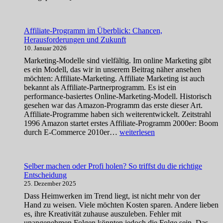
Affiliate-Programm im Überblick: Chancen,
Herausforderungen und Zukunft
10. Januar 2026
Marketing-Modelle sind vielfältig. Im online Marketing gibt
es ein Modell, das wir in unserem Beitrag näher ansehen
möchten: Affiliate-Marketing. Affiliate Marketing ist auch
bekannt als Affiliate-Partnerprogramm. Es ist ein
performance-basiertes Online-Marketing-Modell. Historisch
gesehen war das Amazon-Programm das erste dieser Art.
Affiliate-Programme haben sich weiterentwickelt. Zeitstrahl
1996 Amazon startet erstes Affiliate-Programm 2000er: Boom
Affiliate-
durch E-Commerce 2010er…
weiterlesen
Programm
im
Überblick:
Selber machen oder Profi holen? So triffst du die richtige
Chancen,
Entscheidung
Herausforderungen
25. Dezember 2025
und
Zukunft
Dass Heimwerken im Trend liegt, ist nicht mehr von der
Hand zu weisen. Viele möchten Kosten sparen. Andere lieben
es, ihre Kreativität zuhause auszuleben. Fehler mit
unangenehmen Folgen könnten jedoch die Folge sein. Das