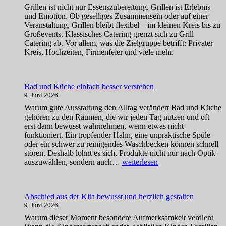
zu
Grillen ist nicht nur Essenszubereitung. Grillen ist Erlebnis
entdecken
und Emotion. Ob geselliges Zusammensein oder auf einer
Veranstaltung, Grillen bleibt flexibel – im kleinen Kreis bis zu
Großevents. Klassisches Catering grenzt sich zu Grill
Catering ab. Vor allem, was die Zielgruppe betrifft: Privater
Kreis, Hochzeiten, Firmenfeier und viele mehr.
Bad und Küche einfach besser verstehen
9. Juni 2026
Warum gute Ausstattung den Alltag verändert Bad und Küche
gehören zu den Räumen, die wir jeden Tag nutzen und oft
erst dann bewusst wahrnehmen, wenn etwas nicht
funktioniert. Ein tropfender Hahn, eine unpraktische Spüle
oder ein schwer zu reinigendes Waschbecken können schnell
stören. Deshalb lohnt es sich, Produkte nicht nur nach Optik
Bad
auszuwählen, sondern auch…
weiterlesen
und
Küche
einfach
Abschied aus der Kita bewusst und herzlich gestalten
besser
9. Juni 2026
verstehen
Warum dieser Moment besondere Aufmerksamkeit verdient