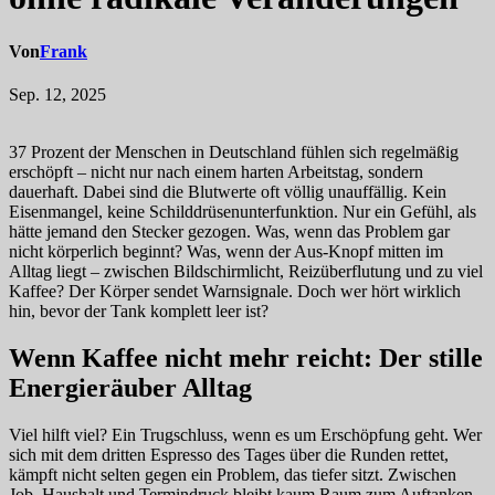
Von
Frank
Sep. 12, 2025
37 Prozent der Menschen in Deutschland fühlen sich regelmäßig
erschöpft – nicht nur nach einem harten Arbeitstag, sondern
dauerhaft. Dabei sind die Blutwerte oft völlig unauffällig. Kein
Eisenmangel, keine Schilddrüsenunterfunktion. Nur ein Gefühl, als
hätte jemand den Stecker gezogen. Was, wenn das Problem gar
nicht körperlich beginnt? Was, wenn der Aus-Knopf mitten im
Alltag liegt – zwischen Bildschirmlicht, Reizüberflutung und zu viel
Kaffee? Der Körper sendet Warnsignale. Doch wer hört wirklich
hin, bevor der Tank komplett leer ist?
Wenn Kaffee nicht mehr reicht: Der stille
Energieräuber Alltag
Viel hilft viel? Ein Trugschluss, wenn es um Erschöpfung geht. Wer
sich mit dem dritten Espresso des Tages über die Runden rettet,
kämpft nicht selten gegen ein Problem, das tiefer sitzt. Zwischen
Job, Haushalt und Termindruck bleibt kaum Raum zum Auftanken.