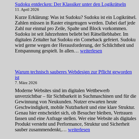
Sudoku entdecken: Der Klassiker unter den Logikrätseln
11. April 2026
Kurze Erklärung: Was ist Sudoku? Sudoku ist ein Logikrätsel.
Zahlen müssen in Raster eingetragen werden. Dabei darf jede
Zahl nur einmal pro Zeile, Spalte und Block vorkommen.
Sudoku ist seit Jahrzehnten beliebt bei Rätselliebhaber. Im
digitalen Zeitalter hat Sudoku ein Comeback gefeiert. Sudoku
wird gerne wegen der Herausforderung, der Schlichtheit und
Sudoku
Entspannung gespielt. In allen…
weiterlesen
entdecken:
Der
Klassiker
Warum technisch sauberes Webdesign zur Pflicht geworden
unter
ist
den
7. März 2026
Logikrätseln
Moderne Websites sind im digitalen Wettbewerb
unverzichtbar – für Sichtbarkeit in Suchmaschinen und für die
Gewinnung von Neukunden. Nutzer erwarten heute
Geschwindigkeit, mobile Nutzbarkeit und eine klare Struktur.
Genau hier entscheidet sich, ob Besucher bleiben, Vertrauen
fassen und eine Anfrage stellen. Wer eine Website als digitales
Produkt versteht und Performance, Struktur und Sicherheit
Warum
sauber zusammendenkt,…
weiterlesen
technisch