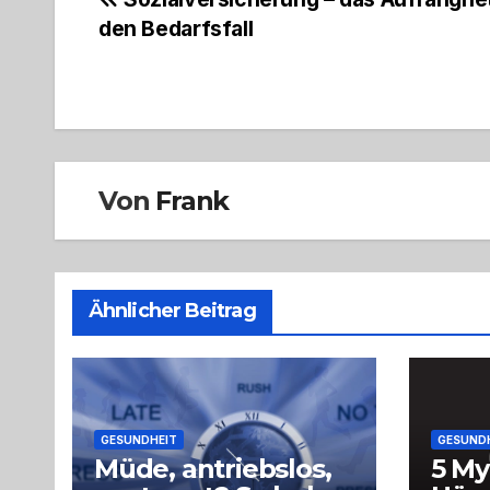
Beitragsnavigation
den Bedarfsfall
Von
Frank
Ähnlicher Beitrag
GESUNDHEIT
GESUND
Müde, antriebslos,
5 My