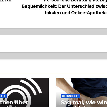
Bequemlichkeit: Der Unterschied zwis
lokalen und Online-Apothe
HEIT
GESUNDHEIT
then über
Sag mal, wie wir