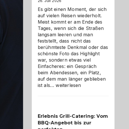
26. Juli 2026
Es gibt einen Moment, der sich
auf vielen Reisen wiederholt.
Meist kommt er am Ende des
Tages, wenn sich die Straßen
langsam leeren und man
feststellt, dass nicht das
berühmteste Denkmal oder das
schönste Foto das Highlight
war, sondern etwas viel
Einfacheres: ein Gespräch
beim Abendessen, ein Platz,
auf dem man länger geblieben
Als
ist als…
weiterlesen
Paar
reisen
–
die
Erlebnis Grill-Catering: Vom
Gelegenheit,
BBQ-Angebot bis zur
neue