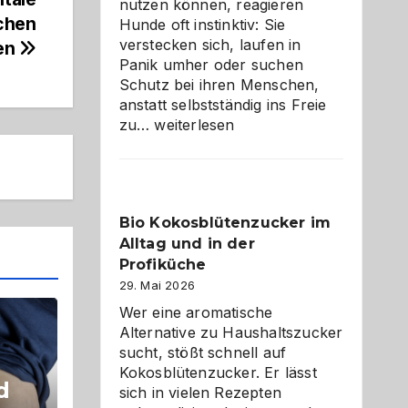
nutzen können, reagieren
chen
Hunde oft instinktiv: Sie
verstecken sich, laufen in
ken
Panik umher oder suchen
Schutz bei ihren Menschen,
anstatt selbstständig ins Freie
Wenn
zu…
weiterlesen
der
beste
Freund
in
Bio Kokosblütenzucker im
Gefahr
Alltag und in der
ist:
Brandschutz
Profiküche
für
29. Mai 2026
Hunde
Wer eine aromatische
im
Alternative zu Haushaltszucker
eigenen
sucht, stößt schnell auf
Zuhause
Kokosblütenzucker. Er lässt
d
sich in vielen Rezepten