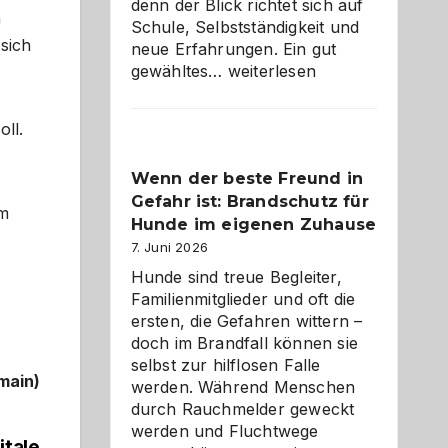
denn der Blick richtet sich auf
n
Schule, Selbstständigkeit und
sich
neue Erfahrungen. Ein gut
Abschied
gewähltes…
weiterlesen
aus
der
ll.
Kita
bewusst
Wenn der beste Freund in
und
Gefahr ist: Brandschutz für
herzlich
em
gestalten
Hunde im eigenen Zuhause
7. Juni 2026
Hunde sind treue Begleiter,
Familienmitglieder und oft die
ersten, die Gefahren wittern –
doch im Brandfall können sie
selbst zur hilflosen Falle
main)
werden. Während Menschen
durch Rauchmelder geweckt
werden und Fluchtwege
itale