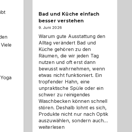
ibt
Bad und Küche einfach
besser verstehen
9. Juni 2026
Warum gute Ausstattung den
 den
Alltag verändert Bad und
 Viele
Küche gehören zu den
Räumen, die wir jeden Tag
nutzen und oft erst dann
bewusst wahrnehmen, wenn
etwas nicht funktioniert. Ein
s Yoga
tropfender Hahn, eine
unpraktische Spüle oder ein
schwer zu reinigendes
Waschbecken können schnell
stören. Deshalb lohnt es sich,
Produkte nicht nur nach Optik
Bad
auszuwählen, sondern auch…
und
weiterlesen