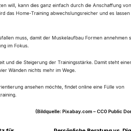
en will, kann dies ganz einfach durch die Anschaffung vo
ird das Home-Training abwechslungsreicher und es lassen 
sfallen muss, damit der Muskelaufbau Formen annehmen so
ung im Fokus.
it und die Steigerung der Trainingsstärke. Damit steht ein
vier Wänden nichts mehr im Wege.
entierung ansehen möchte, findet online eine Fülle von
raining.
(Bildquelle: Pixabay.com – CC0 Public Do
z für
Persönliche Beratung vs. Dig