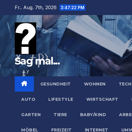
Zum
Fr.. Aug. 7th, 2026
3:47:23 PM
Inhalt
springen
Sag mal...
GESUNDHEIT
WOHNEN
TECH
AUTO
LIFESTYLE
WIRTSCHAFT
GARTEN
TIERE
BABY/KIND
ARBE
MÖBEL
FREIZEIT
INTERNET
UMW