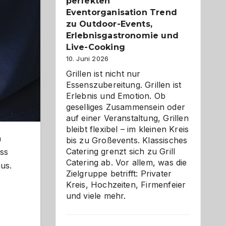
Reiseziele
perfekten
zu
Eventorganisation Trend
entdecken
zu Outdoor-Events,
Erlebnisgastronomie und
Live-Cooking
10. Juni 2026
Grillen ist nicht nur
Essenszubereitung. Grillen ist
Erlebnis und Emotion. Ob
geselliges Zusammensein oder
auf einer Veranstaltung, Grillen
bleibt flexibel – im kleinen Kreis
n
bis zu Großevents. Klassisches
Catering grenzt sich zu Grill
ess
Catering ab. Vor allem, was die
aus.
Zielgruppe betrifft: Privater
Kreis, Hochzeiten, Firmenfeier
und viele mehr.