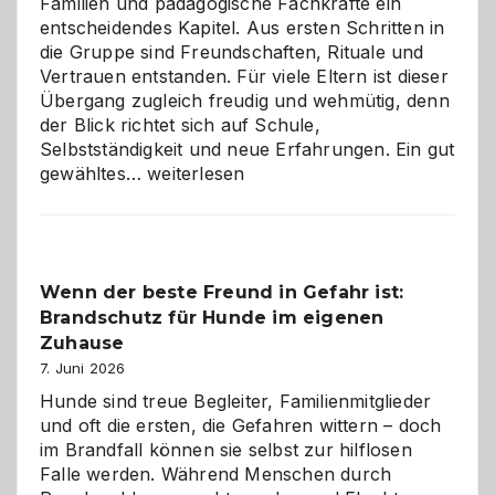
Familien und pädagogische Fachkräfte ein
entscheidendes Kapitel. Aus ersten Schritten in
die Gruppe sind Freundschaften, Rituale und
Vertrauen entstanden. Für viele Eltern ist dieser
Übergang zugleich freudig und wehmütig, denn
der Blick richtet sich auf Schule,
Selbstständigkeit und neue Erfahrungen. Ein gut
Abschied
gewähltes…
weiterlesen
aus
der
Kita
bewusst
Wenn der beste Freund in Gefahr ist:
und
Brandschutz für Hunde im eigenen
herzlich
gestalten
Zuhause
7. Juni 2026
Hunde sind treue Begleiter, Familienmitglieder
und oft die ersten, die Gefahren wittern – doch
im Brandfall können sie selbst zur hilflosen
Falle werden. Während Menschen durch