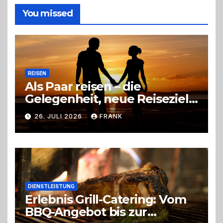
du
die
You missed
richtige
Entscheidung
REISEN
Als Paar reisen – die
Gelegenheit, neue Reiseziele
zu entdecken
26. JULI 2026
FRANK
DIENSTLEISTUNG
Erlebnis Grill-Catering: Vom
BBQ-Angebot bis zur