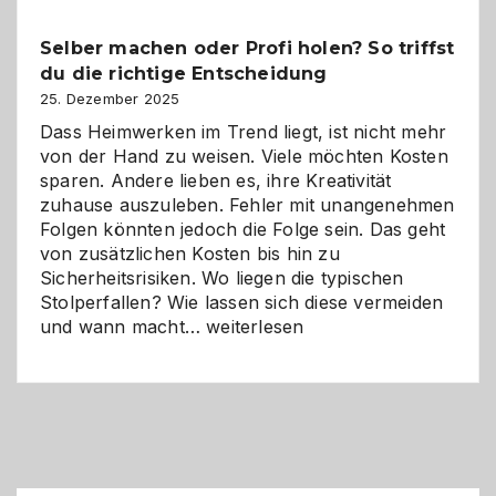
Überblick:
Chancen,
Selber machen oder Profi holen? So triffst
Herausforderungen
du die richtige Entscheidung
und
Zukunft
25. Dezember 2025
Dass Heimwerken im Trend liegt, ist nicht mehr
von der Hand zu weisen. Viele möchten Kosten
sparen. Andere lieben es, ihre Kreativität
zuhause auszuleben. Fehler mit unangenehmen
Folgen könnten jedoch die Folge sein. Das geht
von zusätzlichen Kosten bis hin zu
Sicherheitsrisiken. Wo liegen die typischen
Stolperfallen? Wie lassen sich diese vermeiden
Selber
und wann macht…
weiterlesen
machen
oder
Profi
holen?
So
triffst