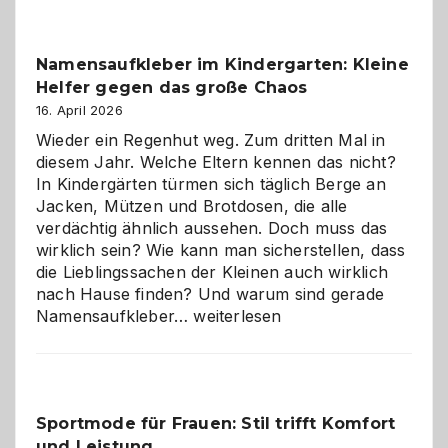
Verantwortung
–
wann
Namensaufkleber im Kindergarten: Kleine
ist
Helfer gegen das große Chaos
eine
Hundepension
16. April 2026
die
Wieder ein Regenhut weg. Zum dritten Mal in
richtige
diesem Jahr. Welche Eltern kennen das nicht?
Wahl?
In Kindergärten türmen sich täglich Berge an
Jacken, Mützen und Brotdosen, die alle
verdächtig ähnlich aussehen. Doch muss das
wirklich sein? Wie kann man sicherstellen, dass
die Lieblingssachen der Kleinen auch wirklich
nach Hause finden? Und warum sind gerade
Namensaufkleber
Namensaufkleber…
weiterlesen
im
Kindergarten:
Kleine
Helfer
Sportmode für Frauen: Stil trifft Komfort
gegen
und Leistung
das