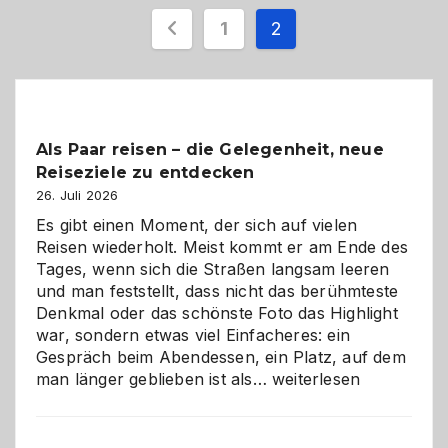
Seitennummerieru
1
2
der
Beiträge
Als Paar reisen – die Gelegenheit, neue
Reiseziele zu entdecken
26. Juli 2026
Es gibt einen Moment, der sich auf vielen
Reisen wiederholt. Meist kommt er am Ende des
Tages, wenn sich die Straßen langsam leeren
und man feststellt, dass nicht das berühmteste
Denkmal oder das schönste Foto das Highlight
war, sondern etwas viel Einfacheres: ein
Gespräch beim Abendessen, ein Platz, auf dem
Als
man länger geblieben ist als…
weiterlesen
Paar
reisen
–