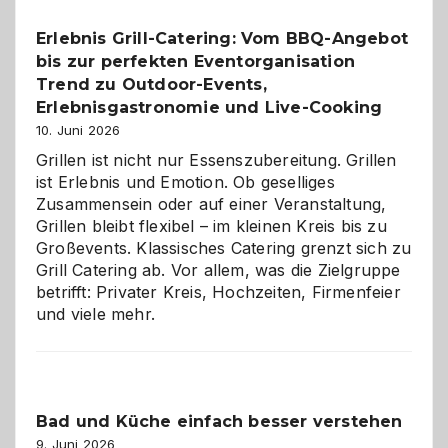
die
Erlebnis Grill-Catering: Vom BBQ-Angebot
Gelegenheit,
bis zur perfekten Eventorganisation
neue
Reiseziele
Trend zu Outdoor-Events,
zu
Erlebnisgastronomie und Live-Cooking
entdecken
10. Juni 2026
Grillen ist nicht nur Essenszubereitung. Grillen
ist Erlebnis und Emotion. Ob geselliges
Zusammensein oder auf einer Veranstaltung,
Grillen bleibt flexibel – im kleinen Kreis bis zu
Großevents. Klassisches Catering grenzt sich zu
Grill Catering ab. Vor allem, was die Zielgruppe
betrifft: Privater Kreis, Hochzeiten, Firmenfeier
und viele mehr.
Bad und Küche einfach besser verstehen
9. Juni 2026