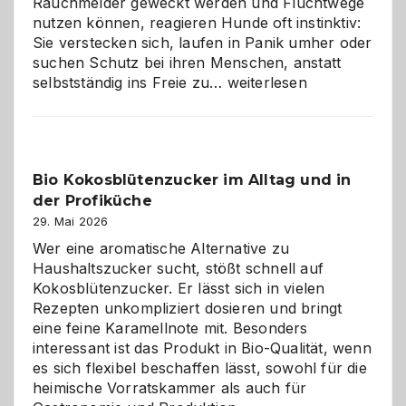
Rauchmelder geweckt werden und Fluchtwege
nutzen können, reagieren Hunde oft instinktiv:
Sie verstecken sich, laufen in Panik umher oder
suchen Schutz bei ihren Menschen, anstatt
Wenn
selbstständig ins Freie zu…
weiterlesen
der
beste
Freund
in
Bio Kokosblütenzucker im Alltag und in
Gefahr
der Profiküche
ist:
Brandschutz
29. Mai 2026
für
Wer eine aromatische Alternative zu
Hunde
Haushaltszucker sucht, stößt schnell auf
im
Kokosblütenzucker. Er lässt sich in vielen
eigenen
Rezepten unkompliziert dosieren und bringt
Zuhause
eine feine Karamellnote mit. Besonders
interessant ist das Produkt in Bio-Qualität, wenn
es sich flexibel beschaffen lässt, sowohl für die
heimische Vorratskammer als auch für