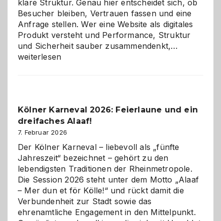
klare Struktur. Genau hier entscheidet sich, ob
Besucher bleiben, Vertrauen fassen und eine
Anfrage stellen. Wer eine Website als digitales
Produkt versteht und Performance, Struktur
Warum
und Sicherheit sauber zusammendenkt,…
technisch
weiterlesen
sauberes
Webdesig
zur
Pflicht
Kölner Karneval 2026: Feierlaune und ein
geworden
dreifaches Alaaf!
ist
7. Februar 2026
Der Kölner Karneval – liebevoll als „fünfte
Jahreszeit“ bezeichnet – gehört zu den
lebendigsten Traditionen der Rheinmetropole.
Die Session 2026 steht unter dem Motto „Alaaf
– Mer dun et för Kölle!“ und rückt damit die
Verbundenheit zur Stadt sowie das
ehrenamtliche Engagement in den Mittelpunkt.