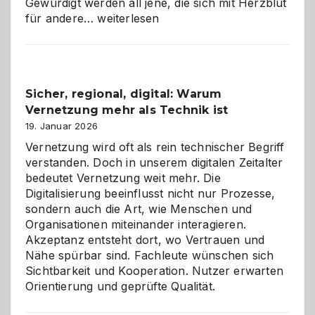
Gewürdigt werden all jene, die sich mit Herzblut
Kölner
für andere…
weiterlesen
Karneval
2026:
Feierlaune
und
Sicher, regional, digital: Warum
ein
Vernetzung mehr als Technik ist
dreifaches
Alaaf!
19. Januar 2026
Vernetzung wird oft als rein technischer Begriff
verstanden. Doch in unserem digitalen Zeitalter
bedeutet Vernetzung weit mehr. Die
Digitalisierung beeinflusst nicht nur Prozesse,
sondern auch die Art, wie Menschen und
Organisationen miteinander interagieren.
Akzeptanz entsteht dort, wo Vertrauen und
Nähe spürbar sind. Fachleute wünschen sich
Sichtbarkeit und Kooperation. Nutzer erwarten
Orientierung und geprüfte Qualität.