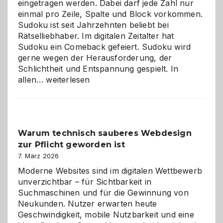
eingetragen werden. Dabei darf jede Zahl nur
einmal pro Zeile, Spalte und Block vorkommen.
Sudoku ist seit Jahrzehnten beliebt bei
Rätselliebhaber. Im digitalen Zeitalter hat
Sudoku ein Comeback gefeiert. Sudoku wird
gerne wegen der Herausforderung, der
Schlichtheit und Entspannung gespielt. In
Sudoku
allen…
weiterlesen
entdecken:
Der
Klassiker
unter
Warum technisch sauberes Webdesign
den
zur Pflicht geworden ist
Logikrätseln
7. März 2026
Moderne Websites sind im digitalen Wettbewerb
unverzichtbar – für Sichtbarkeit in
Suchmaschinen und für die Gewinnung von
Neukunden. Nutzer erwarten heute
Geschwindigkeit, mobile Nutzbarkeit und eine