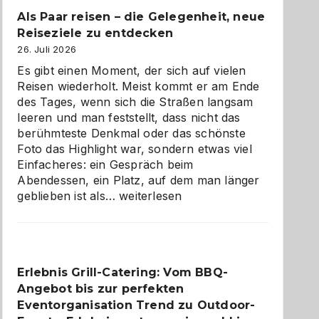
Als Paar reisen – die Gelegenheit, neue
Reiseziele zu entdecken
26. Juli 2026
Es gibt einen Moment, der sich auf vielen
Reisen wiederholt. Meist kommt er am Ende
des Tages, wenn sich die Straßen langsam
leeren und man feststellt, dass nicht das
berühmteste Denkmal oder das schönste
Foto das Highlight war, sondern etwas viel
Einfacheres: ein Gespräch beim
Abendessen, ein Platz, auf dem man länger
Als
geblieben ist als…
weiterlesen
Paar
reisen
–
die
Erlebnis Grill-Catering: Vom BBQ-
Gelegenheit,
Angebot bis zur perfekten
neue
Reiseziele
Eventorganisation Trend zu Outdoor-