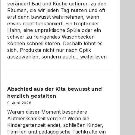
verändert Bad und Küche gehören zu den
Räumen, die wir jeden Tag nutzen und oft
erst dann bewusst wahrnehmen, wenn
etwas nicht funktioniert. Ein tropfender
Hahn, eine unpraktische Spüle oder ein
schwer zu reinigendes Waschbecken
können schnell stören. Deshalb lohnt es
sich, Produkte nicht nur nach Optik
Bad
auszuwählen, sondern auch…
weiterlesen
und
Küche
einfach
besser
Abschied aus der Kita bewusst und
verstehen
herzlich gestalten
9. Juni 2026
Warum dieser Moment besondere
Aufmerksamkeit verdient Wenn die
Kindergartenzeit endet, schließen Kinder,
Familien und pädagogische Fachkräfte ein