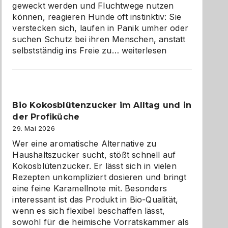
geweckt werden und Fluchtwege nutzen
können, reagieren Hunde oft instinktiv: Sie
verstecken sich, laufen in Panik umher oder
suchen Schutz bei ihren Menschen, anstatt
Wenn
selbstständig ins Freie zu…
weiterlesen
der
beste
Freund
in
Bio Kokosblütenzucker im Alltag und in
Gefahr
der Profiküche
ist:
Brandschutz
29. Mai 2026
für
Wer eine aromatische Alternative zu
Hunde
Haushaltszucker sucht, stößt schnell auf
im
Kokosblütenzucker. Er lässt sich in vielen
eigenen
Rezepten unkompliziert dosieren und bringt
Zuhause
eine feine Karamellnote mit. Besonders
interessant ist das Produkt in Bio-Qualität,
wenn es sich flexibel beschaffen lässt,
sowohl für die heimische Vorratskammer als