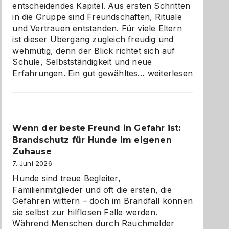
entscheidendes Kapitel. Aus ersten Schritten
in die Gruppe sind Freundschaften, Rituale
und Vertrauen entstanden. Für viele Eltern
ist dieser Übergang zugleich freudig und
wehmütig, denn der Blick richtet sich auf
Schule, Selbstständigkeit und neue
Abschied
Erfahrungen. Ein gut gewähltes…
weiterlesen
aus
der
Kita
bewusst
Wenn der beste Freund in Gefahr ist:
und
Brandschutz für Hunde im eigenen
herzlich
gestalten
Zuhause
7. Juni 2026
Hunde sind treue Begleiter,
Familienmitglieder und oft die ersten, die
Gefahren wittern – doch im Brandfall können
sie selbst zur hilflosen Falle werden.
Während Menschen durch Rauchmelder