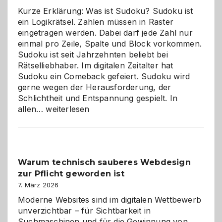
Kurze Erklärung: Was ist Sudoku? Sudoku ist
ein Logikrätsel. Zahlen müssen in Raster
eingetragen werden. Dabei darf jede Zahl nur
einmal pro Zeile, Spalte und Block vorkommen.
Sudoku ist seit Jahrzehnten beliebt bei
Rätselliebhaber. Im digitalen Zeitalter hat
Sudoku ein Comeback gefeiert. Sudoku wird
gerne wegen der Herausforderung, der
Schlichtheit und Entspannung gespielt. In
Sudoku
allen…
weiterlesen
entdecken:
Der
Klassiker
unter
Warum technisch sauberes Webdesign
den
zur Pflicht geworden ist
Logikrätseln
7. März 2026
Moderne Websites sind im digitalen Wettbewerb
unverzichtbar – für Sichtbarkeit in
Suchmaschinen und für die Gewinnung von