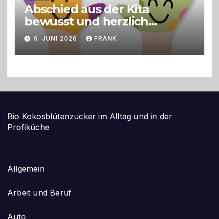
Abschied aus der Kita
bewusst und herzlich
gestalten
9. JUNI 2026
FRANK
Bio Kokosblütenzucker im Alltag und in der
Profiküche
Allgemein
Arbeit und Beruf
Auto