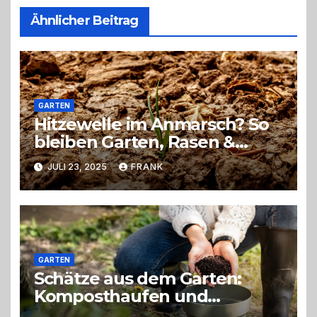
Ähnlicher Beitrag
GARTEN
Hitzewelle im Anmarsch? So
bleiben Garten, Rasen &
Balkon grün!
JULI 23, 2025
FRANK
GARTEN
Schätze aus dem Garten:
Komposthaufen und
Kompostsieb richtig nutzen