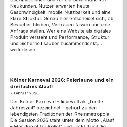
Neukunden. Nutzer erwarten heute
Geschwindigkeit, mobile Nutzbarkeit und eine
klare Struktur. Genau hier entscheidet sich, ob
Besucher bleiben, Vertrauen fassen und eine
Anfrage stellen. Wer eine Website als digitales
Produkt versteht und Performance, Struktur
Warum
und Sicherheit sauber zusammendenkt,…
technisch
weiterlesen
sauberes
Webdesig
zur
Pflicht
Kölner Karneval 2026: Feierlaune und ein
geworden
dreifaches Alaaf!
ist
7. Februar 2026
Der Kölner Karneval – liebevoll als „fünfte
Jahreszeit“ bezeichnet – gehört zu den
lebendigsten Traditionen der Rheinmetropole.
Die Session 2026 steht unter dem Motto „Alaaf
– Mer dun et för Kölle!“ und rückt damit die