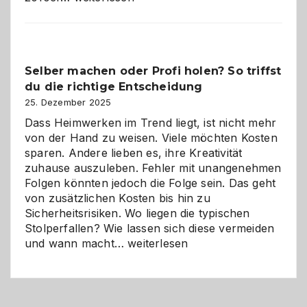
Programm
im
Überblick:
Chancen,
Selber machen oder Profi holen? So triffst
Herausforderungen
du die richtige Entscheidung
und
Zukunft
25. Dezember 2025
Dass Heimwerken im Trend liegt, ist nicht mehr
von der Hand zu weisen. Viele möchten Kosten
sparen. Andere lieben es, ihre Kreativität
zuhause auszuleben. Fehler mit unangenehmen
Folgen könnten jedoch die Folge sein. Das geht
von zusätzlichen Kosten bis hin zu
Sicherheitsrisiken. Wo liegen die typischen
Stolperfallen? Wie lassen sich diese vermeiden
Selber
und wann macht…
weiterlesen
machen
oder
Profi
holen?