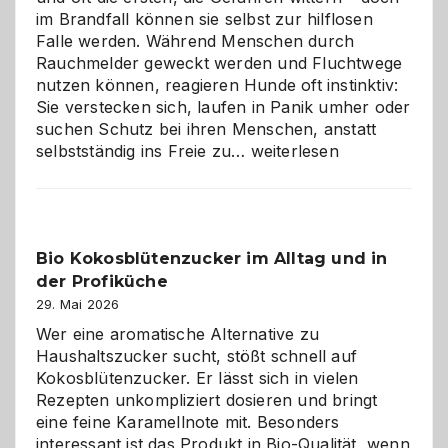
im Brandfall können sie selbst zur hilflosen
Falle werden. Während Menschen durch
Rauchmelder geweckt werden und Fluchtwege
nutzen können, reagieren Hunde oft instinktiv:
Sie verstecken sich, laufen in Panik umher oder
suchen Schutz bei ihren Menschen, anstatt
Wenn
selbstständig ins Freie zu…
weiterlesen
der
beste
Freund
in
Bio Kokosblütenzucker im Alltag und in
Gefahr
der Profiküche
ist:
Brandschutz
29. Mai 2026
für
Wer eine aromatische Alternative zu
Hunde
Haushaltszucker sucht, stößt schnell auf
im
Kokosblütenzucker. Er lässt sich in vielen
eigenen
Rezepten unkompliziert dosieren und bringt
Zuhause
eine feine Karamellnote mit. Besonders
interessant ist das Produkt in Bio-Qualität, wenn