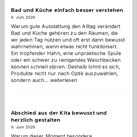
Bad und Küche einfach besser verstehen
9. Juni 2026
Warum gute Ausstattung den Alltag verändert
Bad und Küche gehören zu den Räumen, die
wir jeden Tag nutzen und oft erst dann bewusst
wahrnehmen, wenn etwas nicht funktioniert.
Ein tropfender Hahn, eine unpraktische Spüle
oder ein schwer zu reinigendes Waschbecken
können schnell stören. Deshalb lohnt es sich,
Produkte nicht nur nach Optik auszuwählen,
Bad
sondern auch…
weiterlesen
und
Küche
einfach
besser
Abschied aus der Kita bewusst und
verstehen
herzlich gestalten
9. Juni 2026
Warum dieser Moment besondere