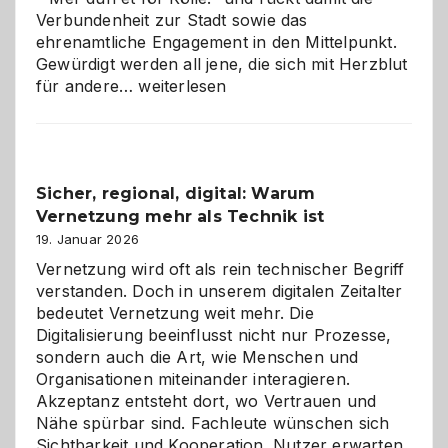
Verbundenheit zur Stadt sowie das
ehrenamtliche Engagement in den Mittelpunkt.
Gewürdigt werden all jene, die sich mit Herzblut
Kölner
für andere…
weiterlesen
Karneval
2026:
Feierlaune
und
Sicher, regional, digital: Warum
ein
Vernetzung mehr als Technik ist
dreifaches
Alaaf!
19. Januar 2026
Vernetzung wird oft als rein technischer Begriff
verstanden. Doch in unserem digitalen Zeitalter
bedeutet Vernetzung weit mehr. Die
Digitalisierung beeinflusst nicht nur Prozesse,
sondern auch die Art, wie Menschen und
Organisationen miteinander interagieren.
Akzeptanz entsteht dort, wo Vertrauen und
Nähe spürbar sind. Fachleute wünschen sich
Sichtbarkeit und Kooperation. Nutzer erwarten