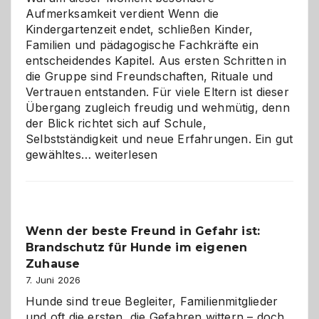
Aufmerksamkeit verdient Wenn die
Kindergartenzeit endet, schließen Kinder,
Familien und pädagogische Fachkräfte ein
entscheidendes Kapitel. Aus ersten Schritten in
die Gruppe sind Freundschaften, Rituale und
Vertrauen entstanden. Für viele Eltern ist dieser
Übergang zugleich freudig und wehmütig, denn
der Blick richtet sich auf Schule,
Selbstständigkeit und neue Erfahrungen. Ein gut
Abschied
gewähltes…
weiterlesen
aus
der
Kita
bewusst
Wenn der beste Freund in Gefahr ist:
und
Brandschutz für Hunde im eigenen
herzlich
gestalten
Zuhause
7. Juni 2026
Hunde sind treue Begleiter, Familienmitglieder
und oft die ersten, die Gefahren wittern – doch