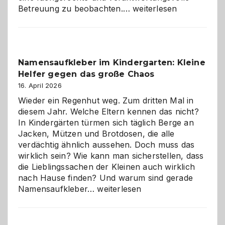
Betreuung
Betreuung zu beobachten.…
weiterlesen
mit
Verantwortung
–
wann
Namensaufkleber im Kindergarten: Kleine
ist
Helfer gegen das große Chaos
eine
Hundepension
16. April 2026
die
Wieder ein Regenhut weg. Zum dritten Mal in
richtige
diesem Jahr. Welche Eltern kennen das nicht?
Wahl?
In Kindergärten türmen sich täglich Berge an
Jacken, Mützen und Brotdosen, die alle
verdächtig ähnlich aussehen. Doch muss das
wirklich sein? Wie kann man sicherstellen, dass
die Lieblingssachen der Kleinen auch wirklich
nach Hause finden? Und warum sind gerade
Namensaufkleber
Namensaufkleber…
weiterlesen
im
Kindergarten:
Kleine