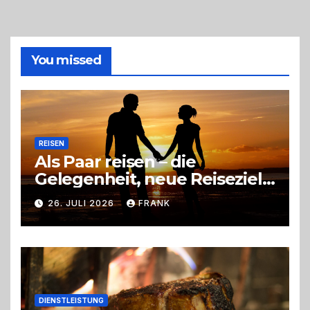
So
triffst
du
die
You missed
richtige
Entscheidung
REISEN
Als Paar reisen – die
Gelegenheit, neue Reiseziele
zu entdecken
26. JULI 2026
FRANK
DIENSTLEISTUNG