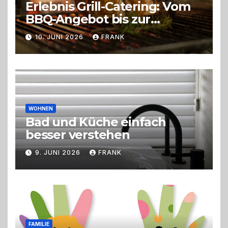
Erlebnis Grill-Catering: Vom
BBQ-Angebot bis zur
perfekten Eventorganisation
10. JUNI 2026
FRANK
Trend zu Outdoor-Events,
Erlebnisgastronomie und
Live-Cooking
WOHNEN
Bad und Küche einfach
besser verstehen
9. JUNI 2026
FRANK
FAMILIE