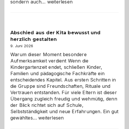
Bad
sondern auch…
weiterlesen
und
Küche
einfach
besser
Abschied aus der Kita bewusst und
verstehen
herzlich gestalten
9. Juni 2026
Warum dieser Moment besondere
Aufmerksamkeit verdient Wenn die
Kindergartenzeit endet, schließen Kinder,
Familien und pädagogische Fachkräfte ein
entscheidendes Kapitel. Aus ersten Schritten in
die Gruppe sind Freundschaften, Rituale und
Vertrauen entstanden. Für viele Eltern ist dieser
Übergang zugleich freudig und wehmütig, denn
der Blick richtet sich auf Schule,
Selbstständigkeit und neue Erfahrungen. Ein gut
Abschied
gewähltes…
weiterlesen
aus