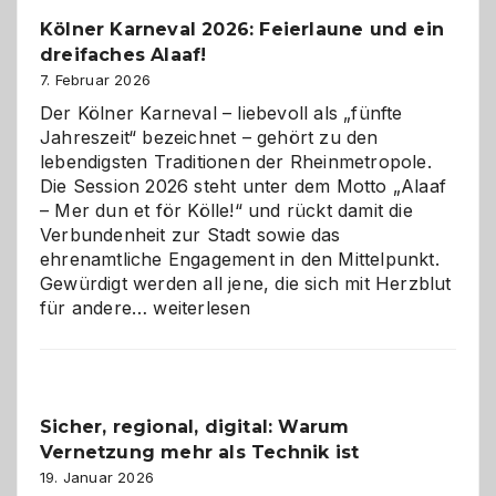
Pflicht
Kölner Karneval 2026: Feierlaune und ein
geworden
dreifaches Alaaf!
ist
7. Februar 2026
Der Kölner Karneval – liebevoll als „fünfte
Jahreszeit“ bezeichnet – gehört zu den
lebendigsten Traditionen der Rheinmetropole.
Die Session 2026 steht unter dem Motto „Alaaf
– Mer dun et för Kölle!“ und rückt damit die
Verbundenheit zur Stadt sowie das
ehrenamtliche Engagement in den Mittelpunkt.
Gewürdigt werden all jene, die sich mit Herzblut
Kölner
für andere…
weiterlesen
Karneval
2026:
Feierlaune
und
Sicher, regional, digital: Warum
ein
Vernetzung mehr als Technik ist
dreifaches
Alaaf!
19. Januar 2026