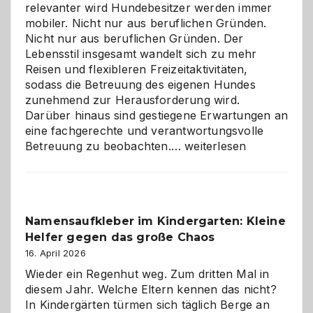
relevanter wird Hundebesitzer werden immer
mobiler. Nicht nur aus beruflichen Gründen.
Nicht nur aus beruflichen Gründen. Der
Lebensstil insgesamt wandelt sich zu mehr
Reisen und flexibleren Freizeitaktivitäten,
sodass die Betreuung des eigenen Hundes
zunehmend zur Herausforderung wird.
Darüber hinaus sind gestiegene Erwartungen an
eine fachgerechte und verantwortungsvolle
Betreuung
Betreuung zu beobachten.…
weiterlesen
mit
Verantwortung
–
wann
Namensaufkleber im Kindergarten: Kleine
ist
Helfer gegen das große Chaos
eine
Hundepension
16. April 2026
die
Wieder ein Regenhut weg. Zum dritten Mal in
richtige
diesem Jahr. Welche Eltern kennen das nicht?
Wahl?
In Kindergärten türmen sich täglich Berge an