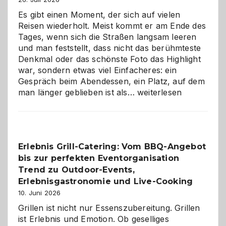
Es gibt einen Moment, der sich auf vielen
Reisen wiederholt. Meist kommt er am Ende des
Tages, wenn sich die Straßen langsam leeren
und man feststellt, dass nicht das berühmteste
Denkmal oder das schönste Foto das Highlight
war, sondern etwas viel Einfacheres: ein
Gespräch beim Abendessen, ein Platz, auf dem
Als
man länger geblieben ist als…
weiterlesen
Paar
reisen
–
die
Erlebnis Grill-Catering: Vom BBQ-Angebot
Gelegenheit,
bis zur perfekten Eventorganisation
neue
Reiseziele
Trend zu Outdoor-Events,
zu
Erlebnisgastronomie und Live-Cooking
entdecken
10. Juni 2026
Grillen ist nicht nur Essenszubereitung. Grillen
ist Erlebnis und Emotion. Ob geselliges