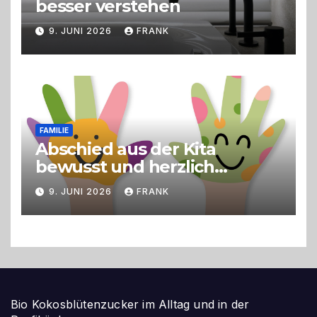
besser verstehen
9. JUNI 2026
FRANK
FAMILIE
Abschied aus der Kita
bewusst und herzlich
gestalten
9. JUNI 2026
FRANK
Bio Kokosblütenzucker im Alltag und in der