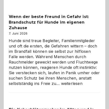
der
Kita
bewusst
Wenn der beste Freund in Gefahr ist:
und
Brandschutz für Hunde im eigenen
herzlich
gestalten
Zuhause
7. Juni 2026
Hunde sind treue Begleiter, Familienmitglieder
und oft die ersten, die Gefahren wittern – doch
im Brandfall können sie selbst zur hilflosen
Falle werden. Während Menschen durch
Rauchmelder geweckt werden und Fluchtwege
nutzen können, reagieren Hunde oft instinktiv:
Sie verstecken sich, laufen in Panik umher oder
suchen Schutz bei ihren Menschen, anstatt
Wenn
selbstständig ins Freie zu…
weiterlesen
der
beste
Freund
in