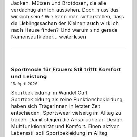
Jacken, Mützen und Brotdosen, die alle
verdächtig ähnlich aussehen. Doch muss das
wirklich sein? Wie kann man sicherstellen, dass
die Lieblingssachen der Kleinen auch wirklich
nach Hause finden? Und warum sind gerade
Namensaufkleber
Namensaufkleber…
weiterlesen
im
Kindergarten:
Kleine
Helfer
Sportmode für Frauen: Stil trifft Komfort
gegen
und Leistung
das
große
15. April 2026
Chaos
Sportbekleidung im Wandel Galt
Sportbekleidung als reine Funktionsbekleidung,
haben sich Trägerinnen in letzter Zeit
entschieden, Sportswear vielseitig im Alltag zu
tragen. Damit steigen die Ansprüche an Design,
Multifunktionalität und Komfort. Einen aktiven
Lebensstil soll Sportbekleidung im Alltag