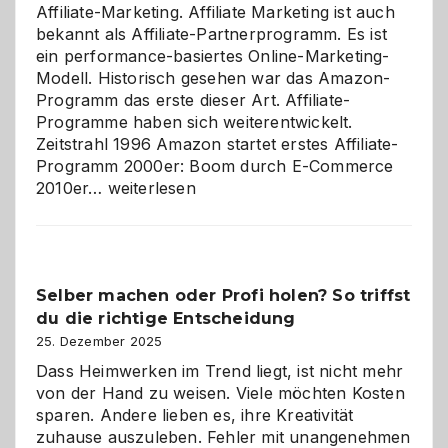
Affiliate-Marketing. Affiliate Marketing ist auch
bekannt als Affiliate-Partnerprogramm. Es ist
ein performance-basiertes Online-Marketing-
Modell. Historisch gesehen war das Amazon-
Programm das erste dieser Art. Affiliate-
Programme haben sich weiterentwickelt.
Zeitstrahl 1996 Amazon startet erstes Affiliate-
Programm 2000er: Boom durch E-Commerce
Affiliate-
2010er…
weiterlesen
Programm
im
Überblick:
Chancen,
Selber machen oder Profi holen? So triffst
Herausforderungen
du die richtige Entscheidung
und
Zukunft
25. Dezember 2025
Dass Heimwerken im Trend liegt, ist nicht mehr
von der Hand zu weisen. Viele möchten Kosten
sparen. Andere lieben es, ihre Kreativität
zuhause auszuleben. Fehler mit unangenehmen