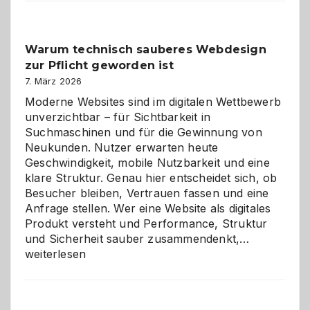
Der
Klassiker
unter
Warum technisch sauberes Webdesign
den
zur Pflicht geworden ist
Logikrätseln
7. März 2026
Moderne Websites sind im digitalen Wettbewerb
unverzichtbar – für Sichtbarkeit in
Suchmaschinen und für die Gewinnung von
Neukunden. Nutzer erwarten heute
Geschwindigkeit, mobile Nutzbarkeit und eine
klare Struktur. Genau hier entscheidet sich, ob
Besucher bleiben, Vertrauen fassen und eine
Anfrage stellen. Wer eine Website als digitales
Produkt versteht und Performance, Struktur
Warum
und Sicherheit sauber zusammendenkt,…
technisch
weiterlesen
sauberes
Webdesig
zur