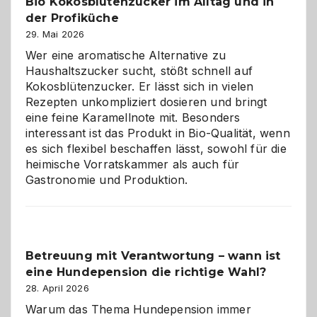
Bio Kokosblütenzucker im Alltag und in
Gefahr
der Profiküche
ist:
Brandschutz
29. Mai 2026
für
Wer eine aromatische Alternative zu
Hunde
Haushaltszucker sucht, stößt schnell auf
im
Kokosblütenzucker. Er lässt sich in vielen
eigenen
Rezepten unkompliziert dosieren und bringt
Zuhause
eine feine Karamellnote mit. Besonders
interessant ist das Produkt in Bio-Qualität, wenn
es sich flexibel beschaffen lässt, sowohl für die
heimische Vorratskammer als auch für
Gastronomie und Produktion.
Betreuung mit Verantwortung – wann ist
eine Hundepension die richtige Wahl?
28. April 2026
Warum das Thema Hundepension immer