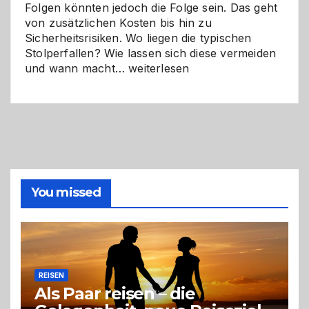
Folgen könnten jedoch die Folge sein. Das geht
von zusätzlichen Kosten bis hin zu
Sicherheitsrisiken. Wo liegen die typischen
Stolperfallen? Wie lassen sich diese vermeiden
Selber
und wann macht…
weiterlesen
machen
oder
Profi
holen?
So
triffst
du
die
You missed
richtige
Entscheidung
REISEN
Als Paar reisen – die