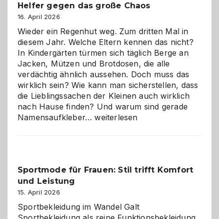
Helfer gegen das große Chaos
eine
Hundepension
16. April 2026
die
Wieder ein Regenhut weg. Zum dritten Mal in
richtige
diesem Jahr. Welche Eltern kennen das nicht?
Wahl?
In Kindergärten türmen sich täglich Berge an
Jacken, Mützen und Brotdosen, die alle
verdächtig ähnlich aussehen. Doch muss das
wirklich sein? Wie kann man sicherstellen, dass
die Lieblingssachen der Kleinen auch wirklich
nach Hause finden? Und warum sind gerade
Namensaufkleber
Namensaufkleber…
weiterlesen
im
Kindergarten:
Kleine
Helfer
Sportmode für Frauen: Stil trifft Komfort
gegen
und Leistung
das
große
15. April 2026
Chaos
Sportbekleidung im Wandel Galt
Sportbekleidung als reine Funktionsbekleidung,