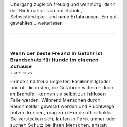
Übergang zugleich freudig und wehmütig, denn
der Blick richtet sich auf Schule,
Selbstständigkeit und neue Erfahrungen. Ein gut
Abschied
gewähltes…
weiterlesen
aus
der
Kita
bewusst
Wenn der beste Freund in Gefahr ist:
und
Brandschutz für Hunde im eigenen
herzlich
gestalten
Zuhause
7. Juni 2026
Hunde sind treue Begleiter, Familienmitglieder
und oft die ersten, die Gefahren wittern – doch
im Brandfall können sie selbst zur hilflosen
Falle werden. Während Menschen durch
Rauchmelder geweckt werden und Fluchtwege
nutzen können, reagieren Hunde oft instinktiv:
Sie verstecken sich, laufen in Panik umher oder
suchen Schutz bei ihren Menschen, anstatt