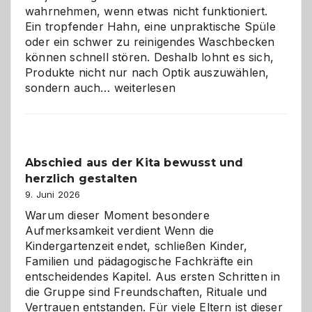
wahrnehmen, wenn etwas nicht funktioniert.
Ein tropfender Hahn, eine unpraktische Spüle
oder ein schwer zu reinigendes Waschbecken
können schnell stören. Deshalb lohnt es sich,
Produkte nicht nur nach Optik auszuwählen,
Bad
sondern auch…
weiterlesen
und
Küche
einfach
besser
Abschied aus der Kita bewusst und
verstehen
herzlich gestalten
9. Juni 2026
Warum dieser Moment besondere
Aufmerksamkeit verdient Wenn die
Kindergartenzeit endet, schließen Kinder,
Familien und pädagogische Fachkräfte ein
entscheidendes Kapitel. Aus ersten Schritten in
die Gruppe sind Freundschaften, Rituale und
Vertrauen entstanden. Für viele Eltern ist dieser