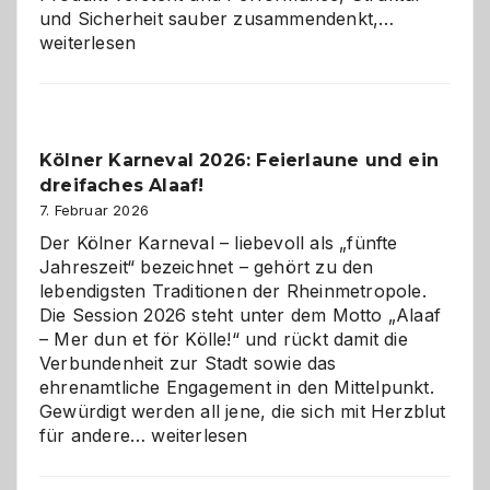
Warum
und Sicherheit sauber zusammendenkt,…
technisch
weiterlesen
sauberes
Webdesig
zur
Pflicht
Kölner Karneval 2026: Feierlaune und ein
geworden
dreifaches Alaaf!
ist
7. Februar 2026
Der Kölner Karneval – liebevoll als „fünfte
Jahreszeit“ bezeichnet – gehört zu den
lebendigsten Traditionen der Rheinmetropole.
Die Session 2026 steht unter dem Motto „Alaaf
– Mer dun et för Kölle!“ und rückt damit die
Verbundenheit zur Stadt sowie das
ehrenamtliche Engagement in den Mittelpunkt.
Gewürdigt werden all jene, die sich mit Herzblut
Kölner
für andere…
weiterlesen
Karneval
2026: