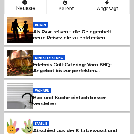
Neueste
Beliebt
Angesagt
REISEN
Als Paar reisen – die Gelegenheit,
neue Reiseziele zu entdecken
DIENSTLEISTUNG
Erlebnis Grill-Catering: Vom BBQ-
Angebot bis zur perfekten
Eventorganisation Trend zu Outdoor-
Events, Erlebnisgastronomie und Live-
Cooking
WOHNEN
Bad und Küche einfach besser
verstehen
FAMILIE
Abschied aus der Kita bewusst und