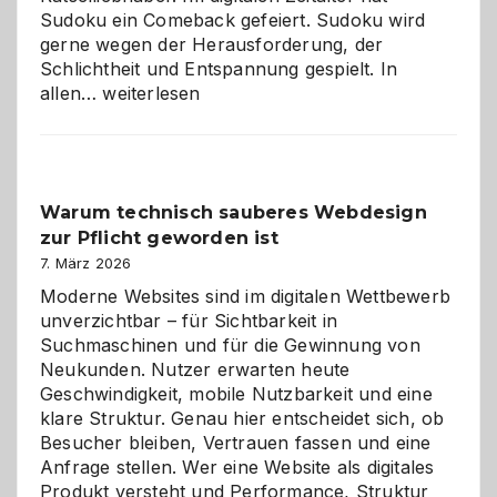
Sudoku ein Comeback gefeiert. Sudoku wird
gerne wegen der Herausforderung, der
Schlichtheit und Entspannung gespielt. In
Sudoku
allen…
weiterlesen
entdecken:
Der
Klassiker
unter
Warum technisch sauberes Webdesign
den
zur Pflicht geworden ist
Logikrätseln
7. März 2026
Moderne Websites sind im digitalen Wettbewerb
unverzichtbar – für Sichtbarkeit in
Suchmaschinen und für die Gewinnung von
Neukunden. Nutzer erwarten heute
Geschwindigkeit, mobile Nutzbarkeit und eine
klare Struktur. Genau hier entscheidet sich, ob
Besucher bleiben, Vertrauen fassen und eine
Anfrage stellen. Wer eine Website als digitales
Produkt versteht und Performance, Struktur