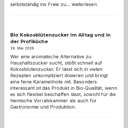
Wenn
selbstständig ins Freie zu…
weiterlesen
der
beste
Freund
in
Bio Kokosblütenzucker im Alltag und in
Gefahr
der Profiküche
ist:
Brandschutz
29. Mai 2026
für
Wer eine aromatische Alternative zu
Hunde
Haushaltszucker sucht, stößt schnell auf
im
Kokosblütenzucker. Er lässt sich in vielen
eigenen
Rezepten unkompliziert dosieren und bringt
Zuhause
eine feine Karamellnote mit. Besonders
interessant ist das Produkt in Bio-Qualität, wenn
es sich flexibel beschaffen lässt, sowohl für die
heimische Vorratskammer als auch für
Gastronomie und Produktion.