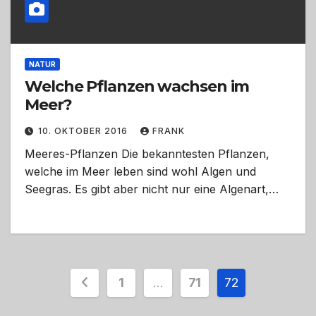
NATUR
Welche Pflanzen wachsen im
Meer?
10. OKTOBER 2016
FRANK
Meeres-Pflanzen Die bekanntesten Pflanzen,
welche im Meer leben sind wohl Algen und
Seegras. Es gibt aber nicht nur eine Algenart,…
Seitennummerierung
1
…
71
72
der