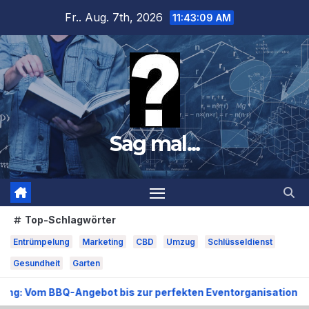
Zum
Fr.. Aug. 7th, 2026
11:43:11 AM
Inhalt
springen
Sag mal...
Top-Schlagwörter
Entrümpelung
Marketing
CBD
Umzug
Schlüsseldienst
Gesundheit
Garten
Angebot bis zur perfekten Eventorganisation Trend zu Outdoor