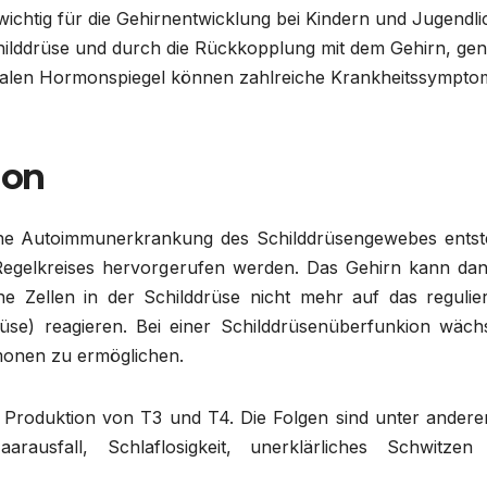
 wichtig für die Gehirnentwicklung bei Kindern und Jugendli
ilddrüse und durch die Rückkopplung mit dem Gehirn, ge
dealen Hormonspiegel können zahlreiche Krankheitssympto
ion
ine Autoimmunerkrankung des Schilddrüsengewebes entst
egelkreises hervorgerufen werden. Das Gehirn kann dan
ne Zellen in der Schilddrüse nicht mehr auf das regulie
e) reagieren. Bei einer Schilddrüsenüberfunkion wächs
monen zu ermöglichen.
e Produktion von T3 und T4. Die Folgen sind unter andere
ausfall, Schlaflosigkeit, unerklärliches Schwitzen