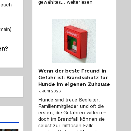
Abschied
gewähltes…
weiterlesen
 auch
aus
der
Kita
bewusst
omain)
und
herzlich
gestalten
en?
Wenn der beste Freund in
Gefahr ist: Brandschutz für
Hunde im eigenen Zuhause
7. Juni 2026
Hunde sind treue Begleiter,
Familienmitglieder und oft die
ersten, die Gefahren wittern –
doch im Brandfall können sie
selbst zur hilflosen Falle