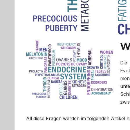
W
Die
Evo
mens
un
Sch
zwis
All diese Fragen werden im folgenden Artikel 