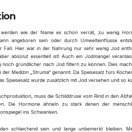
tion
n, werden wie der Name es schon verrät, zu wenig Ho
 kann angeboren sein oder durch Umwelteinflüsse entst
r Fall. Hier war in der Nahrung nur sehr wenig Jod entha
er absolut essentiell ist! Auch ein Jodmangel veranlass
noch gründlicher nach Jod filtern zu können. Dies macht
 der Medizin „Struma“ genannt. Da Speisesalz fürs Koche
 Das Speisesalz wurde zusätzlich mit Jod versehen und so 
schproduktion, muss die Schilddrüse vom Rind in den Abfal
rden. Die Hormone ähneln zu stark denen der menschl
monspiegel ins Schwanken.
den schleichend sein und lange unbemerkt bleiben. Mö