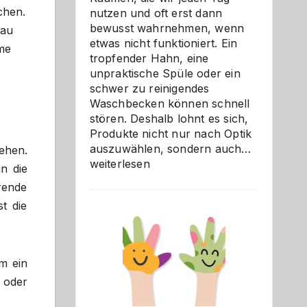
chen.
nutzen und oft erst dann
bewusst wahrnehmen, wenn
nau
etwas nicht funktioniert. Ein
me
tropfender Hahn, eine
unpraktische Spüle oder ein
schwer zu reinigendes
Waschbecken können schnell
stören. Deshalb lohnt es sich,
Produkte nicht nur nach Optik
Bad
auszuwählen, sondern auch…
ehen.
und
weiterlesen
n die
Küche
rende
einfach
t die
besser
verstehe
m ein
 oder