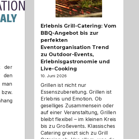
Reiseziele
zu
entdecken
Erlebnis Grill-Catering: Vom
BBQ-Angebot bis zur
perfekten
Eventorganisation Trend
zu Outdoor-Events,
Erlebnisgastronomie und
k der
Live-Cooking
r den
10. Juni 2026
t man
Grillen ist nicht nur
Essenszubereitung. Grillen ist
bzw.
Erlebnis und Emotion. Ob
nhang
geselliges Zusammensein oder
auf einer Veranstaltung, Grillen
bleibt flexibel – im kleinen Kreis
bis zu Großevents. Klassisches
Catering grenzt sich zu Grill