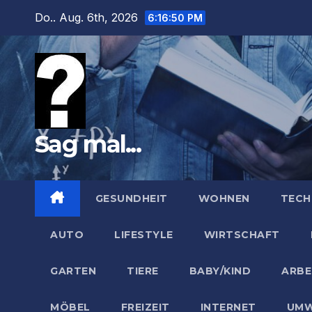
Zum
Do.. Aug. 6th, 2026
6:16:51 PM
Inhalt
springen
Sag mal...
GESUNDHEIT
WOHNEN
TECH
AUTO
LIFESTYLE
WIRTSCHAFT
GARTEN
TIERE
BABY/KIND
ARBE
MÖBEL
FREIZEIT
INTERNET
UMW