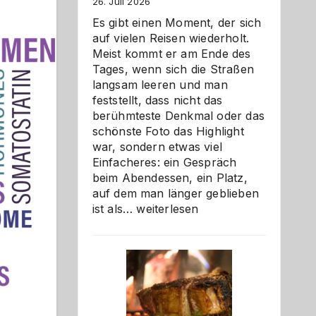
26. Juli 2026
Es gibt einen Moment, der sich
auf vielen Reisen wiederholt.
Meist kommt er am Ende des
Tages, wenn sich die Straßen
langsam leeren und man
feststellt, dass nicht das
berühmteste Denkmal oder das
schönste Foto das Highlight
war, sondern etwas viel
Einfacheres: ein Gespräch
beim Abendessen, ein Platz,
auf dem man länger geblieben
Als
ist als…
weiterlesen
Paar
reisen
–
die
Gelegenheit,
neue