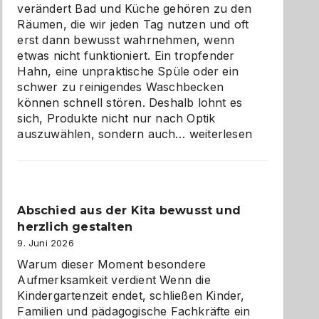
verändert Bad und Küche gehören zu den
Räumen, die wir jeden Tag nutzen und oft
erst dann bewusst wahrnehmen, wenn
etwas nicht funktioniert. Ein tropfender
Hahn, eine unpraktische Spüle oder ein
schwer zu reinigendes Waschbecken
können schnell stören. Deshalb lohnt es
sich, Produkte nicht nur nach Optik
Bad
auszuwählen, sondern auch…
weiterlesen
und
Küche
einfach
besser
Abschied aus der Kita bewusst und
verstehen
herzlich gestalten
9. Juni 2026
Warum dieser Moment besondere
Aufmerksamkeit verdient Wenn die
Kindergartenzeit endet, schließen Kinder,
Familien und pädagogische Fachkräfte ein