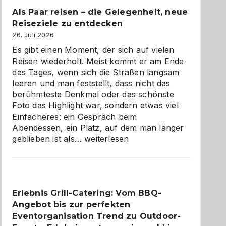
Als Paar reisen – die Gelegenheit, neue
Reiseziele zu entdecken
26. Juli 2026
Es gibt einen Moment, der sich auf vielen
Reisen wiederholt. Meist kommt er am Ende
des Tages, wenn sich die Straßen langsam
leeren und man feststellt, dass nicht das
berühmteste Denkmal oder das schönste
Foto das Highlight war, sondern etwas viel
Einfacheres: ein Gespräch beim
Abendessen, ein Platz, auf dem man länger
Als
geblieben ist als…
weiterlesen
Paar
reisen
–
die
Erlebnis Grill-Catering: Vom BBQ-
Gelegenheit,
Angebot bis zur perfekten
neue
Reiseziele
Eventorganisation Trend zu Outdoor-