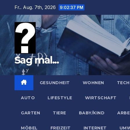
Zum
Fr.. Aug. 7th, 2026
9:02:38 PM
Inhalt
springen
Sag mal...
GESUNDHEIT
WOHNEN
TECH
AUTO
LIFESTYLE
WIRTSCHAFT
GARTEN
TIERE
BABY/KIND
ARBE
MÖBEL
FREIZEIT
INTERNET
UMW