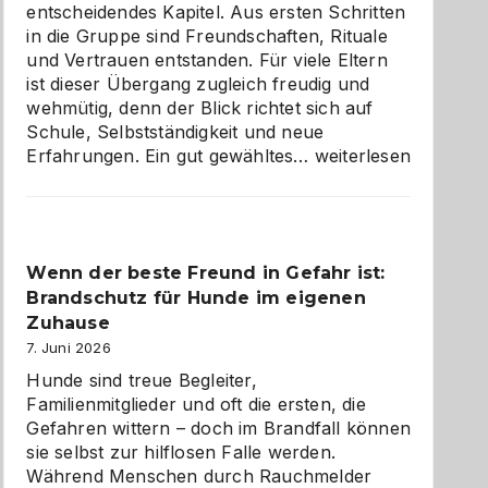
entscheidendes Kapitel. Aus ersten Schritten
in die Gruppe sind Freundschaften, Rituale
und Vertrauen entstanden. Für viele Eltern
ist dieser Übergang zugleich freudig und
wehmütig, denn der Blick richtet sich auf
Schule, Selbstständigkeit und neue
Abschied
Erfahrungen. Ein gut gewähltes…
weiterlesen
aus
der
Kita
bewusst
Wenn der beste Freund in Gefahr ist:
und
Brandschutz für Hunde im eigenen
herzlich
gestalten
Zuhause
7. Juni 2026
Hunde sind treue Begleiter,
Familienmitglieder und oft die ersten, die
Gefahren wittern – doch im Brandfall können
sie selbst zur hilflosen Falle werden.
Während Menschen durch Rauchmelder