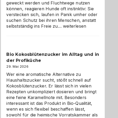
geweckt werden und Fluchtwege nutzen
können, reagieren Hunde oft instinktiv: Sie
verstecken sich, laufen in Panik umher oder
suchen Schutz bei ihren Menschen, anstatt
Wenn
selbstständig ins Freie zu…
weiterlesen
der
beste
Freund
in
Bio Kokosblütenzucker im Alltag und in
Gefahr
der Profiküche
ist:
Brandschutz
29. Mai 2026
für
Wer eine aromatische Alternative zu
Hunde
Haushaltszucker sucht, stößt schnell auf
im
Kokosblütenzucker. Er lässt sich in vielen
eigenen
Rezepten unkompliziert dosieren und bringt
Zuhause
eine feine Karamellnote mit. Besonders
interessant ist das Produkt in Bio-Qualität,
wenn es sich flexibel beschaffen lässt,
sowohl für die heimische Vorratskammer als