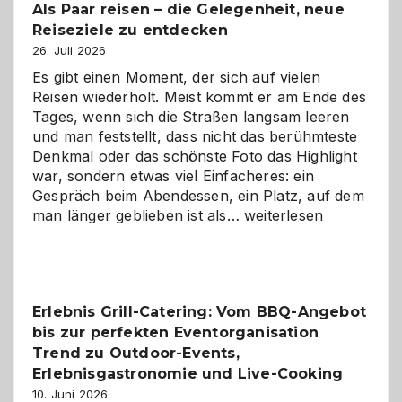
Als Paar reisen – die Gelegenheit, neue
Reiseziele zu entdecken
26. Juli 2026
Es gibt einen Moment, der sich auf vielen
Reisen wiederholt. Meist kommt er am Ende des
Tages, wenn sich die Straßen langsam leeren
und man feststellt, dass nicht das berühmteste
Denkmal oder das schönste Foto das Highlight
war, sondern etwas viel Einfacheres: ein
Gespräch beim Abendessen, ein Platz, auf dem
Als
man länger geblieben ist als…
weiterlesen
Paar
reisen
–
die
Erlebnis Grill-Catering: Vom BBQ-Angebot
Gelegenheit,
bis zur perfekten Eventorganisation
neue
Reiseziele
Trend zu Outdoor-Events,
zu
Erlebnisgastronomie und Live-Cooking
entdecken
10. Juni 2026