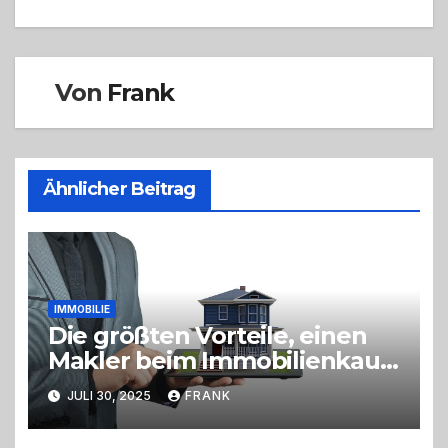
Von
Frank
Ähnlicher Beitrag
IMMOBILIE
Die größten Vorteile, einen
Makler beim Immobilienkauf
einzuschalten
JULI 30, 2025
FRANK