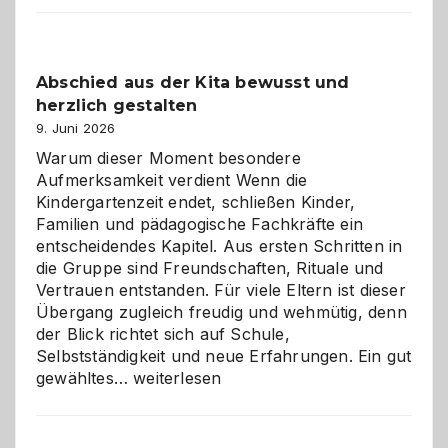
Küche
einfach
besser
Abschied aus der Kita bewusst und
verstehen
herzlich gestalten
9. Juni 2026
Warum dieser Moment besondere
Aufmerksamkeit verdient Wenn die
Kindergartenzeit endet, schließen Kinder,
Familien und pädagogische Fachkräfte ein
entscheidendes Kapitel. Aus ersten Schritten in
die Gruppe sind Freundschaften, Rituale und
Vertrauen entstanden. Für viele Eltern ist dieser
Übergang zugleich freudig und wehmütig, denn
der Blick richtet sich auf Schule,
Selbstständigkeit und neue Erfahrungen. Ein gut
Abschied
gewähltes…
weiterlesen
aus
der
Kita