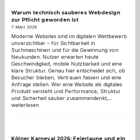
unter
Warum technisch sauberes Webdesign
den
zur Pflicht geworden ist
Logikrätseln
7. März 2026
Moderne Websites sind im digitalen Wettbewerb
unverzichtbar – für Sichtbarkeit in
Suchmaschinen und für die Gewinnung von
Neukunden. Nutzer erwarten heute
Geschwindigkeit, mobile Nutzbarkeit und eine
klare Struktur. Genau hier entscheidet sich, ob
Besucher bleiben, Vertrauen fassen und eine
Anfrage stellen. Wer eine Website als digitales
Produkt versteht und Performance, Struktur
Warum
und Sicherheit sauber zusammendenkt,…
technisch
weiterlesen
sauberes
Webdesig
zur
Pflicht
Kölner Karneval 2026: Feierlaune und ein
geworden