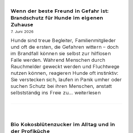
bewusst
Wenn der beste Freund in Gefahr ist:
und
Brandschutz für Hunde im eigenen
herzlich
gestalten
Zuhause
7. Juni 2026
Hunde sind treue Begleiter, Familienmitglieder
und oft die ersten, die Gefahren wittern – doch
im Brandfall können sie selbst zur hilflosen
Falle werden. Während Menschen durch
Rauchmelder geweckt werden und Fluchtwege
nutzen können, reagieren Hunde oft instinktiv:
Sie verstecken sich, laufen in Panik umher oder
suchen Schutz bei ihren Menschen, anstatt
Wenn
selbstständig ins Freie zu…
weiterlesen
der
beste
Freund
in
Bio Kokosblütenzucker im Alltag und in
Gefahr
der Profiküche
ist: