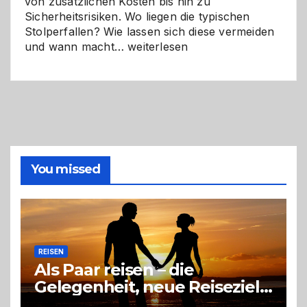
von zusätzlichen Kosten bis hin zu
Sicherheitsrisiken. Wo liegen die typischen
Stolperfallen? Wie lassen sich diese vermeiden
Selber
und wann macht…
weiterlesen
machen
oder
Profi
holen?
So
triffst
du
die
You missed
richtige
Entscheidung
REISEN
Als Paar reisen – die
Gelegenheit, neue Reiseziele
zu entdecken