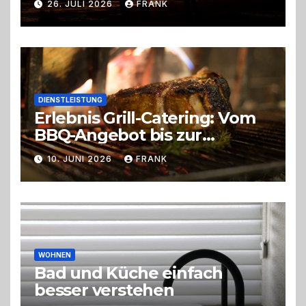
26. JULI 2026
FRANK
DIENSTLEISTUNG
Erlebnis Grill-Catering: Vom
BBQ-Angebot bis zur
perfekten Eventorganisation
10. JUNI 2026
FRANK
Trend zu Outdoor-Events,
Erlebnisgastronomie und
Live-Cooking
WOHNEN
Bad und Küche einfach
besser verstehen