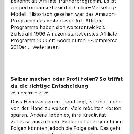
bekannt als Affiliate-Partnerprogramm. Es ist
ein performance-basiertes Online-Marketing-
Modell. Historisch gesehen war das Amazon-
Programm das erste dieser Art. Affiliate-
Programme haben sich weiterentwickelt.
Zeitstrahl 1996 Amazon startet erstes Affiliate-
Programm 2000er: Boom durch E-Commerce
Affiliate-
2010er…
weiterlesen
Programm
im
Überblick:
Chancen,
Selber machen oder Profi holen? So triffst
Herausforderungen
du die richtige Entscheidung
und
Zukunft
25. Dezember 2025
Dass Heimwerken im Trend liegt, ist nicht mehr
von der Hand zu weisen. Viele möchten Kosten
sparen. Andere lieben es, ihre Kreativität
zuhause auszuleben. Fehler mit unangenehmen
Folgen könnten jedoch die Folge sein. Das geht