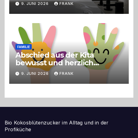
9. JUNI 2026
FRANK
FAMILIE
Abschied aus der Kita
bewusst und herzlich
gestalten
9. JUNI 2026
FRANK
Bio Kokosblütenzucker im Alltag und in der
Profiküche