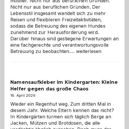
mobiler. Nicht nur aus beruflichen Gründen.
Nicht nur aus beruflichen Gründen. Der
Lebensstil insgesamt wandelt sich zu mehr
Reisen und flexibleren Freizeitaktivitäten,
sodass die Betreuung des eigenen Hundes
zunehmend zur Herausforderung wird.
Darüber hinaus sind gestiegene Erwartungen an
eine fachgerechte und verantwortungsvolle
Betreuung
Betreuung zu beobachten.…
weiterlesen
mit
Verantwortung
–
wann
Namensaufkleber im Kindergarten: Kleine
ist
Helfer gegen das große Chaos
eine
Hundepension
16. April 2026
die
Wieder ein Regenhut weg. Zum dritten Mal in
richtige
diesem Jahr. Welche Eltern kennen das nicht?
Wahl?
In Kindergärten türmen sich täglich Berge an
Jacken, Mützen und Brotdosen, die alle