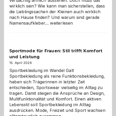
verdächtig ähnlich aussehen. Doch muss das
wirklich sein? Wie kann man sicherstellen, dass
die Lieblingssachen der Kleinen auch wirklich
nach Hause finden? Und warum sind gerade
Namensaufkleber
Namensaufkleber…
weiterlesen
im
Kindergarten:
Kleine
Helfer
Sportmode für Frauen: Stil trifft Komfort
gegen
und Leistung
das
große
15. April 2026
Chaos
Sportbekleidung im Wandel Galt
Sportbekleidung als reine Funktionsbekleidung,
haben sich Trägerinnen in letzter Zeit
entschieden, Sportswear vielseitig im Alltag zu
tragen. Damit steigen die Ansprüche an Design,
Multifunktionalität und Komfort. Einen aktiven
Lebensstil soll Sportbekleidung im Alltag
ausdrücken. Mode, Freizeit und Sport wachsen
alltagstauglich zusammen.