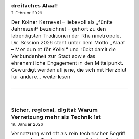
dreifaches Alaaf!
ist
7. Februar 2026
Der Kölner Karneval – liebevoll als „fünfte
Jahreszeit“ bezeichnet – gehört zu den
lebendigsten Traditionen der Rheinmetropole.
Die Session 2026 steht unter dem Motto „Alaaf
– Mer dun et för Kölle!“ und rückt damit die
Verbundenheit zur Stadt sowie das
ehrenamtliche Engagement in den Mittelpunkt.
Gewürdigt werden all jene, die sich mit Herzblut
Kölner
für andere…
weiterlesen
Karneval
2026:
Feierlaune
und
Sicher, regional, digital: Warum
ein
Vernetzung mehr als Technik ist
dreifaches
Alaaf!
19. Januar 2026
Vernetzung wird oft als rein technischer Begriff