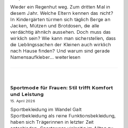
die
Wieder ein Regenhut weg. Zum dritten Mal in
richtige
diesem Jahr. Welche Eltern kennen das nicht?
Wahl?
In Kindergärten türmen sich täglich Berge an
Jacken, Mützen und Brotdosen, die alle
verdächtig ähnlich aussehen. Doch muss das
wirklich sein? Wie kann man sicherstellen, dass
die Lieblingssachen der Kleinen auch wirklich
nach Hause finden? Und warum sind gerade
Namensaufkleber
Namensaufkleber…
weiterlesen
im
Kindergarten:
Kleine
Helfer
Sportmode für Frauen: Stil trifft Komfort
gegen
und Leistung
das
große
15. April 2026
Chaos
Sportbekleidung im Wandel Galt
Sportbekleidung als reine Funktionsbekleidung,
haben sich Trägerinnen in letzter Zeit