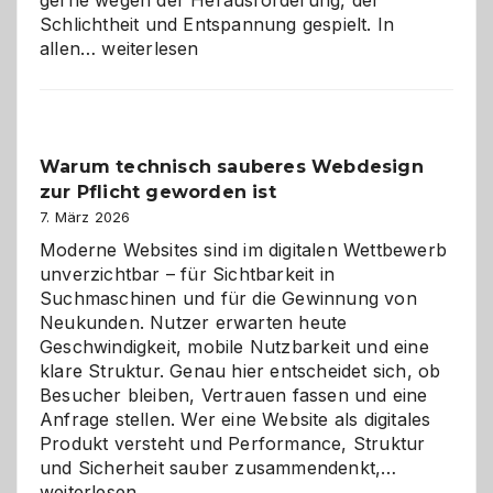
gerne wegen der Herausforderung, der
Schlichtheit und Entspannung gespielt. In
Sudoku
allen…
weiterlesen
entdecken:
Der
Klassiker
unter
Warum technisch sauberes Webdesign
den
zur Pflicht geworden ist
Logikrätseln
7. März 2026
Moderne Websites sind im digitalen Wettbewerb
unverzichtbar – für Sichtbarkeit in
Suchmaschinen und für die Gewinnung von
Neukunden. Nutzer erwarten heute
Geschwindigkeit, mobile Nutzbarkeit und eine
klare Struktur. Genau hier entscheidet sich, ob
Besucher bleiben, Vertrauen fassen und eine
Anfrage stellen. Wer eine Website als digitales
Produkt versteht und Performance, Struktur
Warum
und Sicherheit sauber zusammendenkt,…
technisch
weiterlesen