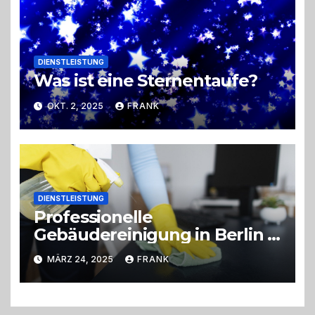
DIENSTLEISTUNG
Was ist eine Sternentaufe?
OKT. 2, 2025
FRANK
DIENSTLEISTUNG
Professionelle
Gebäudereinigung in Berlin &
Brandenburg
MÄRZ 24, 2025
FRANK