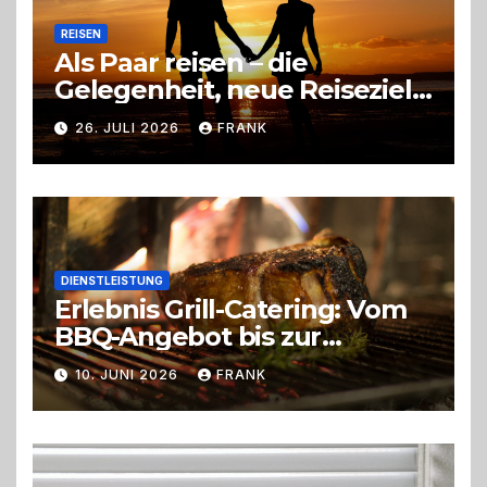
REISEN
Als Paar reisen – die
Gelegenheit, neue Reiseziele
zu entdecken
26. JULI 2026
FRANK
DIENSTLEISTUNG
Erlebnis Grill-Catering: Vom
BBQ-Angebot bis zur
perfekten Eventorganisation
10. JUNI 2026
FRANK
Trend zu Outdoor-Events,
Erlebnisgastronomie und
Live-Cooking