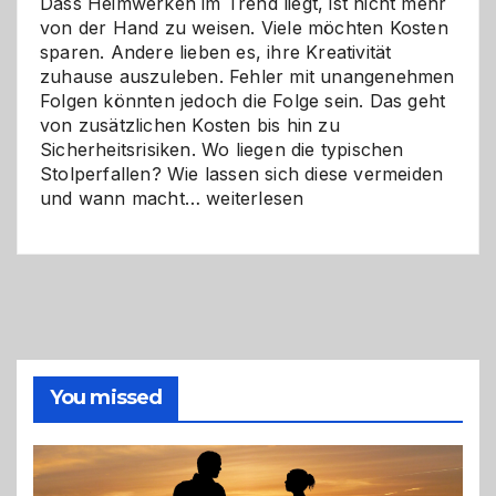
Dass Heimwerken im Trend liegt, ist nicht mehr
von der Hand zu weisen. Viele möchten Kosten
sparen. Andere lieben es, ihre Kreativität
zuhause auszuleben. Fehler mit unangenehmen
Folgen könnten jedoch die Folge sein. Das geht
von zusätzlichen Kosten bis hin zu
Sicherheitsrisiken. Wo liegen die typischen
Stolperfallen? Wie lassen sich diese vermeiden
Selber
und wann macht…
weiterlesen
machen
oder
Profi
holen?
So
triffst
du
die
You missed
richtige
Entscheidung