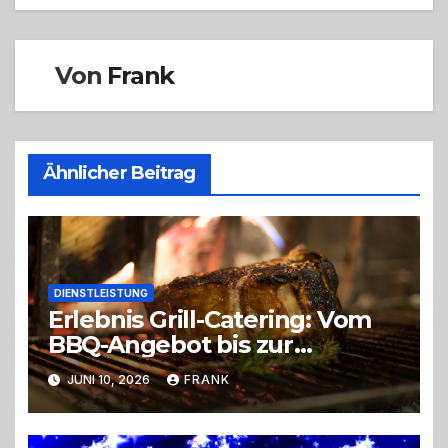
Von
Frank
Ähnlicher Beitrag
DIENSTLEISTUNG
Erlebnis Grill-Catering: Vom
BBQ-Angebot bis zur
perfekten Eventorganisation
JUNI 10, 2026
FRANK
Trend zu Outdoor-Events,
Erlebnisgastronomie und
Live-Cooking