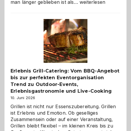
Als
man länger geblieben ist als…
weiterlesen
Paar
reisen
–
die
Gelegenheit,
neue
Reiseziele
zu
entdecken
Erlebnis Grill-Catering: Vom BBQ-Angebot
bis zur perfekten Eventorganisation
Trend zu Outdoor-Events,
Erlebnisgastronomie und Live-Cooking
10. Juni 2026
Grillen ist nicht nur Essenszubereitung. Grillen
ist Erlebnis und Emotion. Ob geselliges
Zusammensein oder auf einer Veranstaltung,
Grillen bleibt flexibel – im kleinen Kreis bis zu