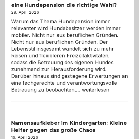
eine Hundepension die richtige Wahl?
28. April 2026
Warum das Thema Hundepension immer
relevanter wird Hundebesitzer werden immer
mobiler. Nicht nur aus beruflichen Gründen.
Nicht nur aus beruflichen Gründen. Der
Lebensstil insgesamt wandelt sich zu mehr
Reisen und flexibleren Freizeitaktivitäten,
sodass die Betreuung des eigenen Hundes
zunehmend zur Herausforderung wird.
Darüber hinaus sind gestiegene Erwartungen an
eine fachgerechte und verantwortungsvolle
Betreuung
Betreuung zu beobachten.…
weiterlesen
mit
Verantwortung
–
wann
Namensaufkleber im Kindergarten: Kleine
ist
Helfer gegen das große Chaos
eine
Hundepension
16. April 2026