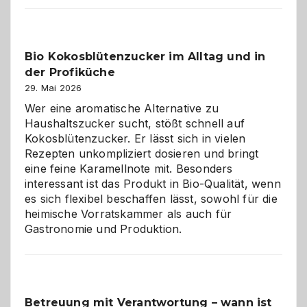
beste
Freund
in
Bio Kokosblütenzucker im Alltag und in
Gefahr
der Profiküche
ist:
Brandschutz
29. Mai 2026
für
Wer eine aromatische Alternative zu
Hunde
Haushaltszucker sucht, stößt schnell auf
im
Kokosblütenzucker. Er lässt sich in vielen
eigenen
Rezepten unkompliziert dosieren und bringt
Zuhause
eine feine Karamellnote mit. Besonders
interessant ist das Produkt in Bio-Qualität, wenn
es sich flexibel beschaffen lässt, sowohl für die
heimische Vorratskammer als auch für
Gastronomie und Produktion.
Betreuung mit Verantwortung – wann ist