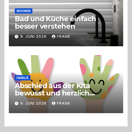
WOHNEN
Bad und Küche einfach
besser verstehen
9. JUNI 2026
FRANK
FAMILIE
Abschied aus der Kita
bewusst und herzlich
gestalten
9. JUNI 2026
FRANK