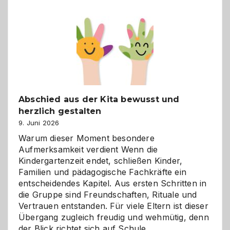
Küche
einfach
besser
verstehen
Abschied aus der Kita bewusst und
herzlich gestalten
9. Juni 2026
Warum dieser Moment besondere
Aufmerksamkeit verdient Wenn die
Kindergartenzeit endet, schließen Kinder,
Familien und pädagogische Fachkräfte ein
entscheidendes Kapitel. Aus ersten Schritten in
die Gruppe sind Freundschaften, Rituale und
Vertrauen entstanden. Für viele Eltern ist dieser
Übergang zugleich freudig und wehmütig, denn
der Blick richtet sich auf Schule,