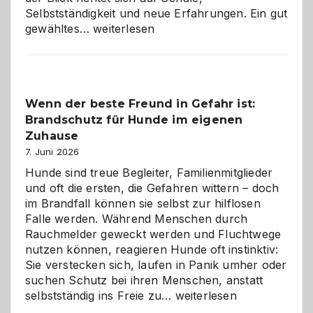
Selbstständigkeit und neue Erfahrungen. Ein gut
Abschied
gewähltes…
weiterlesen
aus
der
Kita
bewusst
Wenn der beste Freund in Gefahr ist:
und
Brandschutz für Hunde im eigenen
herzlich
gestalten
Zuhause
7. Juni 2026
Hunde sind treue Begleiter, Familienmitglieder
und oft die ersten, die Gefahren wittern – doch
im Brandfall können sie selbst zur hilflosen
Falle werden. Während Menschen durch
Rauchmelder geweckt werden und Fluchtwege
nutzen können, reagieren Hunde oft instinktiv:
Sie verstecken sich, laufen in Panik umher oder
suchen Schutz bei ihren Menschen, anstatt
Wenn
selbstständig ins Freie zu…
weiterlesen
der