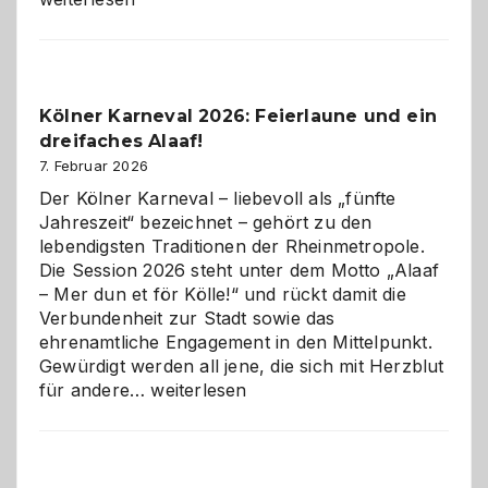
sauberes
Webdesig
zur
Pflicht
Kölner Karneval 2026: Feierlaune und ein
geworden
dreifaches Alaaf!
ist
7. Februar 2026
Der Kölner Karneval – liebevoll als „fünfte
Jahreszeit“ bezeichnet – gehört zu den
lebendigsten Traditionen der Rheinmetropole.
Die Session 2026 steht unter dem Motto „Alaaf
– Mer dun et för Kölle!“ und rückt damit die
Verbundenheit zur Stadt sowie das
ehrenamtliche Engagement in den Mittelpunkt.
Gewürdigt werden all jene, die sich mit Herzblut
Kölner
für andere…
weiterlesen
Karneval
2026:
Feierlaune
und