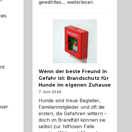
Abschied
gewähltes…
weiterlesen
aus
der
eis
Kita
bewusst
und
herzlich
gestalten
nt
Wenn der beste Freund in
Gefahr ist: Brandschutz für
Hunde im eigenen Zuhause
7. Juni 2026
Hunde sind treue Begleiter,
eser
Familienmitglieder und oft die
ersten, die Gefahren wittern –
doch im Brandfall können sie
selbst zur hilflosen Falle