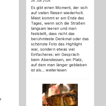
26. Juli 2026
Es gibt einen Moment, der sich
auf vielen Reisen wiederholt.
Meist kommt er am Ende des
Tages, wenn sich die Straßen
langsam leeren und man
feststellt, dass nicht das
berühmteste Denkmal oder das
schönste Foto das Highlight
war, sondern etwas viel
Einfacheres: ein Gespräch
beim Abendessen, ein Platz,
auf dem man länger geblieben
Als
ist als…
weiterlesen
Paar
reisen
–
die
Gelegenheit,
e
neue