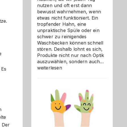
nutzen und oft erst dann
bewusst wahrnehmen, wenn
etwas nicht funktioniert. Ein
tze.
tropfender Hahn, eine
unpraktische Spüle oder ein
schwer zu reinigendes
Waschbecken können schnell
stören. Deshalb lohnt es sich,
e
Produkte nicht nur nach Optik
Bad
auszuwählen, sondern auch…
und
weiterlesen
 Es
Küche
einfach
besser
verstehe
n
lte
. Der