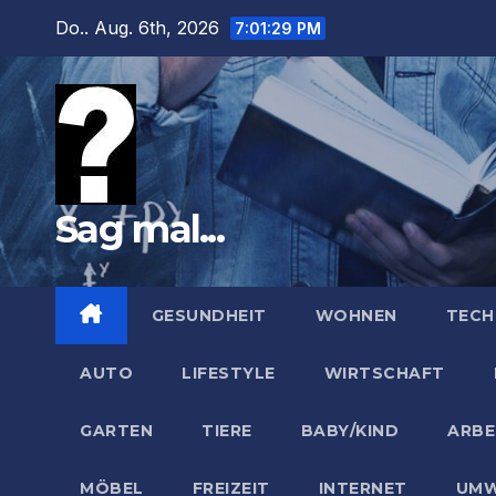
Zum
Do.. Aug. 6th, 2026
7:01:30 PM
Inhalt
springen
Sag mal...
GESUNDHEIT
WOHNEN
TECH
AUTO
LIFESTYLE
WIRTSCHAFT
GARTEN
TIERE
BABY/KIND
ARBE
MÖBEL
FREIZEIT
INTERNET
UMW