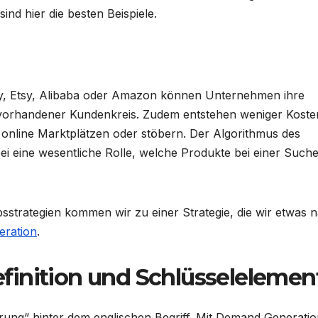
d hier die besten Beispiele.
ay, Etsy, Alibaba oder Amazon können Unternehmen ihre
ts vorhandener Kundenkreis. Zudem entstehen weniger Koste
 online Marktplätzen oder stöbern. Der Algorithmus des
bei eine wesentliche Rolle, welche Produkte bei einer Such
bsstrategien kommen wir zu einer Strategie, die wir etwas 
ration
.
finition und Schlüsselelemen
rung“ hinter dem englischen Begriff. Mit Demand Generati