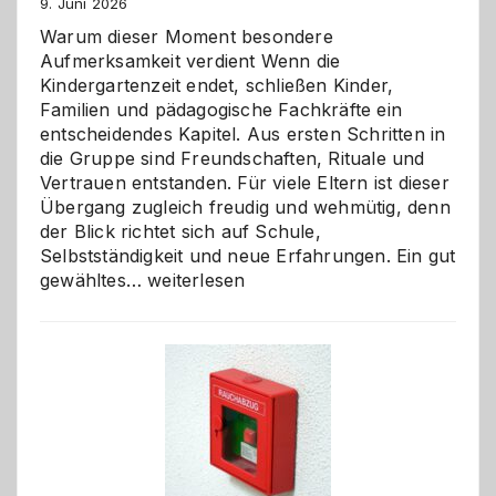
9. Juni 2026
Warum dieser Moment besondere
Aufmerksamkeit verdient Wenn die
Kindergartenzeit endet, schließen Kinder,
Familien und pädagogische Fachkräfte ein
entscheidendes Kapitel. Aus ersten Schritten in
die Gruppe sind Freundschaften, Rituale und
Vertrauen entstanden. Für viele Eltern ist dieser
Übergang zugleich freudig und wehmütig, denn
der Blick richtet sich auf Schule,
Selbstständigkeit und neue Erfahrungen. Ein gut
Abschied
gewähltes…
weiterlesen
aus
der
Kita
bewusst
und
herzlich
gestalten