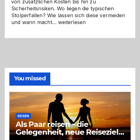
von zusätzlichen Kosten bis hin zu
Sicherheitsrisiken. Wo liegen die typischen
Stolperfallen? Wie lassen sich diese vermeiden
Selber
und wann macht…
weiterlesen
machen
oder
Profi
holen?
So
triffst
du
die
You missed
richtige
Entscheidung
REISEN
Als Paar reisen – die
Gelegenheit, neue Reiseziele
zu entdecken