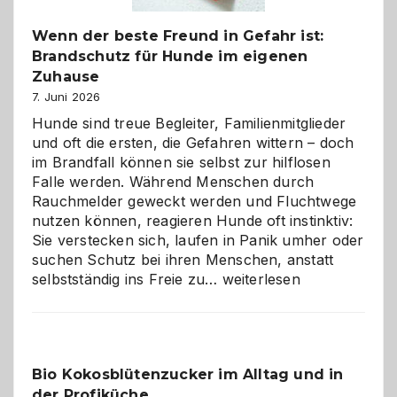
Wenn der beste Freund in Gefahr ist:
Brandschutz für Hunde im eigenen
Zuhause
7. Juni 2026
Hunde sind treue Begleiter, Familienmitglieder
und oft die ersten, die Gefahren wittern – doch
im Brandfall können sie selbst zur hilflosen
Falle werden. Während Menschen durch
Rauchmelder geweckt werden und Fluchtwege
nutzen können, reagieren Hunde oft instinktiv:
Sie verstecken sich, laufen in Panik umher oder
suchen Schutz bei ihren Menschen, anstatt
Wenn
selbstständig ins Freie zu…
weiterlesen
der
beste
Freund
in
Bio Kokosblütenzucker im Alltag und in
Gefahr
der Profiküche
ist: