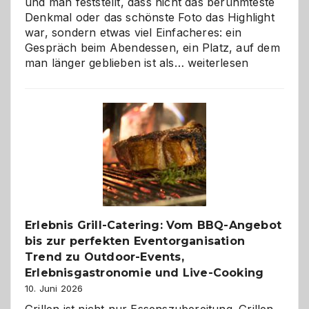
und man feststellt, dass nicht das berühmteste
Denkmal oder das schönste Foto das Highlight
war, sondern etwas viel Einfacheres: ein
Gespräch beim Abendessen, ein Platz, auf dem
Als
man länger geblieben ist als…
weiterlesen
Paar
reisen
–
die
Gelegenheit,
neue
Reiseziele
zu
entdecken
Erlebnis Grill-Catering: Vom BBQ-Angebot
bis zur perfekten Eventorganisation
Trend zu Outdoor-Events,
Erlebnisgastronomie und Live-Cooking
10. Juni 2026