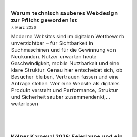
Klassiker
unter
Warum technisch sauberes Webdesign
den
zur Pflicht geworden ist
Logikrätseln
7. März 2026
Moderne Websites sind im digitalen Wettbewerb
unverzichtbar – für Sichtbarkeit in
Suchmaschinen und für die Gewinnung von
Neukunden. Nutzer erwarten heute
Geschwindigkeit, mobile Nutzbarkeit und eine
klare Struktur. Genau hier entscheidet sich, ob
Besucher bleiben, Vertrauen fassen und eine
Anfrage stellen. Wer eine Website als digitales
Produkt versteht und Performance, Struktur
Warum
und Sicherheit sauber zusammendenkt,…
technisch
weiterlesen
sauberes
Webdesig
zur
Pflicht
Kölner Karneval 2026: Feierlaune und ein