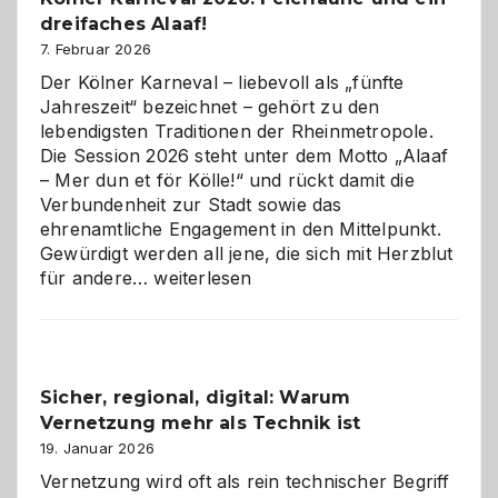
geworden
dreifaches Alaaf!
ist
7. Februar 2026
Der Kölner Karneval – liebevoll als „fünfte
Jahreszeit“ bezeichnet – gehört zu den
lebendigsten Traditionen der Rheinmetropole.
Die Session 2026 steht unter dem Motto „Alaaf
– Mer dun et för Kölle!“ und rückt damit die
Verbundenheit zur Stadt sowie das
ehrenamtliche Engagement in den Mittelpunkt.
Gewürdigt werden all jene, die sich mit Herzblut
Kölner
für andere…
weiterlesen
Karneval
2026:
Feierlaune
und
Sicher, regional, digital: Warum
ein
Vernetzung mehr als Technik ist
dreifaches
Alaaf!
19. Januar 2026
Vernetzung wird oft als rein technischer Begriff