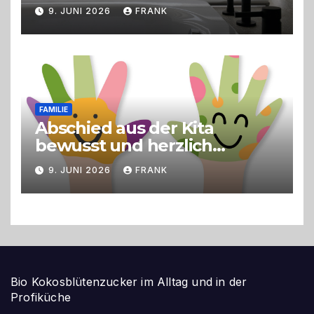
9. JUNI 2026
FRANK
FAMILIE
Abschied aus der Kita
bewusst und herzlich
gestalten
9. JUNI 2026
FRANK
Bio Kokosblütenzucker im Alltag und in der
Profiküche