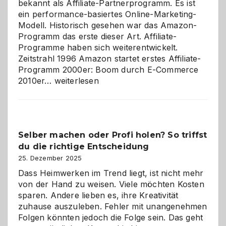
bekannt als Affiliate-Partnerprogramm. Es ist
ein performance-basiertes Online-Marketing-
Modell. Historisch gesehen war das Amazon-
Programm das erste dieser Art. Affiliate-
Programme haben sich weiterentwickelt.
Zeitstrahl 1996 Amazon startet erstes Affiliate-
Programm 2000er: Boom durch E-Commerce
Affiliate-
2010er…
weiterlesen
Programm
im
Überblick:
Chancen,
Selber machen oder Profi holen? So triffst
Herausforderungen
du die richtige Entscheidung
und
Zukunft
25. Dezember 2025
Dass Heimwerken im Trend liegt, ist nicht mehr
von der Hand zu weisen. Viele möchten Kosten
sparen. Andere lieben es, ihre Kreativität
zuhause auszuleben. Fehler mit unangenehmen
Folgen könnten jedoch die Folge sein. Das geht