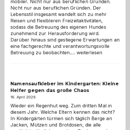
mobiler. Nicht nur aus beruflichen Gründen.
Nicht nur aus beruflichen Gründen. Der
Lebensstil insgesamt wandelt sich zu mehr
Reisen und flexibleren Freizeitaktivitäten,
sodass die Betreuung des eigenen Hundes
zunehmend zur Herausforderung wird.
Darüber hinaus sind gestiegene Erwartungen an
eine fachgerechte und verantwortungsvolle
Betreuung
Betreuung zu beobachten.…
weiterlesen
mit
Verantwortung
–
wann
Namensaufkleber im Kindergarten: Kleine
ist
Helfer gegen das große Chaos
eine
Hundepension
16. April 2026
die
Wieder ein Regenhut weg. Zum dritten Mal in
richtige
diesem Jahr. Welche Eltern kennen das nicht?
Wahl?
In Kindergärten türmen sich täglich Berge an
Jacken, Mützen und Brotdosen, die alle