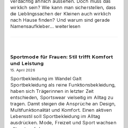
verdächtig ähnlich aussehen. Doch muss das
wirklich sein? Wie kann man sicherstellen, dass
die Lieblingssachen der Kleinen auch wirklich
nach Hause finden? Und warum sind gerade
Namensaufkleber
Namensaufkleber…
weiterlesen
im
Kindergarten:
Kleine
Helfer
Sportmode für Frauen: Stil trifft Komfort
gegen
und Leistung
das
große
15. April 2026
Chaos
Sportbekleidung im Wandel Galt
Sportbekleidung als reine Funktionsbekleidung,
haben sich Trägerinnen in letzter Zeit
entschieden, Sportswear vielseitig im Alltag zu
tragen. Damit steigen die Ansprüche an Design,
Multifunktionalität und Komfort. Einen aktiven
Lebensstil soll Sportbekleidung im Alltag
ausdrücken. Mode, Freizeit und Sport wachsen