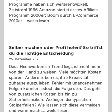
Programme haben sich weiterentwickelt.
Zeitstrahl 1996 Amazon startet erstes Affiliate-
Programm 2000er: Boom durch E-Commerce
Affiliate-
2010er…
weiterlesen
Programm
im
Überblick:
Chancen,
Selber machen oder Profi holen? So triffst
Herausforderungen
du die richtige Entscheidung
und
Zukunft
25. Dezember 2025
Dass Heimwerken im Trend liegt, ist nicht mehr
von der Hand zu weisen. Viele möchten Kosten
sparen. Andere lieben es, ihre Kreativität
zuhause auszuleben. Fehler mit unangenehmen
Folgen könnten jedoch die Folge sein. Das geht
von zusätzlichen Kosten bis hin zu
Sicherheitsrisiken. Wo liegen die typischen
Stolperfallen? Wie lassen sich diese vermeiden
Selber
und wann macht…
weiterlesen