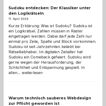
Sudoku entdecken: Der Klassiker unter
den Logikrätseln
11. April 2026
Kurze Erklärung: Was ist Sudoku? Sudoku ist
ein Logikrätsel. Zahlen müssen in Raster
eingetragen werden. Dabei darf jede Zahl nur
einmal pro Zeile, Spalte und Block vorkommen.
Sudoku ist seit Jahrzehnten beliebt bei
Rätselliebhaber. Im digitalen Zeitalter hat
Sudoku ein Comeback gefeiert. Sudoku wird
gerne wegen der Herausforderung, der
Schlichtheit und Entspannung gespielt. In
Sudoku
allen…
weiterlesen
entdecken:
Der
Klassiker
unter
Warum technisch sauberes Webdesign
den
zur Pflicht geworden ist
Logikrätseln