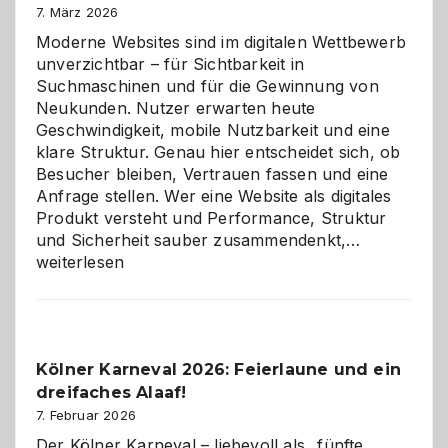
7. März 2026
Moderne Websites sind im digitalen Wettbewerb
unverzichtbar – für Sichtbarkeit in
Suchmaschinen und für die Gewinnung von
Neukunden. Nutzer erwarten heute
Geschwindigkeit, mobile Nutzbarkeit und eine
klare Struktur. Genau hier entscheidet sich, ob
Besucher bleiben, Vertrauen fassen und eine
Anfrage stellen. Wer eine Website als digitales
Produkt versteht und Performance, Struktur
Warum
und Sicherheit sauber zusammendenkt,…
technisch
weiterlesen
sauberes
Webdesig
zur
Pflicht
Kölner Karneval 2026: Feierlaune und ein
geworden
dreifaches Alaaf!
ist
7. Februar 2026
Der Kölner Karneval – liebevoll als „fünfte