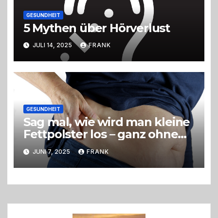
GESUNDHEIT
5 Mythen über Hörverlust
JULI 14, 2025
FRANK
GESUNDHEIT
Sag mal, wie wird man kleine
Fettpolster los – ganz ohne
OP?
JUNI 7, 2025
FRANK