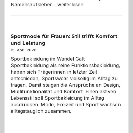
Namensaufkleber
Namensaufkleber…
weiterlesen
im
Kindergarten:
Kleine
Helfer
Sportmode für Frauen: Stil trifft Komfort
gegen
und Leistung
das
große
15. April 2026
Chaos
Sportbekleidung im Wandel Galt
Sportbekleidung als reine Funktionsbekleidung,
haben sich Trägerinnen in letzter Zeit
entschieden, Sportswear vielseitig im Alltag zu
tragen. Damit steigen die Ansprüche an Design,
Multifunktionalität und Komfort. Einen aktiven
Lebensstil soll Sportbekleidung im Alltag
ausdrücken. Mode, Freizeit und Sport wachsen
alltagstauglich zusammen.