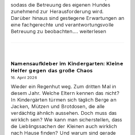
sodass die Betreuung des eigenen Hundes
zunehmend zur Herausforderung wird.
Darüber hinaus sind gestiegene Erwartungen an
eine fachgerechte und verantwortungsvolle
Betreuung
Betreuung zu beobachten.…
weiterlesen
mit
Verantwortung
–
wann
Namensaufkleber im Kindergarten: Kleine
ist
Helfer gegen das große Chaos
eine
Hundepension
16. April 2026
die
Wieder ein Regenhut weg. Zum dritten Mal in
richtige
diesem Jahr. Welche Eltern kennen das nicht?
Wahl?
In Kindergärten türmen sich täglich Berge an
Jacken, Mützen und Brotdosen, die alle
verdächtig ähnlich aussehen. Doch muss das
wirklich sein? Wie kann man sicherstellen, dass
die Lieblingssachen der Kleinen auch wirklich
nach Hause finden? Und warum sind gerade