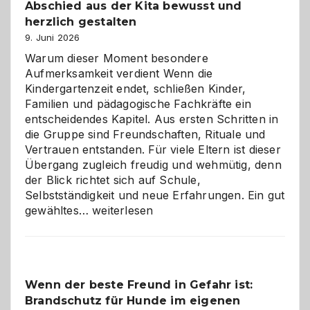
Abschied aus der Kita bewusst und
verstehen
herzlich gestalten
9. Juni 2026
Warum dieser Moment besondere
Aufmerksamkeit verdient Wenn die
Kindergartenzeit endet, schließen Kinder,
Familien und pädagogische Fachkräfte ein
entscheidendes Kapitel. Aus ersten Schritten in
die Gruppe sind Freundschaften, Rituale und
Vertrauen entstanden. Für viele Eltern ist dieser
Übergang zugleich freudig und wehmütig, denn
der Blick richtet sich auf Schule,
Selbstständigkeit und neue Erfahrungen. Ein gut
Abschied
gewähltes…
weiterlesen
aus
der
Kita
bewusst
Wenn der beste Freund in Gefahr ist:
und
Brandschutz für Hunde im eigenen
herzlich