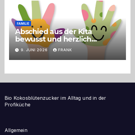
FAMILIE
Abschied aus der Kita
bewusst und herzlich
gestalten
9. JUNI 2026
FRANK
Bio Kokosblütenzucker im Alltag und in der
Profiküche
Allgemein