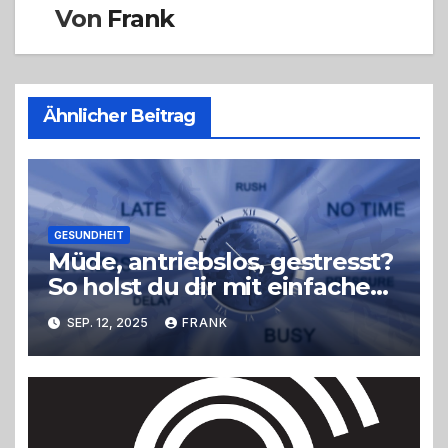
Von
Frank
Ähnlicher Beitrag
GESUNDHEIT
Müde, antriebslos, gestresst?
So holst du dir mit einfachen
Tricks neue Energie zurück –
SEP. 12, 2025
FRANK
ohne radikale
Veränderungen