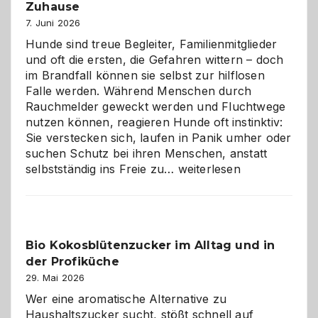
gestalten
Zuhause
7. Juni 2026
Hunde sind treue Begleiter, Familienmitglieder
und oft die ersten, die Gefahren wittern – doch
im Brandfall können sie selbst zur hilflosen
Falle werden. Während Menschen durch
Rauchmelder geweckt werden und Fluchtwege
nutzen können, reagieren Hunde oft instinktiv:
Sie verstecken sich, laufen in Panik umher oder
suchen Schutz bei ihren Menschen, anstatt
Wenn
selbstständig ins Freie zu…
weiterlesen
der
beste
Freund
in
Bio Kokosblütenzucker im Alltag und in
Gefahr
der Profiküche
ist:
Brandschutz
29. Mai 2026
für
Wer eine aromatische Alternative zu
Hunde
Haushaltszucker sucht, stößt schnell auf