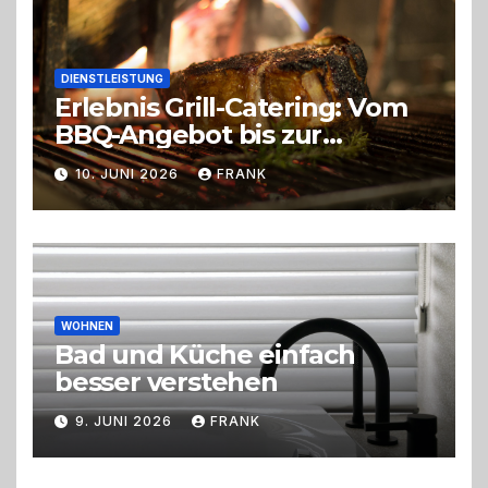
DIENSTLEISTUNG
Erlebnis Grill-Catering: Vom
BBQ-Angebot bis zur
perfekten Eventorganisation
10. JUNI 2026
FRANK
Trend zu Outdoor-Events,
Erlebnisgastronomie und
Live-Cooking
WOHNEN
Bad und Küche einfach
besser verstehen
9. JUNI 2026
FRANK