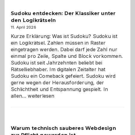
Sudoku entdecken: Der Klassiker unter
den Logikrätseln
11. April 2026
Kurze Erklärung: Was ist Sudoku? Sudoku ist
ein Logikrätsel. Zahlen müssen in Raster
eingetragen werden. Dabei darf jede Zahl nur
einmal pro Zeile, Spalte und Block vorkommen.
Sudoku ist seit Jahrzehnten beliebt bei
Rätselliebhaber. Im digitalen Zeitalter hat
Sudoku ein Comeback gefeiert. Sudoku wird
gerne wegen der Herausforderung, der
Schlichtheit und Entspannung gespielt. In
Sudoku
allen…
weiterlesen
entdecken:
Der
Klassiker
unter
Warum technisch sauberes Webdesign
den