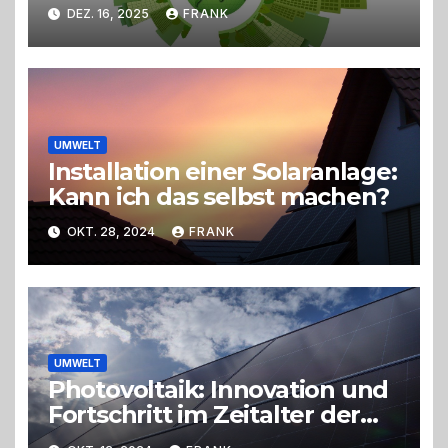
unseren ökologischen
DEZ. 16, 2025
FRANK
Fußabdruck verändern
UMWELT
Installation einer Solaranlage:
Kann ich das selbst machen?
OKT. 28, 2024
FRANK
UMWELT
Photovoltaik: Innovation und
Fortschritt im Zeitalter der
Solarenergie