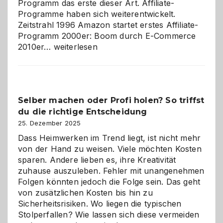
Programm das erste dieser Art. Affiliate-
Programme haben sich weiterentwickelt.
Zeitstrahl 1996 Amazon startet erstes Affiliate-
Programm 2000er: Boom durch E-Commerce
Affiliate-
2010er…
weiterlesen
Programm
im
Überblick:
Chancen,
Selber machen oder Profi holen? So triffst
Herausforderungen
du die richtige Entscheidung
und
Zukunft
25. Dezember 2025
Dass Heimwerken im Trend liegt, ist nicht mehr
von der Hand zu weisen. Viele möchten Kosten
sparen. Andere lieben es, ihre Kreativität
zuhause auszuleben. Fehler mit unangenehmen
Folgen könnten jedoch die Folge sein. Das geht
von zusätzlichen Kosten bis hin zu
Sicherheitsrisiken. Wo liegen die typischen
Stolperfallen? Wie lassen sich diese vermeiden