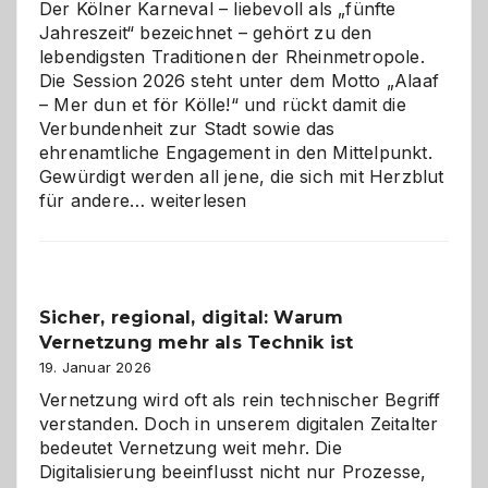
Der Kölner Karneval – liebevoll als „fünfte
Jahreszeit“ bezeichnet – gehört zu den
lebendigsten Traditionen der Rheinmetropole.
Die Session 2026 steht unter dem Motto „Alaaf
– Mer dun et för Kölle!“ und rückt damit die
Verbundenheit zur Stadt sowie das
ehrenamtliche Engagement in den Mittelpunkt.
Gewürdigt werden all jene, die sich mit Herzblut
Kölner
für andere…
weiterlesen
Karneval
2026:
Feierlaune
und
Sicher, regional, digital: Warum
ein
Vernetzung mehr als Technik ist
dreifaches
Alaaf!
19. Januar 2026
Vernetzung wird oft als rein technischer Begriff
verstanden. Doch in unserem digitalen Zeitalter
bedeutet Vernetzung weit mehr. Die
Digitalisierung beeinflusst nicht nur Prozesse,