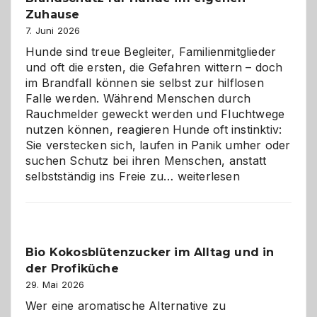
gestalten
Zuhause
7. Juni 2026
Hunde sind treue Begleiter, Familienmitglieder
und oft die ersten, die Gefahren wittern – doch
im Brandfall können sie selbst zur hilflosen
Falle werden. Während Menschen durch
Rauchmelder geweckt werden und Fluchtwege
nutzen können, reagieren Hunde oft instinktiv:
Sie verstecken sich, laufen in Panik umher oder
suchen Schutz bei ihren Menschen, anstatt
Wenn
selbstständig ins Freie zu…
weiterlesen
der
beste
Freund
in
Bio Kokosblütenzucker im Alltag und in
Gefahr
der Profiküche
ist:
Brandschutz
29. Mai 2026
für
Wer eine aromatische Alternative zu
Hunde