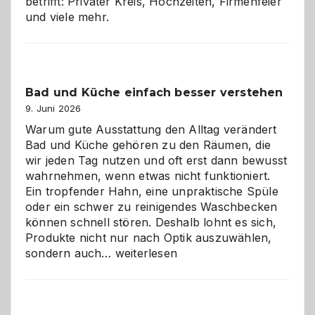
betrifft: Privater Kreis, Hochzeiten, Firmenfeier
und viele mehr.
Bad und Küche einfach besser verstehen
9. Juni 2026
Warum gute Ausstattung den Alltag verändert
Bad und Küche gehören zu den Räumen, die
wir jeden Tag nutzen und oft erst dann bewusst
wahrnehmen, wenn etwas nicht funktioniert.
Ein tropfender Hahn, eine unpraktische Spüle
oder ein schwer zu reinigendes Waschbecken
können schnell stören. Deshalb lohnt es sich,
Produkte nicht nur nach Optik auszuwählen,
Bad
sondern auch…
weiterlesen
und
Küche
einfach
besser