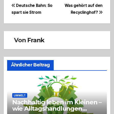
Beitragsnavigation
Deutsche Bahn: So
Was gehört auf den
spart sie Strom
Recyclinghof?
Von
Frank
Ähnlicher Beitrag
UMWELT
Nachhaltig leben im Kleinen –
wie Alltagshandlungen