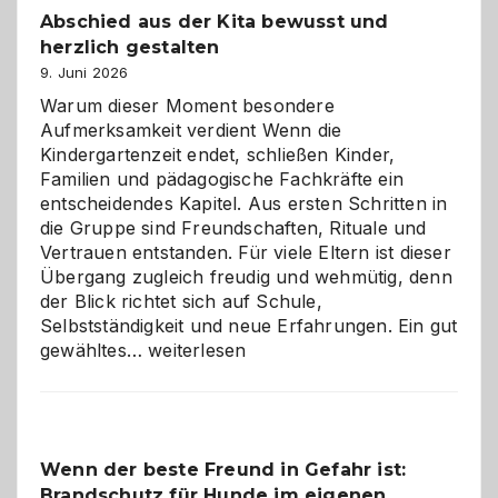
Abschied aus der Kita bewusst und
verstehen
herzlich gestalten
9. Juni 2026
Warum dieser Moment besondere
Aufmerksamkeit verdient Wenn die
Kindergartenzeit endet, schließen Kinder,
Familien und pädagogische Fachkräfte ein
entscheidendes Kapitel. Aus ersten Schritten in
die Gruppe sind Freundschaften, Rituale und
Vertrauen entstanden. Für viele Eltern ist dieser
Übergang zugleich freudig und wehmütig, denn
der Blick richtet sich auf Schule,
Selbstständigkeit und neue Erfahrungen. Ein gut
Abschied
gewähltes…
weiterlesen
aus
der
Kita
bewusst
Wenn der beste Freund in Gefahr ist:
und
Brandschutz für Hunde im eigenen
herzlich