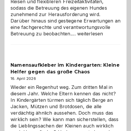
Reisen und flexibleren Freizeitaktivitäten,
sodass die Betreuung des eigenen Hundes
zunehmend zur Herausforderung wird.
Darüber hinaus sind gestiegene Erwartungen an
eine fachgerechte und verantwortungsvolle
Betreuung
Betreuung zu beobachten.…
weiterlesen
mit
Verantwortung
–
wann
Namensaufkleber im Kindergarten: Kleine
ist
Helfer gegen das große Chaos
eine
Hundepension
16. April 2026
die
Wieder ein Regenhut weg. Zum dritten Mal in
richtige
diesem Jahr. Welche Eltern kennen das nicht?
Wahl?
In Kindergärten türmen sich täglich Berge an
Jacken, Mützen und Brotdosen, die alle
verdächtig ähnlich aussehen. Doch muss das
wirklich sein? Wie kann man sicherstellen, dass
die Lieblingssachen der Kleinen auch wirklich