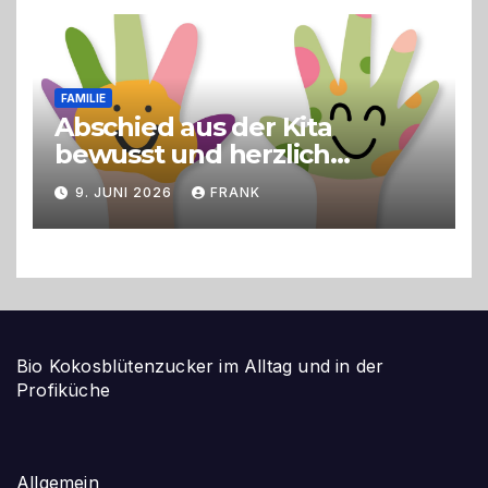
FAMILIE
Abschied aus der Kita
bewusst und herzlich
gestalten
9. JUNI 2026
FRANK
Bio Kokosblütenzucker im Alltag und in der
Profiküche
Allgemein