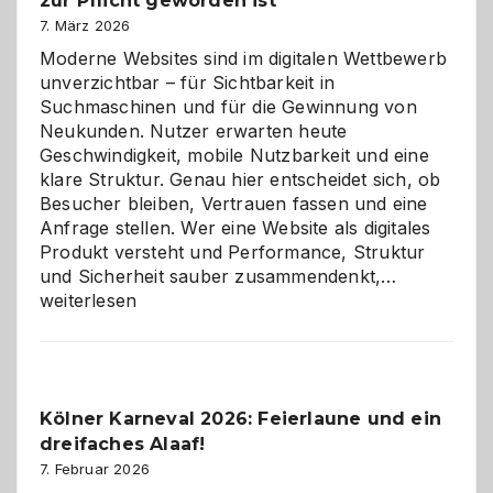
zur Pflicht geworden ist
Logikrätseln
7. März 2026
Moderne Websites sind im digitalen Wettbewerb
unverzichtbar – für Sichtbarkeit in
Suchmaschinen und für die Gewinnung von
Neukunden. Nutzer erwarten heute
Geschwindigkeit, mobile Nutzbarkeit und eine
klare Struktur. Genau hier entscheidet sich, ob
Besucher bleiben, Vertrauen fassen und eine
Anfrage stellen. Wer eine Website als digitales
Produkt versteht und Performance, Struktur
Warum
und Sicherheit sauber zusammendenkt,…
technisch
weiterlesen
sauberes
Webdesig
zur
Pflicht
Kölner Karneval 2026: Feierlaune und ein
geworden
dreifaches Alaaf!
ist
7. Februar 2026