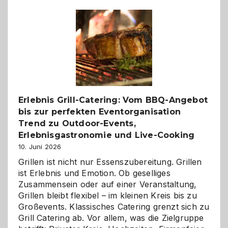
reisen
–
die
Gelegenheit,
neue
Reiseziele
zu
entdecken
Erlebnis Grill-Catering: Vom BBQ-Angebot
bis zur perfekten Eventorganisation
Trend zu Outdoor-Events,
Erlebnisgastronomie und Live-Cooking
10. Juni 2026
Grillen ist nicht nur Essenszubereitung. Grillen
ist Erlebnis und Emotion. Ob geselliges
Zusammensein oder auf einer Veranstaltung,
Grillen bleibt flexibel – im kleinen Kreis bis zu
Großevents. Klassisches Catering grenzt sich zu
Grill Catering ab. Vor allem, was die Zielgruppe