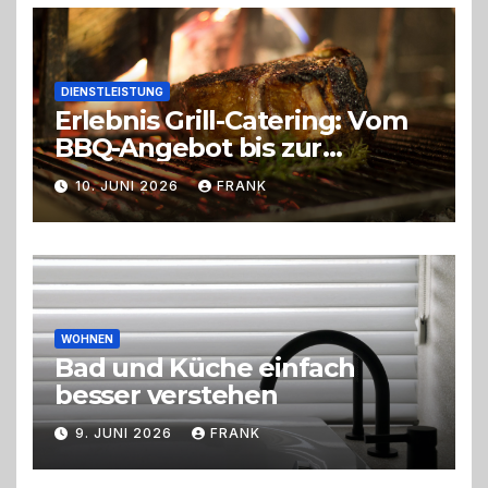
DIENSTLEISTUNG
Erlebnis Grill-Catering: Vom
BBQ-Angebot bis zur
perfekten Eventorganisation
10. JUNI 2026
FRANK
Trend zu Outdoor-Events,
Erlebnisgastronomie und
Live-Cooking
WOHNEN
Bad und Küche einfach
besser verstehen
9. JUNI 2026
FRANK