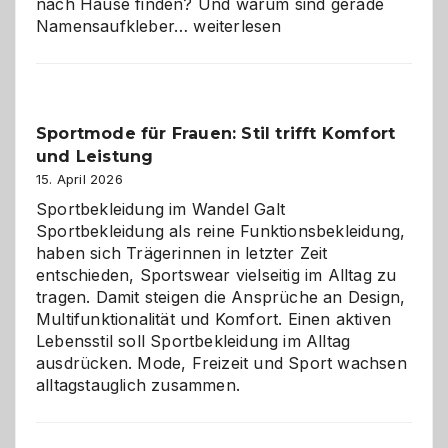
nach Hause finden? Und warum sind gerade
Namensaufkleber
Namensaufkleber…
weiterlesen
im
Kindergarten:
Kleine
Helfer
Sportmode für Frauen: Stil trifft Komfort
gegen
und Leistung
das
große
15. April 2026
Chaos
Sportbekleidung im Wandel Galt
Sportbekleidung als reine Funktionsbekleidung,
haben sich Trägerinnen in letzter Zeit
entschieden, Sportswear vielseitig im Alltag zu
tragen. Damit steigen die Ansprüche an Design,
Multifunktionalität und Komfort. Einen aktiven
Lebensstil soll Sportbekleidung im Alltag
ausdrücken. Mode, Freizeit und Sport wachsen
alltagstauglich zusammen.