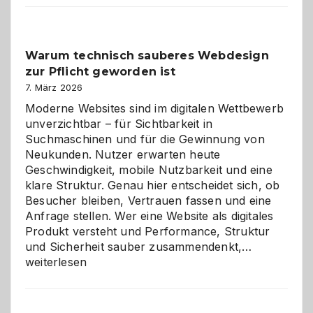
Der
Klassiker
unter
Warum technisch sauberes Webdesign
den
zur Pflicht geworden ist
Logikrätseln
7. März 2026
Moderne Websites sind im digitalen Wettbewerb
unverzichtbar – für Sichtbarkeit in
Suchmaschinen und für die Gewinnung von
Neukunden. Nutzer erwarten heute
Geschwindigkeit, mobile Nutzbarkeit und eine
klare Struktur. Genau hier entscheidet sich, ob
Besucher bleiben, Vertrauen fassen und eine
Anfrage stellen. Wer eine Website als digitales
Produkt versteht und Performance, Struktur
Warum
und Sicherheit sauber zusammendenkt,…
technisch
weiterlesen
sauberes
Webdesig
zur