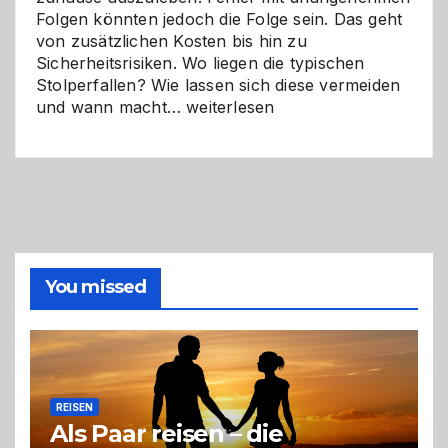
Folgen könnten jedoch die Folge sein. Das geht
von zusätzlichen Kosten bis hin zu
Sicherheitsrisiken. Wo liegen die typischen
Stolperfallen? Wie lassen sich diese vermeiden
Selber
und wann macht…
weiterlesen
machen
oder
Profi
holen?
So
triffst
du
die
You missed
richtige
Entscheidung
REISEN
Als Paar reisen – die