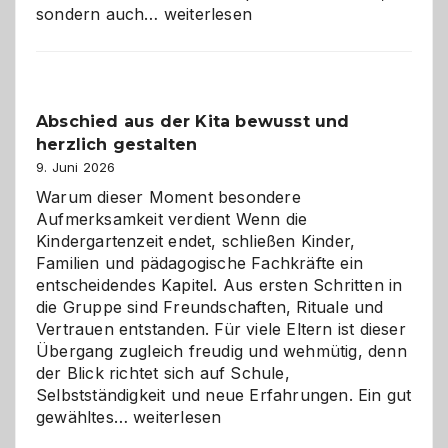
Bad
sondern auch…
weiterlesen
und
Küche
einfach
besser
Abschied aus der Kita bewusst und
verstehen
herzlich gestalten
9. Juni 2026
Warum dieser Moment besondere
Aufmerksamkeit verdient Wenn die
Kindergartenzeit endet, schließen Kinder,
Familien und pädagogische Fachkräfte ein
entscheidendes Kapitel. Aus ersten Schritten in
die Gruppe sind Freundschaften, Rituale und
Vertrauen entstanden. Für viele Eltern ist dieser
Übergang zugleich freudig und wehmütig, denn
der Blick richtet sich auf Schule,
Selbstständigkeit und neue Erfahrungen. Ein gut
Abschied
gewähltes…
weiterlesen
aus