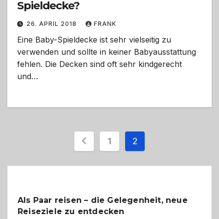
Spieldecke?
26. APRIL 2018
FRANK
Eine Baby-Spieldecke ist sehr vielseitig zu
verwenden und sollte in keiner Babyausstattung
fehlen. Die Decken sind oft sehr kindgerecht
und…
Seitennummerieru
1
2
der
Beiträge
Als Paar reisen – die Gelegenheit, neue
Reiseziele zu entdecken