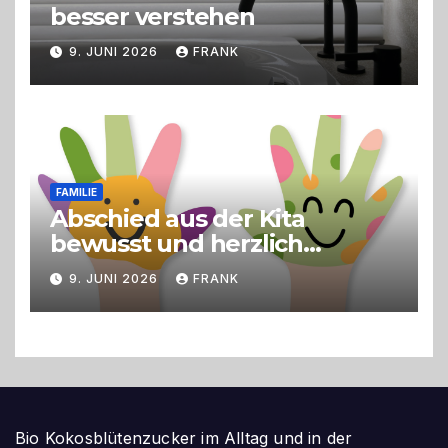
besser verstehen
9. JUNI 2026
FRANK
FAMILIE
Abschied aus der Kita
bewusst und herzlich
gestalten
9. JUNI 2026
FRANK
Bio Kokosblütenzucker im Alltag und in der