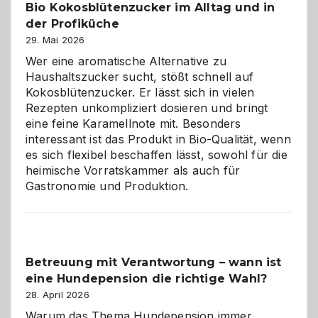
Bio Kokosblütenzucker im Alltag und in
Gefahr
der Profiküche
ist:
Brandschutz
29. Mai 2026
für
Wer eine aromatische Alternative zu
Hunde
Haushaltszucker sucht, stößt schnell auf
im
Kokosblütenzucker. Er lässt sich in vielen
eigenen
Rezepten unkompliziert dosieren und bringt
Zuhause
eine feine Karamellnote mit. Besonders
interessant ist das Produkt in Bio-Qualität, wenn
es sich flexibel beschaffen lässt, sowohl für die
heimische Vorratskammer als auch für
Gastronomie und Produktion.
Betreuung mit Verantwortung – wann ist
eine Hundepension die richtige Wahl?
28. April 2026
Warum das Thema Hundepension immer