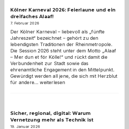
Pflicht
Kölner Karneval 2026: Feierlaune und ein
geworden
dreifaches Alaaf!
ist
7. Februar 2026
Der Kölner Karneval – liebevoll als „fünfte
Jahreszeit“ bezeichnet – gehört zu den
lebendigsten Traditionen der Rheinmetropole.
Die Session 2026 steht unter dem Motto „Alaaf
– Mer dun et för Kölle!“ und rückt damit die
Verbundenheit zur Stadt sowie das
ehrenamtliche Engagement in den Mittelpunkt.
Gewürdigt werden all jene, die sich mit Herzblut
Kölner
für andere…
weiterlesen
Karneval
2026:
Feierlaune
und
Sicher, regional, digital: Warum
ein
Vernetzung mehr als Technik ist
dreifaches
Alaaf!
19. Januar 2026