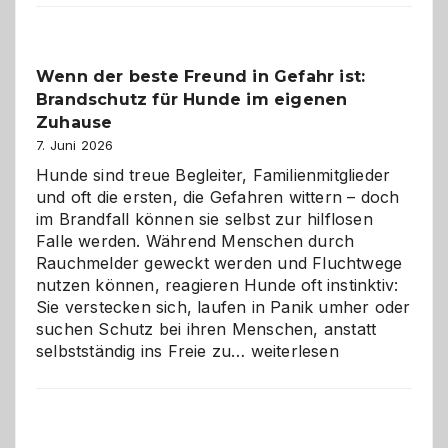
der
Kita
bewusst
Wenn der beste Freund in Gefahr ist:
und
Brandschutz für Hunde im eigenen
herzlich
gestalten
Zuhause
7. Juni 2026
Hunde sind treue Begleiter, Familienmitglieder
und oft die ersten, die Gefahren wittern – doch
im Brandfall können sie selbst zur hilflosen
Falle werden. Während Menschen durch
Rauchmelder geweckt werden und Fluchtwege
nutzen können, reagieren Hunde oft instinktiv:
Sie verstecken sich, laufen in Panik umher oder
suchen Schutz bei ihren Menschen, anstatt
Wenn
selbstständig ins Freie zu…
weiterlesen
der
beste
Freund
in