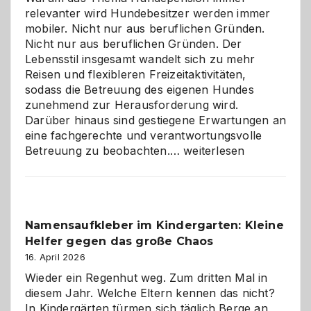
relevanter wird Hundebesitzer werden immer
mobiler. Nicht nur aus beruflichen Gründen.
Nicht nur aus beruflichen Gründen. Der
Lebensstil insgesamt wandelt sich zu mehr
Reisen und flexibleren Freizeitaktivitäten,
sodass die Betreuung des eigenen Hundes
zunehmend zur Herausforderung wird.
Darüber hinaus sind gestiegene Erwartungen an
eine fachgerechte und verantwortungsvolle
Betreuung
Betreuung zu beobachten.…
weiterlesen
mit
Verantwortung
–
wann
Namensaufkleber im Kindergarten: Kleine
ist
Helfer gegen das große Chaos
eine
Hundepension
16. April 2026
die
Wieder ein Regenhut weg. Zum dritten Mal in
richtige
diesem Jahr. Welche Eltern kennen das nicht?
Wahl?
In Kindergärten türmen sich täglich Berge an