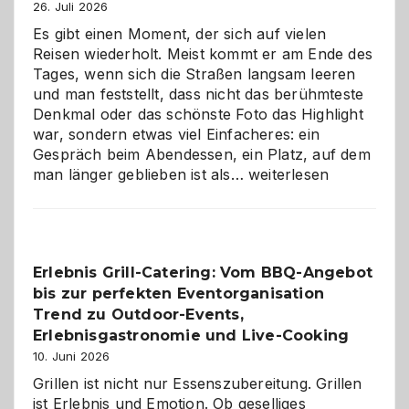
26. Juli 2026
Es gibt einen Moment, der sich auf vielen
Reisen wiederholt. Meist kommt er am Ende des
Tages, wenn sich die Straßen langsam leeren
und man feststellt, dass nicht das berühmteste
Denkmal oder das schönste Foto das Highlight
war, sondern etwas viel Einfacheres: ein
Gespräch beim Abendessen, ein Platz, auf dem
Als
man länger geblieben ist als…
weiterlesen
Paar
reisen
–
die
Erlebnis Grill-Catering: Vom BBQ-Angebot
Gelegenheit,
bis zur perfekten Eventorganisation
neue
Reiseziele
Trend zu Outdoor-Events,
zu
Erlebnisgastronomie und Live-Cooking
entdecken
10. Juni 2026
Grillen ist nicht nur Essenszubereitung. Grillen
ist Erlebnis und Emotion. Ob geselliges