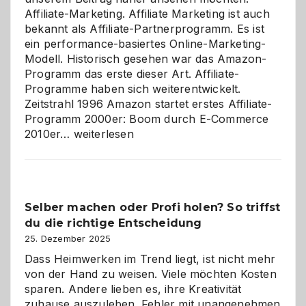
Affiliate-Marketing. Affiliate Marketing ist auch
bekannt als Affiliate-Partnerprogramm. Es ist
ein performance-basiertes Online-Marketing-
Modell. Historisch gesehen war das Amazon-
Programm das erste dieser Art. Affiliate-
Programme haben sich weiterentwickelt.
Zeitstrahl 1996 Amazon startet erstes Affiliate-
Programm 2000er: Boom durch E-Commerce
Affiliate-
2010er…
weiterlesen
Programm
im
Überblick:
Chancen,
Selber machen oder Profi holen? So triffst
Herausforderungen
du die richtige Entscheidung
und
Zukunft
25. Dezember 2025
Dass Heimwerken im Trend liegt, ist nicht mehr
von der Hand zu weisen. Viele möchten Kosten
sparen. Andere lieben es, ihre Kreativität
zuhause auszuleben. Fehler mit unangenehmen