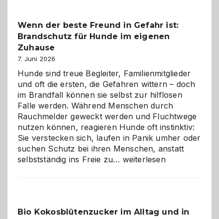
Kita
bewusst
Wenn der beste Freund in Gefahr ist:
und
Brandschutz für Hunde im eigenen
herzlich
gestalten
Zuhause
7. Juni 2026
Hunde sind treue Begleiter, Familienmitglieder
und oft die ersten, die Gefahren wittern – doch
im Brandfall können sie selbst zur hilflosen
Falle werden. Während Menschen durch
Rauchmelder geweckt werden und Fluchtwege
nutzen können, reagieren Hunde oft instinktiv:
Sie verstecken sich, laufen in Panik umher oder
suchen Schutz bei ihren Menschen, anstatt
Wenn
selbstständig ins Freie zu…
weiterlesen
der
beste
Freund
in
Bio Kokosblütenzucker im Alltag und in
Gefahr