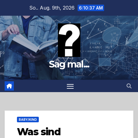
Zum
So.. Aug. 9th, 2026
6:10:39 AM
Inhalt
springen
Sag mal...
BABY/KIND
Was sind