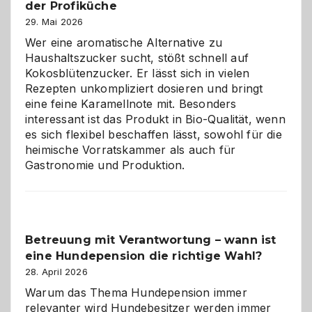
der Profiküche
ist:
Brandschutz
29. Mai 2026
für
Wer eine aromatische Alternative zu
Hunde
Haushaltszucker sucht, stößt schnell auf
im
Kokosblütenzucker. Er lässt sich in vielen
eigenen
Rezepten unkompliziert dosieren und bringt
Zuhause
eine feine Karamellnote mit. Besonders
interessant ist das Produkt in Bio-Qualität, wenn
es sich flexibel beschaffen lässt, sowohl für die
heimische Vorratskammer als auch für
Gastronomie und Produktion.
Betreuung mit Verantwortung – wann ist
eine Hundepension die richtige Wahl?
28. April 2026
Warum das Thema Hundepension immer
relevanter wird Hundebesitzer werden immer