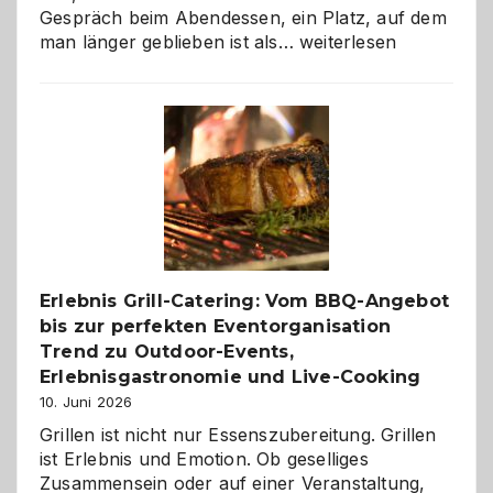
Gespräch beim Abendessen, ein Platz, auf dem
Als
man länger geblieben ist als…
weiterlesen
Paar
reisen
–
die
Gelegenheit,
neue
Reiseziele
zu
entdecken
Erlebnis Grill-Catering: Vom BBQ-Angebot
bis zur perfekten Eventorganisation
Trend zu Outdoor-Events,
Erlebnisgastronomie und Live-Cooking
10. Juni 2026
Grillen ist nicht nur Essenszubereitung. Grillen
ist Erlebnis und Emotion. Ob geselliges
Zusammensein oder auf einer Veranstaltung,