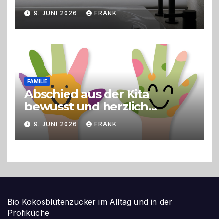
9. JUNI 2026
FRANK
FAMILIE
Abschied aus der Kita
bewusst und herzlich
gestalten
9. JUNI 2026
FRANK
Bio Kokosblütenzucker im Alltag und in der
Profiküche