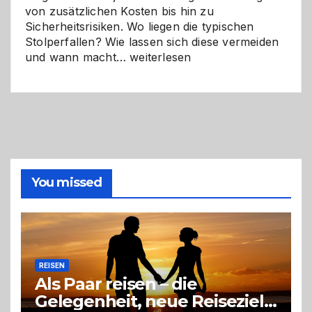
von zusätzlichen Kosten bis hin zu
Sicherheitsrisiken. Wo liegen die typischen
Stolperfallen? Wie lassen sich diese vermeiden
Selber
und wann macht…
weiterlesen
machen
oder
Profi
holen?
So
triffst
du
die
You missed
richtige
Entscheidung
REISEN
Als Paar reisen – die
Gelegenheit, neue Reiseziele