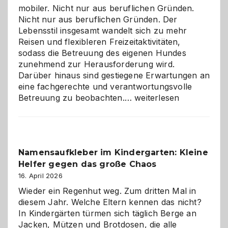
mobiler. Nicht nur aus beruflichen Gründen.
Nicht nur aus beruflichen Gründen. Der
Lebensstil insgesamt wandelt sich zu mehr
Reisen und flexibleren Freizeitaktivitäten,
sodass die Betreuung des eigenen Hundes
zunehmend zur Herausforderung wird.
Darüber hinaus sind gestiegene Erwartungen an
eine fachgerechte und verantwortungsvolle
Betreuung
Betreuung zu beobachten.…
weiterlesen
mit
Verantwortung
–
wann
Namensaufkleber im Kindergarten: Kleine
ist
Helfer gegen das große Chaos
eine
Hundepension
16. April 2026
die
Wieder ein Regenhut weg. Zum dritten Mal in
richtige
diesem Jahr. Welche Eltern kennen das nicht?
Wahl?
In Kindergärten türmen sich täglich Berge an
Jacken, Mützen und Brotdosen, die alle