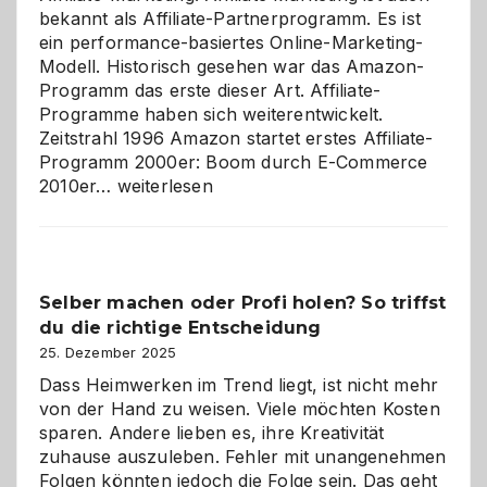
bekannt als Affiliate-Partnerprogramm. Es ist
ein performance-basiertes Online-Marketing-
Modell. Historisch gesehen war das Amazon-
Programm das erste dieser Art. Affiliate-
Programme haben sich weiterentwickelt.
Zeitstrahl 1996 Amazon startet erstes Affiliate-
Programm 2000er: Boom durch E-Commerce
Affiliate-
2010er…
weiterlesen
Programm
im
Überblick:
Chancen,
Selber machen oder Profi holen? So triffst
Herausforderungen
du die richtige Entscheidung
und
Zukunft
25. Dezember 2025
Dass Heimwerken im Trend liegt, ist nicht mehr
von der Hand zu weisen. Viele möchten Kosten
sparen. Andere lieben es, ihre Kreativität
zuhause auszuleben. Fehler mit unangenehmen
Folgen könnten jedoch die Folge sein. Das geht