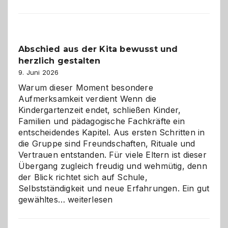
und
Küche
einfach
besser
Abschied aus der Kita bewusst und
verstehen
herzlich gestalten
9. Juni 2026
Warum dieser Moment besondere
Aufmerksamkeit verdient Wenn die
Kindergartenzeit endet, schließen Kinder,
Familien und pädagogische Fachkräfte ein
entscheidendes Kapitel. Aus ersten Schritten in
die Gruppe sind Freundschaften, Rituale und
Vertrauen entstanden. Für viele Eltern ist dieser
Übergang zugleich freudig und wehmütig, denn
der Blick richtet sich auf Schule,
Selbstständigkeit und neue Erfahrungen. Ein gut
Abschied
gewähltes…
weiterlesen
aus
der