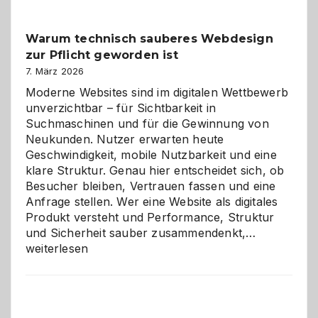
Klassiker
unter
Warum technisch sauberes Webdesign
den
zur Pflicht geworden ist
Logikrätseln
7. März 2026
Moderne Websites sind im digitalen Wettbewerb
unverzichtbar – für Sichtbarkeit in
Suchmaschinen und für die Gewinnung von
Neukunden. Nutzer erwarten heute
Geschwindigkeit, mobile Nutzbarkeit und eine
klare Struktur. Genau hier entscheidet sich, ob
Besucher bleiben, Vertrauen fassen und eine
Anfrage stellen. Wer eine Website als digitales
Produkt versteht und Performance, Struktur
Warum
und Sicherheit sauber zusammendenkt,…
technisch
weiterlesen
sauberes
Webdesig
zur
Pflicht