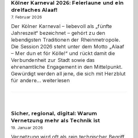
Kölner Karneval 2026: Feierlaune und ein
geworden
dreifaches Alaaf!
ist
7. Februar 2026
Der Kölner Karneval – liebevoll als „fünfte
Jahreszeit“ bezeichnet – gehört zu den
lebendigsten Traditionen der Rheinmetropole.
Die Session 2026 steht unter dem Motto „Alaaf
– Mer dun et för Kölle!“ und rückt damit die
Verbundenheit zur Stadt sowie das
ehrenamtliche Engagement in den Mittelpunkt.
Gewürdigt werden all jene, die sich mit Herzblut
Kölner
für andere…
weiterlesen
Karneval
2026:
Feierlaune
und
Sicher, regional, digital: Warum
ein
Vernetzung mehr als Technik ist
dreifaches
Alaaf!
19. Januar 2026
Vernetzung wird oft als rein technischer Begriff