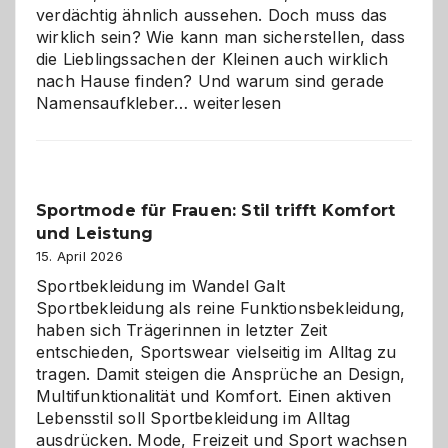
verdächtig ähnlich aussehen. Doch muss das
wirklich sein? Wie kann man sicherstellen, dass
die Lieblingssachen der Kleinen auch wirklich
nach Hause finden? Und warum sind gerade
Namensaufkleber
Namensaufkleber…
weiterlesen
im
Kindergarten:
Kleine
Helfer
Sportmode für Frauen: Stil trifft Komfort
gegen
und Leistung
das
große
15. April 2026
Chaos
Sportbekleidung im Wandel Galt
Sportbekleidung als reine Funktionsbekleidung,
haben sich Trägerinnen in letzter Zeit
entschieden, Sportswear vielseitig im Alltag zu
tragen. Damit steigen die Ansprüche an Design,
Multifunktionalität und Komfort. Einen aktiven
Lebensstil soll Sportbekleidung im Alltag
ausdrücken. Mode, Freizeit und Sport wachsen