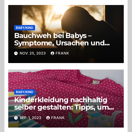
BABY/KIND
Bauchweh bei Babys –
Symptome, Ursachen und
Linderung
NOV. 25, 2023
FRANK
BABY/KIND
Kinderkleidung nachhaltig
selber gestalten: Tipps, um
umweltbewusst zu handeln
SEP. 1, 2023
FRANK