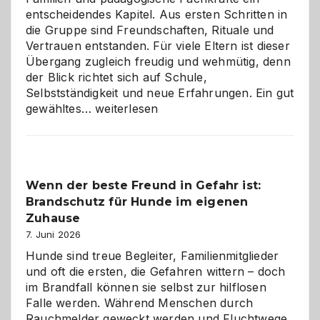
entscheidendes Kapitel. Aus ersten Schritten in
die Gruppe sind Freundschaften, Rituale und
Vertrauen entstanden. Für viele Eltern ist dieser
Übergang zugleich freudig und wehmütig, denn
der Blick richtet sich auf Schule,
Selbstständigkeit und neue Erfahrungen. Ein gut
Abschied
gewähltes…
weiterlesen
aus
der
Kita
bewusst
Wenn der beste Freund in Gefahr ist:
und
Brandschutz für Hunde im eigenen
herzlich
gestalten
Zuhause
7. Juni 2026
Hunde sind treue Begleiter, Familienmitglieder
und oft die ersten, die Gefahren wittern – doch
im Brandfall können sie selbst zur hilflosen
Falle werden. Während Menschen durch
Rauchmelder geweckt werden und Fluchtwege