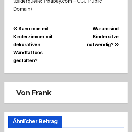
(Bilderquelle: Pixabay.com – CC0 Public
Domain)
Beitragsnavigation
Kann man mit
Warum sind
Kinderzimmer mit
Kindersitze
dekorativen
notwendig?
Wandtattoos
gestalten?
Von
Frank
Ähnlicher Beitrag