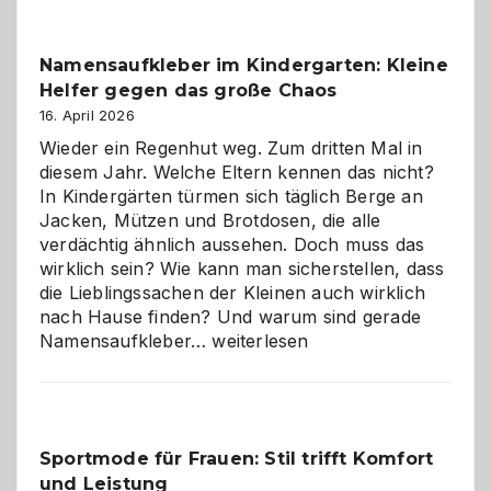
–
wann
Namensaufkleber im Kindergarten: Kleine
ist
Helfer gegen das große Chaos
eine
Hundepension
16. April 2026
die
Wieder ein Regenhut weg. Zum dritten Mal in
richtige
diesem Jahr. Welche Eltern kennen das nicht?
Wahl?
In Kindergärten türmen sich täglich Berge an
Jacken, Mützen und Brotdosen, die alle
verdächtig ähnlich aussehen. Doch muss das
wirklich sein? Wie kann man sicherstellen, dass
die Lieblingssachen der Kleinen auch wirklich
nach Hause finden? Und warum sind gerade
Namensaufkleber
Namensaufkleber…
weiterlesen
im
Kindergarten:
Kleine
Helfer
Sportmode für Frauen: Stil trifft Komfort
gegen
und Leistung
das