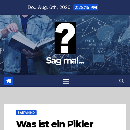
Zum
Do.. Aug. 6th, 2026
2:28:16 PM
Inhalt
springen
Sag mal...
BABY/KIND
Was ist ein Pikler