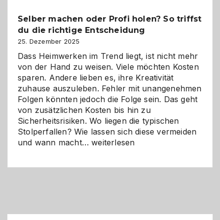
Chancen,
Selber machen oder Profi holen? So triffst
Herausforderungen
du die richtige Entscheidung
und
Zukunft
25. Dezember 2025
Dass Heimwerken im Trend liegt, ist nicht mehr
von der Hand zu weisen. Viele möchten Kosten
sparen. Andere lieben es, ihre Kreativität
zuhause auszuleben. Fehler mit unangenehmen
Folgen könnten jedoch die Folge sein. Das geht
von zusätzlichen Kosten bis hin zu
Sicherheitsrisiken. Wo liegen die typischen
Stolperfallen? Wie lassen sich diese vermeiden
Selber
und wann macht…
weiterlesen
machen
oder
Profi
holen?
So
triffst
du