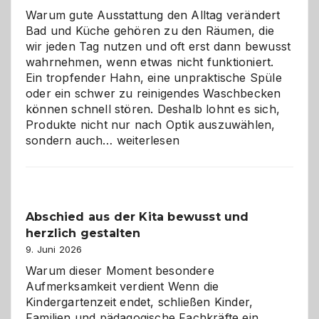
Warum gute Ausstattung den Alltag verändert
Bad und Küche gehören zu den Räumen, die
wir jeden Tag nutzen und oft erst dann bewusst
wahrnehmen, wenn etwas nicht funktioniert.
Ein tropfender Hahn, eine unpraktische Spüle
oder ein schwer zu reinigendes Waschbecken
können schnell stören. Deshalb lohnt es sich,
Produkte nicht nur nach Optik auszuwählen,
Bad
sondern auch…
weiterlesen
und
Küche
einfach
besser
Abschied aus der Kita bewusst und
verstehen
herzlich gestalten
9. Juni 2026
Warum dieser Moment besondere
Aufmerksamkeit verdient Wenn die
Kindergartenzeit endet, schließen Kinder,
Familien und pädagogische Fachkräfte ein