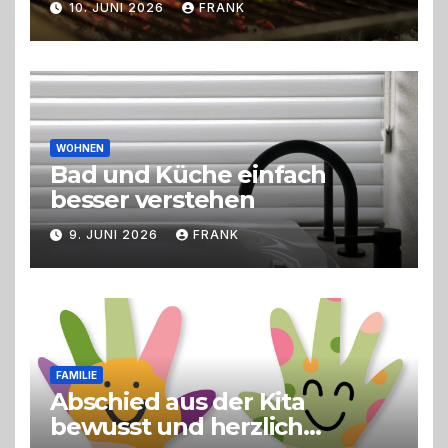
10. JUNI 2026
FRANK
Trend zu Outdoor-Events,
Erlebnisgastronomie und
Live-Cooking
WOHNEN
Bad und Küche einfach
besser verstehen
9. JUNI 2026
FRANK
FAMILIE
Abschied aus der Kita
bewusst und herzlich