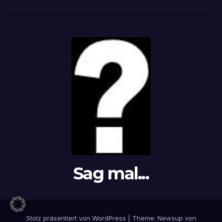
Sag mal...
Stolz präsentiert von WordPress
|
Theme: Newsup von