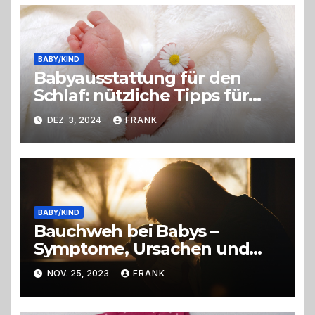
BABY/KIND
Babyausstattung für den
Schlaf: nützliche Tipps für
Eltern
DEZ. 3, 2024
FRANK
BABY/KIND
Bauchweh bei Babys –
Symptome, Ursachen und
Linderung
NOV. 25, 2023
FRANK