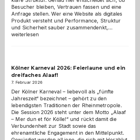
klare Struktur. Genau hier entscheidet sich, ob
Besucher bleiben, Vertrauen fassen und eine
Anfrage stellen. Wer eine Website als digitales
Produkt versteht und Performance, Struktur
Warum
und Sicherheit sauber zusammendenkt,…
technisch
weiterlesen
sauberes
Webdesig
zur
Pflicht
Kölner Karneval 2026: Feierlaune und ein
geworden
dreifaches Alaaf!
ist
7. Februar 2026
Der Kölner Karneval – liebevoll als „fünfte
Jahreszeit“ bezeichnet – gehört zu den
lebendigsten Traditionen der Rheinmetropole.
Die Session 2026 steht unter dem Motto „Alaaf
– Mer dun et för Kölle!“ und rückt damit die
Verbundenheit zur Stadt sowie das
ehrenamtliche Engagement in den Mittelpunkt.
Gewürdigt werden all jene, die sich mit Herzblut