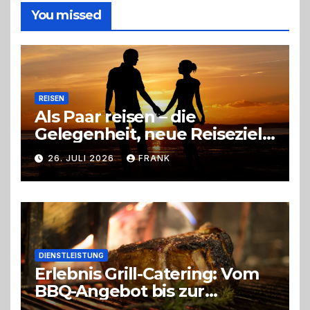
die
You missed
richtige
Entscheidung
REISEN
Als Paar reisen – die
Gelegenheit, neue Reiseziele
zu entdecken
26. JULI 2026
FRANK
DIENSTLEISTUNG
Erlebnis Grill-Catering: Vom
BBQ-Angebot bis zur
perfekten Eventorganisation