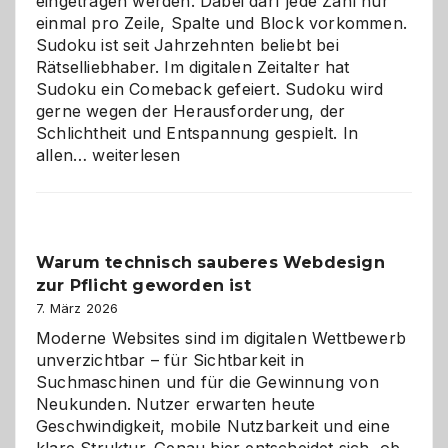
eingetragen werden. Dabei darf jede Zahl nur
einmal pro Zeile, Spalte und Block vorkommen.
Sudoku ist seit Jahrzehnten beliebt bei
Rätselliebhaber. Im digitalen Zeitalter hat
Sudoku ein Comeback gefeiert. Sudoku wird
gerne wegen der Herausforderung, der
Schlichtheit und Entspannung gespielt. In
Sudoku
allen…
weiterlesen
entdecken:
Der
Klassiker
unter
Warum technisch sauberes Webdesign
den
zur Pflicht geworden ist
Logikrätseln
7. März 2026
Moderne Websites sind im digitalen Wettbewerb
unverzichtbar – für Sichtbarkeit in
Suchmaschinen und für die Gewinnung von
Neukunden. Nutzer erwarten heute
Geschwindigkeit, mobile Nutzbarkeit und eine