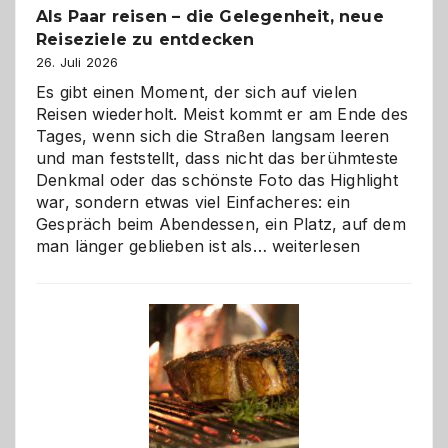
Als Paar reisen – die Gelegenheit, neue
Reiseziele zu entdecken
26. Juli 2026
Es gibt einen Moment, der sich auf vielen
Reisen wiederholt. Meist kommt er am Ende des
Tages, wenn sich die Straßen langsam leeren
und man feststellt, dass nicht das berühmteste
Denkmal oder das schönste Foto das Highlight
war, sondern etwas viel Einfacheres: ein
Gespräch beim Abendessen, ein Platz, auf dem
Als
man länger geblieben ist als…
weiterlesen
Paar
reisen
–
die
Gelegenheit,
neue
Reiseziele
zu
entdecken