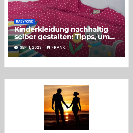
BABY/KIND
Kinderkleidung nachhaltig
selber gestalten: Tipps, um
umweltbewusst zu handeln
SEP. 1, 2023
FRANK