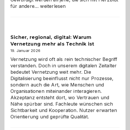
Kölner
für andere…
weiterlesen
Karneval
2026:
Feierlaune
und
Sicher, regional, digital: Warum
ein
Vernetzung mehr als Technik ist
dreifaches
Alaaf!
19. Januar 2026
Vernetzung wird oft als rein technischer Begriff
verstanden. Doch in unserem digitalen Zeitalter
bedeutet Vernetzung weit mehr. Die
Digitalisierung beeinflusst nicht nur Prozesse,
sondern auch die Art, wie Menschen und
Organisationen miteinander interagieren.
Akzeptanz entsteht dort, wo Vertrauen und
Nähe spürbar sind. Fachleute wünschen sich
Sichtbarkeit und Kooperation. Nutzer erwarten
Orientierung und geprüfte Qualität.