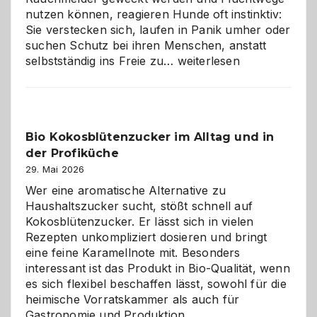
nutzen können, reagieren Hunde oft instinktiv:
Sie verstecken sich, laufen in Panik umher oder
suchen Schutz bei ihren Menschen, anstatt
Wenn
selbstständig ins Freie zu…
weiterlesen
der
beste
Freund
in
Bio Kokosblütenzucker im Alltag und in
Gefahr
der Profiküche
ist:
Brandschutz
29. Mai 2026
für
Wer eine aromatische Alternative zu
Hunde
Haushaltszucker sucht, stößt schnell auf
im
Kokosblütenzucker. Er lässt sich in vielen
eigenen
Rezepten unkompliziert dosieren und bringt
Zuhause
eine feine Karamellnote mit. Besonders
interessant ist das Produkt in Bio-Qualität, wenn
es sich flexibel beschaffen lässt, sowohl für die
heimische Vorratskammer als auch für
Gastronomie und Produktion.