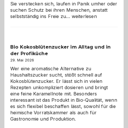
Sie verstecken sich, laufen in Panik umher oder
suchen Schutz bei ihren Menschen, anstatt
Wenn
selbstständig ins Freie zu…
weiterlesen
der
beste
Freund
in
Bio Kokosblütenzucker im Alltag und in
Gefahr
der Profiküche
ist:
Brandschutz
29. Mai 2026
für
Wer eine aromatische Alternative zu
Hunde
Haushaltszucker sucht, stößt schnell auf
im
Kokosblütenzucker. Er lässt sich in vielen
eigenen
Rezepten unkompliziert dosieren und bringt
Zuhause
eine feine Karamellnote mit. Besonders
interessant ist das Produkt in Bio-Qualität, wenn
es sich flexibel beschaffen lässt, sowohl für die
heimische Vorratskammer als auch für
Gastronomie und Produktion.