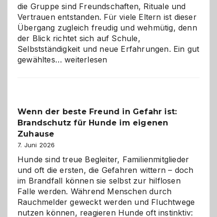
die Gruppe sind Freundschaften, Rituale und
Vertrauen entstanden. Für viele Eltern ist dieser
Übergang zugleich freudig und wehmütig, denn
der Blick richtet sich auf Schule,
Selbstständigkeit und neue Erfahrungen. Ein gut
Abschied
gewähltes…
weiterlesen
aus
der
Kita
bewusst
Wenn der beste Freund in Gefahr ist:
und
Brandschutz für Hunde im eigenen
herzlich
gestalten
Zuhause
7. Juni 2026
Hunde sind treue Begleiter, Familienmitglieder
und oft die ersten, die Gefahren wittern – doch
im Brandfall können sie selbst zur hilflosen
Falle werden. Während Menschen durch
Rauchmelder geweckt werden und Fluchtwege
nutzen können, reagieren Hunde oft instinktiv: