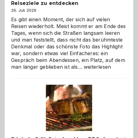
Reiseziele zu entdecken
26. Juli 2026
Es gibt einen Moment, der sich auf vielen
Reisen wiederholt. Meist kommt er am Ende des
Tages, wenn sich die Straßen langsam leeren
und man feststellt, dass nicht das berühmteste
Denkmal oder das schönste Foto das Highlight
war, sondern etwas viel Einfacheres: ein
Gespräch beim Abendessen, ein Platz, auf dem
Als
man länger geblieben ist als…
weiterlesen
Paar
reisen
–
die
Gelegenheit,
neue
Reiseziele
zu
entdecken