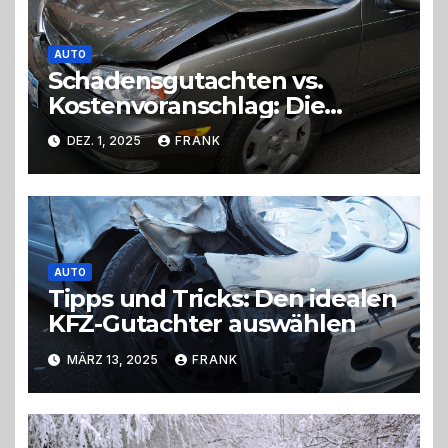
AUTO
Schadensgutachten vs.
Kostenvoranschlag: Die
wichtigsten Unterschiede
DEZ. 1, 2025
FRANK
AUTO
Tipps und Tricks: Den idealen
KFZ-Gutachter auswählen
MÄRZ 13, 2025
FRANK