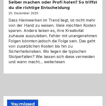
Selber machen oder Profi holen? So triffst
Herausforderungen
du die richtige Entscheidung
und
Zukunft
25. Dezember 2025
Dass Heimwerken im Trend liegt, ist nicht mehr
von der Hand zu weisen. Viele möchten Kosten
sparen. Andere lieben es, ihre Kreativität
zuhause auszuleben. Fehler mit unangenehmen
Folgen könnten jedoch die Folge sein. Das geht
von zusätzlichen Kosten bis hin zu
Sicherheitsrisiken. Wo liegen die typischen
Stolperfallen? Wie lassen sich diese vermeiden
Selber
und wann macht…
weiterlesen
machen
oder
Profi
holen?
So
triffst
du
die
You missed