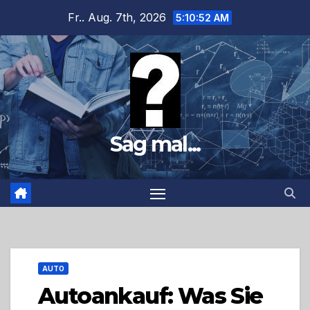
Zum
Fr.. Aug. 7th, 2026
5:10:53 AM
Inhalt
springen
Sag mal...
AUTO
Autoankauf: Was Sie