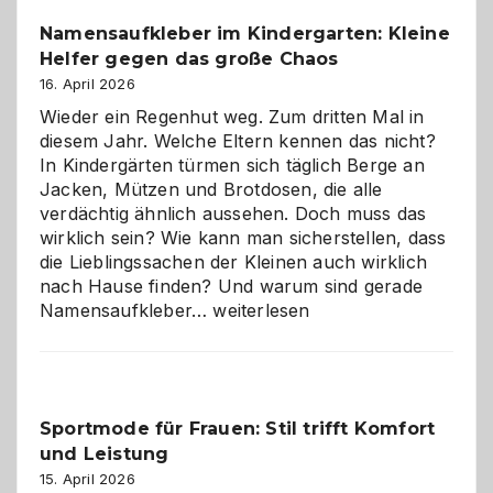
wann
Namensaufkleber im Kindergarten: Kleine
ist
Helfer gegen das große Chaos
eine
Hundepension
16. April 2026
die
Wieder ein Regenhut weg. Zum dritten Mal in
richtige
diesem Jahr. Welche Eltern kennen das nicht?
Wahl?
In Kindergärten türmen sich täglich Berge an
Jacken, Mützen und Brotdosen, die alle
verdächtig ähnlich aussehen. Doch muss das
wirklich sein? Wie kann man sicherstellen, dass
die Lieblingssachen der Kleinen auch wirklich
nach Hause finden? Und warum sind gerade
Namensaufkleber
Namensaufkleber…
weiterlesen
im
Kindergarten:
Kleine
Helfer
Sportmode für Frauen: Stil trifft Komfort
gegen
und Leistung
das
große
15. April 2026