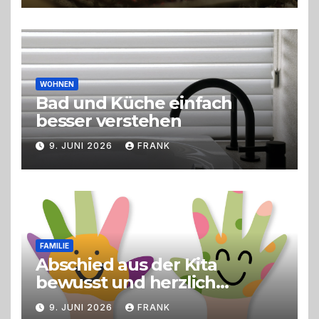
Erlebnisgastronomie und
Live-Cooking
WOHNEN
Bad und Küche einfach
besser verstehen
9. JUNI 2026
FRANK
FAMILIE
Abschied aus der Kita
bewusst und herzlich
gestalten
9. JUNI 2026
FRANK