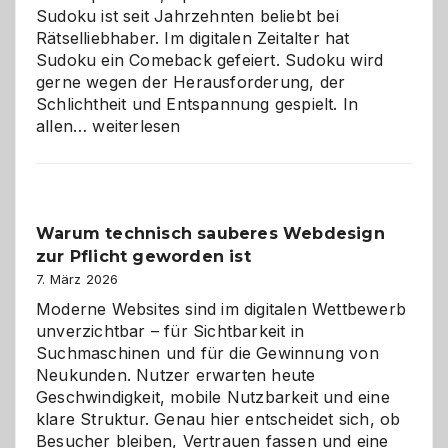
Sudoku ist seit Jahrzehnten beliebt bei
Rätselliebhaber. Im digitalen Zeitalter hat
Sudoku ein Comeback gefeiert. Sudoku wird
gerne wegen der Herausforderung, der
Schlichtheit und Entspannung gespielt. In
Sudoku
allen…
weiterlesen
entdecken:
Der
Klassiker
unter
Warum technisch sauberes Webdesign
den
zur Pflicht geworden ist
Logikrätseln
7. März 2026
Moderne Websites sind im digitalen Wettbewerb
unverzichtbar – für Sichtbarkeit in
Suchmaschinen und für die Gewinnung von
Neukunden. Nutzer erwarten heute
Geschwindigkeit, mobile Nutzbarkeit und eine
klare Struktur. Genau hier entscheidet sich, ob
Besucher bleiben, Vertrauen fassen und eine