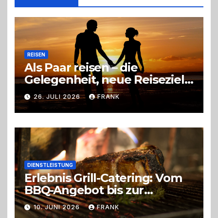
richtige
Entscheidung
REISEN
Als Paar reisen – die
Gelegenheit, neue Reiseziele
zu entdecken
26. JULI 2026
FRANK
DIENSTLEISTUNG
Erlebnis Grill-Catering: Vom
BBQ-Angebot bis zur
perfekten Eventorganisation
10. JUNI 2026
FRANK
Trend zu Outdoor-Events,