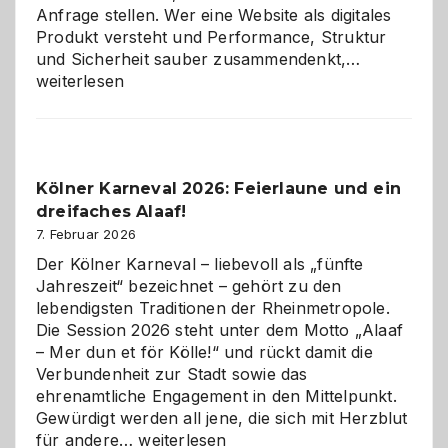
Anfrage stellen. Wer eine Website als digitales
Produkt versteht und Performance, Struktur
Warum
und Sicherheit sauber zusammendenkt,…
technisch
weiterlesen
sauberes
Webdesig
zur
Pflicht
Kölner Karneval 2026: Feierlaune und ein
geworden
dreifaches Alaaf!
ist
7. Februar 2026
Der Kölner Karneval – liebevoll als „fünfte
Jahreszeit“ bezeichnet – gehört zu den
lebendigsten Traditionen der Rheinmetropole.
Die Session 2026 steht unter dem Motto „Alaaf
– Mer dun et för Kölle!“ und rückt damit die
Verbundenheit zur Stadt sowie das
ehrenamtliche Engagement in den Mittelpunkt.
Gewürdigt werden all jene, die sich mit Herzblut
Kölner
für andere…
weiterlesen